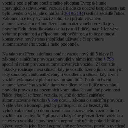
vozidle podle přímo použitelného předpisu Evropské unie
upravujícího schvalování vozidel z hlediska obecné bezpečnosti (jak
bylo uvedeno výše, jde o nařízení
2019/2144
) sedí na sedadle řidiče.
Zákonodárce tedy vychází z toho, že i při aktivovaném
automatizovaném režimu řízení automatizovaného vozidla je v
právním řádu identifikována osoba (v roli řidiče), na niž lze vázat
vybrané povinnosti a případnou odpovědnost, a to bez nutnosti
konstruovat nový status (například uživatele či operátora
automatizovaného vozidla nebo podobně).
Na takto rozšířenou definici poté navazuje nový díl 5 hlavy II
zákona o silničním provozu upravující v rámci jediného
§ 79b
speciální režim provozu automatizovaných vozidel. Zákon zde
fakticky rozlišuje mezi situací, kdy je vozidlo řízeno jím samotným,
tedy samotným automatizovaným vozidlem, a situací, kdy řízení
vozidla vykonává v plném rozsahu sám řidič. Po dobu řízení
automatizovaného vozidla tímto vozidlem se na řidiče nevztahují
pravidla provozu na pozemních komunikacích ani jiné povinnosti
řidiče týkající se řízení vozidla, jejichž dodržení zajišťuje
automatizované vozidlo (
§ 79b
odst. 1 zákona o silničním provozu).
Nejde však o koncept, jenž by participaci řidiče bezezbytku
vylučoval, neboť po dobu řízení automatizovaného vozidla tímto
vozidlem musí být řidič připraven bezpečně převzít řízení vozidla a
na výzvu vozidla je povinen tak neprodleně učinit; pokud řidič na
výzvu vozidla jeho řízení neprodleně nepřevezme, pravidlo uvedené