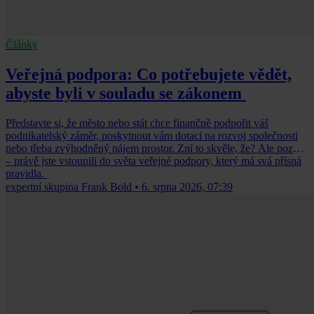
Články
Veřejná podpora: Co potřebujete vědět,
abyste byli v souladu se zákonem
Představte si, že město nebo stát chce finančně podpořit váš
podnikatelský záměr, poskytnout vám dotaci na rozvoj společnosti
nebo třeba zvýhodněný nájem prostor. Zní to skvěle, že? Ale pozor
– právě jste vstoupili do světa veřejné podpory, který má svá přísná
pravidla.
expertní skupina Frank Bold
•
6. srpna 2026, 07:39