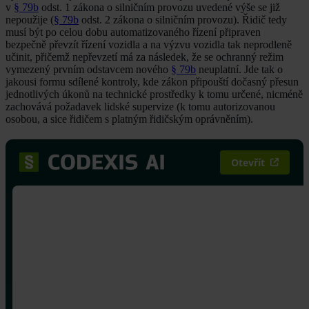
v
§ 79b
odst. 1 zákona o silničním provozu uvedené výše se již
nepoužije (
§ 79b
odst. 2 zákona o silničním provozu). Řidič tedy
musí být po celou dobu automatizovaného řízení připraven
bezpečně převzít řízení vozidla a na výzvu vozidla tak neprodleně
učinit, přičemž nepřevzetí má za následek, že se ochranný režim
vymezený prvním odstavcem nového
§ 79b
neuplatní. Jde tak o
jakousi formu sdílené kontroly, kde zákon připouští dočasný přesun
jednotlivých úkonů na technické prostředky k tomu určené, nicméně
zachovává požadavek lidské supervize (k tomu autorizovanou
osobou, a sice řidičem s platným řidičským oprávněním).
Otevřít