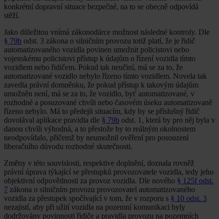
konkrétní dopravní situace bezpečné, na to se obecně odpovídá
stěží.
Jako důležitou vnímá zákonodárce možnost následné kontroly. Dle
§ 79b
odst. 3 zákona o silničním provozu totiž platí, že je řidič
automatizovaného vozidla povinen umožnit policistovi nebo
vojenskému policistovi přístup k údajům o řízení vozidla tímto
vozidlem nebo řidičem. Pokud tak neučiní, má se za to, že
automatizované vozidlo nebylo řízeno tímto vozidlem. Novela tak
zavedla právní domněnku, že pokud přístup k takovým údajům
umožněn není, má se za to, že vozidlo, byť automatizované, v
rozhodné a posuzované chvíli nebo časovém úseku automatizovaně
řízeno nebylo. Má to předejít situacím, kdy by se příslušný řidič
dovolával aplikace pravidla dle
§ 79b
odst. 1, která by pro něj byla v
danou chvíli výhodná, a to přestože by to reálným okolnostem
neodpovídalo, přičemž by neumožnil ověření pro posouzení
liberačního důvodu rozhodné skutečnosti.
Změny v této souvislosti, respektive doplnění, doznala rovněž
právní úprava týkající se přestupků provozovatele vozidla, tedy jeho
objektivní odpovědnosti za provoz vozidla. Dle nového
§ 125f odst.
7
zákona o silničním provozu provozovatel automatizovaného
vozidla za přestupek spočívající v tom, že v rozporu s
§ 10 odst. 3
nezajistí, aby při užití vozidla na pozemní komunikaci byly
dodržovány povinnosti řidiče a pravidla provozu na pozemních