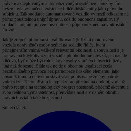
právem akceptovaným automatizovaným systémem, aniž by tím
ovšem byla vyloučena existence řidiče-lidské entity jako právního
subjektu. Zákonodárce automatizované vozidlo vymezil odkazem na
přímo použitelnou unijní úpravu, což do budoucna zajistí trvalý
soulad s unijním právem bez nutnosti přijímání změn na vnitrostátní
úrovni.
Jak je zřejmé, přítomnost kvalifikované (k řízení motorového
vozidla oprávněné) osoby sedící na sedadle řidiče, která
přinejmenším vnímá veškeré relevantní okolnosti a souvislosti a je
připravena kdykoliv řízení vozidla plnohodnotně převzít, je i nadále
klíčová, byť může být role takové osoby v určitých úsecích jízdy
jiná než doposud. Stále tak nejde o obecnou legalizaci zcela
bezobslužného provozu bez participace lidského elementu, jako
posun k tomuto cílovému stavu však popisované změny patrně
vnímat lze. Tento přístup je typický pro přechodná období, v nichž
právo reaguje na technologický progres postupně, přičemž akcentuje
svou reálnou vymahatelnost, předvídatelnost a v daném okruhu
právních vztahů také bezpečnost.
Sdílet článek