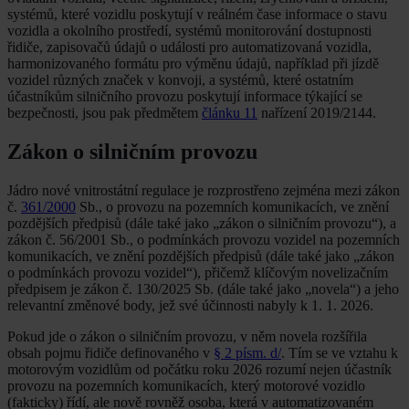
systémů, které vozidlu poskytují v reálném čase informace o stavu
vozidla a okolního prostředí, systémů monitorování dostupnosti
řidiče, zapisovačů údajů o události pro automatizovaná vozidla,
harmonizovaného formátu pro výměnu údajů, například při jízdě
vozidel různých značek v konvoji, a systémů, které ostatním
účastníkům silničního provozu poskytují informace týkající se
bezpečnosti, jsou pak předmětem
článku 11
nařízení 2019/2144.
Zákon o silničním provozu
Jádro nové vnitrostátní regulace je rozprostřeno zejména mezi zákon
č.
361/2000
Sb., o provozu na pozemních komunikacích, ve znění
pozdějších předpisů (dále také jako „zákon o silničním provozu“), a
zákon č. 56/2001 Sb., o podmínkách provozu vozidel na pozemních
komunikacích, ve znění pozdějších předpisů (dále také jako „zákon
o podmínkách provozu vozidel“), přičemž klíčovým novelizačním
předpisem je zákon č. 130/2025 Sb. (dále také jako „novela“) a jeho
relevantní změnové body, jež své účinnosti nabyly k 1. 1. 2026.
Pokud jde o zákon o silničním provozu, v něm novela rozšířila
obsah pojmu řidiče definovaného v
§ 2 písm. d/
. Tím se ve vztahu k
motorovým vozidlům od počátku roku 2026 rozumí nejen účastník
provozu na pozemních komunikacích, který motorové vozidlo
(fakticky) řídí, ale nově rovněž osoba, která v automatizovaném