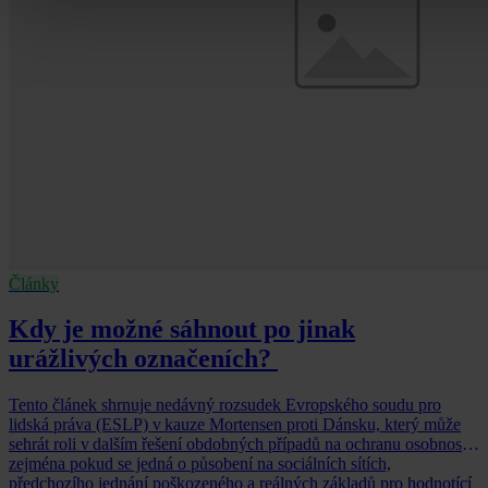
Články
Kdy je možné sáhnout po jinak
urážlivých označeních?
Tento článek shrnuje nedávný rozsudek Evropského soudu pro
lidská práva (ESLP) v kauze Mortensen proti Dánsku, který může
sehrát roli v dalším řešení obdobných případů na ochranu osobnosti,
zejména pokud se jedná o působení na sociálních sítích,
předchozího jednání poškozeného a reálných základů pro hodnotící