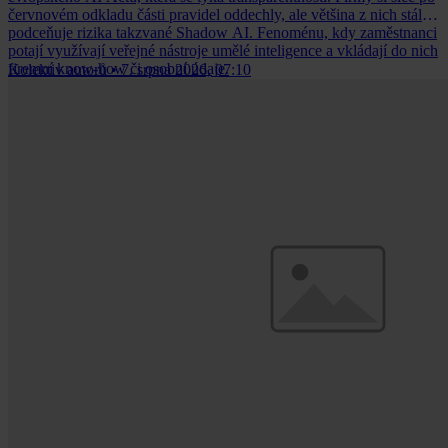
červnovém odkladu části pravidel oddechly, ale většina z nich stále
podceňuje rizika takzvané Shadow AI. Fenoménu, kdy zaměstnanci
potají využívají veřejné nástroje umělé inteligence a vkládají do nich
firemní know-how či osobní údaje.
Kolektiv autorů
•
7. srpna 2026, 07:10