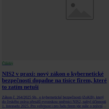
Články
NIS2 v praxi: nový zákon o kybernetické
bezpečnosti dopadne na tisíce firem, které
to zatím netuší
Zákon č. 264/2025 Sb., o kybernetické bezpečnosti (ZoKB), který
do českého práva přenáší evropskou směrnici NIS2, nabyl účinnosti
1. listopadu 2025. Pro veřejnost i pro řadu firem jde stále o právní