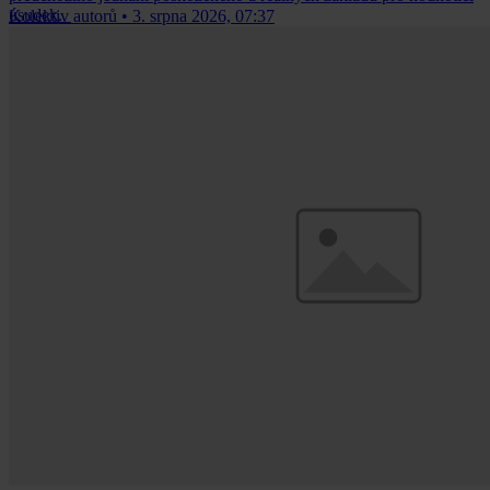
úsudek.
Kolektiv autorů
•
3. srpna 2026, 07:37