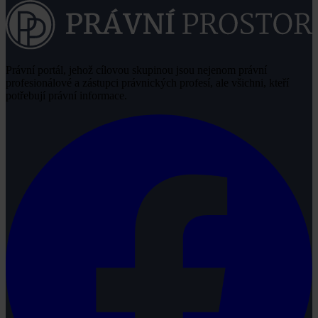
Právní portál, jehož cílovou skupinou jsou nejenom právní
profesionálové a zástupci právnických profesí, ale všichni, kteří
potřebují právní informace.