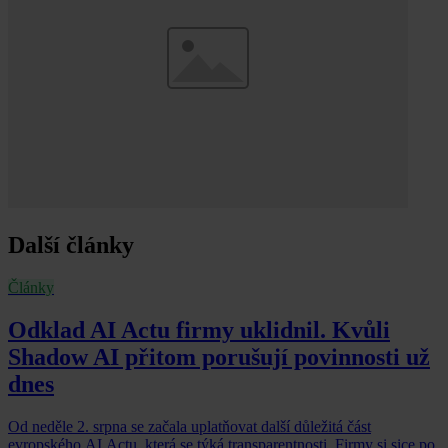
Další články
Články
Odklad AI Actu firmy uklidnil. Kvůli
Shadow AI přitom porušují povinnosti už
dnes
Od neděle 2. srpna se začala uplatňovat další důležitá část
evropského AI Actu, která se týká transparentnosti. Firmy si sice po