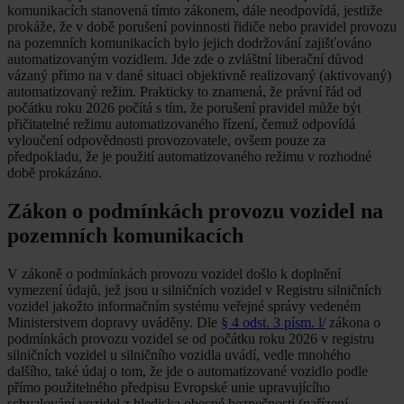
komunikacích stanovená tímto zákonem, dále neodpovídá, jestliže
prokáže, že v době porušení povinnosti řidiče nebo pravidel provozu
na pozemních komunikacích bylo jejich dodržování zajišťováno
automatizovaným vozidlem. Jde zde o zvláštní liberační důvod
vázaný přímo na v dané situaci objektivně realizovaný (aktivovaný)
automatizovaný režim. Prakticky to znamená, že právní řád od
počátku roku 2026 počítá s tím, že porušení pravidel může být
přičitatelné režimu automatizovaného řízení, čemuž odpovídá
vyloučení odpovědnosti provozovatele, ovšem pouze za
předpokladu, že je použití automatizovaného režimu v rozhodné
době prokázáno.
Zákon o podmínkách provozu vozidel na
pozemních komunikacích
V zákoně o podmínkách provozu vozidel došlo k doplnění
vymezení údajů, jež jsou u silničních vozidel v Registru silničních
vozidel jakožto informačním systému veřejné správy vedeném
Ministerstvem dopravy uváděny. Dle
§ 4 odst. 3 písm. l/
zákona o
podmínkách provozu vozidel se od počátku roku 2026 v registru
silničních vozidel u silničního vozidla uvádí, vedle mnohého
dalšího, také údaj o tom, že jde o automatizované vozidlo podle
přímo použitelného předpisu Evropské unie upravujícího
schvalování vozidel z hlediska obecné bezpečnosti (nařízení