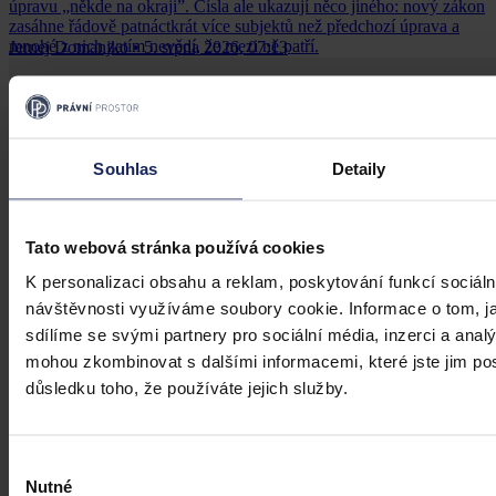
úpravu „někde na okraji”. Čísla ale ukazují něco jiného: nový zákon
zasáhne řádově patnáctkrát více subjektů než předchozí úprava a
mnohé z nich zatím nevědí, že mezi ně patří.
Jernej Domanjko
•
5. srpna 2026, 07:13
Souhlas
Detaily
Tato webová stránka používá cookies
K personalizaci obsahu a reklam, poskytování funkcí sociáln
návštěvnosti využíváme soubory cookie. Informace o tom, j
sdílíme se svými partnery pro sociální média, inzerci a analý
mohou zkombinovat s dalšími informacemi, které jste jim posk
důsledku toho, že používáte jejich služby.
Výběr
Nutné
souhlasu