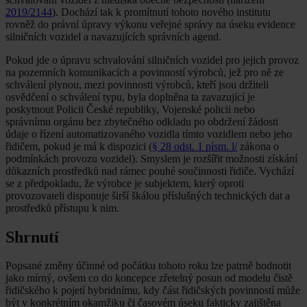
2019/2144
). Dochází tak k promítnutí tohoto nového institutu
rovněž do právní úpravy výkonu veřejné správy na úseku evidence
silničních vozidel a navazujících správních agend.
Pokud jde o úpravu schvalování silničních vozidel pro jejich provoz
na pozemních komunikacích a povinností výrobců, jež pro ně ze
schválení plynou, mezi povinnosti výrobců, kteří jsou držiteli
osvědčení o schválení typu, byla doplněna ta zavazující je
poskytnout Policii České republiky, Vojenské policii nebo
správnímu orgánu bez zbytečného odkladu po obdržení žádosti
údaje o řízení automatizovaného vozidla tímto vozidlem nebo jeho
řidičem, pokud je má k dispozici (
§ 28 odst. 1 písm. l/
zákona o
podmínkách provozu vozidel). Smyslem je rozšířit možnosti získání
důkazních prostředků nad rámec pouhé součinnosti řidiče. Vychází
se z předpokladu, že výrobce je subjektem, který oproti
provozovateli disponuje širší škálou příslušných technických dat a
prostředků přístupu k nim.
Shrnutí
Popsané změny účinné od počátku tohoto roku lze patrně hodnotit
jako mírný, ovšem co do koncepce zřetelný posun od modelu čistě
řidičského k pojetí hybridnímu, kdy část řidičských povinností může
být v konkrétním okamžiku či časovém úseku fakticky zajištěna