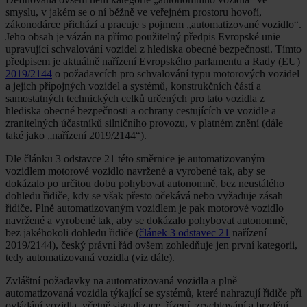
smyslu, v jakém se o ní běžně ve veřejném prostoru hovoří,
zákonodárce přichází a pracuje s pojmem „automatizované vozidlo“.
Jeho obsah je vázán na přímo použitelný předpis Evropské unie
upravující schvalování vozidel z hlediska obecné bezpečnosti. Tímto
předpisem je aktuálně nařízení Evropského parlamentu a Rady (EU)
2019/2144
o požadavcích pro schvalování typu motorových vozidel
a jejich přípojných vozidel a systémů, konstrukčních částí a
samostatných technických celků určených pro tato vozidla z
hlediska obecné bezpečnosti a ochrany cestujících ve vozidle a
zranitelných účastníků silničního provozu, v platném znění (dále
také jako „nařízení 2019/2144“).
Dle článku 3 odstavce 21 této směrnice je automatizovaným
vozidlem motorové vozidlo navržené a vyrobené tak, aby se
dokázalo po určitou dobu pohybovat autonomně, bez neustálého
dohledu řidiče, kdy se však přesto očekává nebo vyžaduje zásah
řidiče. Plně automatizovaným vozidlem je pak motorové vozidlo
navržené a vyrobené tak, aby se dokázalo pohybovat autonomně,
bez jakéhokoli dohledu řidiče (
článek 3 odstavec 21
nařízení
2019/2144), český právní řád ovšem zohledňuje jen první kategorii,
tedy automatizovaná vozidla (viz dále).
Zvláštní požadavky na automatizovaná vozidla a plně
automatizovaná vozidla týkající se systémů, které nahrazují řidiče při
ovládání vozidla, včetně signalizace, řízení, zrychlování a brzdění,