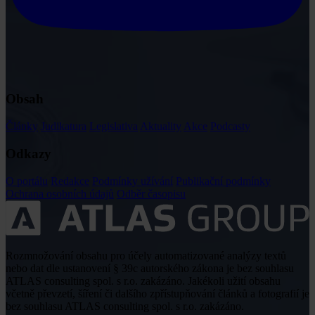
Obsah
Články
Judikatura
Legislativa
Aktuality
Akce
Podcasty
Odkazy
O portálu
Redakce
Podmínky užívání
Publikační podmínky
Ochrana osobních údajů
Odběr časopisu
Rozmnožování obsahu pro účely automatizované analýzy textů
nebo dat dle ustanovení § 39c autorského zákona je bez souhlasu
ATLAS consulting spol. s r.o. zakázáno. Jakékoli užití obsahu
včetně převzetí, šíření či dalšího zpřístupňování článků a fotografií je
bez souhlasu ATLAS consulting spol. s r.o. zakázáno.