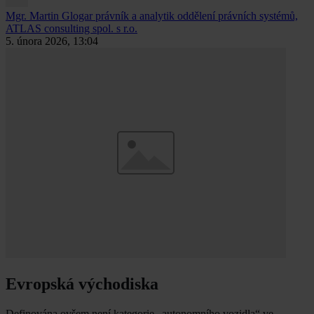
Mgr. Martin Glogar
právník a analytik oddělení právních systémů,
ATLAS consulting spol. s r.o.
5. února 2026, 13:04
Evropská východiska
Definována ovšem není kategorie „autonomního vozidla“ ve