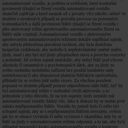
automatizované vozidlo, je potřeba si uvědomit, které konkrétní
povinnosti týkající se řízení vozidla automatizované vozidlo
skutečně zajišťuje a které naopak už z povahy věci nikoliv, neboť ve
druhém z uvedených případů se pravidla provozu na pozemních
komunikacích a další povinnosti řidiče týkající se řízení vozidla i
přes aktivovaný režim aprobovaného automatizovaného řízení na
řidiče stále vztahují. Automatizované vozidlo s aktivovaným
aprobovaným automatizovaným režimem dokáže například zajistit,
aby nebyla překročena povolená rychlost, aby byla dodržena
bezpečná vzdálenost, aby nedošlo k nepředvídatelné změně směru
jízdy, snad i aby byl styl jízdy přizpůsoben stavu a povrchu vozovky
a podobně. Již ovšem zajistit nedokáže, aby nebyl řidič pod vlivem
alkoholu či omamných a psychotropních látek, aby za jízdy ze
svého osobního mobilního zařízení bez použití handsfree sady
netelefonoval či aby disponoval platným řidičským oprávněním,
příkladů by se ovšem jistě našlo vícero. Za všechna porušení
popsaná ve druhém případě ponese odpovědnost stále řidič, byť by
byl automatizovaný režim v rozhodné chvíli aktivován, a to
jednoduše z toho důvodu, že na tyto aspekty jízdy nemůže mít
automatizované vozidlo žádný vliv. Jako k diskuzi by se mohla jevit
otázka nepřipoutaného řidiče. Vozidlo by patrně bylo či mělo být
schopné zajistit, aby se s nepřipoutaným řidičem nerozjelo, ovšem
jak by se situace vyvinula či měla vyvinout v okamžiku, kdy by se
řidič za jízdy v automatizovaném režimu odpoutal, a to tak, aby byly
případné navazující kroky automatizovaného vozidla v kontextu