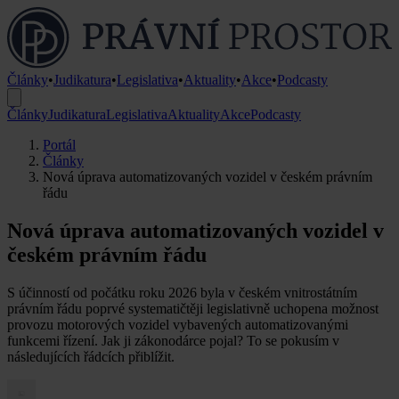
Články
•
Judikatura
•
Legislativa
•
Aktuality
•
Akce
•
Podcasty
Články
Judikatura
Legislativa
Aktuality
Akce
Podcasty
Portál
Články
Nová úprava automatizovaných vozidel v českém právním
řádu
Nová úprava automatizovaných vozidel v
českém právním řádu
S účinností od počátku roku 2026 byla v českém vnitrostátním
právním řádu poprvé systematičtěji legislativně uchopena možnost
provozu motorových vozidel vybavených automatizovanými
funkcemi řízení. Jak ji zákonodárce pojal? To se pokusím v
následujících řádcích přiblížit.