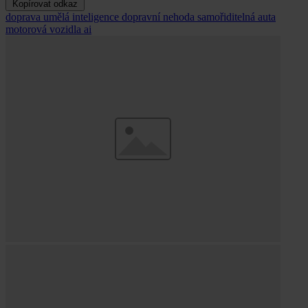
Kopírovat odkaz
doprava
umělá inteligence
dopravní nehoda
samořiditelná auta
motorová vozidla
ai