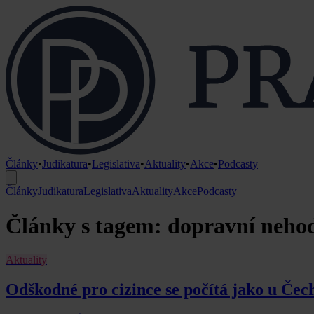
Články
•
Judikatura
•
Legislativa
•
Aktuality
•
Akce
•
Podcasty
Články
Judikatura
Legislativa
Aktuality
Akce
Podcasty
Články s tagem: dopravní neho
Aktuality
Odškodné pro cizince se počítá jako u Čech