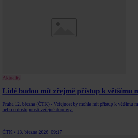
Aktuality
Lidé budou mít zřejmě přístup k většímu 
Praha 12. března (ČTK) - Veřejnost by mohla mít přístup k většímu mn
nebo o dostupnosti veřejné dopravy.
ČTK
•
13. března 2026, 09:17