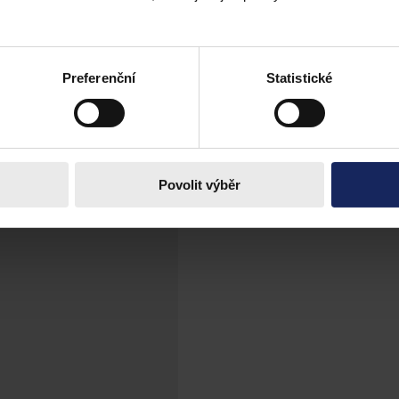
českém právním řádu
ím řádu poprvé systematičtěji legislativně uchopena možnost provozu 
rce pojal? To se pokusím v následujících řádcích přiblížit.
Preferenční
Statistické
Povolit výběr