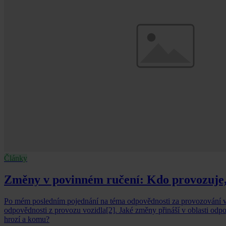
Články
Změny v povinném ručení: Kdo provozuje, 
Po mém posledním pojednání na téma odpovědnosti za provozování voz
odpovědnosti z provozu vozidla[2]. Jaké změny přináší v oblasti odp
hrozí a komu?