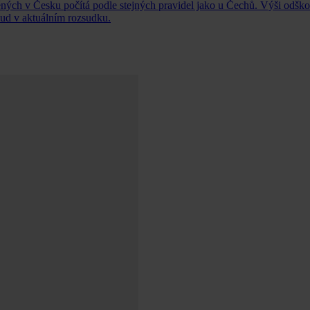
ých v Česku počítá podle stejných pravidel jako u Čechů. Výši odško
soud v aktuálním rozsudku.