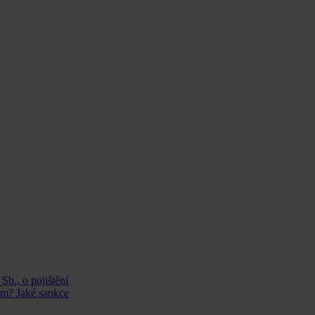
b., o pojištění
lem? Jaké sankce