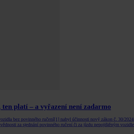
ten platí – a vyřazení není zadarmo
idla bez povinného ručení[1] nabyl účinnosti nový zákon č. 30/2024 S
ovědnosti za sjednání povinného ručení či za jízdu nepojištěným vozid