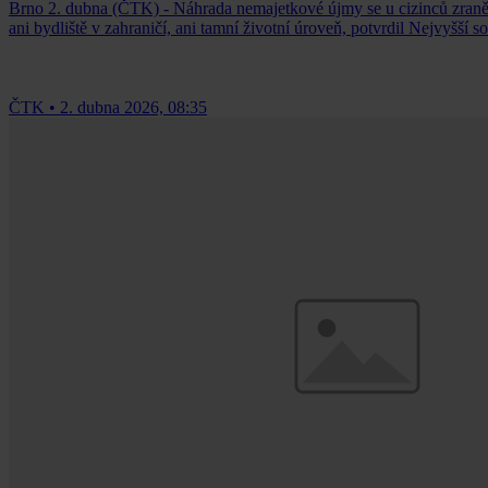
Brno 2. dubna (ČTK) - Náhrada nemajetkové újmy se u cizinců zraněn
ani bydliště v zahraničí, ani tamní životní úroveň, potvrdil Nejvyšší 
ČTK
•
2. dubna 2026, 08:35