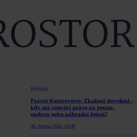
Podcasty
Právní Kontroverze: Zkažená dovolená -
kdy má cestující právo na peníze,
omluvu nebo náhradní řešení?
30. června 2026, 10:00