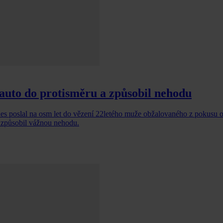
l auto do protisměru a způsobil nehodu
s poslal na osm let do vězení 22letého muže obžalovaného z pokusu o
a způsobil vážnou nehodu.