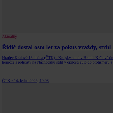
Aktuality
Řidič dostal osm let za pokus vraždy, strh
Hradec Králové 13. ledna (ČTK) - Krajský soud v Hradci Králové dne
honičce s policisty na Náchodsku strhl v opilosti auto do protisměru 
ČTK
•
14. ledna 2026, 10:08