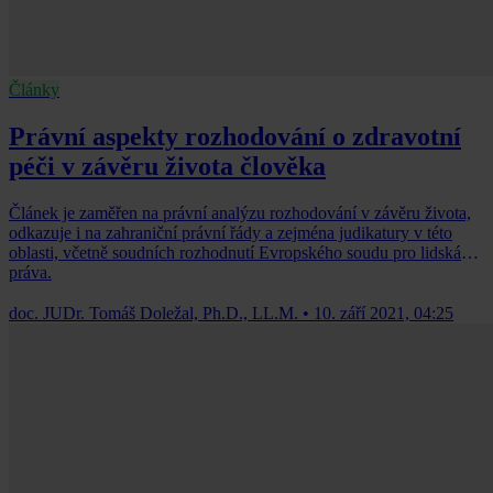
Články
Právní aspekty rozhodování o zdravotní
péči v závěru života člověka
Článek je zaměřen na právní analýzu rozhodování v závěru života,
odkazuje i na zahraniční právní řády a zejména judikatury v této
oblasti, včetně soudních rozhodnutí Evropského soudu pro lidská
práva.
doc. JUDr. Tomáš Doležal, Ph.D., LL.M.
•
10. září 2021, 04:25