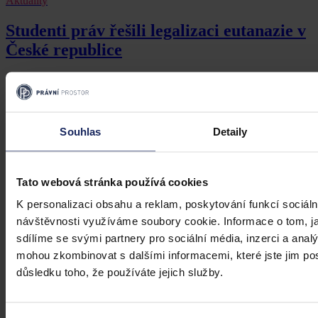
Aktuality
Studenti práv řešili legalizaci eutanazie v
České republice
Měli by mít lékaři možnost ukončit život nevyléčitelně nemocných
trpících lidí tak, jak už to mohou učinit jejich kolegové v řadě zemí
světa? Nebo je lepší variantou nechat nemocné v terminálním stavu
umírat třeba v hospicích?
Souhlas
Detaily
12. dubna 2016, 22:00
Tato webová stránka používá cookies
K personalizaci obsahu a reklam, poskytování funkcí sociáln
návštěvnosti využíváme soubory cookie. Informace o tom, j
sdílíme se svými partnery pro sociální média, inzerci a analý
mohou zkombinovat s dalšími informacemi, které jste jim posk
důsledku toho, že používáte jejich služby.