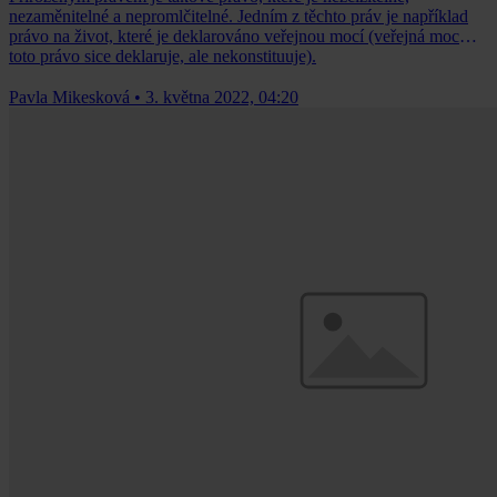
nezaměnitelné a nepromlčitelné. Jedním z těchto práv je například
právo na život, které je deklarováno veřejnou mocí (veřejná moc
toto právo sice deklaruje, ale nekonstituuje).
Pavla Mikesková
•
3. května 2022, 04:20