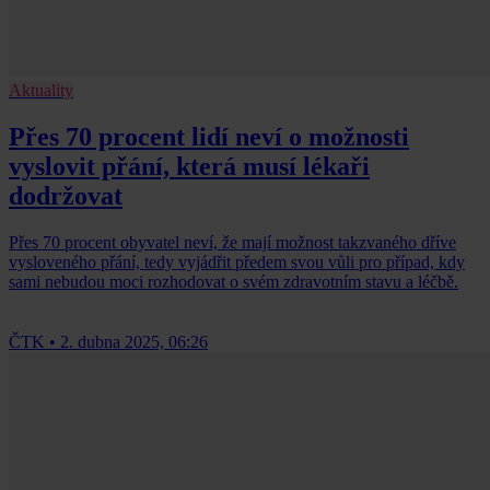
Aktuality
Přes 70 procent lidí neví o možnosti
vyslovit přání, která musí lékaři
dodržovat
Přes 70 procent obyvatel neví, že mají možnost takzvaného dříve
vysloveného přání, tedy vyjádřit předem svou vůli pro případ, kdy
sami nebudou moci rozhodovat o svém zdravotním stavu a léčbě.
ČTK
•
2. dubna 2025, 06:26