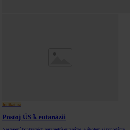
Judikatura
Postoj ÚS k eutanázii
Nastavení konkrétních parametrů eutanázie je úkolem zákonodárce,