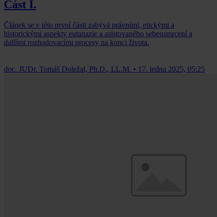
Část I.
Článek se v této první části zabývá právními, etickými a
historickými aspekty eutanazie a asistovaného sebeusmrcení a
dalšími rozhodovacími procesy na konci života.
doc. JUDr. Tomáš Doležal, Ph.D., LL.M.
•
17. ledna 2025, 05:25