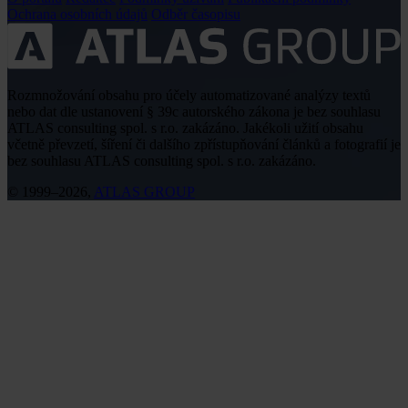
Ochrana osobních údajů
Odběr časopisu
Rozmnožování obsahu pro účely automatizované analýzy textů
nebo dat dle ustanovení § 39c autorského zákona je bez souhlasu
ATLAS consulting spol. s r.o. zakázáno. Jakékoli užití obsahu
včetně převzetí, šíření či dalšího zpřístupňování článků a fotografií je
bez souhlasu ATLAS consulting spol. s r.o. zakázáno.
© 1999–2026,
ATLAS GROUP