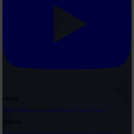
Obsah
Články
Judikatura
Legislativa
Aktuality
Akce
Podcasty
Odkazy
O portálu
Redakce
Podmínky užívání
Publikační podmínky