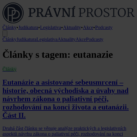
Články
•
Judikatura
•
Legislativa
•
Aktuality
•
Akce
•
Podcasty
Články
Judikatura
Legislativa
Aktuality
Akce
Podcasty
Články s tagem: eutanazie
Články
Eutanázie a asistované sebeusmrcení –
historie, obecná východiska a úvahy nad
návrhem zákona o paliativní péči,
rozhodování na konci života a eutanázii.
Část II.
Druhá část článku se věnuje analýze praktických a legislativních
aspektů návrhu zákona o paliativní péči, rozhodování na konci