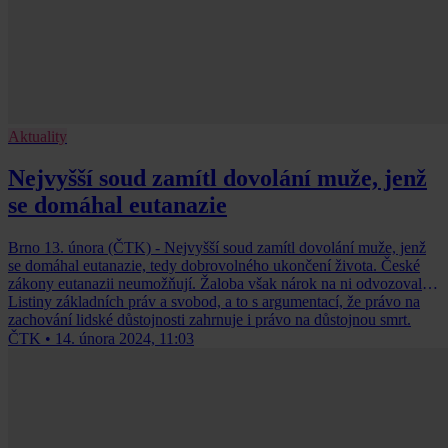
Aktuality
Nejvyšší soud zamítl dovolání muže, jenž
se domáhal eutanazie
Brno 13. února (ČTK) - Nejvyšší soud zamítl dovolání muže, jenž
se domáhal eutanazie, tedy dobrovolného ukončení života. České
zákony eutanazii neumožňují. Žaloba však nárok na ni odvozovala z
Listiny základních práv a svobod, a to s argumentací, že právo na
zachování lidské důstojnosti zahrnuje i právo na důstojnou smrt.
ČTK
•
14. února 2024, 11:03