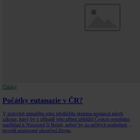
Články
Počátky eutanazie v ČR?
V polovině minulého roku předložila skupina poslanců návrh
zákona, který by v případě jeho přijetí přiblížil Českou republiku
například k Nizozemí či Belgii, neboť by za určitých podmínek
povolil asistované ukončení života.