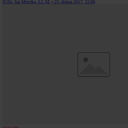
JUDr. Jan Metelka, LL.M.
•
23. dubna 2017, 22:00