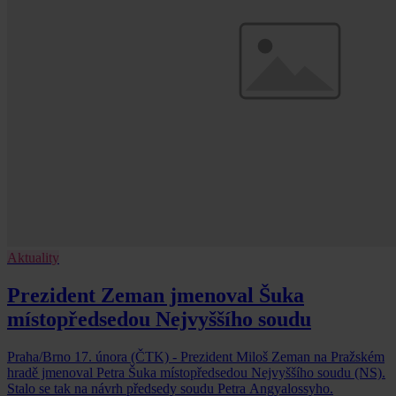
Aktuality
Prezident Zeman jmenoval Šuka
místopředsedou Nejvyššího soudu
Praha/Brno 17. února (ČTK) - Prezident Miloš Zeman na Pražském
hradě jmenoval Petra Šuka místopředsedou Nejvyššího soudu (NS).
Stalo se tak na návrh předsedy soudu Petra Angyalossyho.