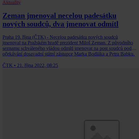
Aktuality
Zeman jmenoval necelou padesátku
nových soudců, dva jmenovat odmítl
Praha 19. října (ČTK) - Necelou padesátku nových soudců
jmenoval na Pražském hradě prezident Miloš Zeman. Z původního
seznamu schváleného vládou odmítl jmenovat na post soudců podle
očekávání dosavadní státní zástupce Marka Bodláka a Petra Babku.
ČTK
•
21. října 2022, 08:25