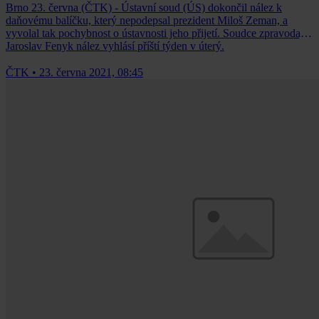
Brno 23. června (ČTK) - Ústavní soud (ÚS) dokončil nález k
daňovému balíčku, který nepodepsal prezident Miloš Zeman, a
vyvolal tak pochybnost o ústavnosti jeho přijetí. Soudce zpravodaj
Jaroslav Fenyk nález vyhlásí příští týden v úterý.
ČTK
•
23. června 2021, 08:45