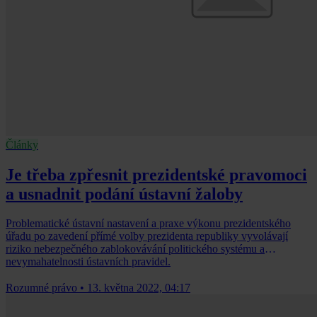
Články
Je třeba zpřesnit prezidentské pravomoci
a usnadnit podání ústavní žaloby
Problematické ústavní nastavení a praxe výkonu prezidentského
úřadu po zavedení přímé volby prezidenta republiky vyvolávají
riziko nebezpečného zablokovávání politického systému a
nevymahatelnosti ústavních pravidel.
Rozumné právo
•
13. května 2022, 04:17