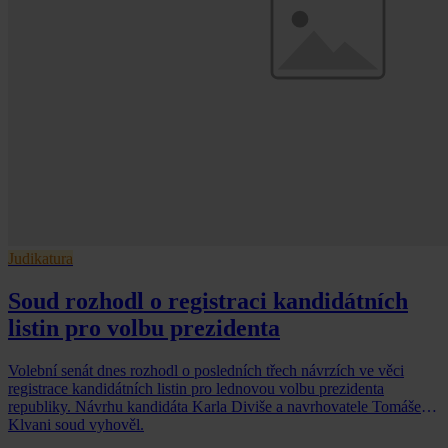
Judikatura
Soud rozhodl o registraci kandidátních
listin pro volbu prezidenta
Volební senát dnes rozhodl o posledních třech návrzích ve věci
registrace kandidátních listin pro lednovou volbu prezidenta
republiky. Návrhu kandidáta Karla Diviše a navrhovatele Tomáše
Klvani soud vyhověl.