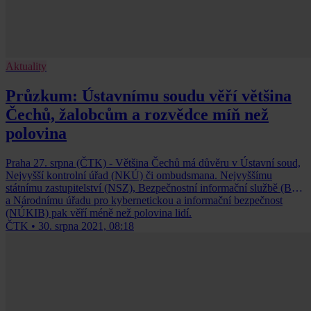
Aktuality
Průzkum: Ústavnímu soudu věří většina
Čechů, žalobcům a rozvědce míň než
polovina
Praha 27. srpna (ČTK) - Většina Čechů má důvěru v Ústavní soud,
Nejvyšší kontrolní úřad (NKÚ) či ombudsmana. Nejvyššímu
státnímu zastupitelství (NSZ), Bezpečnostní informační službě (BIS)
a Národnímu úřadu pro kybernetickou a informační bezpečnost
(NÚKIB) pak věří méně než polovina lidí.
ČTK
•
30. srpna 2021, 08:18