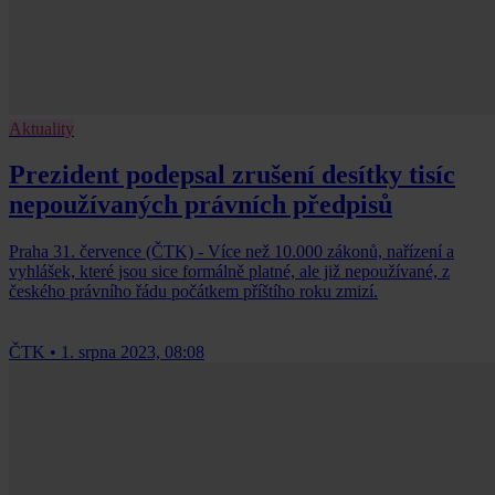
Aktuality
Prezident podepsal zrušení desítky tisíc
nepoužívaných právních předpisů
Praha 31. července (ČTK) - Více než 10.000 zákonů, nařízení a
vyhlášek, které jsou sice formálně platné, ale již nepoužívané, z
českého právního řádu počátkem příštího roku zmizí.
ČTK
•
1. srpna 2023, 08:08