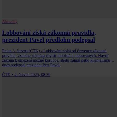
Aktuality
Lobbování získá zákonná pravidla,
prezident Pavel předlohu podepsal
Praha 3. června (ČTK) - Lobbování získá od července zákonná
pravidla, vznikne zejména registr lobbistů a lobbovaných. Návrh
zákona k omezení možné korupce, střetu zájmů nebo klientelismu
dnes podepsal prezident Petr Pavel.
ČTK
•
4. června 2025, 08:39