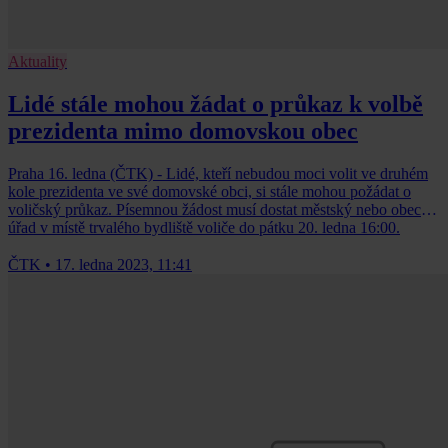
Aktuality
Lidé stále mohou žádat o průkaz k volbě
prezidenta mimo domovskou obec
Praha 16. ledna (ČTK) - Lidé, kteří nebudou moci volit ve druhém
kole prezidenta ve své domovské obci, si stále mohou požádat o
voličský průkaz. Písemnou žádost musí dostat městský nebo obecní
úřad v místě trvalého bydliště voliče do pátku 20. ledna 16:00.
ČTK
•
17. ledna 2023, 11:41