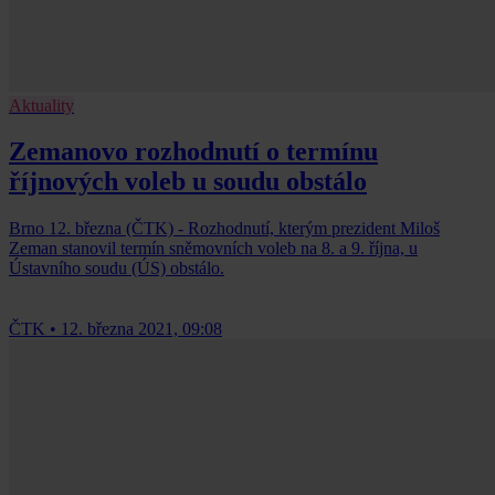
Aktuality
Zemanovo rozhodnutí o termínu
říjnových voleb u soudu obstálo
Brno 12. března (ČTK) - Rozhodnutí, kterým prezident Miloš
Zeman stanovil termín sněmovních voleb na 8. a 9. října, u
Ústavního soudu (ÚS) obstálo.
ČTK
•
12. března 2021, 09:08