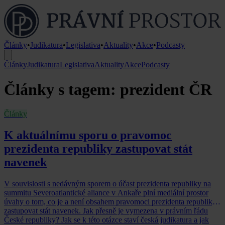
Články
•
Judikatura
•
Legislativa
•
Aktuality
•
Akce
•
Podcasty
Články
Judikatura
Legislativa
Aktuality
Akce
Podcasty
Články s tagem: prezident ČR
Články
K aktuálnímu sporu o pravomoc
prezidenta republiky zastupovat stát
navenek
V souvislosti s nedávným sporem o účast prezidenta republiky na
summitu Severoatlantické aliance v Ankaře plní mediální prostor
úvahy o tom, co je a není obsahem pravomoci prezidenta republiky
zastupovat stát navenek. Jak přesně je vymezena v právním řádu
České republiky? Jak se k této otázce staví česká judikatura a jak