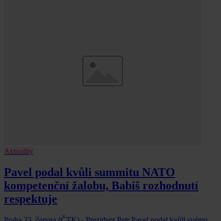
Aktuality
Pavel podal kvůli summitu NATO
kompetenční žalobu, Babiš rozhodnutí
respektuje
Praha 23. června (ČTK) - Prezident Petr Pavel podal kvůli svému