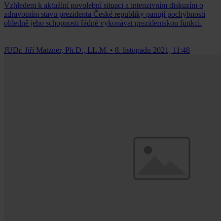
Vzhledem k aktuální povolební situaci a intenzivním diskuzím o
zdravotním stavu prezidenta České republiky panují pochybnosti
ohledně jeho schopnosti řádně vykonávat prezidentskou funkci.
JUDr. Jiří Matzner, Ph.D., LL.M.
•
8. listopadu 2021, 11:48