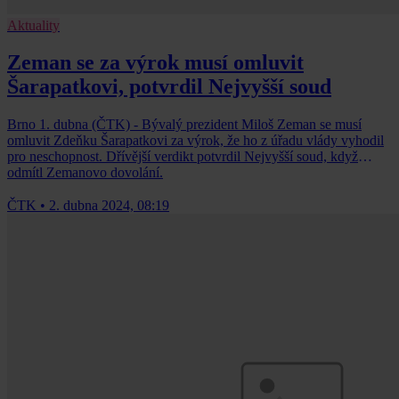
Aktuality
Zeman se za výrok musí omluvit
Šarapatkovi, potvrdil Nejvyšší soud
Brno 1. dubna (ČTK) - Bývalý prezident Miloš Zeman se musí
omluvit Zdeňku Šarapatkovi za výrok, že ho z úřadu vlády vyhodil
pro neschopnost. Dřívější verdikt potvrdil Nejvyšší soud, když
odmítl Zemanovo dovolání.
ČTK
•
2. dubna 2024, 08:19