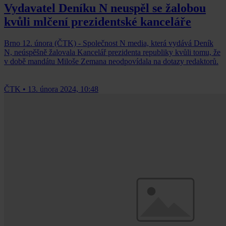
Vydavatel Deníku N neuspěl se žalobou
kvůli mlčení prezidentské kanceláře
Brno 12. února (ČTK) - Společnost N media, která vydává Deník
N, neúspěšně žalovala Kancelář prezidenta republiky kvůli tomu, že
v době mandátu Miloše Zemana neodpovídala na dotazy redaktorů.
ČTK
•
13. února 2024, 10:48