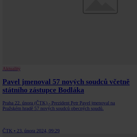
Aktuality
Pavel jmenoval 57 nových soudců včetně
státního zástupce Bodláka
Praha 22. února (ČTK) - Prezident Petr Pavel jmenoval na
Pražském hradě 57 nových soudců obecných soudů.
ČTK
•
23. února 2024, 09:29