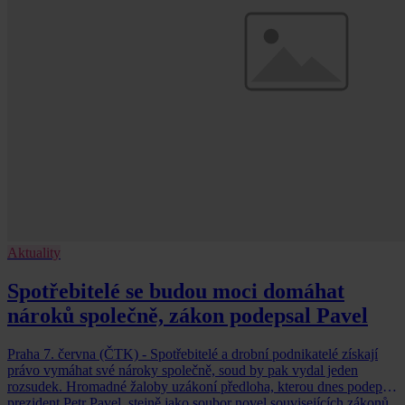
Aktuality
Spotřebitelé se budou moci domáhat
nároků společně, zákon podepsal Pavel
Praha 7. června (ČTK) - Spotřebitelé a drobní podnikatelé získají
právo vymáhat své nároky společně, soud by pak vydal jeden
rozsudek. Hromadné žaloby uzákoní předloha, kterou dnes podepsal
prezident Petr Pavel, stejně jako soubor novel souvisejících zákonů.