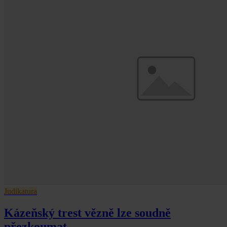
Judikatura
Kázeňský trest vězně lze soudně
přezkoumat