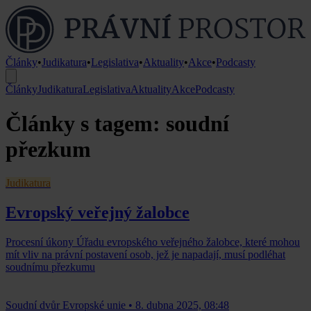
Články
•
Judikatura
•
Legislativa
•
Aktuality
•
Akce
•
Podcasty
Články
Judikatura
Legislativa
Aktuality
Akce
Podcasty
Články s tagem: soudní
přezkum
Judikatura
Evropský veřejný žalobce
Procesní úkony Úřadu evropského veřejného žalobce, které mohou
mít vliv na právní postavení osob, jež je napadají, musí podléhat
soudnímu přezkumu
Soudní dvůr Evropské unie
•
8. dubna 2025, 08:48