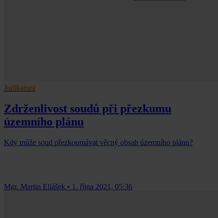
Judikatura
Zdrženlivost soudů při přezkumu
územního plánu
Kdy může soud přezkoumávat věcný obsah územního plánu?
Mgr. Martin Eliášek
•
1. října 2021, 05:36