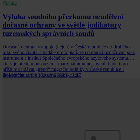
Články
Výluka soudního přezkumu neudělení
dočasné ochrany ve světle judikatury
tuzemských správních soudů
Dočasná ochrana vstupuje (nejen) v České republice do druhého
roku svého života. I nadále proto platí, že co mnozí označovali jako
instrument a institut Společného evropského azylového systému,
který je předem odsouzen k marginálnímu postavení, bude i pro
příští rok udávat „trend“ migrační politiky v České republice i
dalších členských státech Evropské unie.
Kolektiv autorů
•
30. ledna 2023, 12:27