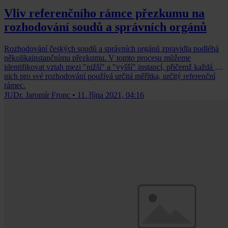
Vliv referenčního rámce přezkumu na
rozhodování soudů a správních orgánů
Rozhodování českých soudů a správních orgánů zpravidla podléhá
několikainstančnímu přezkumu. V tomto procesu můžeme
identifikovat vztah mezi "nižší" a "vyšší" instancí, přičemž každá z
nich pro své rozhodování používá určitá měřítka, určitý referenční
rámec.
JUDr. Jaromír Fronc
•
11. října 2021, 04:16