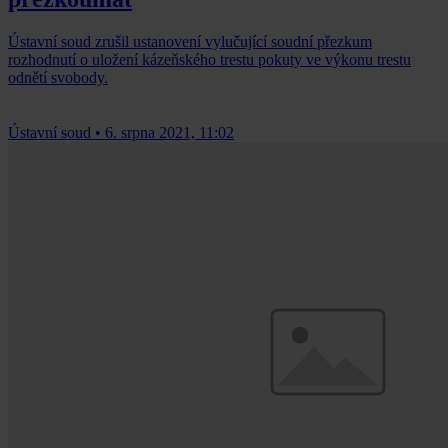
Ústavní soud zrušil ustanovení vylučující soudní přezkum
rozhodnutí o uložení kázeňského trestu pokuty ve výkonu trestu
odnětí svobody.
Ústavní soud
•
6. srpna 2021, 11:02