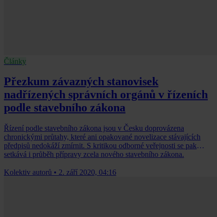
Články
Přezkum závazných stanovisek
nadřízených správních orgánů v řízeních
podle stavebního zákona
Řízení podle stavebního zákona jsou v Česku doprovázena
chronickými průtahy, které ani opakované novelizace stávajících
předpisů nedokáží zmírnit. S kritikou odborné veřejnosti se pak
setkává i průběh přípravy zcela nového stavebního zákona.
Kolektiv autorů
•
2. září 2020, 04:16