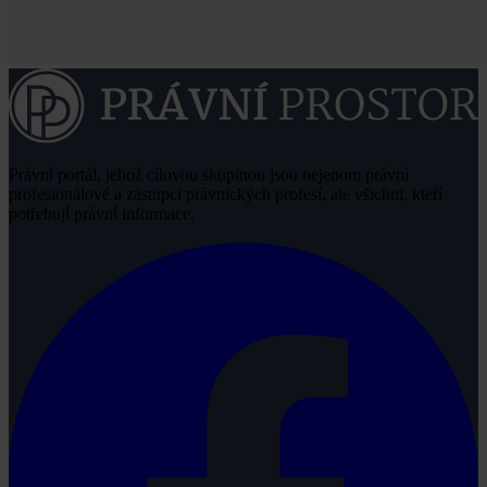
Právní portál, jehož cílovou skupinou jsou nejenom právní
profesionálové a zástupci právnických profesí, ale všichni, kteří
potřebují právní informace.