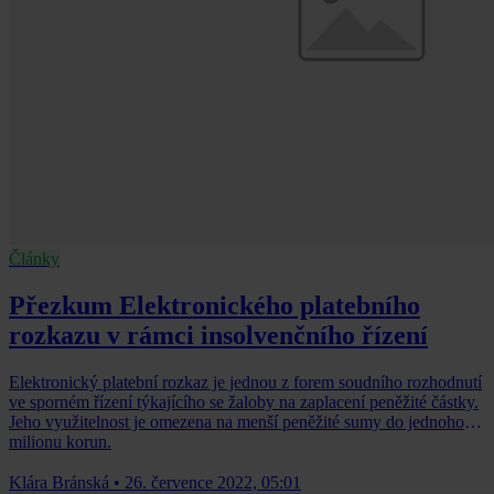
Články
Přezkum Elektronického platebního
rozkazu v rámci insolvenčního řízení
Elektronický platební rozkaz je jednou z forem soudního rozhodnutí
ve sporném řízení týkajícího se žaloby na zaplacení peněžité částky.
Jeho využitelnost je omezena na menší peněžité sumy do jednoho
milionu korun.
Klára Bránská
•
26. července 2022, 05:01