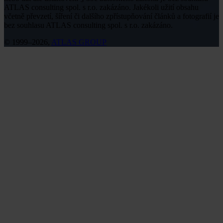
ATLAS consulting spol. s r.o. zakázáno. Jakékoli užití obsahu
včetně převzetí, šíření či dalšího zpřístupňování článků a fotografií je
bez souhlasu ATLAS consulting spol. s r.o. zakázáno.
© 1999–2026,
ATLAS GROUP