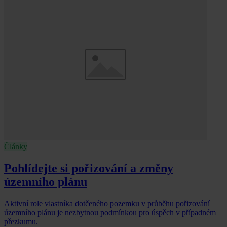
Články
Pohlídejte si pořizování a změny
územního plánu
Aktivní role vlastníka dotčeného pozemku v průběhu pořizování
územního plánu je nezbytnou podmínkou pro úspěch v případném
přezkumu.