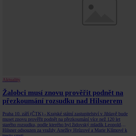
Aktuality
Žalobci musí znovu prověřit podnět na
přezkoumání rozsudku nad Hilsnerem
Praha 10. září (ČTK) - Krajské státní zastupitelství v Jihlavě bude
muset znovu prověřit podnět na přezkoumání více než 120 let
starého rozsudku, podle kterého byl židovský mladík Leopold
Hilsner odsouzen za vraždy Anežky Hrůzové a Marie Klímové k
trestu smrti.