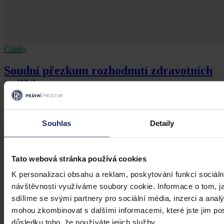
Články
Soudní přezkum rozhodnutí zdravotních
pojišťoven
Poutá-li nějaká otázka pozornost právnické veřejnosti v oblasti
soudního přezkumu rozhodnutí zdravotních pojišťoven, jde
Souhlas
Detaily
především o nejednotný postoj soudů ve správním soudnictví k
rozhodnutím o úhradě jinak nehrazené zdravotní služby podle § 16
zákona č. 48/1997 Sb., o veřejném zdravotním pojištění.
doc. JUDr. Petr Lavický, Ph.D.
•
15. ledna 2020, 23:00
Tato webová stránka používá cookies
K personalizaci obsahu a reklam, poskytování funkcí sociáln
návštěvnosti využíváme soubory cookie. Informace o tom, j
sdílíme se svými partnery pro sociální média, inzerci a analý
mohou zkombinovat s dalšími informacemi, které jste jim posk
důsledku toho, že používáte jejich služby.