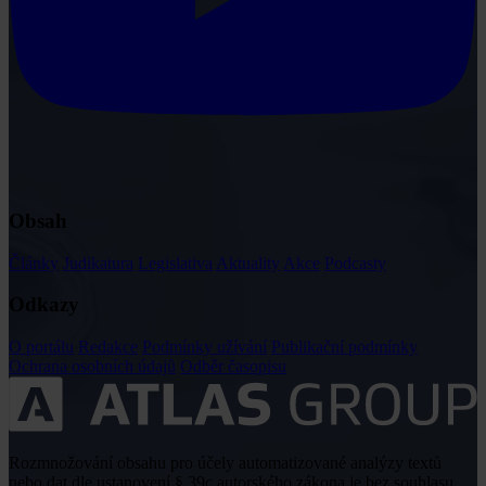
Obsah
Články
Judikatura
Legislativa
Aktuality
Akce
Podcasty
Odkazy
O portálu
Redakce
Podmínky užívání
Publikační podmínky
Ochrana osobních údajů
Odběr časopisu
Rozmnožování obsahu pro účely automatizované analýzy textů
nebo dat dle ustanovení § 39c autorského zákona je bez souhlasu