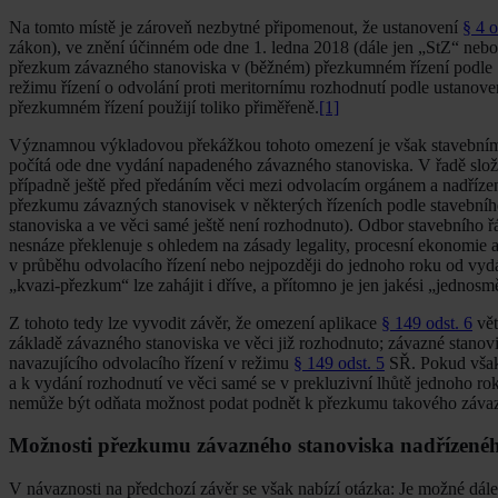
Na tomto místě je zároveň nezbytné připomenout, že ustanovení
§ 4 o
zákon), ve znění účinném ode dne 1. ledna 2018 (dále jen „StZ“ nebo
přezkum závazného stanoviska v (běžném) přezkumném řízení podle
režimu řízení o odvolání proti meritornímu rozhodnutí podle ustanov
přezkumném řízení použijí toliko přiměřeně.
[1]
Významnou výkladovou překážkou tohoto omezení je však stavebním 
počítá ode dne vydání napadeného závazného stanoviska. V řadě složi
případně ještě před předáním věci mezi odvolacím orgánem a nadří
přezkumu závazných stanovisek v některých řízeních podle stavebníh
stanoviska a ve věci samé ještě není rozhodnuto). Odbor stavebního řá
nesnáze překlenuje s ohledem na zásady legality, procesní ekonomie a 
v průběhu odvolacího řízení nebo nejpozději do jednoho roku od vydání
„kvazi-přezkum“ lze zahájit i dříve, a přítomno je jen jakési „jednos
Z tohoto tedy lze vyvodit závěr, že omezení aplikace
§ 149 odst. 6
vět
základě závazného stanoviska ve věci již rozhodnuto; závazné stanovi
navazujícího odvolacího řízení v režimu
§ 149 odst. 5
SŘ. Pokud však 
a k vydání rozhodnutí ve věci samé se v prekluzivní lhůtě jednoho ro
nemůže být odňata možnost podat podnět k přezkumu takového záva
Možnosti přezkumu závazného stanoviska nadřízené
V návaznosti na předchozí závěr se však nabízí otázka: Je možné dá