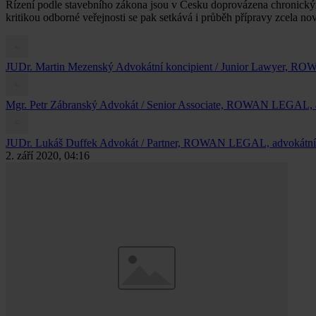
Řízení podle stavebního zákona jsou v Česku doprovázena chronickými
kritikou odborné veřejnosti se pak setkává i průběh přípravy zcela n
JUDr. Martin Mezenský
Advokátní koncipient / Junior Lawyer, RO
Mgr. Petr Zábranský
Advokát / Senior Associate, ROWAN LEGAL, adv
JUDr. Lukáš Duffek
Advokát / Partner, ROWAN LEGAL, advokátní k
2. září 2020, 04:16