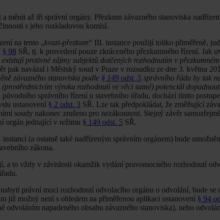
 a měnit až tři správní orgány. Přezkum závazného stanoviska nadříze
činnosti s jeho rozkladovou komisí.
ení na tento „
kvazi-přezkum
“ III. instance použijí toliko přiměřeně, ju
í
§ 98
SŘ, tj. k provedení pouze zkráceného přezkumného řízení. Jak 
ě existují protivné zájmy subjektů dotčených rozhodnutím v přezkumném 
ěr pak navázal i Městský soud v Praze v rozsudku ze dne 3. května 201
měně závazného stanoviska podle
§ 149 odst. 5
správního řádu by tak n
 (prostřednictvím výroku rozhodnutí ve věci samé) potenciál dopadnout
ů původního správního řízení u stavebního úřadu, dochází tímto postup
yslu ustanovení
§ 2 odst. 3
SŘ. Lze tak předpokládat, že změňující záv
ními soudy nakonec zrušeno pro nezákonnost. Stejný závěr samozřejmě 
í orgán jednající v režimu
§ 149 odst. 5
SŘ.
I. instancí (a ostatně také nadřízeným správním orgánem) bude umožněn
tavebního zákona.
ojí, a to vždy v závislosti okamžik vydání pravomocného rozhodnutí od
úřadu.
 nabytí právní moci rozhodnutí odvolacího orgánu o odvolání, bude se 
kum již možný není s ohledem na přiměřenou aplikaci ustanovení
§ 94 od
ě odvoláním napadeného obsahu závazného stanoviska), nebo odvolán