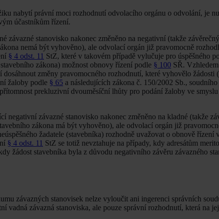
žiku nabytí právní moci rozhodnutí odvolacího orgánu o odvolání, je nu
livým účastníkům řízení.
kladné závazné stanovisko nakonec změněno na negativní (takže závěreč
 zákona nemá být vyhověno), ale odvolací orgán již pravomocně rozhodl
ení
§ 4 odst. 11
StZ, které v takovém případě vylučuje pro úspěšného p
e stavebního zákona) možnost obnovy řízení podle
§ 100
SŘ. Vzhledem 
ní dosáhnout změny pravomocného rozhodnutí, které vyhovělo žádosti (
vní žaloby podle
§ 65
a následujících zákona č. 150/2002 Sb., soudního
přítomnost prekluzivní dvouměsíční lhůty pro podání žaloby ve smysl
ející negativní závazné stanovisko nakonec změněno na kladné (takže z
 stavebního zákona má být vyhověno), ale odvolací orgán již pravomocn
neúspěšného žadatele (stavebníka) rozhodně uvažovat o obnově řízení 
ení
§ 4 odst. 11
StZ se totiž nevztahuje na případy, kdy adresátům merit
 kdy žádost stavebníka byla z důvodu negativního závěru závazného st
zkumu závazných stanovisek nelze vyloučit ani ingerenci správních soud
í vadná závazná stanoviska, ale pouze správní rozhodnutí, která na jej