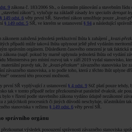
dst. 9
zákona č. 183/2006 Sb., o územním plánování a stavebním řádu 
 „stavební zákon“), vylučuje na základě zásady
lex specialis derogat le
§ 149 odst. 6
věty první SŘ. Stavební zákon umožňuje pouze „
kvazi-p
ení
§ 149 odst. 5
SŘ, ve kterém se ustanovení
§ 94
a následující správní
zákonem založená jednoletá prekluzivní lhůta k zahájení
„kvazi-přez
tých případů může taková lhůta uplynout ještě před vydáním meritorní
zeným správním orgánem. Důsledkem časového omezení je tak faktická 
o zákona (např. pokud by marně uplynula jednoletá lhůta od vydání z
du Ministerstva pro místní rozvoj tak v září 2019 vydal stanovisko, kt
materiální pravdy tak, že „
kvazi-přezkum
“ závazného stanoviska lze za
 závazného stanoviska, a to podle toho, která z těchto lhůt uplyne dřív
měrné“ omezení této procesní možnosti.
y první SŘ vyplývající z ustanovení
§ 4 odst. 9
StZ platí pouze tehdy, b
sko tak v tomto případě nelze přezkoumávat paralelně dvakrát, ale pou
bylo v řízení podle stavebního zákona vydáno údajně nezákonné záva
ku z jakýchkoli procesních či jiných důvodů neschyluje, účastníkům tak
zného stanoviska v režimu
§ 149 odst. 6
věty první SŘ.
ho správního orgánu
le přezkoumat výsledek posouzení správnosti závazného stanoviska sprá