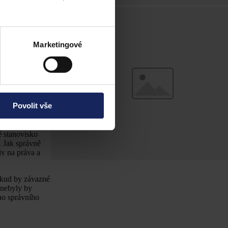
de
tentýž
orgán,
nou
gánu
Marketingové
amátkové péče
 orgán, tj.
rého bylo
Povolit vše
tahu k jehož
 stanovisko
. Jak správně
iv na práva a
kud by závazné
 nebyly by
ho správního