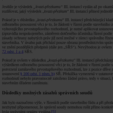
Jestliže je výsledek
„kvazi-přezkumu“
III. instancí vydán až po okam
rozlišovat, jaký výsledek „
kvazi-přezkum
“ III. instancí přinesl jednot
Pokud je v důsledku „
kvazi-přezkumu
“ III. instancí předcházející 
odborného posouzení věci je to, že žádosti v řízení podle stavebního
vyhovujícího prvostupňového rozhodnutí, je nutné aplikovat ustanov
(zpravidla nespokojeného, záměrem dotčeného účastníka řízení podl
zásady ochrany nabytých práv již není možné v rámci správního říze
stavebníka. V úvahu pak přichází pouze obrana prostřednictvím sprá
ve znění pozdějších předpisů (dále jen „SŘS“). Nevýhodou je ovšem 
72 odst. 1 a 4
SŘS.
Pokud je ovšem v důsledku „
kvazi-přezkumu
“ III. instancí předcház
výsledkem odborného posouzení věci je to, že žádosti v řízení podle
potvrzení zamítavého prvostupňového rozhodnutí, lze z pozice dříve 
ustanovení
§ 100 odst. 1 písm. b)
SŘ. Překážka vymezená v ustanov
rozhodnutí nebylo pravomocně založeno žádné právo, tedy v situaci,
stavebním úřadem zamítnuta.
Důsledky možných zásahů správních soudů
Jak bylo naznačeno výše, v řízeních podle stavebního řádu a při pře
nezbytné připomenout, že správní soudy nemohou rušit přímo konkrétn
byla správními orgány vydána.
[5]