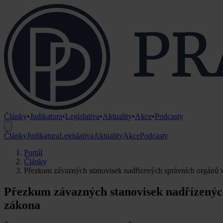
Články
•
Judikatura
•
Legislativa
•
Aktuality
•
Akce
•
Podcasty
Články
Judikatura
Legislativa
Aktuality
Akce
Podcasty
Portál
Články
Přezkum závazných stanovisek nadřízených správních orgánů v
Přezkum závazných stanovisek nadřízených
zákona