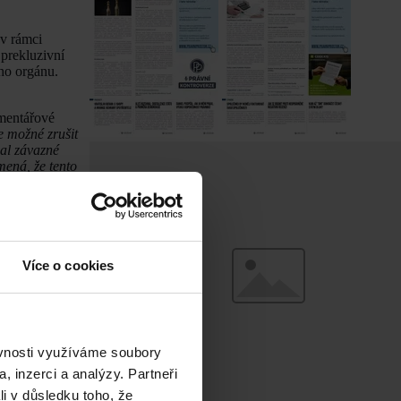
 v rámci
 prekluzivní
ho orgánu.
omentářové
e možné zrušit
dal závazné
mená, že tento
žívá v
§ 4
StZ.
napaden
koumává).
Více o cookies
 v přezkumném
n se zněním
§ 4
t nebo změnit
íněno,
 v různých
ěvnosti využíváme soubory
, inzerci a analýzy. Partneři
říliš
li v důsledku toho, že