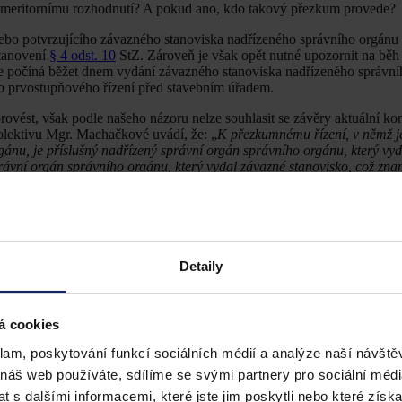
oti meritornímu rozhodnutí? A pokud ano, kdo takový přezkum provede?
ebo potvrzujícího závazného stanoviska nadřízeného správního orgánu
stanovení
§ 4 odst. 10
StZ. Zároveň je však opět nutné upozornit na běh
e počíná běžet dnem vydání závazného stanoviska nadřízeného správní
o prvostupňového řízení před stavebním úřadem.
 provést, však podle našeho názoru nelze souhlasit se závěry aktuální k
olektivu Mgr. Machačkové uvádí, že: „
K přezkumnému řízení, v němž j
ánu, je příslušný nadřízený správní orgán správního orgánu, který vy
rávní orgán správního orgánu, který vydal závazné stanovisko, což zna
iska.
“
[2]
edňuje označení příslušných správních orgánů, které zákonodárce pou
gánem“
(tj. orgánem, který vydal závazné stanovisko, jehož obsah byl 
rgánem
“ (tj. orgánem, který závazné stanovisko dotčeného orgánu přez
Detaily
azné stanovisko nadřízeného správního orgánu lze zrušit nebo změnit
u, který vydal závazné stanovisko.“
Pokud bude tento odstavec srovná
čeného orgánu, vydané pro účely řízení podle tohoto zákona, lze zruši
cího řízení proti rozhodnutí, které bylo závazným stanoviskem podm
á cookies
anovení konstatovat, že příslušnost vždy směřuje k rozdílným orgánům
klam, poskytování funkcí sociálních médií a analýze naší návšt
 náš web používáte, sdílíme se svými partnery pro sociální média
ry, textace ustanovení
§ 4 odst. 10
věty první StZ by se jevila jako přesp
 s dalšími informacemi, které jste jim poskytli nebo které získa