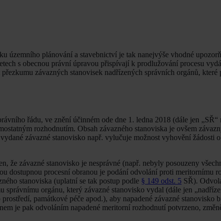
u územního plánování a stavebnictví je tak nanejvýše vhodné upozorň
řetech s obecnou právní úpravou přispívají k prodlužování procesu vy
st přezkumu závazných stanovisek nadřízených správních orgánů, které
rávního řádu, ve znění účinném ode dne 1. ledna 2018 (dále jen „SŘ“
samostatným rozhodnutím. Obsah závazného stanoviska je ovšem závazn
 vydané závazné stanovisko např. vylučuje možnost vyhovění žádosti o
čen, že závazné stanovisko je nesprávné (např. nebyly posouzeny všech
nou dostupnou procesní obranou je podání odvolání proti meritornímu r
zného stanoviska (uplatní se tak postup podle
§ 149 odst. 5
SŘ). Odvola
správnímu orgánu, který závazné stanovisko vydal (dále jen „nadříze
o prostředí, památkové péče apod.), aby napadené závazné stanovisko b
nem je pak odvoláním napadené meritorní rozhodnutí potvrzeno, změn