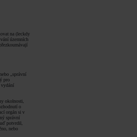
ovat na (leckdy
dávání územních
 přezkoumávají
 nebo „správní
ý pro
 vydání
ny okolnosti,
ozhodnutí o
cí orgán si v
ný správní
uď potvrdil,
ěno, nebo