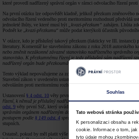
které provedl nadřízený správní orgán v rámci odvolacího řízení pr
Na první otázku lze odpovědět kladně, jelikož přezkum změnového n
odvolacího řízení vedeného proti meritornímu rozhodnutí předvídá u
jednoleté lhůty, ve které musí být
„kvazi-přezkum“
zahájen. Lhůta zd
Podnět ke „
kvazi-přezkumu
“ může podat kterýkoli účastník původníh
V otázce, kdo je příslušný takový přezkum (fakticky ve III. instanci)
literatury. Komentář ke stavebnímu zákonu z roku 2018 autorského k
nebo změnit nezákonné závazné stanovisko nadřízeného správního org
stanovisko. K přezkumnému řízení je tedy příslušný sám nadřízený sp
nadřízený orgán bude přezkoumávat zákonnost svého vlastního stanov
Tento výklad nepovažujeme za zcela přesný, neboť dostatečně nezohl
Stavební zákon v uvedeném ustanovení rozlišuje mezi
„dotčeným or
odvoláním proti meritornímu rozhodnutí) a „
nadřízeným správním o
Souhlas
Ustanovení
§ 4 odst. 10
věty první StZ pak uvádí, že: „
Nezákonné záv
řízení, k němuž je příslušný nadřízený správní orgán správního orgán
odst. 9
věty první StZ, který uvádí: „
Nezákonné závazné stanovisko dot
správním orgánem nadřízeným dotčenému orgánu pouze v rámci odvola
Tato webová stránka použív
postupem podle
§ 149 odst. 4
správního řádu,“
lze z návětí obou ust
K personalizaci obsahu a re
stupních.
cookie. Informace o tom, jak
Ostatně, pokud by měl platit výše citovaný závěr komentářové literatu
tyto údaje mohou zkombinovat