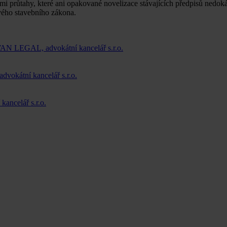
 průtahy, které ani opakované novelizace stávajících předpisů nedokáž
ového stavebního zákona.
WAN LEGAL, advokátní kancelář s.r.o.
okátní kancelář s.r.o.
ancelář s.r.o.