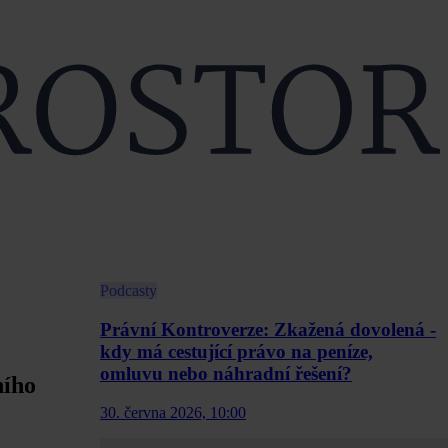
Podcasty
Právní Kontroverze: Zkažená dovolená -
kdy má cestující právo na peníze,
omluvu nebo náhradní řešení?
ního
30. června 2026, 10:00