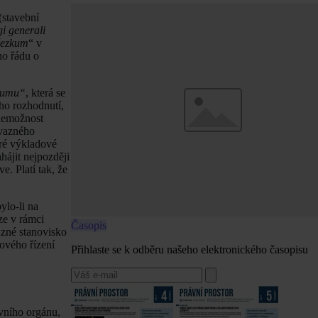
(stavební
gi generali
řezkum
“ v
ho řádu o
kumu“
, která se
ho rozhodnutí,
nemožnost
ávazného
eré výkladové
hájit nejpozději
e. Platí tak, že
ylo-li na
ze v rámci
Časopis
zné stanovisko
ového řízení
Přihlaste se k odběru našeho elektronického časopisu
vního orgánu,