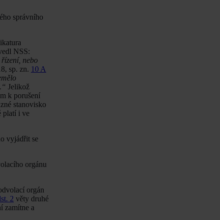
ného správního
dikatura
uvedl NSS:
řízení, nebo
8, sp. zn.
10 A
emělo
.“
Jelikož
em k porušení
azné stanovisko
platí i ve
o vyjádřit se
volacího orgánu
odvolací orgán
st. 2
věty druhé
í zamítne a