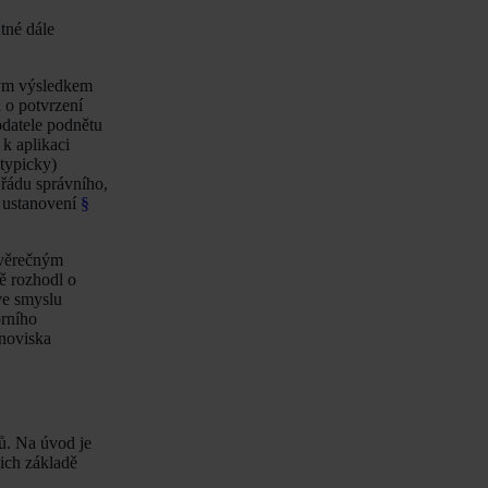
tné dále
ným výsledkem
 o potvrzení
odatele podnětu
k aplikaci
typicky)
 řádu správního,
u ustanovení
§
ávěrečným
ě rozhodl o
ve smyslu
orního
anoviska
ů. Na úvod je
ich základě