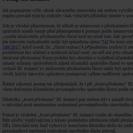
Jak popisujeme výše, obsah závazného stanoviska tak mohou vytvářet
orgánu provádí typicky (nikoliv však výlučně) příslušný ministr v sou
Zde je vhodné připomenout, že ačkoli se ustanovení o přezkumném říz
správních soudů varuje před přistoupením k postupu podle ustanoven
„
využití zkráceného přezkumného řízení není na místě tam, kde zjevn
jim takovým rozhodnutím může být způsobena újma.
“
[4]
Na tento záv
188/2017
, když uvedl, že: „
řízení vedoucí k případnému zrušení či z
proběhnout bez vědomí a možnosti účasti osob, na něž má jeho obsah
zkrácené přezkumné řízení probíhá bez obeslání a vyjádření účastník
zásady ochrany oprávněných zájmů účastníků správního řízení ve sm
vydané III. instancí ve zkráceném přezkumném řízení může být správ
chvíli, kdyby takovým způsobem postupoval i přímo nadřízený správn
Řádný zákonný postup tak předpokládá, že i při „
kvazi-přezkumu
“ II
všem dotčeným účastníkům prvostupňového správního řízení podle s
Důsledky „
kvazi-přezkumu
“ III. instancí pak mohou být v zásadě dv
o odvolání proti meritornímu rozhodnutí prvostupňového stavebního 
Pokud je výsledek „
kvazi-přezkumu
“ III. instancí vydán do okamžiku
řídit závěry vyplývajícími z tohoto posledního přezkumu (další přez
SŘ). Odvolání tedy buď vyhoví (v konečném důsledku došlo ke změn
prvostupňové meritorní rozhodnutí stavebního úřadu potvrdí.