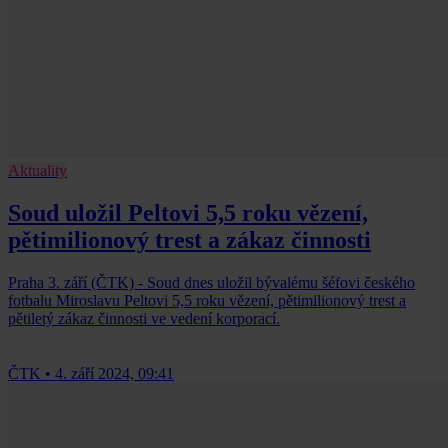
Aktuality
Soud uložil Peltovi 5,5 roku vězení,
pětimilionový trest a zákaz činnosti
Praha 3. září (ČTK) - Soud dnes uložil bývalému šéfovi českého
fotbalu Miroslavu Peltovi 5,5 roku vězení, pětimilionový trest a
pětiletý zákaz činnosti ve vedení korporací.
ČTK
•
4. září 2024, 09:41