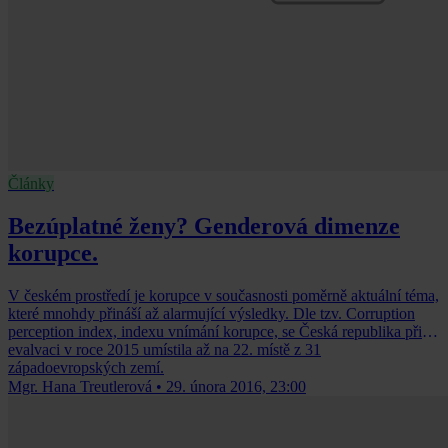
Články
Bezúplatné ženy? Genderová dimenze
korupce.
V českém prostředí je korupce v současnosti poměrně aktuální téma,
které mnohdy přináší až alarmující výsledky. Dle tzv. Corruption
perception index, indexu vnímání korupce, se Česká republika při
evalvaci v roce 2015 umístila až na 22. místě z 31
západoevropských zemí.
Mgr. Hana Treutlerová
•
29. února 2016, 23:00