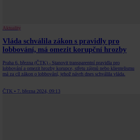
Aktuality
Vláda schválila zákon s pravidly pro
lobbování, má omezit korupční hrozby
Praha 6. března (ČTK) - Stanovit transparentní pravidla pro
lobbování a omezit hrozby korupce, střetu zájmů nebo klientelismu
má za cíl zákon o lobbování, jehož návrh dnes schválila vláda.
ČTK
•
7. března 2024, 09:13