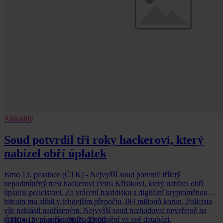
Aktuality
Soud potvrdil tři roky hackerovi, který
nabízel obří úplatek
Brno 13. prosince (ČTK) - Nejvyšší soud potvrdil tříletý
nepodmíněný trest hackerovi Petru Křístkovi, který nabízel obří
úplatek policistovi. Za vrácení harddisku s digitální kryptoměnou
bitcoin mu slíbil v tehdejším přepočtu 384 milionů korun. Policista
vše nahlásil nadřízeným. Nejvyšší soud rozhodoval neveřejně na
podzim, nyní zpřístupnil odůvodnění ve své databázi.
ČTK
•
15. prosince 2019, 23:00