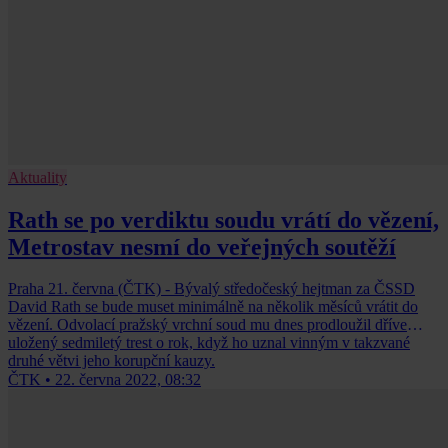
Aktuality
Rath se po verdiktu soudu vrátí do vězení,
Metrostav nesmí do veřejných soutěží
Praha 21. června (ČTK) - Bývalý středočeský hejtman za ČSSD
David Rath se bude muset minimálně na několik měsíců vrátit do
vězení. Odvolací pražský vrchní soud mu dnes prodloužil dříve
uložený sedmiletý trest o rok, když ho uznal vinným v takzvané
druhé větvi jeho korupční kauzy.
ČTK
•
22. června 2022, 08:32