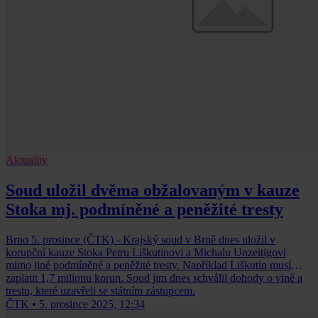
Aktuality
Soud uložil dvěma obžalovaným v kauze
Stoka mj. podmíněné a peněžité tresty
Brno 5. prosince (ČTK) - Krajský soud v Brně dnes uložil v
korupční kauze Stoka Petru Liškutinovi a Michalu Unzeitigovi
mimo jiné podmíněné a peněžité tresty. Například Liškutin musí
zaplatit 1,7 milionu korun. Soud jim dnes schválil dohody o vině a
trestu, které uzavřeli se státním zástupcem.
ČTK
•
5. prosince 2025, 12:34