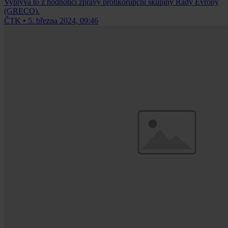
Vyplývá to z hodnoticí zprávy protikorupční skupiny Rady Evropy
(GRECO).
ČTK
•
5. března 2024, 09:46