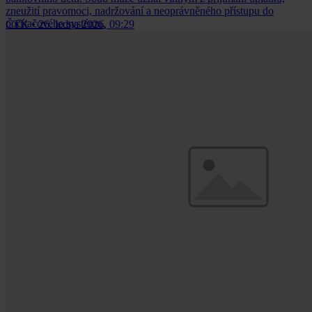
zneužití pravomoci, nadržování a neoprávněného přístupu do
počítačového systému.
ČTK
•
26. ledna 2026, 09:29