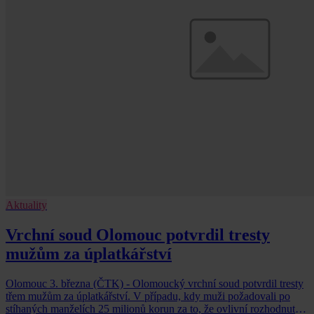
Aktuality
Vrchní soud Olomouc potvrdil tresty
mužům za úplatkářství
Olomouc 3. března (ČTK) - Olomoucký vrchní soud potvrdil tresty
třem mužům za úplatkářství. V případu, kdy muži požadovali po
stíhaných manželích 25 milionů korun za to, že ovlivní rozhodnutí