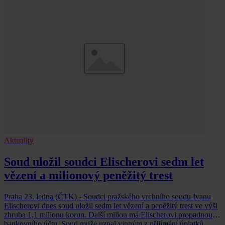
Aktuality
Soud uložil soudci Elischerovi sedm let
vězení a milionový peněžitý trest
Praha 23. ledna (ČTK) - Soudci pražského vrchního soudu Ivanu
Elischerovi dnes soud uložil sedm let vězení a peněžitý trest ve výši
zhruba 1,1 milionu korun. Další milion má Elischerovi propadnout z
bankovního účtu. Soud muže uznal vinným z přijímání úplatků,