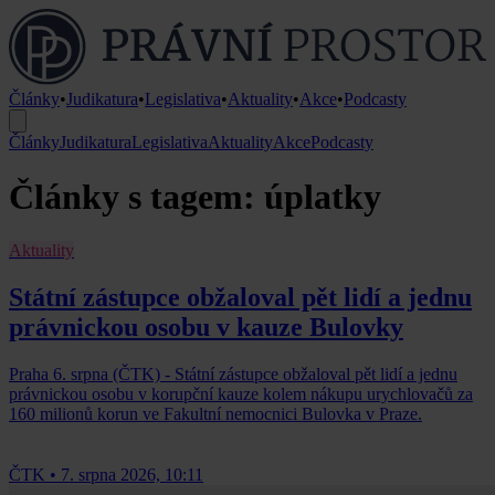
Články
•
Judikatura
•
Legislativa
•
Aktuality
•
Akce
•
Podcasty
Články
Judikatura
Legislativa
Aktuality
Akce
Podcasty
Články s tagem: úplatky
Aktuality
Státní zástupce obžaloval pět lidí a jednu
právnickou osobu v kauze Bulovky
Praha 6. srpna (ČTK) - Státní zástupce obžaloval pět lidí a jednu
právnickou osobu v korupční kauze kolem nákupu urychlovačů za
160 milionů korun ve Fakultní nemocnici Bulovka v Praze.
ČTK
•
7. srpna 2026, 10:11