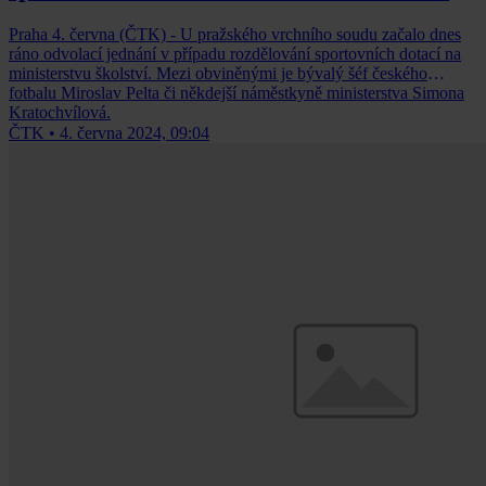
Praha 4. června (ČTK) - U pražského vrchního soudu začalo dnes
ráno odvolací jednání v případu rozdělování sportovních dotací na
ministerstvu školství. Mezi obviněnými je bývalý šéf českého
fotbalu Miroslav Pelta či někdejší náměstkyně ministerstva Simona
Kratochvílová.
ČTK
•
4. června 2024, 09:04