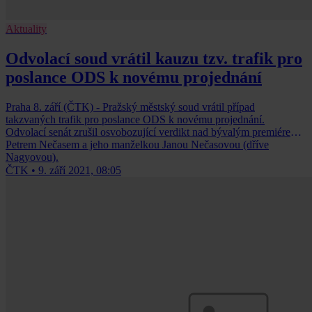
Aktuality
Odvolací soud vrátil kauzu tzv. trafik pro
poslance ODS k novému projednání
Praha 8. září (ČTK) - Pražský městský soud vrátil případ
takzvaných trafik pro poslance ODS k novému projednání.
Odvolací senát zrušil osvobozující verdikt nad bývalým premiérem
Petrem Nečasem a jeho manželkou Janou Nečasovou (dříve
Nagyovou).
ČTK
•
9. září 2021, 08:05