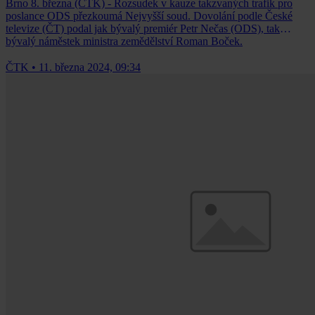
Brno 8. března (ČTK) - Rozsudek v kauze takzvaných trafik pro
poslance ODS přezkoumá Nejvyšší soud. Dovolání podle České
televize (ČT) podal jak bývalý premiér Petr Nečas (ODS), tak
bývalý náměstek ministra zemědělství Roman Boček.
ČTK
•
11. března 2024, 09:34