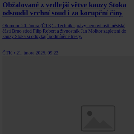
Obžalované z vedlejší větve kauzy Stoka
odsoudil vrchní soud i za korupční činy
Olomouc 20. února (ČTK) - Technik správy nemovitostí městské
části Brno střed Filip Robert a živnostník Jan Molitor zapletení do
kauzy Stoka si odpykají podmíněné tresty.
ČTK
•
21. února 2025, 09:22