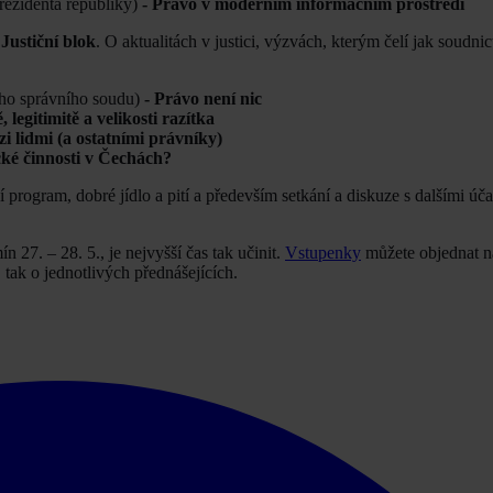
rezidenta republiky)
- Právo v moderním informačním prostředí
e
Justiční blok
. O aktualitách v justici, výzvách, kterým čelí jak soudnict
ho správního soudu)
- Právo není nic
ě, legitimitě a velikosti razítka
zi lidmi (a ostatními právníky)
cké činnosti v Čechách?
 program, dobré jídlo a pití a především setkání a diskuze s dalšími úča
 27. – 28. 5., je nejvyšší čas tak učinit.
Vstupenky
můžete objednat 
tak o jednotlivých přednášejících.