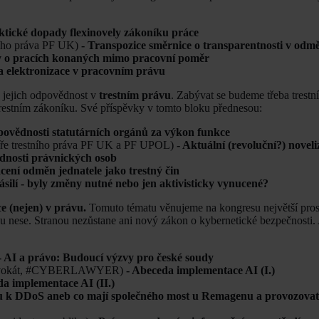
ktické dopady flexinovely zákoníku práce
ního práva PF UK)
- Transpozice směrnice o transparentnosti v odm
 o pracích konaných mimo pracovní poměr
a elektronizace v pracovním právu
a jejich odpovědnost v
trestním právu
. Zabývat se budeme třeba trestn
restním zákoníku. Své příspěvky v tomto bloku přednesou:
povědnosti statutárních orgánů za výkon funkce
dře trestního práva PF UK a PF UPOL)
- Aktuální (revoluční?) noveli
ědnosti právnických osob
cení odměn jednatele jako trestný čin
ásilí - byly změny nutné nebo jen aktivisticky vynucené?
ce (nejen) v právu.
Tomuto tématu věnujeme na kongresu největší prost
ebou nese. Stranou nezůstane ani nový zákon o kybernetické bezpečnosti.
- AI a právo: Budoucí výzvy pro české soudy
vokát, #CYBERLAWYER)
- Abeceda implementace AI (I.)
da implementace AI (II.)
 k DDoS aneb co mají společného most u Remagenu a provozovate