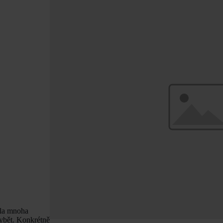
šla mnoha
ybět. Konkrétně