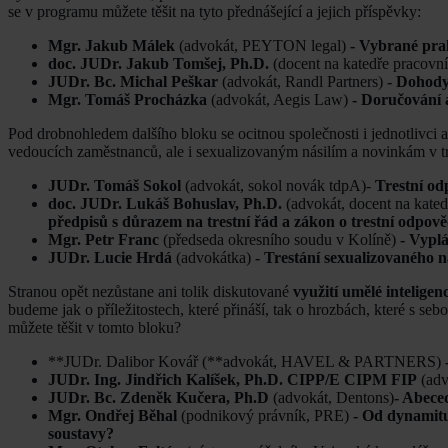
se v programu můžete těšit na tyto přednášející a jejich příspěvky:
Mgr. Jakub Málek
(advokát, PEYTON legal)
- Vybrané pra
doc. JUDr. Jakub Tomšej, Ph.D.
(docent na katedře pracov
JUDr. Bc. Michal Peškar
(advokát, Randl Partners)
- Dohody
Mgr. Tomáš Procházka
(advokát, Aegis Law)
- Doručování 
Pod drobnohledem dalšího bloku se ocitnou společnosti i jednotlivci 
vedoucích zaměstnanců, ale i sexualizovaným násilím a novinkám v t
JUDr. Tomáš Sokol
(advokát, sokol novák tdpA)-
Trestní od
doc. JUDr. Lukáš Bohuslav, Ph.D.
(advokát, docent na kate
předpisů s důrazem na trestní řád a zákon o trestní odpov
Mgr. Petr Franc
(předseda okresního soudu v Kolíně)
- Vyplá
JUDr. Lucie Hrdá
(advokátka)
- Trestání sexualizovaného n
Stranou opět nezůstane ani tolik diskutované
využití umělé inteligen
budeme jak o příležitostech, které přináší, tak o hrozbách, které s s
můžete těšit v tomto bloku?
**JUDr. Dalibor Kovář (**advokát, HAVEL & PARTNERS)
JUDr. Ing. Jindřich Kalíšek, Ph.D. CIPP/E CIPM FIP
(ad
JUDr. Bc. Zdeněk Kučera, Ph.D
(advokát, Dentons)
- Abece
Mgr. Ondřej Běhal
(podnikový právník, PRE)
- Od dynamitu
soustavy?