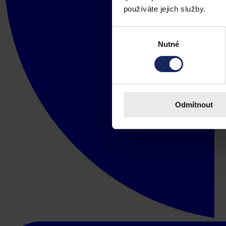
používáte jejich služby.
Výběr
Nutné
souhlasu
Odmítnout