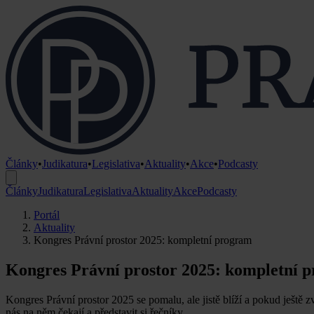
Články
•
Judikatura
•
Legislativa
•
Aktuality
•
Akce
•
Podcasty
Články
Judikatura
Legislativa
Aktuality
Akce
Podcasty
Portál
Aktuality
Kongres Právní prostor 2025: kompletní program
Kongres Právní prostor 2025: kompletní 
Kongres Právní prostor 2025 se pomalu, ale jistě blíží a pokud ještě z
nás na něm čekají a představit si řečníky.