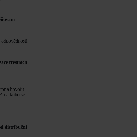
ěňování
í odpovědností
zace trestních
or a hovořit
 A na koho se
l distribuční