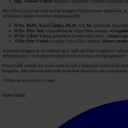
Mgr. Otakar Foltýn
(zástupce náčelníka Vojenské kanceláře p
Bez čeho si snad ani není možné kongres Právní prostor představit, j
společnost, budou hovořit ti nejpovolanější:
J
UDr. PhDr. Karel Šimka, Ph.D., LL.M.
(předseda Nejvyšší
JUDr. Petr Šuk
(místopředseda Nejvyššího soudu)
- O legalit
JUDr. Libor Vávra
(prezident Soudcovské unie)
- Soudci me
JUDr. Petr Vojtek
(soudce Nejvyššího soudu)
- Konec znale
A protože kongres je dvoudenní akcí, opět nás čeká i zajímavý večerní
přednášejícími v krásném prostředí hotelu Jezerka u Sečské přehrady.
Pokud ještě nemáte pro svou cestu na Seč v kalendáři rezervován termín
kongresu, kde zároveň naleznete podrobné informace jak o programu, 
Těšíme se na setkání s Vámi!
Sdílet článek