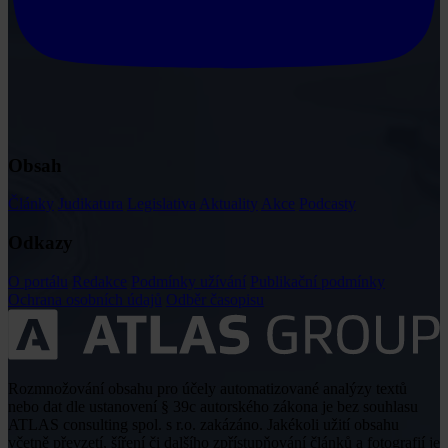
Obsah
Články
Judikatura
Legislativa
Aktuality
Akce
Podcasty
Odkazy
O portálu
Redakce
Podmínky užívání
Publikační podmínky
Ochrana osobních údajů
Odběr časopisu
Rozmnožování obsahu pro účely automatizované analýzy textů
nebo dat dle ustanovení § 39c autorského zákona je bez souhlasu
ATLAS consulting spol. s r.o. zakázáno. Jakékoli užití obsahu
včetně převzetí, šíření či dalšího zpřístupňování článků a fotografií je