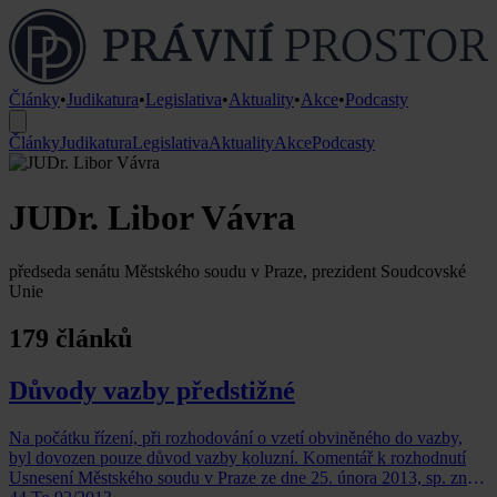
Články
•
Judikatura
•
Legislativa
•
Aktuality
•
Akce
•
Podcasty
Články
Judikatura
Legislativa
Aktuality
Akce
Podcasty
JUDr. Libor Vávra
předseda senátu Městského soudu v Praze, prezident Soudcovské
Unie
179 článků
Důvody vazby předstižné
Na počátku řízení, při rozhodování o vzetí obviněného do vazby,
byl dovozen pouze důvod vazby koluzní. Komentář k rozhodnutí
Usnesení Městského soudu v Praze ze dne 25. února 2013, sp. zn.