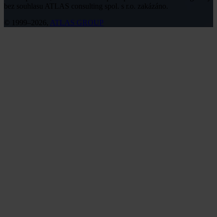
bez souhlasu ATLAS consulting spol. s r.o. zakázáno.
© 1999–2026,
ATLAS GROUP