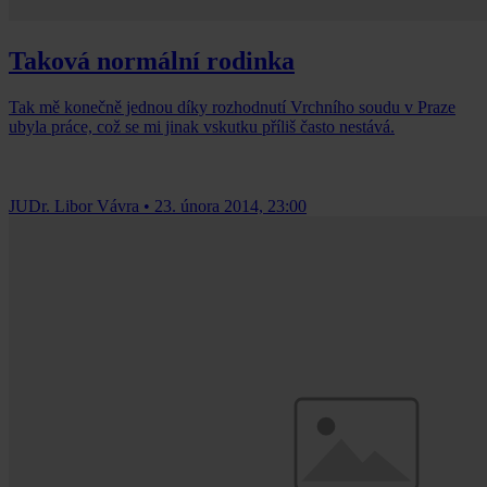
Taková normální rodinka
Tak mě konečně jednou díky rozhodnutí Vrchního soudu v Praze
ubyla práce, což se mi jinak vskutku příliš často nestává.
JUDr. Libor Vávra
•
23. února 2014, 23:00