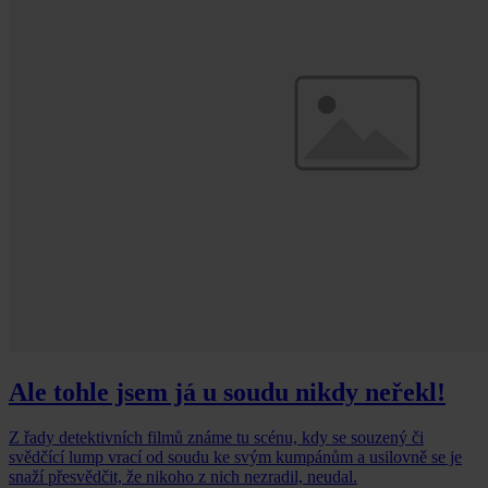
Ale tohle jsem já u soudu nikdy neřekl!
Z řady detektivních filmů známe tu scénu, kdy se souzený či
svědčící lump vrací od soudu ke svým kumpánům a usilovně se je
snaží přesvědčit, že nikoho z nich nezradil, neudal.