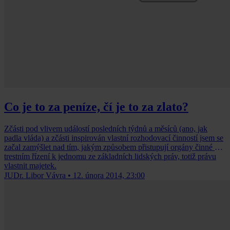
Co je to za peníze, čí je to za zlato?
Zčásti pod vlivem událostí posledních týdnů a měsíců (ano, jak
padla vláda) a zčásti inspirován vlastní rozhodovací činností jsem se
začal zamýšlet nad tím, jakým způsobem přistupují orgány činné v
trestním řízení k jednomu ze základních lidských práv, totiž právu
vlastnit majetek.
JUDr. Libor Vávra
•
12. února 2014, 23:00