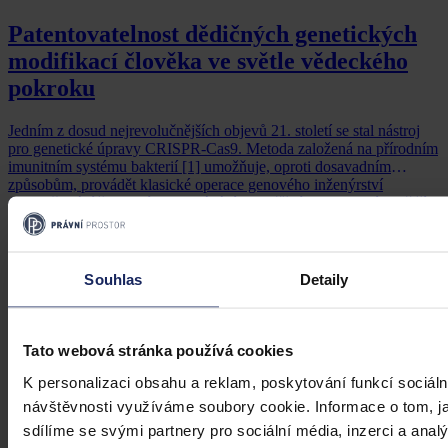
Patentovatelnost dědičných genetických
modifikací člověka ve světle vědeckého
pokroku
Jedním z dosud nejrevolučnějších objevů 21. století se stal nástroj
pro genetické úpravy CRISPR-Cas9. Metoda založená na přírodním
imunitním systému bakterií [1] umožňuje, oproti dosavadním
způsobům, provádět klasické operace genového inženýrství
(odstraňování škodlivých a vkládání prospěšných sekvencí) s větší
mírou přesnosti a spolehlivosti, navíc s výrazně nižší finanční a
Mgr. Vítek Švejda
•
10. září 2020, 04:38
časovou náročností.
Souhlas
Detaily
Tato webová stránka používá cookies
K personalizaci obsahu a reklam, poskytování funkcí sociáln
návštěvnosti využíváme soubory cookie. Informace o tom, j
sdílíme se svými partnery pro sociální média, inzerci a analý