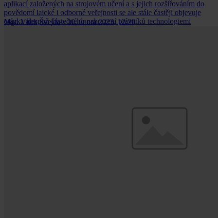
aplikací založených na strojovém učení a s jejich rozšiřováním do
povědomí laické i odborné veřejnosti se ale stále častěji objevuje
otázka alespoň částečného nahrazení právníků technologiemi
Mgr. Vítek Švejda
•
10. února 2023, 12:20
založenými na umělé inteligenci.