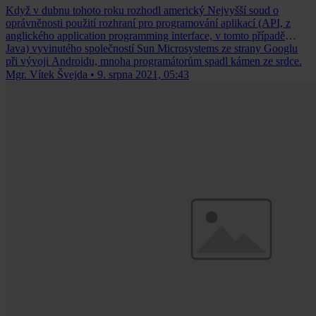
Když v dubnu tohoto roku rozhodl americký Nejvyšší soud o
oprávněnosti použití rozhraní pro programování aplikací (API, z
anglického application programming interface, v tomto případě
Java) vyvinutého společností Sun Microsystems ze strany Googlu
při vývoji Androidu, mnoha programátorům spadl kámen ze srdce.
Mgr. Vítek Švejda
•
9. srpna 2021, 05:43