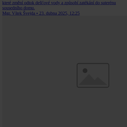
které změní odtok dešťové vody a způsobí zatékání do suterénu
sousedního domu.
Mgr. Vítek Švejda
•
23. dubna 2025, 12:25