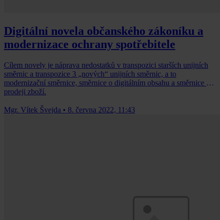
Digitální novela občanského zákoníku a
modernizace ochrany spotřebitele
Cílem novely je náprava nedostatků v transpozici starších unijních
směrnic a transpozice 3 „nových“ unijních směrnic, a to
modernizační směrnice, směrnice o digitálním obsahu a směrnice o
prodeji zboží.
Mgr. Vítek Švejda
•
8. června 2022, 11:43