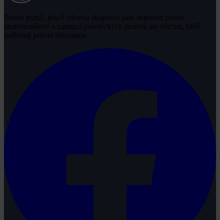
Právní portál, jehož cílovou skupinou jsou nejenom právní
profesionálové a zástupci právnických profesí, ale všichni, kteří
potřebují právní informace.