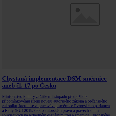
Chystaná implementace DSM směrnice
aneb čl. 17 po Česku
Ministerstvo kultury začátkem listopadu předložilo k
připomínkovému řízení novelu autorského zákona a občanského
zákoníku, kterou se zapracovávají směrnice Evropského parlamenty
a Rady (EU) 2019/790, o autorském právu a právech s ním
souvisejících na jednotném digitálním trhu a směrnice Evropského