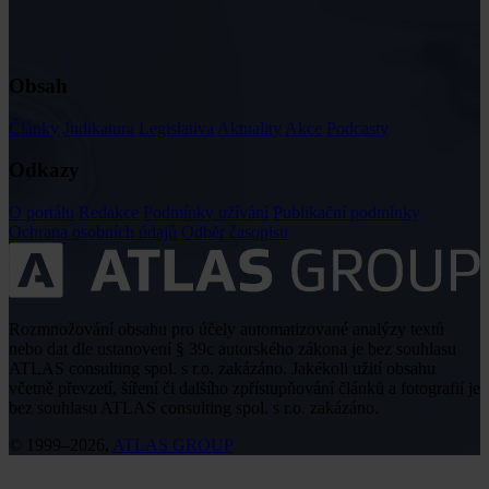
Obsah
Články
Judikatura
Legislativa
Aktuality
Akce
Podcasty
Odkazy
O portálu
Redakce
Podmínky užívání
Publikační podmínky
Ochrana osobních údajů
Odběr časopisu
Rozmnožování obsahu pro účely automatizované analýzy textů
nebo dat dle ustanovení § 39c autorského zákona je bez souhlasu
ATLAS consulting spol. s r.o. zakázáno. Jakékoli užití obsahu
včetně převzetí, šíření či dalšího zpřístupňování článků a fotografií je
bez souhlasu ATLAS consulting spol. s r.o. zakázáno.
© 1999–2026,
ATLAS GROUP