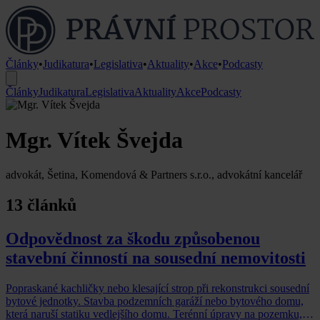
Články
•
Judikatura
•
Legislativa
•
Aktuality
•
Akce
•
Podcasty
Články
Judikatura
Legislativa
Aktuality
Akce
Podcasty
Mgr. Vítek Švejda
advokát, Šetina, Komendová & Partners s.r.o., advokátní kancelář
13 článků
Odpovědnost za škodu způsobenou
stavební činností na sousední nemovitosti
Popraskané kachličky nebo klesající strop při rekonstrukci sousední
bytové jednotky. Stavba podzemních garáží nebo bytového domu,
která naruší statiku vedlejšího domu. Terénní úpravy na pozemku,