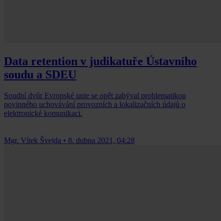
Data retention v judikatuře Ústavního
soudu a SDEU
Soudní dvůr Evropské unie se opět zabýval problematikou
povinného uchovávání provozních a lokalizačních údajů o
elektronické komunikaci.
Mgr. Vítek Švejda
•
8. dubna 2021, 04:28