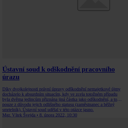
Ústavní soud k odškodnění pracovního
úrazu
Díky dvojkolejnosti právní úpravy odškodnění nemajetkové újmy
docházelo k absurdním situacím, kdy ve zcela totožném případu
byla dvěma jedincům přiznána jiná částka jako odškodnění, a to
pouze z důvodu jejich odlišného statusu (zaměstnanec a běžný
smrtelník). Ústavní soud udělal v této otázce jasno.
Mgr. Vítek Švejda
•
8. února 2022, 10:30