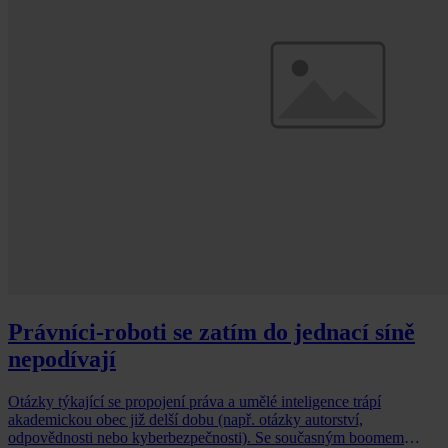
Právníci-roboti se zatím do jednací síně
nepodívají
Otázky týkající se propojení práva a umělé inteligence trápí
akademickou obec již delší dobu (např. otázky autorství,
odpovědnosti nebo kyberbezpečnosti). Se současným boomem