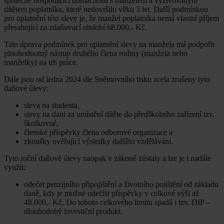
společně hospodařící domácnosti s manželem a vyživovaným
dítětem poplatníka, které nedovršilo věku 3 let. Další podmínkou
pro uplatnění této slevy je, že manžel poplatníka nemá vlastní příjem
přesahující za zdaňovací období 68.000,- Kč.
Tato úprava podmínek pro uplatnění slevy na manžela má podpořit
plnohodnotný nástup druhého člena rodiny (manžela nebo
manželky) na trh práce.
Dále jsou od ledna 2024 dle Sněmovního tisku zcela zrušeny tyto
daňové úlevy:
sleva na studenta,
slevy na dani za umístění dítěte do předškolního zařízení tzv.
školkovné,
členské příspěvky člena odborové organizace a
zkoušky ověřující výsledky dalšího vzdělávání.
Tyto roční daňové úlevy naopak v zákoně zůstaly a lze je i nadále
využít:
odečet penzijního připojištění a životního pojištění od základu
daně, kdy je možné odečíst příspěvky v celkové výši až
48.000,- Kč. Do tohoto celkového limitu spadá i tzv. DIP –
dlouhodobý investiční produkt.