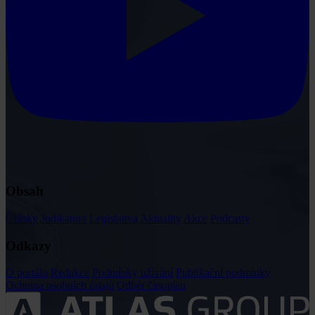
Obsah
Články
Judikatura
Legislativa
Aktuality
Akce
Podcasty
Odkazy
O portálu
Redakce
Podmínky užívání
Publikační podmínky
Ochrana osobních údajů
Odběr časopisu