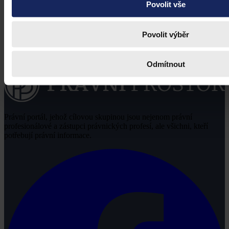
Povolit vše
Povolit výběr
Odmítnout
Právní portál, jehož cílovou skupinou jsou nejenom právní
profesionálové a zástupci právnických profesí, ale všichni, kteří
potřebují právní informace.