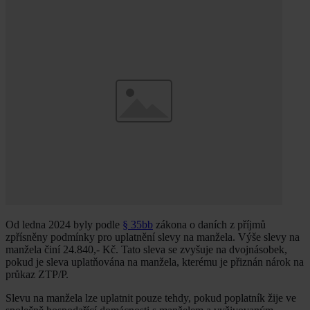
Od ledna 2024 byly podle
§ 35bb
zákona o daních z příjmů
zpřísněny podmínky pro uplatnění slevy na manžela. Výše slevy na
manžela činí 24.840,- Kč. Tato sleva se zvyšuje na dvojnásobek,
pokud je sleva uplatňována na manžela, kterému je přiznán nárok na
průkaz ZTP/P.
Slevu na manžela lze uplatnit pouze tehdy, pokud poplatník žije ve