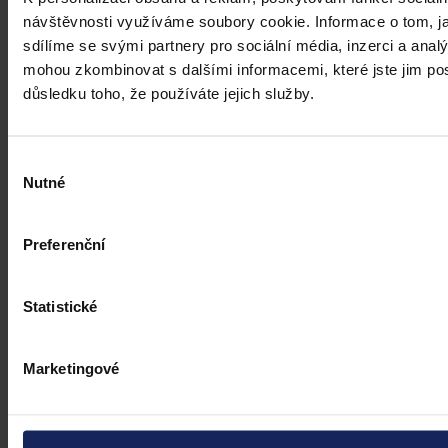
urážlivých označeních?
návštěvnosti využíváme soubory cookie. Informace o tom, j
sdílíme se svými partnery pro sociální média, inzerci a analý
Tento článek shrnuje nedávný rozsudek Evropského soudu pro
mohou zkombinovat s dalšími informacemi, které jste jim posk
lidská práva (ESLP) v kauze Mortensen proti Dánsku, který může
sehrát roli v dalším řešení obdobných případů na ochranu osobnosti,
důsledku toho, že používáte jejich služby.
zejména pokud se jedná o působení na sociálních sítích,
předchozího jednání poškozeného a reálných základů pro hodnotící
úsudek.
Kolektiv autorů
•
3. srpna 2026, 07:37
Výběr
Nutné
souhlasu
Preferenční
Statistické
Marketingové