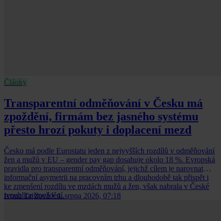
Články
Transparentní odměňování v Česku má
zpoždění, firmám bez jasného systému
přesto hrozí pokuty i doplacení mezd
Česko má podle Eurostatu jeden z nejvyšších rozdílů v odměňování
žen a mužů v EU – gender pay gap dosahuje okolo 18 %. Evropská
pravidla pro transparentní odměňování, jejichž cílem je narovnat
informační asymetrii na pracovním trhu a dlouhodobě tak přispět i
ke zmenšení rozdílu ve mzdách mužů a žen, však nabrala v České
republice zpoždění.
Ivona Tajšlová
•
4. srpna 2026, 07:18