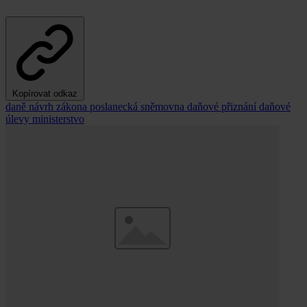
Kopírovat odkaz
daně
návrh zákona
poslanecká sněmovna
daňové přiznání
daňové
úlevy
ministerstvo