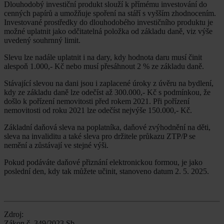
Dlouhodobý investiční produkt slouží k přímému investování do
cenných papírů a umožňuje spoření na stáří s vyšším zhodnocením.
Investované prostředky do dlouhodobého investičního produktu je
možné uplatnit jako odčitatelná položka od základu daně, viz výše
uvedený souhrnný limit.
Slevu lze nadále uplatnit i na dary, kdy hodnota daru musí činit
alespoň 1.000,- Kč nebo musí přesáhnout 2 % ze základu daně.
Stávající slevou na dani jsou i zaplacené úroky z úvěru na bydlení,
kdy ze základu daně lze odečíst až 300.000,- Kč s podmínkou, že
došlo k pořízení nemovitosti před rokem 2021. Při pořízení
nemovitosti od roku 2021 lze odečíst nejvýše 150.000,- Kč.
Základní daňová sleva na poplatníka, daňové zvýhodnění na děti,
sleva na invaliditu a také sleva pro držitele průkazu ZTP/P se
nemění a zůstávají ve stejné výši.
Pokud podáváte daňové přiznání elektronickou formou, je jako
poslední den, kdy tak můžete učinit, stanoveno datum 2. 5. 2025.
Zdroj:
Zákon č. 349/2023 Sb.,