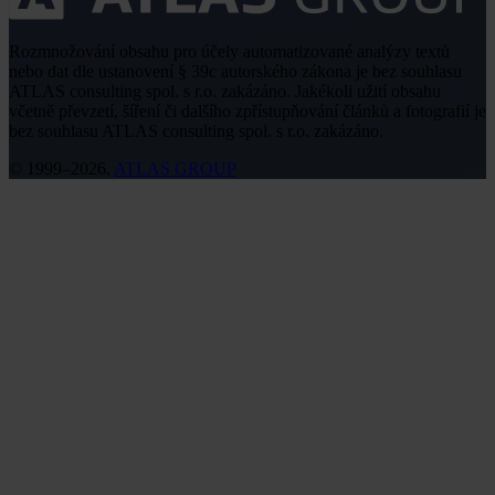
Rozmnožování obsahu pro účely automatizované analýzy textů
nebo dat dle ustanovení § 39c autorského zákona je bez souhlasu
ATLAS consulting spol. s r.o. zakázáno. Jakékoli užití obsahu
včetně převzetí, šíření či dalšího zpřístupňování článků a fotografií je
bez souhlasu ATLAS consulting spol. s r.o. zakázáno.
© 1999–2026,
ATLAS GROUP