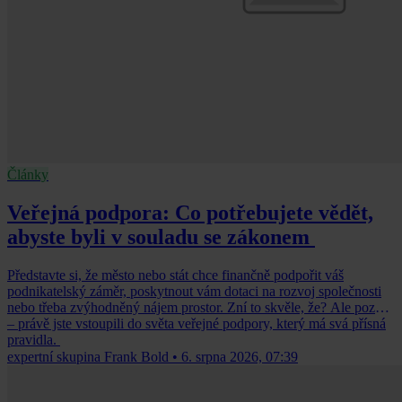
Články
Veřejná podpora: Co potřebujete vědět,
abyste byli v souladu se zákonem
Představte si, že město nebo stát chce finančně podpořit váš
podnikatelský záměr, poskytnout vám dotaci na rozvoj společnosti
nebo třeba zvýhodněný nájem prostor. Zní to skvěle, že? Ale pozor
– právě jste vstoupili do světa veřejné podpory, který má svá přísná
pravidla.
expertní skupina Frank Bold
•
6. srpna 2026, 07:39