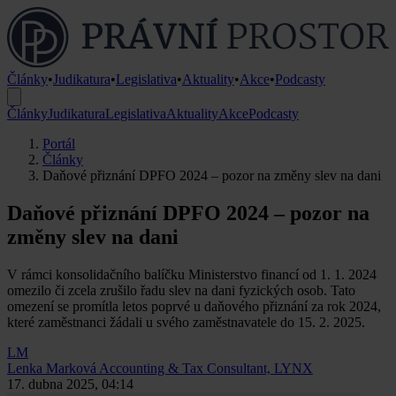
Články
•
Judikatura
•
Legislativa
•
Aktuality
•
Akce
•
Podcasty
Články
Judikatura
Legislativa
Aktuality
Akce
Podcasty
Portál
Články
Daňové přiznání DPFO 2024 – pozor na změny slev na dani
Daňové přiznání DPFO 2024 – pozor na
změny slev na dani
V rámci konsolidačního balíčku Ministerstvo financí od 1. 1. 2024
omezilo či zcela zrušilo řadu slev na dani fyzických osob. Tato
omezení se promítla letos poprvé u daňového přiznání za rok 2024,
které zaměstnanci žádali u svého zaměstnavatele do 15. 2. 2025.
LM
Lenka Marková
Accounting & Tax Consultant, LYNX
17. dubna 2025, 04:14