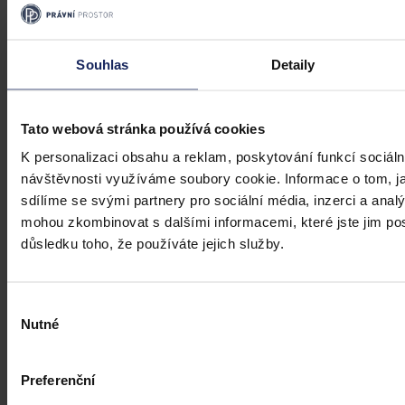
Články
Transparentní odměňování v Česku má
Souhlas
Detaily
zpoždění, firmám bez jasného systému
přesto hrozí pokuty i doplacení mezd
Tato webová stránka používá cookies
Česko má podle Eurostatu jeden z nejvyšších rozdílů v odměňování
K personalizaci obsahu a reklam, poskytování funkcí sociáln
žen a mužů v EU – gender pay gap dosahuje okolo 18 %. Evropská
návštěvnosti využíváme soubory cookie. Informace o tom, j
pravidla pro transparentní odměňování, jejichž cílem je narovnat
sdílíme se svými partnery pro sociální média, inzerci a analý
informační asymetrii na pracovním trhu a dlouhodobě tak přispět i
ke zmenšení rozdílu ve mzdách mužů a žen, však nabrala v České
mohou zkombinovat s dalšími informacemi, které jste jim posk
republice zpoždění.
Ivona Tajšlová
•
4. srpna 2026, 07:18
důsledku toho, že používáte jejich služby.
Výběr
Nutné
souhlasu
Preferenční