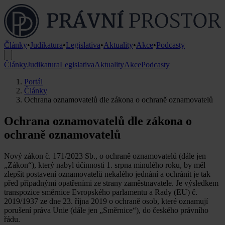
Články
•
Judikatura
•
Legislativa
•
Aktuality
•
Akce
•
Podcasty
Články
Judikatura
Legislativa
Aktuality
Akce
Podcasty
Portál
Články
Ochrana oznamovatelů dle zákona o ochraně oznamovatelů
Ochrana oznamovatelů dle zákona o
ochraně oznamovatelů
Nový zákon č. 171/2023 Sb., o ochraně oznamovatelů (dále jen
„Zákon“), který nabyl účinnosti 1. srpna minulého roku, by měl
zlepšit postavení oznamovatelů nekalého jednání a ochránit je tak
před případnými opatřeními ze strany zaměstnavatele. Je výsledkem
transpozice směrnice Evropského parlamentu a Rady (EU) č.
2019/1937 ze dne 23. října 2019 o ochraně osob, které oznamují
porušení práva Unie (dále jen „Směrnice“), do českého právního
řádu.