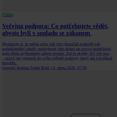
Články
Veřejná podpora: Co potřebujete vědět,
abyste byli v souladu se zákonem
Představte si, že město nebo stát chce finančně podpořit váš
podnikatelský záměr, poskytnout vám dotaci na rozvoj společnosti
nebo třeba zvýhodněný nájem prostor. Zní to skvěle, že? Ale pozor
– právě jste vstoupili do světa veřejné podpory, který má svá přísná
pravidla.
expertní skupina Frank Bold
•
6. srpna 2026, 07:39