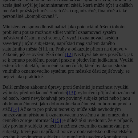
zcela jistě zvýší její administrativní zátěž, která může být i u dalších
menších pražských městských částí organizačně, finančně a také
personálně „komplikovaná“.
Ministerstvo spravedlnosti nabízí jako potenciální řešení tohoto
problému pouze možnost sdílet vnitřní oznamovací systém
městskými částmi mezi sebou, či využít oznamovací systém
zavedený jiným subjektem, například magistrátem daného
statutárního města či hl. m. Prahy a odkazuje přitom na úpravu v
Zákoně, jež se ovšem týká obcí.
[12]
Nezbývá tak než posečkat, jak
se k tomuto problému postaví praxe a především judikatura. Využití
externích subjektů, tím méně komerčních, které by danou službu
vnitřního oznamovacího systému pro městské části zajišťovaly, se
nejeví jako praktické.
Další změnou zákonné úpravy proti Směrnici je možnost (využití
výjimky předpokládané Směrnicí
[13]
) vyloučení přijímání oznámení
od osob, které nevykonávají pro povinný subjekt práci nebo jinou
obdobnou činnost, jako dobrovolnickou činnost, odbornou praxi a
stáž.
[14]
Ač se to pro právní teoretiky může zdát nevhodným
omezováním přístupu k oznamovacímu systému a tím omezením
cenného zdroje informací,
[15]
je důležité si uvědomit, že v případě,
kdy povinný subjekt ponechá možnost externího oznamování pro
subjekty, které jsou například pouze v dodavatelsko-odběratelském
vztahu k povinnému subjektu, je nutné mít uvedeny kontakty na