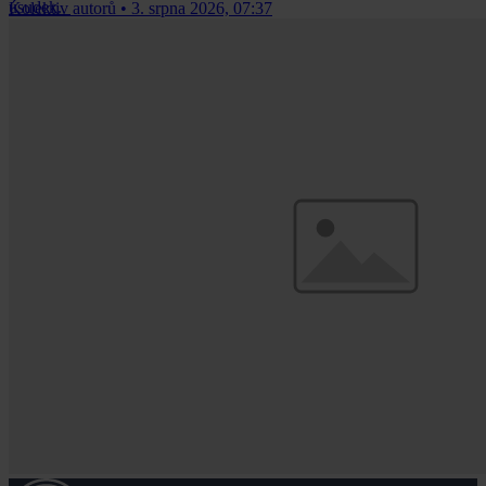
úsudek.
Kolektiv autorů
•
3. srpna 2026, 07:37