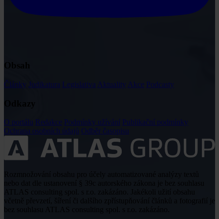
Obsah
Články
Judikatura
Legislativa
Aktuality
Akce
Podcasty
Odkazy
O portálu
Redakce
Podmínky užívání
Publikační podmínky
Ochrana osobních údajů
Odběr časopisu
Rozmnožování obsahu pro účely automatizované analýzy textů
nebo dat dle ustanovení § 39c autorského zákona je bez souhlasu
ATLAS consulting spol. s r.o. zakázáno. Jakékoli užití obsahu
včetně převzetí, šíření či dalšího zpřístupňování článků a fotografií je
bez souhlasu ATLAS consulting spol. s r.o. zakázáno.