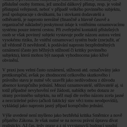
příslušné osoby formou, jež umožní dálkový přístup, resp. je volně
přístupná veřejnosti, neboť v případě velkého povinného subjektu,
jenž spolupracuje s desítkami, ba i stovkami dodavatelů a
odběratelů, je naprosto nereálné (finančně a hlavně časově a
organizačně nákladné) poskytnout údaje k vnitřnímu oznamovacímu
systému pouze interní cestou. Při zveřejnění kontaktů příslušných
osob se však povinný subjekt vystavuje podle názoru autora velmi
vysokému riziku, že vnitřní oznamovací systém bude (zne)užit, ať
už vědomě či nevědomě, k podávání naprosto bezpředmětných
oznámení (často jen běžných stížností či kritiky povinného
subjektu), která mohou být naopak vyhodnocena jako křivé
obvinění.
V praxi jsou velmi často oznámení, stížnosti atd. označovány jako
protikorupční, avšak po zhodnocení celkového skutkového i
právního stavu je nutné věc uzavřít jako nedůvodnou z důvodu
absence korupčního jednání. Mnozí oznamovatelé, stěžovatelé aj. si
totiž případné nevyhovění své žádosti, nabídky nebo dotazu ze
strany povinného subjektu, na něž mají dle svého názoru zcela jasné
a nezcizitelné právo (ačkoli faktický stav věci tomu neodpovídá),
vykládají jako naprosto jasný případ korupčního jednání.
Výše uvedené není myšleno jako bezbřehá kritika Směrnice a nově
přijatého Zákona. Je však nutné se na novou právní úpravu dívat
realisticky. Až čas, tedy praxe a z ní vyvstanuvší budoucí soudní