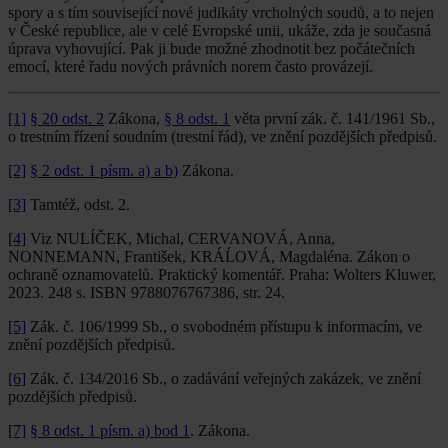
spory a s tím související nové judikáty vrcholných soudů, a to nejen
v České republice, ale v celé Evropské unii, ukáže, zda je současná
úprava vyhovující. Pak ji bude možné zhodnotit bez počátečních
emocí, které řadu nových právních norem často provázejí.
[1]
§ 20 odst. 2
Zákona,
§ 8 odst. 1
věta první zák. č. 141/1961 Sb.,
o trestním řízení soudním (trestní řád), ve znění pozdějších předpisů.
[2]
§ 2 odst. 1 písm. a) a b)
Zákona.
[3]
Tamtéž, odst. 2.
[4]
Viz NULÍČEK, Michal, CERVANOVÁ, Anna,
NONNEMANN, František, KRÁĹOVÁ, Magdaléna. Zákon o
ochraně oznamovatelů. Praktický komentář. Praha: Wolters Kluwer,
2023. 248 s. ISBN 9788076767386, str. 24.
[5]
Zák. č. 106/1999 Sb., o svobodném přístupu k informacím, ve
znění pozdějších předpisů.
[6]
Zák. č. 134/2016 Sb., o zadávání veřejných zakázek, ve znění
pozdějších předpisů.
[7]
§ 8 odst. 1 písm. a) bod 1
. Zákona.