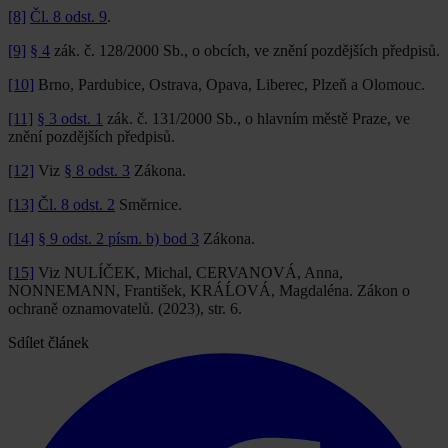
[8]
Čl. 8 odst. 9
.
[9]
§ 4
zák. č. 128/2000 Sb., o obcích, ve znění pozdějších předpisů.
[10]
Brno, Pardubice, Ostrava, Opava, Liberec, Plzeň a Olomouc.
[11]
§ 3 odst. 1
zák. č. 131/2000 Sb., o hlavním městě Praze, ve
znění pozdějších předpisů.
[12]
Viz
§ 8 odst. 3
Zákona.
[13]
Čl. 8 odst. 2
Směrnice.
[14]
§ 9 odst. 2 písm. b) bod 3
Zákona.
[15]
Viz NULÍČEK, Michal, CERVANOVÁ, Anna,
NONNEMANN, František, KRÁĹOVÁ, Magdaléna. Zákon o
ochraně oznamovatelů. (2023), str. 6.
Sdílet článek