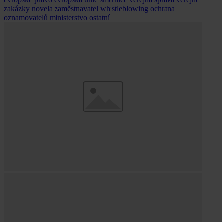
zakázky
novela
zaměstnavatel
whistleblowing
ochrana
oznamovatelů
ministerstvo
ostatní