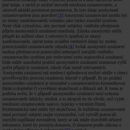
jiné údaje, z nichž je možné dovodit totožnost oznamovatele, a
zároveň ukládá povinnost presumovat, že tyto údaje poskytnuté
oznamovatelem jsou pravdivé.
[3]
Anonymní oznamování mohlo být
ze strany zaměstnavatelů vnímáno jako riziko zneužití systému.
Není však vyloučeno, aby povinné subjekty vnitřním předpisem
příjem anonymních oznámení umožnily. Záruka anonymity může
přispět ke snížení obav z odvetných opatření ze strany
zaměstnavatele, oproti tomu uvádění osobních údajů by mohlo
potencionální oznamovatele odradit.
[4]
Avšak anonymní oznámení
mohou představovat potenciální nebezpečí zneužití vnitřního
oznamovacího systému pro irelevantní nebo nepravdivá oznámení.
Dále může umožnění podání anonymních oznámení znamenat vyšší
počet přijatých oznámení, nikoli však nutně relevantních.
Anonymita oznámení má tendenci způsobovat možné obtíže v rámci
prověřovacího procesu oznámení, hlavně v případě, že po podání
anonymního oznámení je nesnadné s oznamovatelem komunikovat,
žádat o doplnění či vysvětlení skutečností a důkazů atd. K tomu je
potřeba uvést, že v případě anonymního oznámení není ochrana
oznamovatele fakticky možná, a to alespoň ne do chvíle, než vyjde
totožnost oznamovatele najevo, typicky v trestním řízení.
Problematická také může být skutečnost, že každému oznamovateli
musí povinný subjekt zaslat vyrozumění, což vytváří potenciál
zneužití například novinářem, který se tak může dozvědět některé
informace, které by prostým dotazem, či dotazem podle zákona o