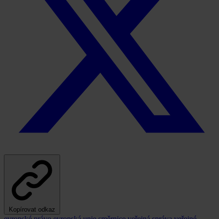
Kopírovat odkaz
evropské právo
evropská unie
směrnice
veřejná správa
veřejné