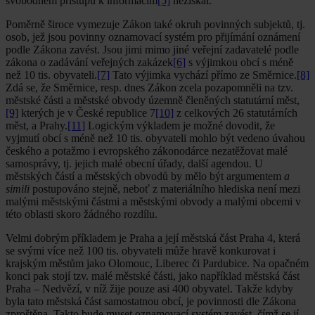
svobodném přístupu k informacím
[5]
nezískal.
Poměrně široce vymezuje Zákon také okruh povinných subjektů, tj.
osob, jež jsou povinny oznamovací systém pro přijímání oznámení
podle Zákona zavést. Jsou jimi mimo jiné veřejní zadavatelé podle
zákona o zadávání veřejných zakázek
[6]
s výjimkou obcí s méně
než 10 tis. obyvateli.
[7]
Tato výjimka vychází přímo ze Směrnice.
[8]
Zdá se, že Směrnice, resp. dnes Zákon zcela pozapomněli na tzv.
městské části a městské obvody územně členěných statutární měst,
[9]
kterých je v České republice 7
[10]
z celkových 26 statutárních
měst, a Prahy.
[11]
Logickým výkladem je možné dovodit, že
vyjmutí obcí s méně než 10 tis. obyvateli mohlo být vedeno úvahou
českého a potažmo i evropského zákonodárce nezatěžovat malé
samosprávy, tj. jejich malé obecní úřady, další agendou. U
městských částí a městských obvodů by mělo být argumentem
a
simili
postupováno stejně, neboť z materiálního hlediska není mezi
malými městskými částmi a městskými obvody a malými obcemi v
této oblasti skoro žádného rozdílu.
Velmi dobrým příkladem je Praha a její městská část Praha 4, která
se svými více než 100 tis. obyvateli může hravě konkurovat i
krajským městům jako Olomouc, Liberec či Pardubice. Na opačném
konci pak stojí tzv. malé městské části, jako například městská část
Praha – Nedvězí, v níž žije pouze asi 400 obyvatel. Takže kdyby
byla tato městská část samostatnou obcí, je povinnosti dle Zákona
zproštěna. Takto bude muset oznamovací systém zavést, čímž se jí