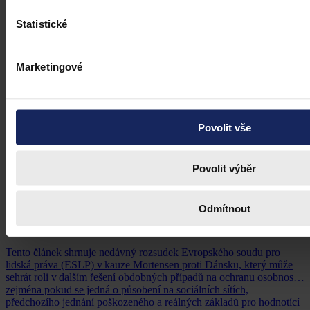
Statistické
Marketingové
Povolit vše
Povolit výběr
Články
Kdy je možné sáhnout po jinak
Odmítnout
urážlivých označeních?
Tento článek shrnuje nedávný rozsudek Evropského soudu pro
lidská práva (ESLP) v kauze Mortensen proti Dánsku, který může
sehrát roli v dalším řešení obdobných případů na ochranu osobnosti,
zejména pokud se jedná o působení na sociálních sítích,
předchozího jednání poškozeného a reálných základů pro hodnotící