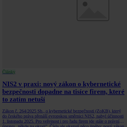
Články
NIS2 v praxi: nový zákon o kybernetické
bezpečnosti dopadne na tisíce firem, které
to zatím netuší
Zákon č. 264/2025 Sb., o kybernetické bezpečnosti (ZoKB), který
do českého práva přenáší evropskou směrnici NIS2, nabyl účinnosti
1. listopadu 2025. Pro veřejnost i pro řadu firem jde stále o právní
úpravu „někde na okraji”. Čísla ale ukazují něco jiného: nový zákon