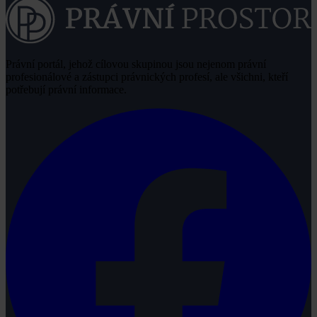
Právní portál, jehož cílovou skupinou jsou nejenom právní
profesionálové a zástupci právnických profesí, ale všichni, kteří
potřebují právní informace.