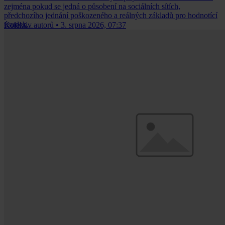
zejména pokud se jedná o působení na sociálních sítích,
předchozího jednání poškozeného a reálných základů pro hodnotící
úsudek.
Kolektiv autorů
•
3. srpna 2026, 07:37