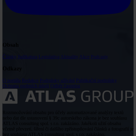
Obsah
Články
Judikatura
Legislativa
Aktuality
Akce
Podcasty
Odkazy
O portálu
Redakce
Podmínky užívání
Publikační podmínky
Ochrana osobních údajů
Odběr časopisu
Rozmnožování obsahu pro účely automatizované analýzy textů
nebo dat dle ustanovení § 39c autorského zákona je bez souhlasu
ATLAS consulting spol. s r.o. zakázáno. Jakékoli užití obsahu
včetně převzetí, šíření či dalšího zpřístupňování článků a fotografií je
bez souhlasu ATLAS consulting spol. s r.o. zakázáno.