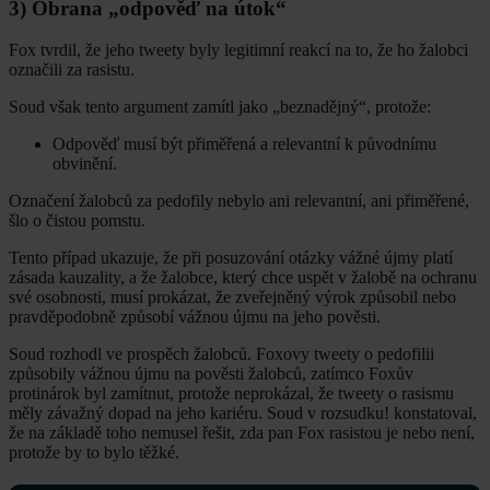
3) Obrana „odpověď na útok“
Fox tvrdil, že jeho tweety byly legitimní reakcí na to, že ho žalobci
označili za rasistu.
Soud však tento argument zamítl jako „beznadějný“, protože:
Odpověď musí být přiměřená a relevantní k původnímu
obvinění.
Označení žalobců za pedofily nebylo ani relevantní, ani přiměřené,
šlo o čistou pomstu.
Tento případ ukazuje, že při posuzování otázky vážné újmy platí
zásada kauzality, a že žalobce, který chce uspět v žalobě na ochranu
své osobnosti, musí prokázat, že zveřejněný výrok způsobil nebo
pravděpodobně způsobí vážnou újmu na jeho pověsti.
Soud rozhodl ve prospěch žalobců. Foxovy tweety o pedofilii
způsobily vážnou újmu na pověsti žalobců, zatímco Foxův
protinárok byl zamítnut, protože neprokázal, že tweety o rasismu
měly závažný dopad na jeho kariéru. Soud v rozsudku! konstatoval,
že na základě toho nemusel řešit, zda pan Fox rasistou je nebo není,
protože by to bylo těžké.