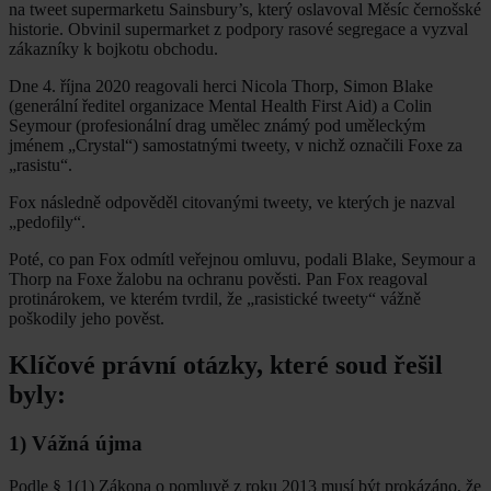
na tweet supermarketu Sainsbury’s, který oslavoval Měsíc černošské
historie. Obvinil supermarket z podpory rasové segregace a vyzval
zákazníky k bojkotu obchodu.
Dne 4. října 2020 reagovali herci Nicola Thorp, Simon Blake
(generální ředitel organizace Mental Health First Aid) a Colin
Seymour (profesionální drag umělec známý pod uměleckým
jménem „Crystal“) samostatnými tweety, v nichž označili Foxe za
„rasistu“.
Fox následně odpověděl citovanými tweety, ve kterých je nazval
„pedofily“.
Poté, co pan Fox odmítl veřejnou omluvu, podali Blake, Seymour a
Thorp na Foxe žalobu na ochranu pověsti. Pan Fox reagoval
protinárokem, ve kterém tvrdil, že „rasistické tweety“ vážně
poškodily jeho pověst.
Klíčové právní otázky, které soud řešil
byly:
1) Vážná újma
Podle § 1(1) Zákona o pomluvě z roku 2013 musí být prokázáno, že