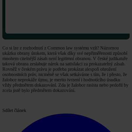
Co si lze z rozhodnutí z Common law systému vzít? Názornou
ukázku obrany útokem, která však díky své nepřiměřenosti způsobí
mnohem citelnější zásah není legitimní obranou. V české judikatuře
taková obrana zeslabuje nárok na satisfakci za prokazatelný zásah.
Rovněž v českém právu je potřeba prokázat alespoň ohrožení
osobnostních práv, nicméně se však setkáváme s tím, že i přesto, že
žalobce neprokáže újmu, je merito tvrzení i hodnotícího úsudku
vždy předmětem dokazování. Zda je žalobce rasista nebo pedofil by
zcela jistě bylo předmětem dokazování.
Sdílet článek