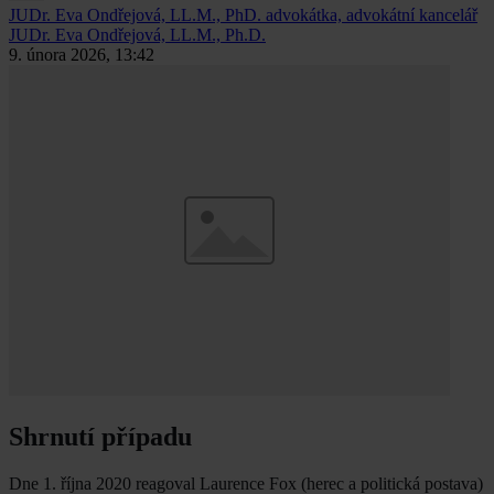
JUDr. Eva Ondřejová, LL.M., PhD.
advokátka, advokátní kancelář
JUDr. Eva Ondřejová, LL.M., Ph.D.
9. února 2026, 13:42
Shrnutí případu
Dne 1. října 2020 reagoval Laurence Fox (herec a politická postava)