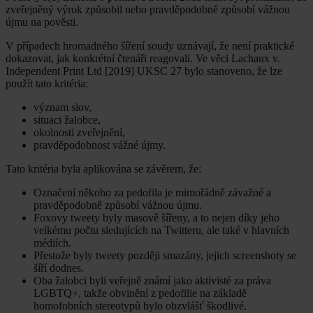
zveřejněný výrok způsobil nebo pravděpodobně způsobí vážnou
újmu na pověsti.
V případech hromadného šíření soudy uznávají, že není praktické
dokazovat, jak konkrétní čtenáři reagovali. Ve věci Lachaux v.
Independent Print Ltd [2019] UKSC 27 bylo stanoveno, že lze
použít tato kritéria:
význam slov,
situaci žalobce,
okolnosti zveřejnění,
pravděpodobnost vážné újmy.
Tato kritéria byla aplikována se závěrem, že:
Označení někoho za pedofila je mimořádně závažné a
pravděpodobně způsobí vážnou újmu.
Foxovy tweety byly masově šířeny, a to nejen díky jeho
velkému počtu sledujících na Twitteru, ale také v hlavních
médiích.
Přestože byly tweety později smazány, jejich screenshoty se
šíří dodnes.
Oba žalobci byli veřejně známí jako aktivisté za práva
LGBTQ+, takže obvinění z pedofilie na základě
homofobních stereotypů bylo obzvlášť škodlivé.