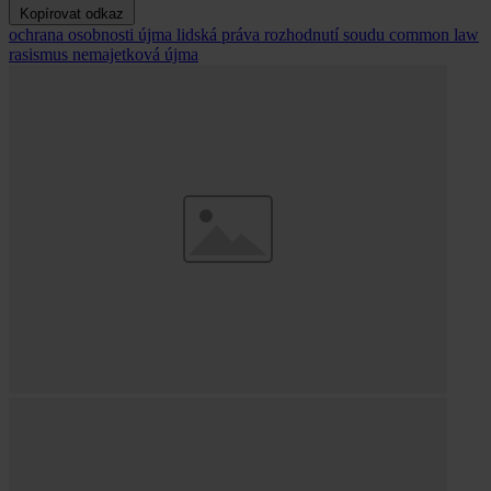
Kopírovat odkaz
ochrana osobnosti
újma
lidská práva
rozhodnutí soudu
common law
rasismus
nemajetková újma