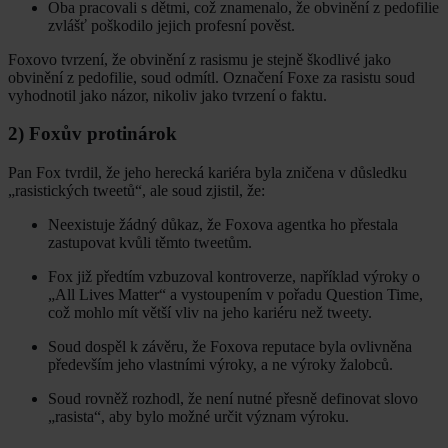
Oba pracovali s dětmi, což znamenalo, že obvinění z pedofilie
zvlášť poškodilo jejich profesní pověst.
Foxovo tvrzení, že obvinění z rasismu je stejně škodlivé jako
obvinění z pedofilie, soud odmítl. Označení Foxe za rasistu soud
vyhodnotil jako názor, nikoliv jako tvrzení o faktu.
2) Foxův protinárok
Pan Fox tvrdil, že jeho herecká kariéra byla zničena v důsledku
„rasistických tweetů“, ale soud zjistil, že:
Neexistuje žádný důkaz, že Foxova agentka ho přestala
zastupovat kvůli těmto tweetům.
Fox již předtím vzbuzoval kontroverze, například výroky o
„All Lives Matter“ a vystoupením v pořadu Question Time,
což mohlo mít větší vliv na jeho kariéru než tweety.
Soud dospěl k závěru, že Foxova reputace byla ovlivněna
především jeho vlastními výroky, a ne výroky žalobců.
Soud rovněž rozhodl, že není nutné přesně definovat slovo
„rasista“, aby bylo možné určit význam výroku.