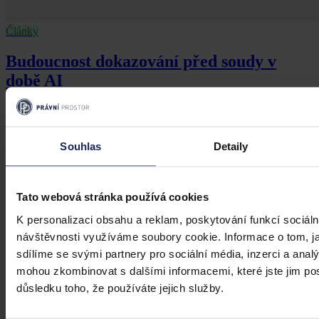
Články
Budoucnost dokazování před soudy v
době AI
Umělá inteligence změní soudní proces. Je možné dnes považovat
digitální důkazy za věrohodné? Výzvy pro justici v době AI.
Souhlas
Detaily
Hana Marešová
•
31. července 2026, 07:36
Tato webová stránka používá cookies
K personalizaci obsahu a reklam, poskytování funkcí sociáln
návštěvnosti využíváme soubory cookie. Informace o tom, j
sdílíme se svými partnery pro sociální média, inzerci a analý
mohou zkombinovat s dalšími informacemi, které jste jim posk
důsledku toho, že používáte jejich služby.