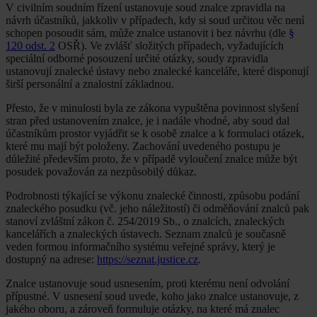
V civilním soudním řízení ustanovuje soud znalce zpravidla na
návrh účastníků, jakkoliv v případech, kdy si soud určitou věc není
schopen posoudit sám, může znalce ustanovit i bez návrhu (dle
§
120 odst. 2
OSŘ). Ve zvlášť složitých případech, vyžadujících
speciální odborné posouzení určité otázky, soudy zpravidla
ustanovují znalecké ústavy nebo znalecké kanceláře, které disponují
širší personální a znalostní základnou.
Přesto, že v minulosti byla ze zákona vypuštěna povinnost slyšení
stran před ustanovením znalce, je i nadále vhodné, aby soud dal
účastníkům prostor vyjádřit se k osobě znalce a k formulaci otázek,
které mu mají být položeny. Zachování uvedeného postupu je
důležité především proto, že v případě vyloučení znalce může být
posudek považován za nezpůsobilý důkaz.
Podrobnosti týkající se výkonu znalecké činnosti, způsobu podání
znaleckého posudku (vč. jeho náležitostí) či odměňování znalců pak
stanoví zvláštní zákon č. 254/2019 Sb., o znalcích, znaleckých
kancelářích a znaleckých ústavech. Seznam znalců je současně
veden formou informačního systému veřejné správy, který je
dostupný na adrese:
https://seznat.justice.cz
.
Znalce ustanovuje soud usnesením, proti kterému není odvolání
přípustné. V usnesení soud uvede, koho jako znalce ustanovuje, z
jakého oboru, a zároveň formuluje otázky, na které má znalec