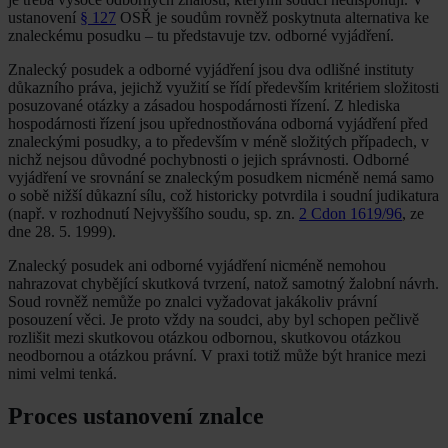
ustanovení
§ 127
OSŘ je soudům rovněž poskytnuta alternativa ke
znaleckému posudku – tu představuje tzv. odborné vyjádření.
Znalecký posudek a odborné vyjádření jsou dva odlišné instituty
důkazního práva, jejichž využití se řídí především kritériem složitosti
posuzované otázky a zásadou hospodárnosti řízení. Z hlediska
hospodárnosti řízení jsou upřednostňována odborná vyjádření před
znaleckými posudky, a to především v méně složitých případech, v
nichž nejsou důvodné pochybnosti o jejich správnosti. Odborné
vyjádření ve srovnání se znaleckým posudkem nicméně nemá samo
o sobě nižší důkazní sílu, což historicky potvrdila i soudní judikatura
(např. v rozhodnutí Nejvyššího soudu, sp. zn.
2 Cdon 1619/96
, ze
dne 28. 5. 1999).
Znalecký posudek ani odborné vyjádření nicméně nemohou
nahrazovat chybějící skutková tvrzení, natož samotný žalobní návrh.
Soud rovněž nemůže po znalci vyžadovat jakákoliv právní
posouzení věci. Je proto vždy na soudci, aby byl schopen pečlivě
rozlišit mezi skutkovou otázkou odbornou, skutkovou otázkou
neodbornou a otázkou právní. V praxi totiž může být hranice mezi
nimi velmi tenká.
Proces ustanovení znalce