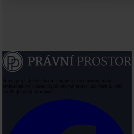
Právní portál, jehož cílovou skupinou jsou nejenom právní
profesionálové a zástupci právnických profesí, ale všichni, kteří
potřebují právní informace.