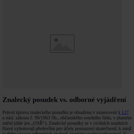
Znalecký posudek vs. odborné vyjádření
Právní úprava znaleckého posudku je obsažena v ustanovení
§ 127
a násl. zákona č. 99/1963 Sb., občanského soudního řádu, v platném
znění (dále jen „OSŘ“). Znalecké posudky se v civilních soudních
řízení vyhotovují především pro účely posouzení skutečností, k nimž
je třeba vysoce odborných znalostí, kterými soudci nedisponují. V