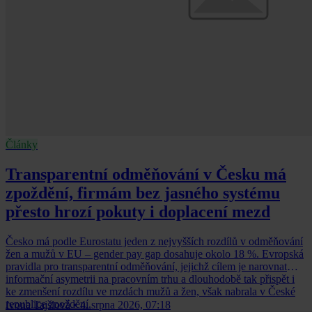
Články
Transparentní odměňování v Česku má
zpoždění, firmám bez jasného systému
přesto hrozí pokuty i doplacení mezd
Česko má podle Eurostatu jeden z nejvyšších rozdílů v odměňování
žen a mužů v EU – gender pay gap dosahuje okolo 18 %. Evropská
pravidla pro transparentní odměňování, jejichž cílem je narovnat
informační asymetrii na pracovním trhu a dlouhodobě tak přispět i
ke zmenšení rozdílu ve mzdách mužů a žen, však nabrala v České
republice zpoždění.
Ivona Tajšlová
•
4. srpna 2026, 07:18