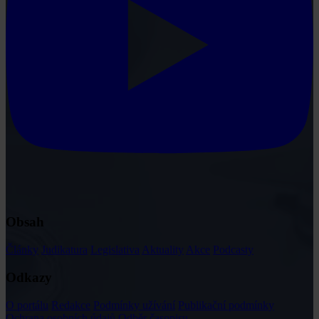
Obsah
Články
Judikatura
Legislativa
Aktuality
Akce
Podcasty
Odkazy
O portálu
Redakce
Podmínky užívání
Publikační podmínky
Ochrana osobních údajů
Odběr časopisu