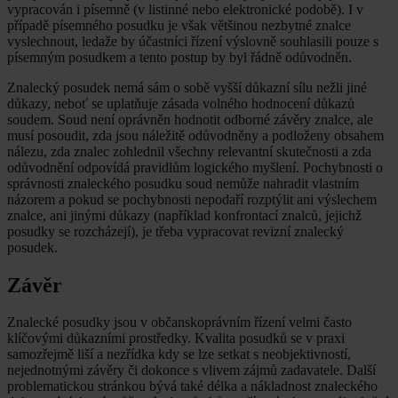
vypracován i písemně (v listinné nebo elektronické podobě). I v
případě písemného posudku je však většinou nezbytné znalce
vyslechnout, ledaže by účastníci řízení výslovně souhlasili pouze s
písemným posudkem a tento postup by byl řádně odůvodněn.
Znalecký posudek nemá sám o sobě vyšší důkazní sílu nežli jiné
důkazy, neboť se uplatňuje zásada volného hodnocení důkazů
soudem. Soud není oprávněn hodnotit odborné závěry znalce, ale
musí posoudit, zda jsou náležitě odůvodněny a podloženy obsahem
nálezu, zda znalec zohlednil všechny relevantní skutečnosti a zda
odůvodnění odpovídá pravidlům logického myšlení. Pochybnosti o
správnosti znaleckého posudku soud nemůže nahradit vlastním
názorem a pokud se pochybnosti nepodaří rozptýlit ani výslechem
znalce, ani jinými důkazy (například konfrontací znalců, jejichž
posudky se rozcházejí), je třeba vypracovat revizní znalecký
posudek.
Závěr
Znalecké posudky jsou v občanskoprávním řízení velmi často
klíčovými důkazními prostředky. Kvalita posudků se v praxi
samozřejmě liší a nezřídka kdy se lze setkat s neobjektivností,
nejednotnými závěry či dokonce s vlivem zájmů zadavatele. Další
problematickou stránkou bývá také délka a nákladnost znaleckého