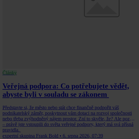
Články
Veřejná podpora: Co potřebujete vědět,
abyste byli v souladu se zákonem
Představte si, že město nebo stát chce finančně podpořit váš
podnikatelský záměr, poskytnout vám dotaci na rozvoj společnosti
nebo třeba zvýhodněný nájem prostor. Zní to skvěle, že? Ale pozor
– právě jste vstoupili do světa veřejné podpory, který má svá přísná
pravidla.
expertní skupina Frank Bold
•
6. srpna 2026, 07:39