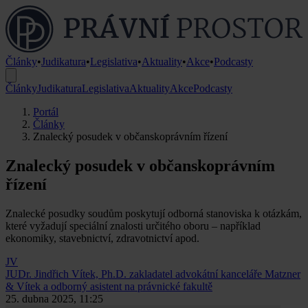
Články
•
Judikatura
•
Legislativa
•
Aktuality
•
Akce
•
Podcasty
Články
Judikatura
Legislativa
Aktuality
Akce
Podcasty
Portál
Články
Znalecký posudek v občanskoprávním řízení
Znalecký posudek v občanskoprávním
řízení
Znalecké posudky soudům poskytují odborná stanoviska k otázkám,
které vyžadují speciální znalosti určitého oboru – například
ekonomiky, stavebnictví, zdravotnictví apod.
JV
JUDr. Jindřich Vítek, Ph.D.
zakladatel advokátní kanceláře Matzner
& Vítek a odborný asistent na právnické fakultě
25. dubna 2025, 11:25