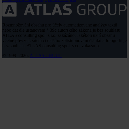
Rozmnožování obsahu pro účely automatizované analýzy textů
nebo dat dle ustanovení § 39c autorského zákona je bez souhlasu
ATLAS consulting spol. s r.o. zakázáno. Jakékoli užití obsahu
včetně převzetí, šíření či dalšího zpřístupňování článků a fotografií je
bez souhlasu ATLAS consulting spol. s r.o. zakázáno.
© 1999–2026,
ATLAS GROUP