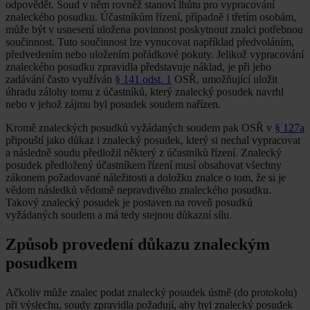
odpovědět. Soud v něm rovněž stanoví lhůtu pro vypracování
znaleckého posudku. Účastníkům řízení, případně i třetím osobám,
může být v usnesení uložena povinnost poskytnout znalci potřebnou
součinnost. Tuto součinnost lze vynucovat například předvoláním,
předvedením nebo uložením pořádkové pokuty. Jelikož vypracování
znaleckého posudku zpravidla představuje náklad, je při jeho
zadávání často využíván
§ 141 odst. 1
OSŘ, umožňující uložit
úhradu zálohy tomu z účastníků, který znalecký posudek navrhl
nebo v jehož zájmu byl posudek soudem nařízen.
Kromě znaleckých posudků vyžádaných soudem pak OSŘ v
§ 127a
připouští jako důkaz i znalecký posudek, který si nechal vypracovat
a následně soudu předložil některý z účastníků řízení. Znalecký
posudek předložený účastníkem řízení musí obsahovat všechny
zákonem požadované náležitosti a doložku znalce o tom, že si je
vědom následků vědomě nepravdivého znaleckého posudku.
Takový znalecký posudek je postaven na roveň posudků
vyžádaných soudem a má tedy stejnou důkazní sílu.
Způsob provedení důkazu znaleckým
posudkem
Ačkoliv může znalec podat znalecký posudek ústně (do protokolu)
při výslechu, soudy zpravidla požadují, aby byl znalecký posudek