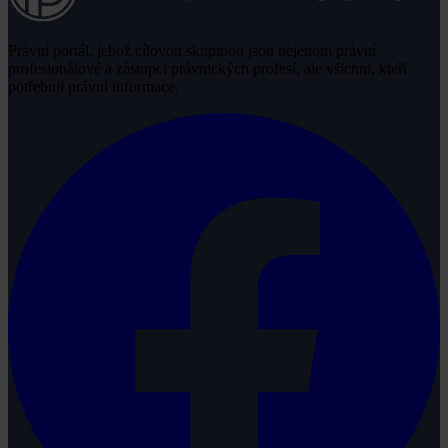
Právní portál, jehož cílovou skupinou jsou nejenom právní
profesionálové a zástupci právnických profesí, ale všichni, kteří
potřebují právní informace.