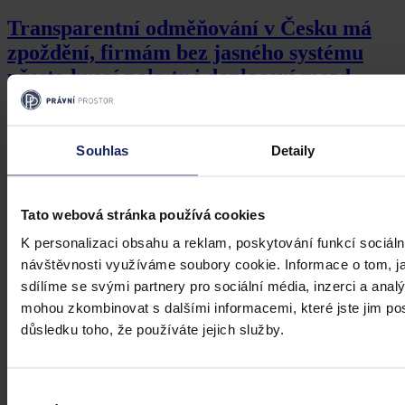
Transparentní odměňování v Česku má
zpoždění, firmám bez jasného systému
přesto hrozí pokuty i doplacení mezd
Česko má podle Eurostatu jeden z nejvyšších rozdílů v odměňování
žen a mužů v EU – gender pay gap dosahuje okolo 18 %. Evropská
pravidla pro transparentní odměňování, jejichž cílem je narovnat
Souhlas
Detaily
informační asymetrii na pracovním trhu a dlouhodobě tak přispět i
ke zmenšení rozdílu ve mzdách mužů a žen, však nabrala v České
republice zpoždění.
Ivona Tajšlová
•
4. srpna 2026, 07:18
Tato webová stránka používá cookies
K personalizaci obsahu a reklam, poskytování funkcí sociáln
návštěvnosti využíváme soubory cookie. Informace o tom, j
sdílíme se svými partnery pro sociální média, inzerci a analý
mohou zkombinovat s dalšími informacemi, které jste jim posk
důsledku toho, že používáte jejich služby.
Výběr