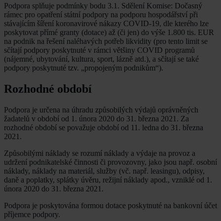
Podpora splňuje podmínky bodu 3.1. Sdělení Komise: Dočasný
rámec pro opatření státní podpory na podporu hospodářství při
stávajícím šíření koronavirové nákazy COVID-19, dle kterého lze
poskytovat přímé granty (dotace) až (či jen) do výše 1.800 tis. EUR
na podnik na řešení naléhavých potřeb likvidity (pro tento limit se
sčítají podpory poskytnuté v rámci většiny COVID programů
(nájemné, ubytování, kultura, sport, lázně atd.), a sčítají se také
podpory poskytnuté tzv. „propojeným podnikům“).
Rozhodné období
Podpora je určena na úhradu způsobilých výdajů oprávněných
žadatelů v období od 1. února 2020 do 31. března 2021. Za
rozhodné období se považuje období od 11. ledna do 31. března
2021.
Způsobilými náklady se rozumí náklady a výdaje na provoz a
udržení podnikatelské činnosti či provozovny, jako jsou např. osobní
náklady, náklady na materiál, služby (vč. např. leasingu), odpisy,
daně a poplatky, splátky úvěru, režijní náklady apod., vzniklé od 1.
února 2020 do 31. března 2021.
Podpora je poskytována formou dotace poskytnuté na bankovní účet
příjemce podpory.