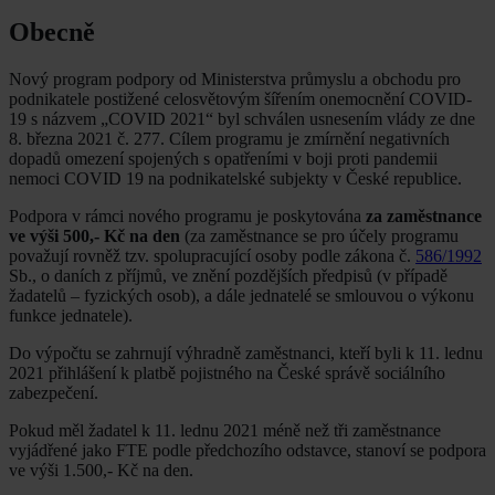
Obecně
Nový program podpory od Ministerstva průmyslu a obchodu pro
podnikatele postižené celosvětovým šířením onemocnění COVID-
19 s názvem „COVID 2021“ byl schválen usnesením vlády ze dne
8. března 2021 č. 277. Cílem programu je zmírnění negativních
dopadů omezení spojených s opatřeními v boji proti pandemii
nemoci COVID 19 na podnikatelské subjekty v České republice.
Podpora v rámci nového programu je poskytována
za zaměstnance
ve výši 500,- Kč na den
(za zaměstnance se pro účely programu
považují rovněž tzv. spolupracující osoby podle zákona č.
586/1992
Sb., o daních z příjmů, ve znění pozdějších předpisů (v případě
žadatelů – fyzických osob), a dále jednatelé se smlouvou o výkonu
funkce jednatele).
Do výpočtu se zahrnují výhradně zaměstnanci, kteří byli k 11. lednu
2021 přihlášení k platbě pojistného na České správě sociálního
zabezpečení.
Pokud měl žadatel k 11. lednu 2021 méně než tři zaměstnance
vyjádřené jako FTE podle předchozího odstavce, stanoví se podpora
ve výši 1.500,- Kč na den.