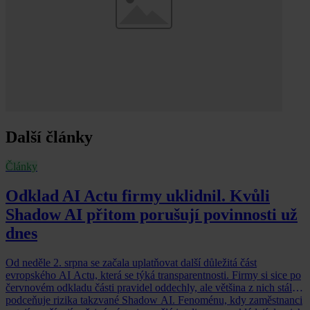
Další články
Články
Odklad AI Actu firmy uklidnil. Kvůli
Shadow AI přitom porušují povinnosti už
dnes
Od neděle 2. srpna se začala uplatňovat další důležitá část
evropského AI Actu, která se týká transparentnosti. Firmy si sice po
červnovém odkladu části pravidel oddechly, ale většina z nich stále
podceňuje rizika takzvané Shadow AI. Fenoménu, kdy zaměstnanci