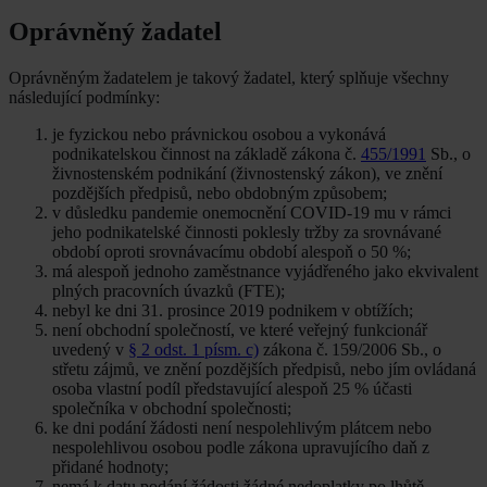
Oprávněný žadatel
Oprávněným žadatelem je takový žadatel, který splňuje všechny
následující podmínky:
je fyzickou nebo právnickou osobou a vykonává
podnikatelskou činnost na základě zákona č.
455/1991
Sb., o
živnostenském podnikání (živnostenský zákon), ve znění
pozdějších předpisů, nebo obdobným způsobem;
v důsledku pandemie onemocnění COVID-19 mu v rámci
jeho podnikatelské činnosti poklesly tržby za srovnávané
období oproti srovnávacímu období alespoň o 50 %;
má alespoň jednoho zaměstnance vyjádřeného jako ekvivalent
plných pracovních úvazků (FTE);
nebyl ke dni 31. prosince 2019 podnikem v obtížích;
není obchodní společností, ve které veřejný funkcionář
uvedený v
§ 2 odst. 1 písm. c)
zákona č. 159/2006 Sb., o
střetu zájmů, ve znění pozdějších předpisů, nebo jím ovládaná
osoba vlastní podíl představující alespoň 25 % účasti
společníka v obchodní společnosti;
ke dni podání žádosti není nespolehlivým plátcem nebo
nespolehlivou osobou podle zákona upravujícího daň z
přidané hodnoty;
nemá k datu podání žádosti žádné nedoplatky po lhůtě