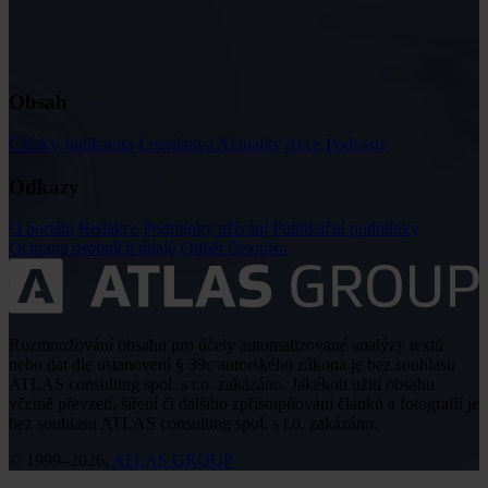
Obsah
Články
Judikatura
Legislativa
Aktuality
Akce
Podcasty
Odkazy
O portálu
Redakce
Podmínky užívání
Publikační podmínky
Ochrana osobních údajů
Odběr časopisu
Rozmnožování obsahu pro účely automatizované analýzy textů
nebo dat dle ustanovení § 39c autorského zákona je bez souhlasu
ATLAS consulting spol. s r.o. zakázáno. Jakékoli užití obsahu
včetně převzetí, šíření či dalšího zpřístupňování článků a fotografií je
bez souhlasu ATLAS consulting spol. s r.o. zakázáno.
© 1999–2026,
ATLAS GROUP