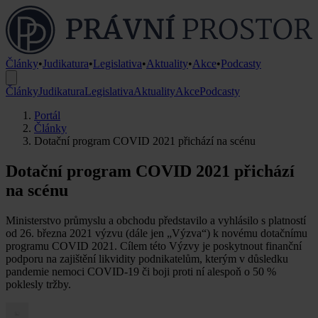
Články
•
Judikatura
•
Legislativa
•
Aktuality
•
Akce
•
Podcasty
Články
Judikatura
Legislativa
Aktuality
Akce
Podcasty
Portál
Články
Dotační program COVID 2021 přichází na scénu
Dotační program COVID 2021 přichází
na scénu
Ministerstvo průmyslu a obchodu představilo a vyhlásilo s platností
od 26. března 2021 výzvu (dále jen „Výzva“) k novému dotačnímu
programu COVID 2021. Cílem této Výzvy je poskytnout finanční
podporu na zajištění likvidity podnikatelům, kterým v důsledku
pandemie nemoci COVID-19 či boji proti ní alespoň o 50 %
poklesly tržby.