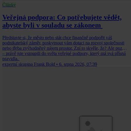
Články
Veřejná podpora: Co potřebujete vědět,
abyste byli v souladu se zákonem
Představte si, že město nebo stát chce finančně podpořit váš
podnikatelský záměr, poskytnout vám dotaci na rozvoj společnosti
nebo třeba zvýhodněný nájem prostor. Zní to skvěle, že? Ale pozor
– právě jste vstoupili do světa veřejné podpory, který má svá přísná
pravidla.
expertní skupina Frank Bold
•
6. srpna 2026, 07:39