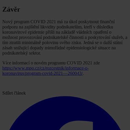
Závěr
Nový program COVID 2021 má za úkol poskytnout finanční
podporu na zajištění likvidity podnikatelům, kteří v důsledku
koronavirové epidemie přišli na základě vládních opatření o
možnost provozování podnikatelské činnosti a poskytování služeb, a
tím ztratili minimálně polovinu svého zisku. Jedná se o další státní
zásah snižující dopady mimořádné epidemiologické situace na
podnikatelský sektor.
Více informací o novém programu COVID 2021 zde
https://www.mpo.cz/cz/rozcestnik/informace-o-
koronavirus/program-covid-2021—260043/
.
Sdílet článek