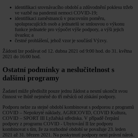
identifikaci srovnávacího období a zdůvodnění poklesu tržeb
ve vazbě na pandemii nemoci COVID-19;
identifikaci zaměstnanců v pracovním poměru,
spolupracujících osob a jednatelů se smlouvou o výkonu
funkce jednatele pro výpočet výše podpory, a výši jejich
úvazku; a
čestné prohlášení, jehož vzor je součástí Výzvy.
Žádosti lze podávat od 12. dubna 2021 od 9:00 hod. do 31. května
2021 do 16:00 hod.
Ostatní podmínky a neslučitelnost s
dalšími programy
Žadatel může předložit pouze jednu žádost a nesmí ukončit svou
činnost ve lhůtě nejméně do tří měsíců od získání podpory.
Podporu nelze za stejné období kombinovat s podporou z programů
COVID – Nepokryté náklady, AGRICOVID, COVID Kultura,
COVID – SPORT III Lyžařská střediska. V případě čerpání
podpory z programu COVID - Ubytování II lze podporu
kombinovat s tím, že za rozhodné období se považuje 23. leden
2021 až 31. březen 2021. Na poskytnutí podpory není právní nárok.