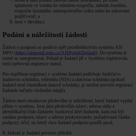
splatnosti ve vztahu ke státnímu rozpočtu, státním fondům,
rozpočtu územního samosprávného celku nebo ke zdravotní
pojišťovně; a
není v likvidaci.
Podání a náležitosti žádosti
Žádost o podporu se podává opět prostřednictvím systému AIS
MPO (
https://aisportal.mpo.cz/AISPortal/Default
). Do systému je
nutné se zaregistrovat. Pokud je žadatel již v Systému registrován,
není opětovná registrace nutná.
Pro úspěšnou registraci v systému žadatel potřebuje funkční e-
mailovou schránku, eIdentitu (NIA) a datovou schránku (pokud
žadatel není vlastníkem datové schránky, je možné provést registraci
žadatele ručním vložením údajů).
Žádost musí obsahovat především ty náležitosti, které žadatel vyplní
přímo v systému. Jsou jimi především název, adresa sídla a
identifikační číslo žadatele; bankovní účet žadatele, kam má být
zaslána podpora; název a adresa poskytovatele; požadovaná částka
podpory; účel, na který chce žadatel podporu použít apod.
K žádosti je žadatel povinen přiložit: