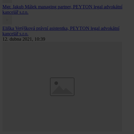
Mgr. Jakub Málek
managing partner, PEYTON legal advokátní
kancelář s.r.o.
Eliška Vetýšková
právní asistentka, PEYTON legal advokátní
kancelář s.r.o.
12. dubna 2021, 10:39