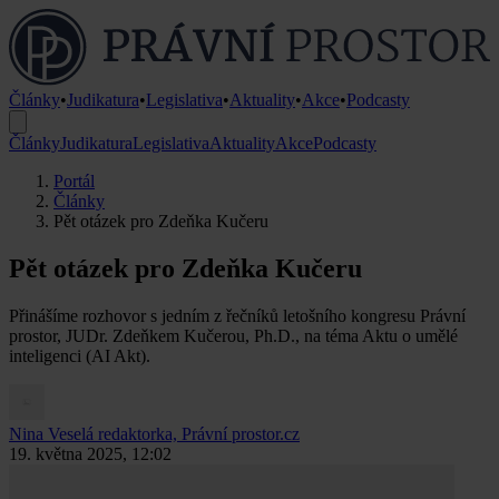
Články
•
Judikatura
•
Legislativa
•
Aktuality
•
Akce
•
Podcasty
Články
Judikatura
Legislativa
Aktuality
Akce
Podcasty
Portál
Články
Pět otázek pro Zdeňka Kučeru
Pět otázek pro Zdeňka Kučeru
Přinášíme rozhovor s jedním z řečníků letošního kongresu Právní
prostor, JUDr. Zdeňkem Kučerou, Ph.D., na téma Aktu o umělé
inteligenci (AI Akt).
Nina Veselá
redaktorka, Právní prostor.cz
19. května 2025, 12:02