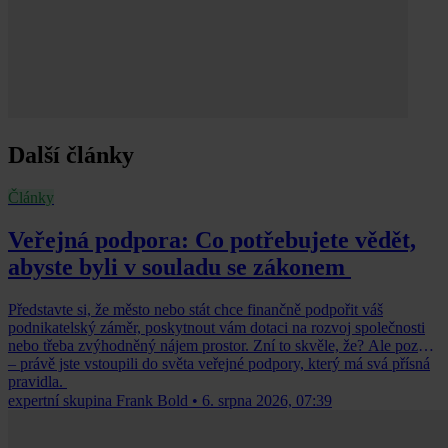
Další články
Články
Veřejná podpora: Co potřebujete vědět,
abyste byli v souladu se zákonem
Představte si, že město nebo stát chce finančně podpořit váš
podnikatelský záměr, poskytnout vám dotaci na rozvoj společnosti
nebo třeba zvýhodněný nájem prostor. Zní to skvěle, že? Ale pozor
– právě jste vstoupili do světa veřejné podpory, který má svá přísná
pravidla.
expertní skupina Frank Bold
•
6. srpna 2026, 07:39