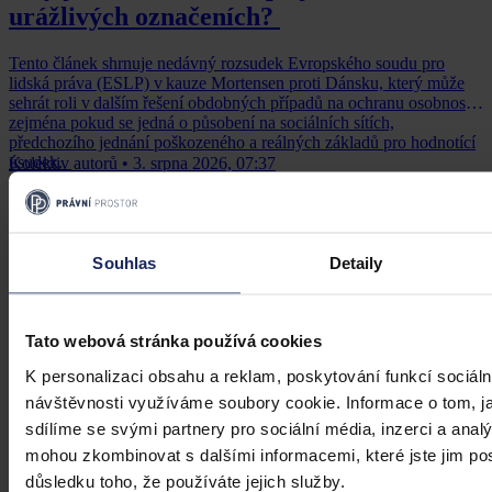
urážlivých označeních?
Tento článek shrnuje nedávný rozsudek Evropského soudu pro
lidská práva (ESLP) v kauze Mortensen proti Dánsku, který může
sehrát roli v dalším řešení obdobných případů na ochranu osobnosti,
zejména pokud se jedná o působení na sociálních sítích,
předchozího jednání poškozeného a reálných základů pro hodnotící
úsudek.
Kolektiv autorů
•
3. srpna 2026, 07:37
Souhlas
Detaily
Tato webová stránka používá cookies
K personalizaci obsahu a reklam, poskytování funkcí sociáln
návštěvnosti využíváme soubory cookie. Informace o tom, j
sdílíme se svými partnery pro sociální média, inzerci a analý
mohou zkombinovat s dalšími informacemi, které jste jim posk
důsledku toho, že používáte jejich služby.