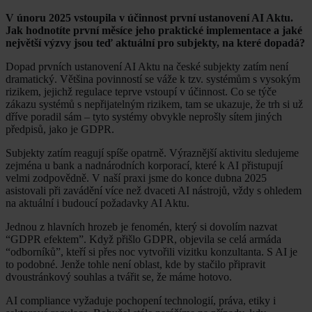
V únoru 2025 vstoupila v účinnost první ustanovení AI Aktu.
Jak hodnotíte první měsíce jeho praktické implementace a jaké
největší výzvy jsou teď aktuální pro subjekty, na které dopadá?
Dopad prvních ustanovení AI Aktu na české subjekty zatím není
dramatický. Většina povinností se váže k tzv. systémům s vysokým
rizikem, jejichž regulace teprve vstoupí v účinnost. Co se týče
zákazu systémů s nepřijatelným rizikem, tam se ukazuje, že trh si už
dříve poradil sám – tyto systémy obvykle neprošly sítem jiných
předpisů, jako je GDPR.
Subjekty zatím reagují spíše opatrně. Výraznější aktivitu sledujeme
zejména u bank a nadnárodních korporací, které k AI přistupují
velmi zodpovědně. V naší praxi jsme do konce dubna 2025
asistovali při zavádění více než dvaceti AI nástrojů, vždy s ohledem
na aktuální i budoucí požadavky AI Aktu.
Jednou z hlavních hrozeb je fenomén, který si dovolím nazvat
“GDPR efektem”. Když přišlo GDPR, objevila se celá armáda
“odborníků”, kteří si přes noc vytvořili vizitku konzultanta. S AI je
to podobné. Jenže tohle není oblast, kde by stačilo připravit
dvoustránkový souhlas a tvářit se, že máme hotovo.
AI compliance vyžaduje pochopení technologií, práva, etiky i