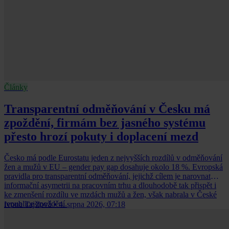
Články
Transparentní odměňování v Česku má
zpoždění, firmám bez jasného systému
přesto hrozí pokuty i doplacení mezd
Česko má podle Eurostatu jeden z nejvyšších rozdílů v odměňování
žen a mužů v EU – gender pay gap dosahuje okolo 18 %. Evropská
pravidla pro transparentní odměňování, jejichž cílem je narovnat
informační asymetrii na pracovním trhu a dlouhodobě tak přispět i
ke zmenšení rozdílu ve mzdách mužů a žen, však nabrala v České
republice zpoždění.
Ivona Tajšlová
•
4. srpna 2026, 07:18