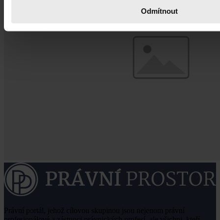
Odmítnout
Právní portál, jehož cílovou skupinou jsou nejenom právní
profesionálové a zástupci právnických profesí, ale všichni, kteří