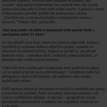
sektorové regulace. Bohužel stále narážíme na případy, kdy
„experti“ doporučují implementaci bez znalosti toho, jak systém
zpracovává data nebo k čemu bude reálně sloužit. A pokud si chcete
svého poradce prověřit, položte mu jednoduchou otázku:
„Vysvětlete mi, co znamená predikce následujícího tokenu v
sekvenci.“
Pokud váhá, zpozorněte.
Jaké jsou podle vás klíčové nejasnosti nebo sporné body v
současném znění AI Aktu?
AI Akt přináší celou řadu otázek bez jasných odpovědí. Jednou z
největších je nepřesná definice některých pojmů, zejména tzv.
obecných AI modelů (GPAI). Nejasné je rovněž to, jak přesně
hodnotit rizika – metodika chybí, standardy nejsou jednotné, a v
důsledku toho vzniká právní nejistota.
Velká část textu vznikla jako kompromis mezi politickými zájmy,
což se nutně projevilo na kvalitě formulací. Výsledkem může být
přeregulace, která zvýší náklady, ale nepřinese odpovídající
společenský přínos.
Další spornou oblastí je nedostatek technických standardů pro audity
a testování AI systémů. Zatím neexistuje jednotná metodika, což
vede k roztříštěnosti přístupů. A nakonec – geografický rozsah
působnosti a přeshraniční vymáhání více regulátory zůstávají ne
zcela jasné.