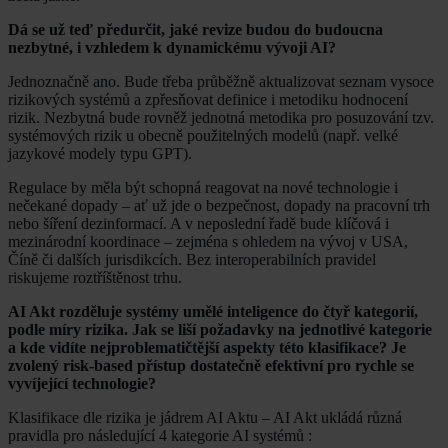
Dá se už teď předurčit, jaké revize budou do budoucna
nezbytné, i vzhledem k dynamickému vývoji AI?
Jednoznačně ano. Bude třeba průběžně aktualizovat seznam vysoce
rizikových systémů a zpřesňovat definice i metodiku hodnocení
rizik. Nezbytná bude rovněž jednotná metodika pro posuzování tzv.
systémových rizik u obecně použitelných modelů (např. velké
jazykové modely typu GPT).
Regulace by měla být schopná reagovat na nové technologie i
nečekané dopady – ať už jde o bezpečnost, dopady na pracovní trh
nebo šíření dezinformací. A v neposlední řadě bude klíčová i
mezinárodní koordinace – zejména s ohledem na vývoj v USA,
Číně či dalších jurisdikcích. Bez interoperabilních pravidel
riskujeme roztříštěnost trhu.
AI Akt rozděluje systémy umělé inteligence do čtyř kategorií,
podle míry rizika. Jak se liší požadavky na jednotlivé kategorie
a kde vidíte nejproblematičtější aspekty této klasifikace? Je
zvolený risk-based přístup dostatečně efektivní pro rychle se
vyvíjející technologie?
Klasifikace dle rizika je jádrem AI Aktu – AI Akt ukládá různá
pravidla pro následující 4 kategorie AI systémů :