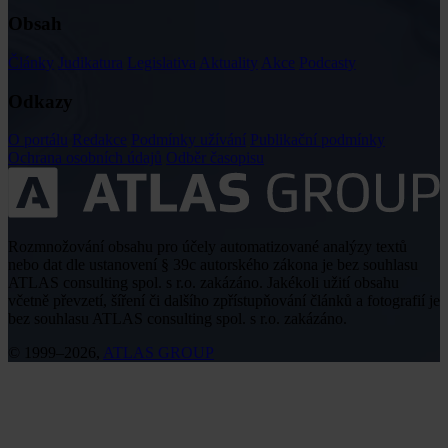
Obsah
Články
Judikatura
Legislativa
Aktuality
Akce
Podcasty
Odkazy
O portálu
Redakce
Podmínky užívání
Publikační podmínky
Ochrana osobních údajů
Odběr časopisu
Rozmnožování obsahu pro účely automatizované analýzy textů
nebo dat dle ustanovení § 39c autorského zákona je bez souhlasu
ATLAS consulting spol. s r.o. zakázáno. Jakékoli užití obsahu
včetně převzetí, šíření či dalšího zpřístupňování článků a fotografií je
bez souhlasu ATLAS consulting spol. s r.o. zakázáno.
© 1999–2026,
ATLAS GROUP