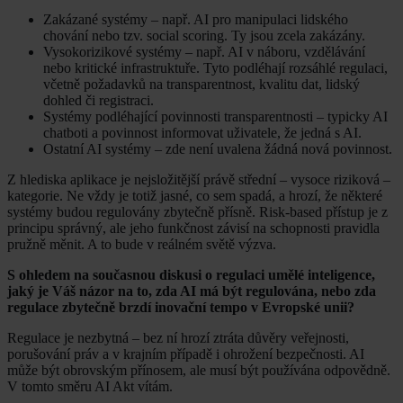
Zakázané systémy – např. AI pro manipulaci lidského
chování nebo tzv. social scoring. Ty jsou zcela zakázány.
Vysokorizikové systémy – např. AI v náboru, vzdělávání
nebo kritické infrastruktuře. Tyto podléhají rozsáhlé regulaci,
včetně požadavků na transparentnost, kvalitu dat, lidský
dohled či registraci.
Systémy podléhající povinnosti transparentnosti – typicky AI
chatboti a povinnost informovat uživatele, že jedná s AI.
Ostatní AI systémy – zde není uvalena žádná nová povinnost.
Z hlediska aplikace je nejsložitější právě střední – vysoce riziková –
kategorie. Ne vždy je totiž jasné, co sem spadá, a hrozí, že některé
systémy budou regulovány zbytečně přísně. Risk-based přístup je z
principu správný, ale jeho funkčnost závisí na schopnosti pravidla
pružně měnit. A to bude v reálném světě výzva.
S ohledem na současnou diskusi o regulaci umělé inteligence,
jaký je Váš názor na to, zda AI má být regulována, nebo zda
regulace zbytečně brzdí inovační tempo v Evropské unii?
Regulace je nezbytná – bez ní hrozí ztráta důvěry veřejnosti,
porušování práv a v krajním případě i ohrožení bezpečnosti. AI
může být obrovským přínosem, ale musí být používána odpovědně.
V tomto směru AI Akt vítám.