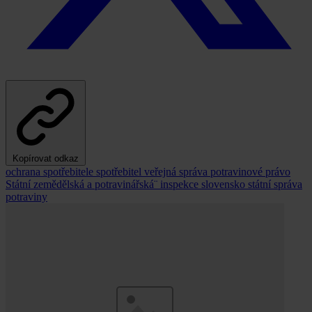
Kopírovat odkaz
ochrana spotřebitele
spotřebitel
veřejná správa
potravinové právo
Státní zemědělská a potravinářská¨ inspekce
slovensko
státní správa
potraviny