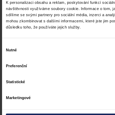
K personalizaci obsahu a reklam, poskytování funkcí sociáln
předchozího jednání poškozeného a reálných základů pro hodnotící
úsudek.
Kolektiv autorů
•
3. srpna 2026, 07:37
návštěvnosti využíváme soubory cookie. Informace o tom, j
sdílíme se svými partnery pro sociální média, inzerci a analý
mohou zkombinovat s dalšími informacemi, které jste jim posk
důsledku toho, že používáte jejich služby.
Výběr
Nutné
souhlasu
Preferenční
Statistické
Marketingové