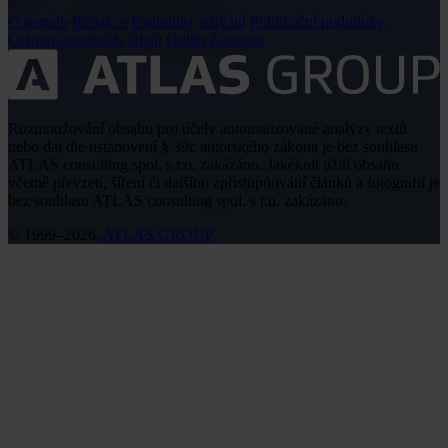
O portálu
Redakce
Podmínky užívání
Publikační podmínky
Ochrana osobních údajů
Odběr časopisu
Rozmnožování obsahu pro účely automatizované analýzy textů
nebo dat dle ustanovení § 39c autorského zákona je bez souhlasu
ATLAS consulting spol. s r.o. zakázáno. Jakékoli užití obsahu
včetně převzetí, šíření či dalšího zpřístupňování článků a fotografií je
bez souhlasu ATLAS consulting spol. s r.o. zakázáno.
© 1999–2026,
ATLAS GROUP