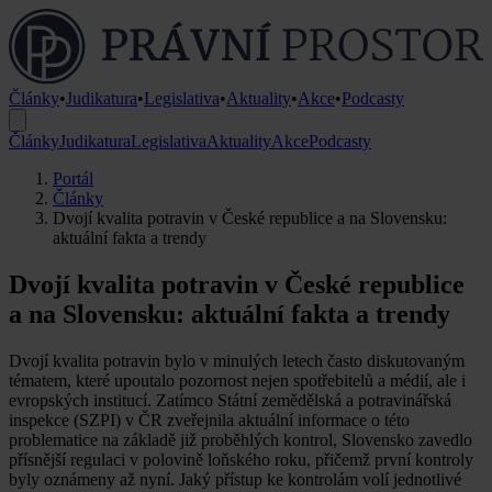
Články
•
Judikatura
•
Legislativa
•
Aktuality
•
Akce
•
Podcasty
Články
Judikatura
Legislativa
Aktuality
Akce
Podcasty
Portál
Články
Dvojí kvalita potravin v České republice a na Slovensku:
aktuální fakta a trendy
Dvojí kvalita potravin v České republice
a na Slovensku: aktuální fakta a trendy
Dvojí kvalita potravin bylo v minulých letech často diskutovaným
tématem, které upoutalo pozornost nejen spotřebitelů a médií, ale i
evropských institucí. Zatímco Státní zemědělská a potravinářská
inspekce (SZPI) v ČR zveřejnila aktuální informace o této
problematice na základě již proběhlých kontrol, Slovensko zavedlo
přísnější regulaci v polovině loňského roku, přičemž první kontroly
byly oznámeny až nyní. Jaký přístup ke kontrolám volí jednotlivé