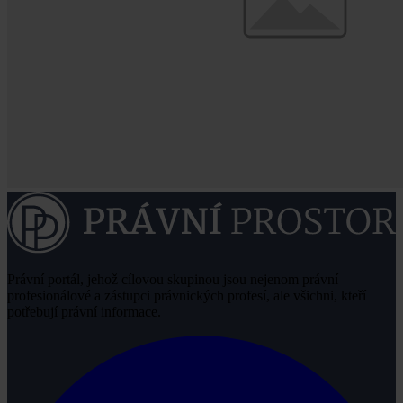
Právní portál, jehož cílovou skupinou jsou nejenom právní
profesionálové a zástupci právnických profesí, ale všichni, kteří
potřebují právní informace.