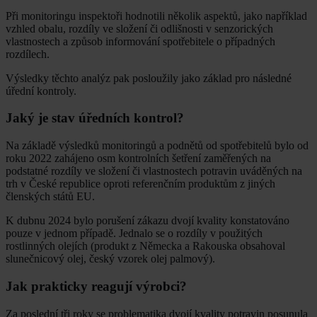
Při monitoringu inspektoři hodnotili několik aspektů, jako například
vzhled obalu, rozdíly ve složení či odlišnosti v senzorických
vlastnostech a způsob informování spotřebitele o případných
rozdílech.
Výsledky těchto analýz pak posloužily jako základ pro následné
úřední kontroly.
Jaký je stav úředních kontrol?
Na základě výsledků monitoringů a podnětů od spotřebitelů bylo od
roku 2022 zahájeno osm kontrolních šetření zaměřených na
podstatné rozdíly ve složení či vlastnostech potravin uváděných na
trh v České republice oproti referenčním produktům z jiných
členských států EU.
K dubnu 2024 bylo porušení zákazu dvojí kvality konstatováno
pouze v jednom případě. Jednalo se o rozdíly v použitých
rostlinných olejích (produkt z Německa a Rakouska obsahoval
slunečnicový olej, český vzorek olej palmový).
Jak prakticky reagují výrobci?
Za poslední tři roky se problematika dvojí kvality potravin posunula