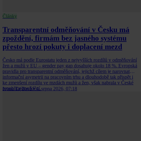
Články
Transparentní odměňování v Česku má
zpoždění, firmám bez jasného systému
přesto hrozí pokuty i doplacení mezd
Česko má podle Eurostatu jeden z nejvyšších rozdílů v odměňování
žen a mužů v EU – gender pay gap dosahuje okolo 18 %. Evropská
pravidla pro transparentní odměňování, jejichž cílem je narovnat
informační asymetrii na pracovním trhu a dlouhodobě tak přispět i
ke zmenšení rozdílu ve mzdách mužů a žen, však nabrala v České
republice zpoždění.
Ivona Tajšlová
•
4. srpna 2026, 07:18