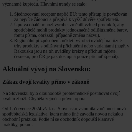
významně kupředu. Hlavními trendy se stalo:
Sjednocování receptur napříč EU: tento přístup je považován
za nejvíce žádoucí a přispívá k vyšší důvěře spotřebitelů.
Úprava obalů: mnozí výrobci změnili vzhled produktů, aby
spotřebitelé mohli produkty jednoznačně odlišit(změna barev,
fontu písma, obrázků, případně změna názvu).
Regionální přizpůsobení: někteří výrobci uvádějí na různé
trhy produkty s odlišnými příchutěmi nebo variantami (např. v
Rakousku jsou na trh uváděny krekry s příchutí rajčete,
česneku, pro ČR je pak dostupná pouze příchuť špenát).
Aktuální vývoj na Slovensku:
Zákaz dvojí kvality přímo v zákoně
Na Slovensku bylo dlouhodobě problematické postihovat dvojí
kvalitu zboží. Chyběla zejména právní opora.
Od 1. července 2024 však na Slovensku vstoupila v účinnost nová
spotřebitelská legislativa, která mimo jiné zavedla novou nekalou
obchodní praktiku. Podle ní se obchodník dopouští klamavé
praktiky, pokud: