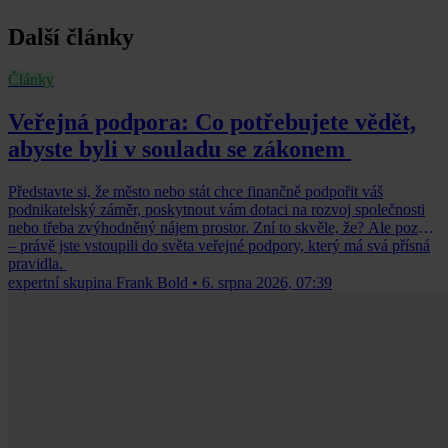
Další články
Články
Veřejná podpora: Co potřebujete vědět,
abyste byli v souladu se zákonem
Představte si, že město nebo stát chce finančně podpořit váš
podnikatelský záměr, poskytnout vám dotaci na rozvoj společnosti
nebo třeba zvýhodněný nájem prostor. Zní to skvěle, že? Ale pozor
– právě jste vstoupili do světa veřejné podpory, který má svá přísná
pravidla.
expertní skupina Frank Bold
•
6. srpna 2026, 07:39