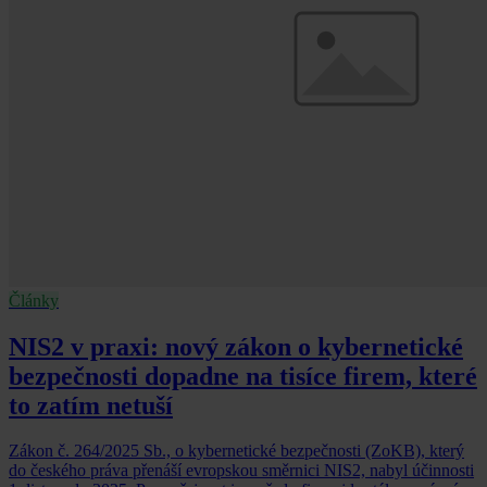
Články
NIS2 v praxi: nový zákon o kybernetické
bezpečnosti dopadne na tisíce firem, které
to zatím netuší
Zákon č. 264/2025 Sb., o kybernetické bezpečnosti (ZoKB), který
do českého práva přenáší evropskou směrnici NIS2, nabyl účinnosti