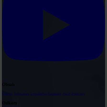
Obsah
Články
Judikatura
Legislativa
Aktuality
Akce
Podcasty
Odkazy