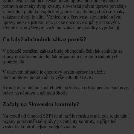
skutečnost, že zatímco česká právní úprava postihuje uvádění
potravin se znaky dvojí kvality, slovenská právní úprava považuje
za nekalou praktiku explicitně „pouze“ marketing zboží se znaky
zakázané dvojí kvality. Vzhledem k čerstvosti slovenské právní
úpravy nelze s jistotou říci, jak se dozorové orgány s takovým,
zřejmě nezamýšleným, zúžením zakázané praktiky vypořádají.
Co když obchodník zákaz poruší?
V případě porušení zákazu bude obchodník čelit jak sankcím ze
strany dozorového úřadu, tak případným nárokům samotných
spotřebitelů.
V takovém případě je dozorový orgán oprávněn uložit
obchodníkovi pokutu až do výše 200.000 EUR.
Kromě toho mohou spotřebitelé požadovat odstoupení od smlouvy,
právo na nápravu a náhradu škody.
Začaly na Slovensku kontroly?
Na rozdíl od činnosti SZPI není na Slovensku jasné, zda regionální
orgány potravinářské správy již zahájily kontroly, a případné
výsledky kontrol nejsou veřejně známy.