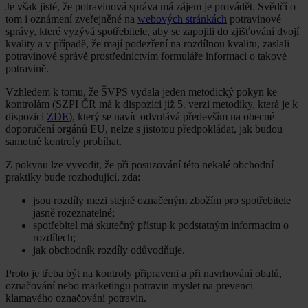
Je však jisté, že potravinová správa má zájem je provádět. Svědčí o
tom i oznámení zveřejněné na
webových stránkách
potravinové
správy, které vyzývá spotřebitele, aby se zapojili do zjišťování dvojí
kvality a v případě, že mají podezření na rozdílnou kvalitu, zaslali
potravinové správě prostřednictvím formuláře informaci o takové
potravině.
Vzhledem k tomu, že ŠVPS vydala jeden metodický pokyn ke
kontrolám (SZPI ČR má k dispozici již 5. verzi metodiky, která je k
dispozici
ZDE
), který se navíc odvolává především na obecné
doporučení orgánů EU, nelze s jistotou předpokládat, jak budou
samotné kontroly probíhat.
Z pokynu lze vyvodit, že při posuzování této nekalé obchodní
praktiky bude rozhodující, zda:
jsou rozdíly mezi stejně označeným zbožím pro spotřebitele
jasně rozeznatelné;
spotřebitel má skutečný přístup k podstatným informacím o
rozdílech;
jak obchodník rozdíly odůvodňuje.
Proto je třeba být na kontroly připraveni a při navrhování obalů,
označování nebo marketingu potravin myslet na prevenci
klamavého označování potravin.