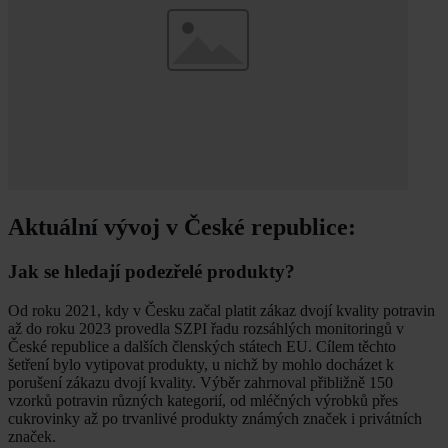
Aktuální vývoj v České republice:
Jak se hledají podezřelé produkty?
Od roku 2021, kdy v Česku začal platit zákaz dvojí kvality potravin
až do roku 2023 provedla SZPI řadu rozsáhlých monitoringů v
České republice a dalších členských státech EU. Cílem těchto
šetření bylo vytipovat produkty, u nichž by mohlo docházet k
porušení zákazu dvojí kvality. Výběr zahrnoval přibližně 150
vzorků potravin různých kategorií, od mléčných výrobků přes
cukrovinky až po trvanlivé produkty známých značek i privátních
značek.