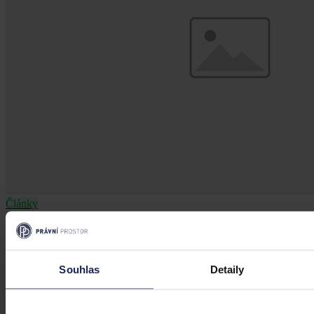
Články
Budoucnost dokazování před soudy v
době AI
Souhlas
Detaily
Umělá inteligence změní soudní proces. Je možné dnes považovat
digitální důkazy za věrohodné? Výzvy pro justici v době AI.