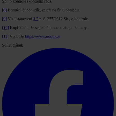
Sb., o kontrole (kontrolní řád).
[8]
Bohužel či bohudík, záleží na úhlu pohledu.
[9]
Viz ustanovení
§ 7
z. č. 255/2012 Sb., o kontrole.
[10]
Kupříkladu, že se jedná pouze o atrapu kamery.
[11]
Viz blíže
https://www.uoou.cz/
Sdílet článek