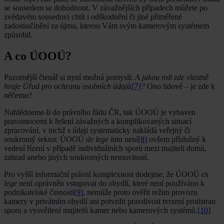
se sousedem se dohodnout. V závažnějších případech můžete po
zvědavém sousedovi chtít i odškodnění či jiné přiměřené
zadostiučinění za újmu, kterou Vám svým kamerovým systémem
způsobil.
A co ÚOOÚ?
Pozornější čtenář si nyní možná pomyslí:
A jakou roli zde vlastně
hraje Úřad pro ochranu osobních údajů
[7]
?
Ono lidové – je zde k
něčemu?
Nahlédneme-li do právního řádu ČR, tak ÚOOÚ je vybaven
pravomocemi k řešení závažných a komplikovaných situací
zpracování, v nichž s údaji systematicky nakládá veřejný či
soukromý sektor. ÚOOÚ
de lege lata
není
[8]
ovšem příslušný k
vedení řízení v případě individuálních sporů mezi majiteli domů,
zahrad anebo jiných soukromých nemovitostí.
Pro vyšší informační právní komplexnost dodejme, že ÚOOÚ
ex
lege
není oprávněn vstupovat do obydlí, které není používáno k
podnikatelské činnosti
[9]
, nemůže proto ověřit režim provozu
kamery v privátním obydlí ani potvrdit pravdivost tvrzení protistran
sporu a vysvětlení majitelů kamer nebo kamerových systémů.
[10]