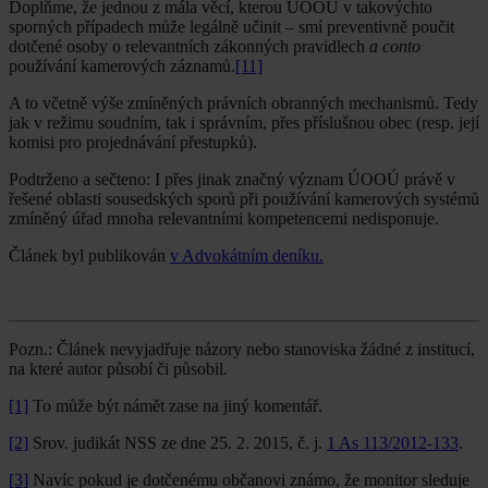
Doplňme, že jednou z mála věcí, kterou ÚOOÚ v takovýchto
sporných případech může legálně učinit – smí preventivně poučit
dotčené osoby o relevantních zákonných pravidlech
a conto
používání kamerových záznamů.
[11]
A to včetně výše zmíněných právních obranných mechanismů. Tedy
jak v režimu soudním, tak i správním, přes příslušnou obec (resp. její
komisi pro projednávání přestupků).
Podtrženo a sečteno: I přes jinak značný význam ÚOOÚ právě v
řešené oblasti sousedských sporů při používání kamerových systémů
zmíněný úřad mnoha relevantními kompetencemi nedisponuje.
Článek byl publikován
v Advokátním deníku.
Pozn.: Článek nevyjadřuje názory nebo stanoviska žádné z institucí,
na které autor působí či působil.
[1]
To může být námět zase na jiný komentář.
[2]
Srov. judikát NSS ze dne 25. 2. 2015, č. j.
1 As 113/2012-133
.
[3]
Navíc pokud je dotčenému občanovi známo, že monitor sleduje