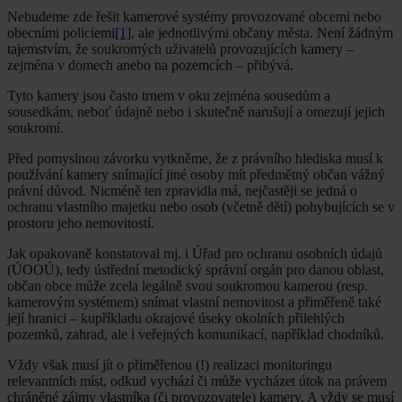
Nebudeme zde řešit kamerové systémy provozované obcemi nebo
obecními policiemi
[1]
, ale jednotlivými občany města. Není žádným
tajemstvím, že soukromých uživatelů provozujících kamery –
zejména v domech anebo na pozemcích – přibývá.
Tyto kamery jsou často trnem v oku zejména sousedům a
sousedkám, neboť údajně nebo i skutečně narušují a omezují jejich
soukromí.
Před pomyslnou závorku vytkněme, že z právního hlediska musí k
používání kamery snímající jiné osoby mít předmětný občan vážný
právní důvod. Nicméně ten zpravidla má, nejčastěji se jedná o
ochranu vlastního majetku nebo osob (včetně dětí) pohybujících se v
prostoru jeho nemovitostí.
Jak opakovaně konstatoval mj. i Úřad pro ochranu osobních údajů
(ÚOOÚ), tedy ústřední metodický správní orgán pro danou oblast,
občan obce může zcela legálně svou soukromou kamerou (resp.
kamerovým systémem) snímat vlastní nemovitost a přiměřeně také
její hranici – kupříkladu okrajové úseky okolních přilehlých
pozemků, zahrad, ale i veřejných komunikací, například chodníků.
Vždy však musí jít o přiměřenou (!) realizaci monitoringu
relevantních míst, odkud vychází či může vycházet útok na právem
chráněné zájmy vlastníka (či provozovatele) kamery. A vždy se musí