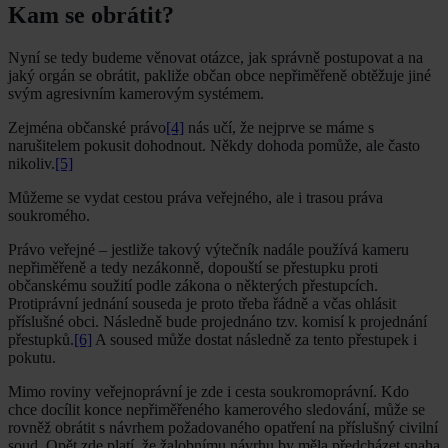
Kam se obrátit?
Nyní se tedy budeme věnovat otázce, jak správně postupovat a na
jaký orgán se obrátit, pakliže občan obce nepřiměřeně obtěžuje jiné
svým agresivním kamerovým systémem.
Zejména občanské právo
[4]
nás učí, že nejprve se máme s
narušitelem pokusit dohodnout. Někdy dohoda pomůže, ale často
nikoliv.
[5]
Můžeme se vydat cestou práva veřejného, ale i trasou práva
soukromého.
Právo veřejné – jestliže takový výtečník nadále používá kameru
nepřiměřeně a tedy nezákonně, dopouští se přestupku proti
občanskému soužití podle zákona o některých přestupcích.
Protiprávní jednání souseda je proto třeba řádně a včas ohlásit
příslušné obci. Následně bude projednáno tzv. komisí k projednání
přestupků.
[6]
A soused může dostat následně za tento přestupek i
pokutu.
Mimo roviny veřejnoprávní je zde i cesta soukromoprávní. Kdo
chce docílit konce nepřiměřeného kamerového sledování, může se
rovněž obrátit s návrhem požadovaného opatření na příslušný civilní
soud. Opět zde platí, že žalobnímu návrhu by měla předcházet snaha