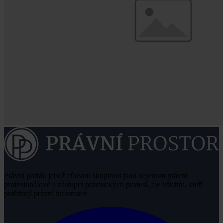
Právní portál, jehož cílovou skupinou jsou nejenom právní
profesionálové a zástupci právnických profesí, ale všichni, kteří
potřebují právní informace.