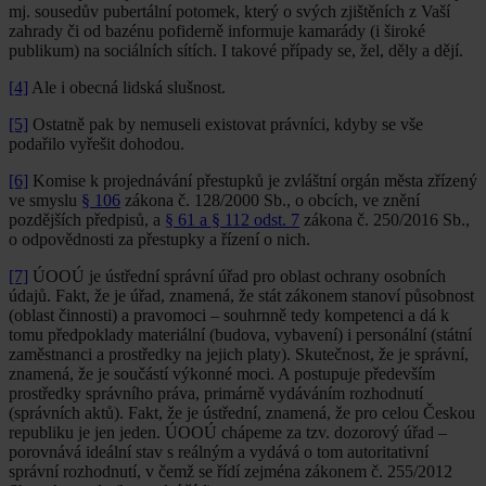
mj. sousedův pubertální potomek, který o svých zjištěních z Vaší
zahrady či od bazénu pofiderně informuje kamarády (i široké
publikum) na sociálních sítích. I takové případy se, žel, děly a dějí.
[4]
Ale i obecná lidská slušnost.
[5]
Ostatně pak by nemuseli existovat právníci, kdyby se vše
podařilo vyřešit dohodou.
[6]
Komise k projednávání přestupků je zvláštní orgán města zřízený
ve smyslu
§ 106
zákona č. 128/2000 Sb., o obcích, ve znění
pozdějších předpisů, a
§ 61 a § 112 odst. 7
zákona č. 250/2016 Sb.,
o odpovědnosti za přestupky a řízení o nich.
[7]
ÚOOÚ je ústřední správní úřad pro oblast ochrany osobních
údajů. Fakt, že je úřad, znamená, že stát zákonem stanoví působnost
(oblast činnosti) a pravomoci – souhrnně tedy kompetenci a dá k
tomu předpoklady materiální (budova, vybavení) i personální (státní
zaměstnanci a prostředky na jejich platy). Skutečnost, že je správní,
znamená, že je součástí výkonné moci. A postupuje především
prostředky správního práva, primárně vydáváním rozhodnutí
(správních aktů). Fakt, že je ústřední, znamená, že pro celou Českou
republiku je jen jeden. ÚOOÚ chápeme za tzv. dozorový úřad –
porovnává ideální stav s reálným a vydává o tom autoritativní
správní rozhodnutí, v čemž se řídí zejména zákonem č. 255/2012