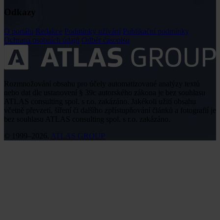
Odkazy
O portálu
Redakce
Podmínky užívání
Publikační podmínky
Ochrana osobních údajů
Odběr časopisu
Rozmnožování obsahu pro účely automatizované analýzy textů
nebo dat dle ustanovení § 39c autorského zákona je bez souhlasu
ATLAS consulting spol. s r.o. zakázáno. Jakékoli užití obsahu
včetně převzetí, šíření či dalšího zpřístupňování článků a fotografií je
bez souhlasu ATLAS consulting spol. s r.o. zakázáno.
© 1999–2026,
ATLAS GROUP