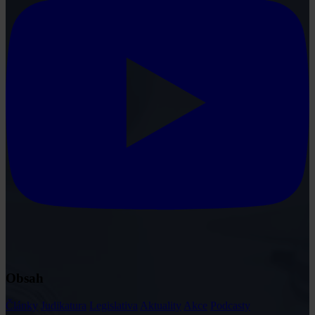
Obsah
Články
Judikatura
Legislativa
Aktuality
Akce
Podcasty