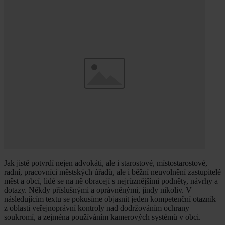
Jak jistě potvrdí nejen advokáti, ale i starostové, místostarostové,
radní, pracovníci městských úřadů, ale i běžní neuvolnění zastupitelé
měst a obcí, lidé se na ně obracejí s nejrůznějšími podněty, návrhy a
dotazy. Někdy příslušnými a oprávněnými, jindy nikoliv. V
následujícím textu se pokusíme objasnit jeden kompetenční otazník
z oblasti veřejnoprávní kontroly nad dodržováním ochrany
soukromí, a zejména používáním kamerových systémů v obci.