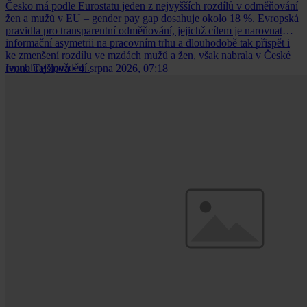
Česko má podle Eurostatu jeden z nejvyšších rozdílů v odměňování
žen a mužů v EU – gender pay gap dosahuje okolo 18 %. Evropská
pravidla pro transparentní odměňování, jejichž cílem je narovnat
informační asymetrii na pracovním trhu a dlouhodobě tak přispět i
ke zmenšení rozdílu ve mzdách mužů a žen, však nabrala v České
republice zpoždění.
Ivona Tajšlová
•
4. srpna 2026, 07:18