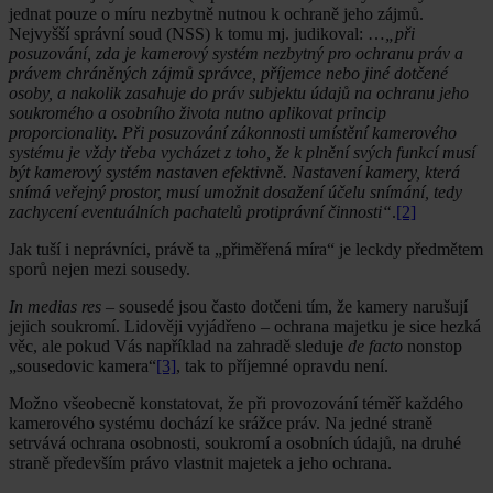
jednat pouze o míru nezbytně nutnou k ochraně jeho zájmů.
Nejvyšší správní soud (NSS) k tomu mj. judikoval: …
„při
posuzování, zda je kamerový systém nezbytný pro ochranu práv a
právem chráněných zájmů správce, příjemce nebo jiné dotčené
osoby, a nakolik zasahuje do práv subjektu údajů na ochranu jeho
soukromého a osobního života nutno aplikovat princip
proporcionality. Při posuzování zákonnosti umístění kamerového
systému je vždy třeba vycházet z toho, že k plnění svých funkcí musí
být kamerový systém nastaven efektivně. Nastavení kamery, která
snímá veřejný prostor, musí umožnit dosažení účelu snímání, tedy
zachycení eventuálních pachatelů protiprávní činnosti“
.
[2]
Jak tuší i neprávníci, právě ta „přiměřená míra“ je leckdy předmětem
sporů nejen mezi sousedy.
In medias res
– sousedé jsou často dotčeni tím, že kamery narušují
jejich soukromí. Lidověji vyjádřeno – ochrana majetku je sice hezká
věc, ale pokud Vás například na zahradě sleduje
de facto
nonstop
„sousedovic kamera“
[3]
, tak to příjemné opravdu není.
Možno všeobecně konstatovat, že při provozování téměř každého
kamerového systému dochází ke srážce práv. Na jedné straně
setrvává ochrana osobnosti, soukromí a osobních údajů, na druhé
straně především právo vlastnit majetek a jeho ochrana.