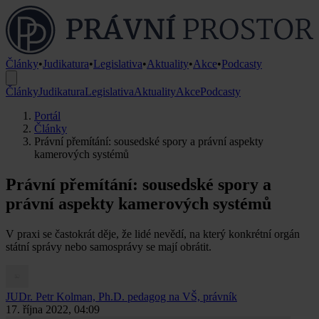
Články
•
Judikatura
•
Legislativa
•
Aktuality
•
Akce
•
Podcasty
Články
Judikatura
Legislativa
Aktuality
Akce
Podcasty
Portál
Články
Právní přemítání: sousedské spory a právní aspekty
kamerových systémů
Právní přemítání: sousedské spory a
právní aspekty kamerových systémů
V praxi se častokrát děje, že lidé nevědí, na který konkrétní orgán
státní správy nebo samosprávy se mají obrátit.
JUDr. Petr Kolman, Ph.D.
pedagog na VŠ, právník
17. října 2022, 04:09