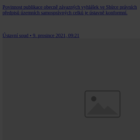
Povinnost publikace obecně závazných vyhlášek ve Sbírce právních
předpisů územních samosprávných celků je ústavně konformní.
Ústavní soud
•
9. prosince 2021, 09:21