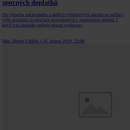
sporných doplatků
Do výpočtu odchodného a dalších výsluhových nároků se počítá i
výše doplatků za přesčasy provedených v rozhodném období. I
když tyto doplatky nebyly dosud vyplaceny.
Mgr. Martin Eliášek
•
16. dubna 2019, 22:00