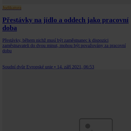
Judikatura
Přestávky na jídlo a oddech jako pracovní
doba
Přestávky, během nichž musí být zaměstnanec k dispozici
zaměstnavateli do dvou minut, mohou být považovány za pracovní
dobu
Soudní dvůr Evropské unie
•
14. září 2021, 06:53