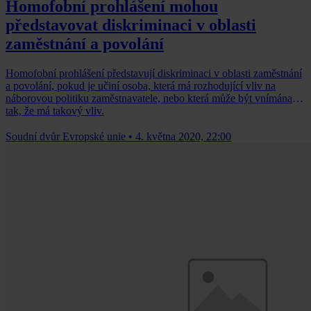
Homofobní prohlášení mohou
představovat diskriminaci v oblasti
zaměstnání a povolání
Homofobní prohlášení představují diskriminaci v oblasti zaměstnání
a povolání, pokud je učiní osoba, která má rozhodující vliv na
náborovou politiku zaměstnavatele, nebo která může být vnímána
tak, že má takový vliv.
Soudní dvůr Evropské unie
•
4. května 2020, 22:00