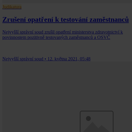
Judikatura
Zrušení opatření k testování zaměstnanců
Nejvyšší správní soud zrušil opatření ministerstva zdravotnictví k
povinnostem pozitivně testovaných zaměstnanců a OSVČ
Nejvyšší správní soud
•
12. května 2021, 05:48