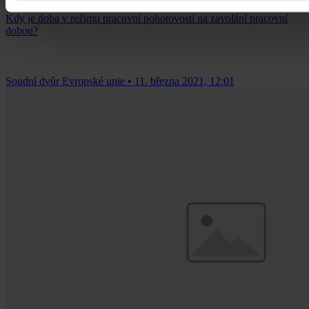
Kdy je doba v režimu pracovní pohotovosti na zavolání pracovní
dobou?
Soudní dvůr Evropské unie
•
11. března 2021, 12:01