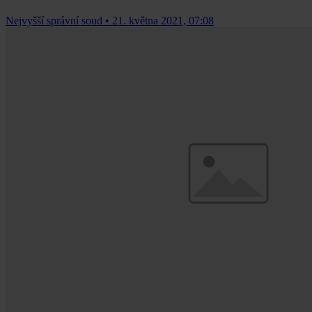
Nejvyšší správní soud
•
21. května 2021, 07:08