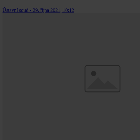
Ústavní soud
•
29. října 2021, 10:12