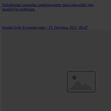
Náboženská neutralita zaměstnavatele musí odpovídat jeho
skutečným potřebám.
Soudní dvůr Evropské unie
•
19. července 2021, 09:47