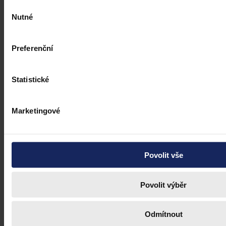
Výběr
Nutné
souhlasu
Preferenční
Statistické
Marketingové
Povolit vše
Povolit výběr
Judikatura
Odmítnout
Pracovní pohotovost a pracovní doba