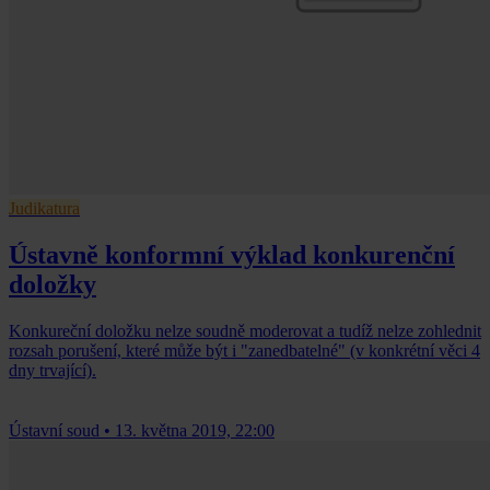
Judikatura
Ústavně konformní výklad konkurenční
doložky
Konkureční doložku nelze soudně moderovat a tudíž nelze zohlednit
rozsah porušení, které může být i "zanedbatelné" (v konkrétní věci 4
dny trvající).
Ústavní soud
•
13. května 2019, 22:00