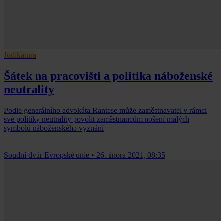
Judikatura
Šátek na pracovišti a politika náboženské
neutrality
Podle generálního advokáta Rantose může zaměstnavatel v rámci
své politiky neutrality povolit zaměstnancům nošení malých
symbolů náboženského vyznání
Soudní dvůr Evropské unie
•
26. února 2021, 08:35