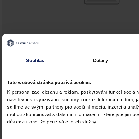
Judikatura
Souhlas
Detaily
NSS nezrušil opatření o testování
zaměstnanců
Tato webová stránka používá cookies
K personalizaci obsahu a reklam, poskytování funkcí sociáln
Soud zamítl dva návrhy na zrušení opatření o testování zaměstnanců
návštěvnosti využíváme soubory cookie. Informace o tom, j
na pracovišti
sdílíme se svými partnery pro sociální média, inzerci a analý
mohou zkombinovat s dalšími informacemi, které jste jim posk
důsledku toho, že používáte jejich služby.
Nejvyšší správní soud
•
28. dubna 2021, 09:17