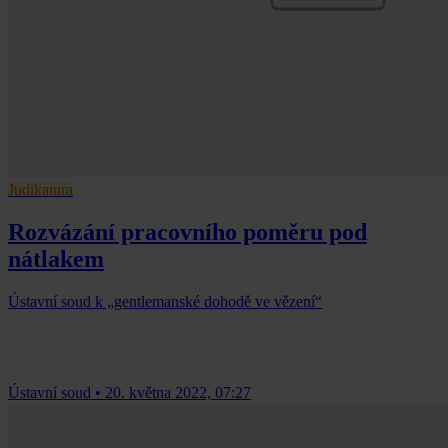
Judikatura
Rozvázání pracovního poměru pod
nátlakem
Ústavní soud k „gentlemanské dohodě ve vězení“
Ústavní soud
•
20. května 2022, 07:27