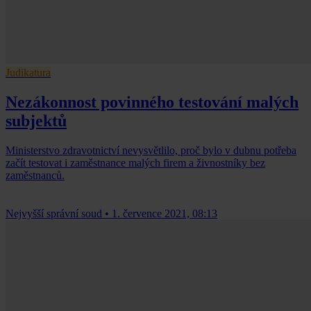
Judikatura
Nezákonnost povinného testování malých
subjektů
Ministerstvo zdravotnictví nevysvětlilo, proč bylo v dubnu potřeba
začít testovat i zaměstnance malých firem a živnostníky bez
zaměstnanců.
Nejvyšší správní soud
•
1. července 2021, 08:13