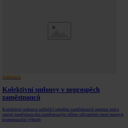
Judikatura
Kolektivní smlouvy v neprospěch
zaměstnanců
Kolektivní smlouva snižující odměnu zaměstnanců agentur práce
oproti zaměstnancům zaměstnaným přímo uživatelem musí stanovit
kompenzační výhody