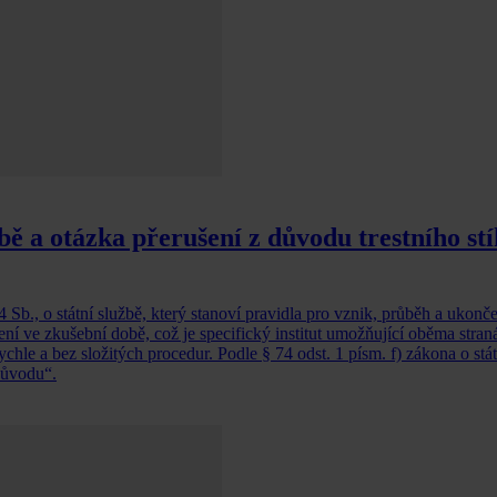
ě a otázka přerušení z důvodu trestního stí
b., o státní službě, který stanoví pravidla pro vznik, průběh a ukonč
í ve zkušební době, což je specifický institut umožňující oběma stra
hle a bez složitých procedur. Podle § 74 odst. 1 písm. f) zákona o stá
důvodu“.