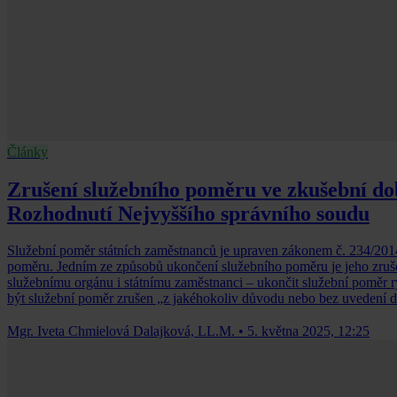
Články
Zrušení služebního poměru ve zkušební dob
Rozhodnutí Nejvyššího správního soudu
Služební poměr státních zaměstnanců je upraven zákonem č. 234/2014 S
poměru. Jedním ze způsobů ukončení služebního poměru je jeho zrušen
služebnímu orgánu i státnímu zaměstnanci – ukončit služební poměr ryc
být služební poměr zrušen „z jakéhokoliv důvodu nebo bez uvedení 
Mgr. Iveta Chmielová Dalajková, LL.M.
•
5. května 2025, 12:25