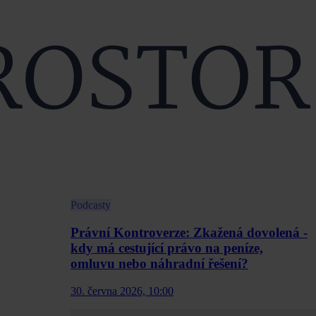
Podcasty
Právní Kontroverze: Zkažená dovolená -
kdy má cestující právo na peníze,
omluvu nebo náhradní řešení?
30. června 2026, 10:00