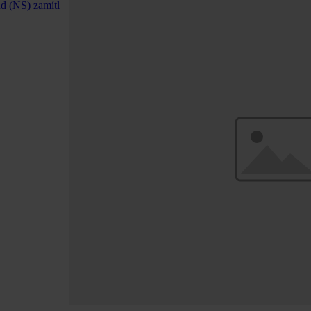
ud (NS) zamítl