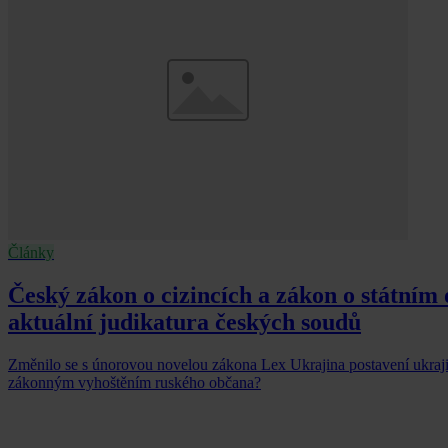
Články
Český zákon o cizincích a zákon o státním
aktuální judikatura českých soudů
Změnilo se s únorovou novelou zákona Lex Ukrajina postavení ukraji
zákonným vyhoštěním ruského občana?