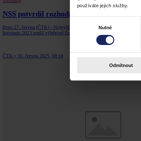
Aktuality
používáte jejich služby.
NSS potvrdil rozhodnutí ÚOHS rušící tendr 
Výběr
Brno 27. června (ČTK) - Nejvyšší správní soud (NSS) definitivně p
Nutné
souhlasu
listopadu 2023 zrušil výběrové řízení ministerstva pro místní rozvoj 
ČTK
•
30. června 2025, 08:18
Odmítnout