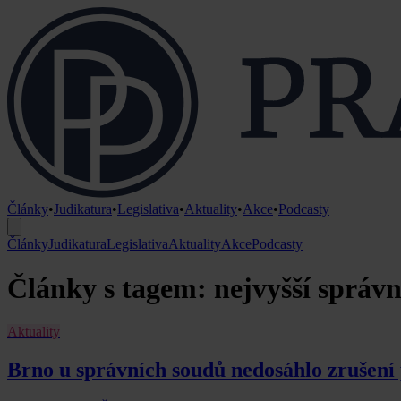
Články
•
Judikatura
•
Legislativa
•
Aktuality
•
Akce
•
Podcasty
Články
Judikatura
Legislativa
Aktuality
Akce
Podcasty
Články s tagem: nejvyšší správn
Aktuality
Brno u správních soudů nedosáhlo zrušení