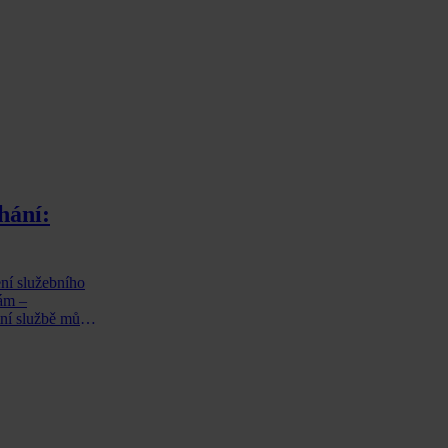
hání:
ení služebního
nám –
tní službě může