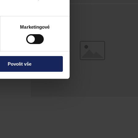
rým úřad v
Marketingové
Povolit vše