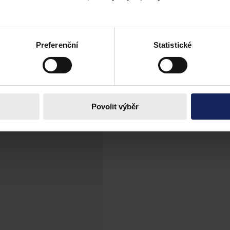
na digitalizaci stavebního řízení
otvrdil rozhodnutí Úřadu pro ochranu hospodářské soutěže (ÚOHS), kte
Preferenční
Statistické
(MMR) na digitalizaci stavebního řízení (DSŘ).
Povolit výběr