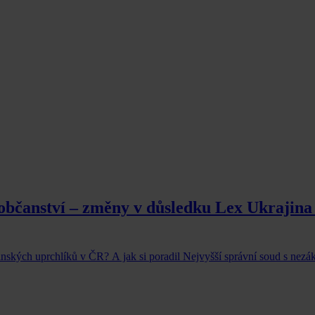
 občanství – změny v důsledku Lex Ukrajina
nských uprchlíků v ČR? A jak si poradil Nejvyšší správní soud s nez