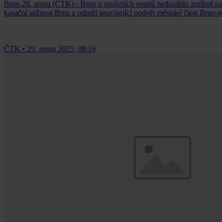
Brno 28. srpna (ČTK) - Brno u správních soudů nedosáhlo zrušení pam
kasační stížnost Brna a odmítl související podnět městské části Brno-s
ČTK
•
29. srpna 2025, 08:16