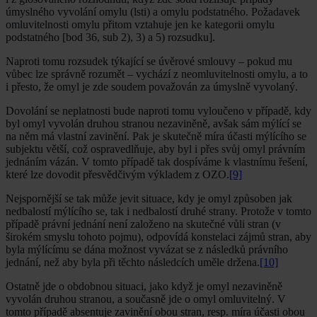
úmyslného vyvolání omylu (lsti) a omylu podstatného. Požadavek
omluvitelnosti omylu přitom vztahuje jen ke kategorii omylu
podstatného [bod 36, sub 2), 3) a 5) rozsudku].
Naproti tomu rozsudek týkající se úvěrové smlouvy – pokud mu
vůbec lze správně rozumět – vychází z neomluvitelnosti omylu, a to
i přesto, že omyl je zde soudem považován za úmyslně vyvolaný.
Dovolání se neplatnosti bude naproti tomu vyloučeno v případě, kdy
byl omyl vyvolán druhou stranou nezaviněně, avšak sám mýlící se
na něm má vlastní zavinění. Pak je skutečně míra účasti mýlícího se
subjektu větší, což ospravedlňuje, aby byl i přes svůj omyl právním
jednáním vázán. V tomto případě tak dospíváme k vlastnímu řešení,
které lze dovodit přesvědčivým výkladem z OZO.
[9]
Nejspornější se tak může jevit situace, kdy je omyl způsoben jak
nedbalostí mýlícího se, tak i nedbalostí druhé strany. Protože v tomto
případě právní jednání není založeno na skutečné vůli stran (v
širokém smyslu tohoto pojmu), odpovídá konstelaci zájmů stran, aby
byla mýlícímu se dána možnost vyvázat se z následků právního
jednání, než aby byla při těchto následcích uměle držena.
[10]
Ostatně jde o obdobnou situaci, jako když je omyl nezaviněně
vyvolán druhou stranou, a současně jde o omyl omluvitelný. V
tomto případě absentuje zavinění obou stran, resp. míra účasti obou