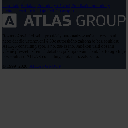
O portálu
Redakce
Podmínky užívání
Publikační podmínky
Ochrana osobních údajů
Odběr časopisu
Rozmnožování obsahu pro účely automatizované analýzy textů
nebo dat dle ustanovení § 39c autorského zákona je bez souhlasu
ATLAS consulting spol. s r.o. zakázáno. Jakékoli užití obsahu
včetně převzetí, šíření či dalšího zpřístupňování článků a fotografií je
bez souhlasu ATLAS consulting spol. s r.o. zakázáno.
© 1999–2026,
ATLAS GROUP