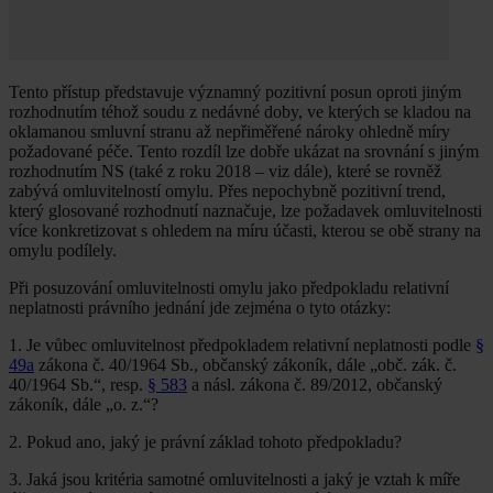
Tento přístup představuje významný pozitivní posun oproti jiným
rozhodnutím téhož soudu z nedávné doby, ve kterých se kladou na
oklamanou smluvní stranu až nepřiměřené nároky ohledně míry
požadované péče. Tento rozdíl lze dobře ukázat na srovnání s jiným
rozhodnutím NS (také z roku 2018 – viz dále), které se rovněž
zabývá omluvitelností omylu. Přes nepochybně pozitivní trend,
který glosované rozhodnutí naznačuje, lze požadavek omluvitelnosti
více konkretizovat s ohledem na míru účasti, kterou se obě strany na
omylu podílely.
Při posuzování omluvitelnosti omylu jako předpokladu relativní
neplatnosti právního jednání jde zejména o tyto otázky:
1. Je vůbec omluvitelnost předpokladem relativní neplatnosti podle
§
49a
zákona č. 40/1964 Sb., občanský zákoník, dále „obč. zák. č.
40/1964 Sb.“, resp.
§ 583
a násl. zákona č. 89/2012, občanský
zákoník, dále „o. z.“?
2. Pokud ano, jaký je právní základ tohoto předpokladu?
3. Jaká jsou kritéria samotné omluvitelnosti a jaký je vztah k míře