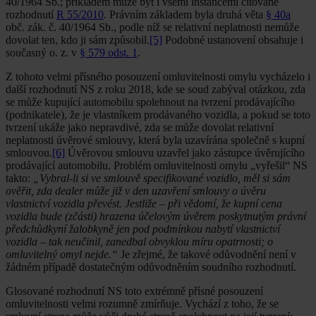
40/1964 Sb.; příkladem může být i všemi instancemi citované
rozhodnutí
R 55/2010
. Právním základem byla druhá věta
§ 40a
obč. zák. č. 40/1964 Sb., podle níž se relativní neplatnosti nemůže
dovolat ten, kdo ji sám způsobil.
[5]
Podobné ustanovení obsahuje i
současný o. z. v
§ 579 odst. 1
.
Z tohoto velmi přísného posouzení omluvitelnosti omylu vycházelo i
další rozhodnutí NS z roku 2018, kde se soud zabýval otázkou, zda
se může kupující automobilu spolehnout na tvrzení prodávajícího
(podnikatele), že je vlastníkem prodávaného vozidla, a pokud se toto
tvrzení ukáže jako nepravdivé, zda se může dovolat relativní
neplatnosti úvěrové smlouvy, která byla uzavírána společně s kupní
smlouvou.
[6]
Úvěrovou smlouvu uzavřel jako zástupce úvěrujícího
prodávající automobilu. Problém omluvitelnosti omylu „vyřešil“ NS
takto:
„Vybral-li si ve smlouvě specifikované vozidlo, měl si sám
ověřit, zda dealer může již v den uzavření smlouvy o úvěru
vlastnictví vozidla převést. Jestliže – při vědomí, že kupní cena
vozidla bude (zčásti) hrazena účelovým úvěrem poskytnutým právní
předchůdkyní žalobkyně jen pod podmínkou nabytí vlastnictví
vozidla – tak neučinil, zanedbal obvyklou míru opatrnosti; o
omluvitelný omyl nejde.“
Je zřejmé, že takové odůvodnění není v
žádném případě dostatečným odůvodněním soudního rozhodnutí.
Glosované rozhodnutí NS toto extrémně přísné posouzení
omluvitelnosti velmi rozumně zmírňuje. Vychází z toho, že se