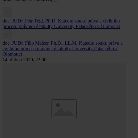
doc. JUDr. Petr Tégl, Ph.D.
Katedra soukr. práva a civilního
procesu právnické fakulty Univerzity Palackého v Olomouci
doc. JUDr. Filip Melzer, Ph.D., LL.M.
Katedra soukr. práva a
civilního procesu právnické fakulty Univerzity Palackého v
Olomouci
14. dubna 2020, 22:00