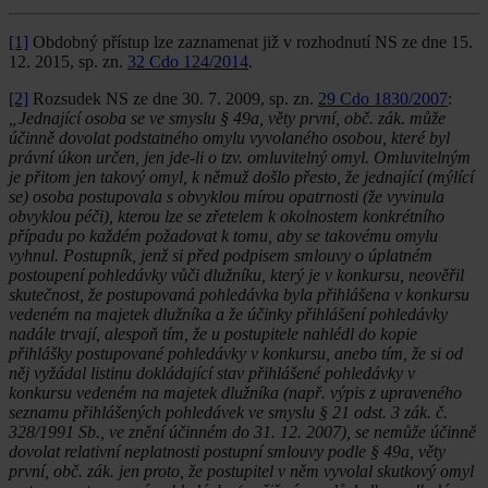
[1]
Obdobný přístup lze zaznamenat již v rozhodnutí NS ze dne 15.
12. 2015, sp. zn.
32 Cdo 124/2014
.
[2]
Rozsudek NS ze dne 30. 7. 2009, sp. zn.
29 Cdo 1830/2007
:
„Jednající osoba se ve smyslu § 49a, věty první, obč. zák. může
účinně dovolat podstatného omylu vyvolaného osobou, které byl
právní úkon určen, jen jde-li o tzv. omluvitelný omyl. Omluvitelným
je přitom jen takový omyl, k němuž došlo přesto, že jednající (mýlící
se) osoba postupovala s obvyklou mírou opatrnosti (že vyvinula
obvyklou péči), kterou lze se zřetelem k okolnostem konkrétního
případu po každém požadovat k tomu, aby se takovému omylu
vyhnul. Postupník, jenž si před podpisem smlouvy o úplatném
postoupení pohledávky vůči dlužníku, který je v konkursu, neověřil
skutečnost, že postupovaná pohledávka byla přihlášena v konkursu
vedeném na majetek dlužníka a že účinky přihlášení pohledávky
nadále trvají, alespoň tím, že u postupitele nahlédl do kopie
přihlášky postupované pohledávky v konkursu, anebo tím, že si od
něj vyžádal listinu dokládající stav přihlášené pohledávky v
konkursu vedeném na majetek dlužníka (např. výpis z upraveného
seznamu přihlášených pohledávek ve smyslu § 21 odst. 3 zák. č.
328/1991 Sb., ve znění účinném do 31. 12. 2007), se nemůže účinně
dovolat relativní neplatnosti postupní smlouvy podle § 49a, věty
první, obč. zák. jen proto, že postupitel v něm vyvolal skutkový omyl