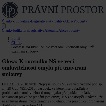
Články
•
Judikatura
•
Legislativa
•
Aktuality
•
Akce
•
Podcasty
Články
Judikatura
Legislativa
Aktuality
Akce
Podcasty
Portál
Články
Glosa: K rozsudku NS ve věci omluvitelnosti omylu při
uzavírání smlouvy
Glosa: K rozsudku NS ve věci
omluvitelnosti omylu při uzavírání
smlouvy
Dne 23. 10. 2018 vydal Nejvyšší soud (NS) ve věci vedené pod sp.
zn. 29 Cdo 4851/2016 rozsudek, ve kterém se vyjadřuje k
problematice omluvitelnosti omylu jako předpokladu relativní
neplatnosti právního jednání (smlouvy). NS zde dospěl k závěru, že
se smluvní strana může zásadně spolehnout na pravdivost prohlášení
druhé strany ve smlouvě.[1]