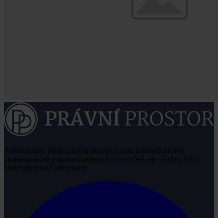
Právní portál, jehož cílovou skupinou jsou nejenom právní
profesionálové a zástupci právnických profesí, ale všichni, kteří
potřebují právní informace.