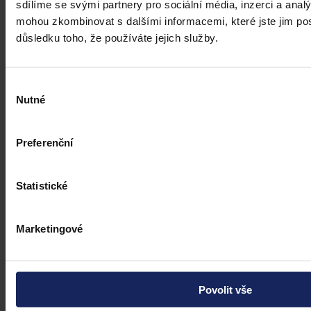
sdílíme se svými partnery pro sociální média, inzerci a analý
mohou zkombinovat s dalšími informacemi, které jste jim posk
důsledku toho, že používáte jejich služby.
Výběr
Nutné
souhlasu
Preferenční
Články
Statistické
Transparentní odměňování v Česku má
zpoždění, firmám bez jasného systému
Marketingové
přesto hrozí pokuty i doplacení mezd
Česko má podle Eurostatu jeden z nejvyšších rozdílů v odměňování
žen a mužů v EU – gender pay gap dosahuje okolo 18 %. Evropská
Povolit vše
pravidla pro transparentní odměňování, jejichž cílem je narovnat
informační asymetrii na pracovním trhu a dlouhodobě tak přispět i