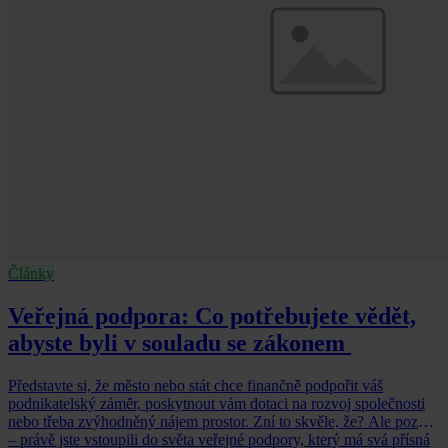
Články
Veřejná podpora: Co potřebujete vědět,
abyste byli v souladu se zákonem
Představte si, že město nebo stát chce finančně podpořit váš
podnikatelský záměr, poskytnout vám dotaci na rozvoj společnosti
nebo třeba zvýhodněný nájem prostor. Zní to skvěle, že? Ale pozor
– právě jste vstoupili do světa veřejné podpory, který má svá přísná