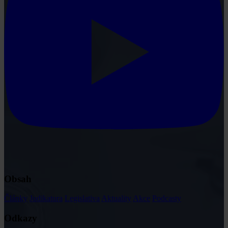
Obsah
Články
Judikatura
Legislativa
Aktuality
Akce
Podcasty
Odkazy