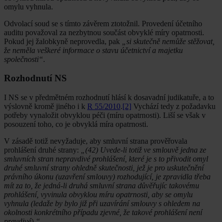
omylu vyhnula.
Odvolací soud se s tímto závěrem ztotožnil. Provedení účetního
auditu považoval za nezbytnou součást obvyklé míry opatrnosti.
Pokud jej žalobkyně neprovedla, pak
„si skutečně nemůže stěžovat,
že neměla veškeré informace o stavu účetnictví a majetku
společnosti“
.
Rozhodnutí NS
I NS se v předmětném rozhodnutí hlásí k dosavadní judikatuře, a to
výslovně kromě jiného i k
R 55/2010
.
[2]
Vychází tedy z požadavku
potřeby vynaložit obvyklou péči (míru opatrnosti). Liší se však v
posouzení toho, co je obvyklá míra opatrnosti.
V zásadě totiž nevyžaduje, aby smluvní strana prověřovala
prohlášení druhé strany:
„(42) Uvede-li totiž ve smlouvě jedna ze
smluvních stran nepravdivé prohlášení, které je s to přivodit omyl
druhé smluvní strany ohledně skutečnosti, jež je pro uskutečnění
právního úkonu (uzavření smlouvy) rozhodující, je zpravidla třeba
mít za to, že jedná-li druhá smluvní strana důvěřujíc takovému
prohlášení, vyvinula obvyklou míru opatrnosti, aby se omylu
vyhnula (ledaže by bylo již při uzavírání smlouvy s ohledem na
okolnosti konkrétního případu zjevné, že takové prohlášení není
pravdivé
).
“