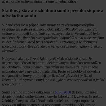
účasti druhé smluvní strany na omylu jednajícího?
Skutkový stav a rozhodnutí soudu prvního stupně a
odvolacího soudu
V dané věci šlo o případ, kdy strany na závěr komplexnějšího
vyjednávání ještě za účinnosti obč. zák. č. 40/1964 Sb. uzavřely
smlouvu o prodeji konkrétně vymezených akcií. Ve smlouvě bylo
uvedeno, že
„finanční stav společnosti odpovídá stavu zobrazenému
v účetní závěrce, která tvoří přílohu č. 3 smlouvy, a že účetnictví
společnosti poskytuje pravdivý a věrný obraz stavu jejího majetku a
závazků“
.
Nabyvatel akcií (v řízení žalobkyně) však následně zjistil, že
majetek společnosti byl oproti deklarovaným skutečnostem zatížen
nedobytnými pohledávkami, značným mankem a že byly značně
nadhodnoceny ceny zásob materiálu. Proto se žalobkyně dovolala
neplatnosti smlouvy o prodeji akcií, neboť převodci (v řízení
žalovaní) u ní vyvolali omyl, pokud
„jde o stav hospodaření a jmění
společnosti“
.
Soud prvního stupně s odkazem na
R 55/2010
(k tomu viz níže)
dospěl ohledně omluvitelnosti omylu žalobkyně k závěru, že pokud
žalobkyně neprovedla účetní audit společnosti, nepostupovala s
obvyklou mírou opatrnosti a nevyvinula obvyklou péči, aby se