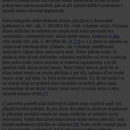
smluvní strana může vůči druhé straně spolehnout na její tvrzení;
pokud tato nejsou pravdivá, pak se při splnění dalších podmínek v
zásadě může i dovolat neplatnosti.
Sama kategorie omluvitelnosti omylu, jak plyne z dosavadní
judikatury k obč. zák. č. 40/1964 Sb., však vyžaduje revizi. Význam
účasti mýlícího se subjektu na omylu totiž nelze posoudit bez
současného zohlednění míry účasti druhé strany. Aplikace
§ 40a
věty druhé obč. zák. č. 40/1964 Sb. (
§ 579
o. z.), která se zakládá na
objektivně teleologickém výkladu, zde vyžaduje poměřování
dotčených zájmů obou smluvních stran. Nelze přitom tvrdit, že
jakákoli míra účasti dotčeného subjektu (mýlícího se) zcela vylučuje
jeho právo (zde: právo dovolat se relativní neplatnosti), a to při
jakékoli míře účasti druhé strany. Není žádný důvod, proč by se
účast jedné strany na omylu přičítala k její tíži, zatímco účast druhé
strany, resp. její míra, by byla zcela irelevantní. To, že má mýlící se
na omylu účast (v podobě jeho vlastního zavinění), přece nijak
nezmenšuje účast druhé strany, která omyl vyvolala nebo o něm
alespoň musela vědět.
[7]
Z takového poměřování dotčených zájmů stran vyplývá např. pro
případ lstivého jednání, že pro účely dovolání se relativní neplatnosti
je případné zavinění omylu ze strany mýlícího se subjektu zcela
irelevantní. Velmi intenzivní nepoctivost druhé strany převáží i nad
vlastní nedbalostí mýlícího se subjektu.
[8]
Tento závěr ostatně plyne
i z glosovaného rozhodnutí, když zde soud rozlišuje případy