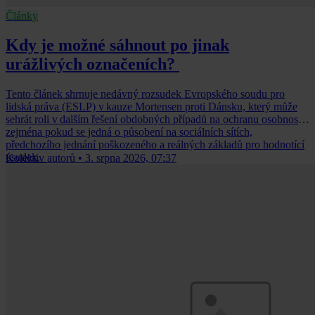
Články
Kdy je možné sáhnout po jinak
urážlivých označeních?
Tento článek shrnuje nedávný rozsudek Evropského soudu pro
lidská práva (ESLP) v kauze Mortensen proti Dánsku, který může
sehrát roli v dalším řešení obdobných případů na ochranu osobnosti,
zejména pokud se jedná o působení na sociálních sítích,
předchozího jednání poškozeného a reálných základů pro hodnotící
úsudek.
Kolektiv autorů
•
3. srpna 2026, 07:37