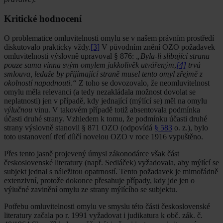
Kritické hodnocení
O problematice omluvitelnosti omylu se v našem právním prostředí
diskutovalo prakticky vždy.
[3]
V původním znění OZO požadavek
omluvitelnosti výslovně upravoval § 876:
„Byla-li slibující strana
pouze sama vinna svým omylem jakkolivěk utvářeným
,
[4]
trvá
smlouva, ledaže by přijímající straně musel tento omyl zřejmě z
okolností napadnouti
.
“
Z toho se dovozovalo, že neomluvitelnost
omylu měla relevanci (a tedy nezakládala možnost dovolat se
neplatnosti) jen v případě, kdy jednající (mýlící se) měl na omylu
výlučnou
vinu. V takovém případě totiž absentovala podmínka
účasti druhé strany. Vzhledem k tomu, že podmínku účasti druhé
strany výslovně stanovil § 871 OZO (odpovídá
§ 583
o. z.), bylo
toto ustanovení třetí dílčí novelou OZO v roce 1916 vypuštěno.
Přes tento jasně projevený úmysl zákonodárce však část
československé literatury (např. Sedláček) vyžadovala, aby mýlící se
subjekt jednal s náležitou opatrností. Tento požadavek je mimořádně
extenzivní, protože dokonce přesahuje případy, kdy jde jen o
výlučné zavinění omylu ze strany mýlícího se subjektu.
Potřebu omluvitelnosti omylu ve smyslu této části československé
literatury začala po r. 1991 vyžadovat i judikatura k obč. zák. č.