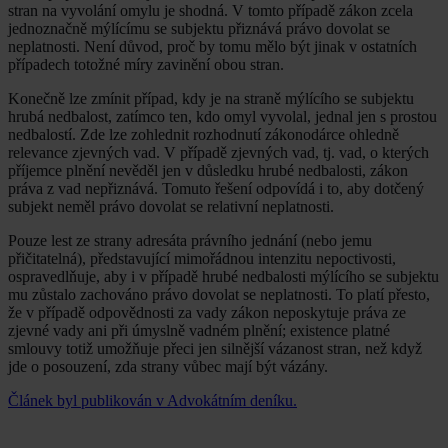
stran na vyvolání omylu je shodná. V tomto případě zákon zcela
jednoznačně mýlícímu se subjektu přiznává právo dovolat se
neplatnosti. Není důvod, proč by tomu mělo být jinak v ostatních
případech totožné míry zavinění obou stran.
Konečně lze zmínit případ, kdy je na straně mýlícího se subjektu
hrubá nedbalost, zatímco ten, kdo omyl vyvolal, jednal jen s prostou
nedbalostí. Zde lze zohlednit rozhodnutí zákonodárce ohledně
relevance zjevných vad. V případě zjevných vad, tj. vad, o kterých
příjemce plnění nevěděl jen v důsledku hrubé nedbalosti, zákon
práva z vad nepřiznává. Tomuto řešení odpovídá i to, aby dotčený
subjekt neměl právo dovolat se relativní neplatnosti.
Pouze lest ze strany adresáta právního jednání (nebo jemu
přičitatelná), představující mimořádnou intenzitu nepoctivosti,
ospravedlňuje, aby i v případě hrubé nedbalosti mýlícího se subjektu
mu zůstalo zachováno právo dovolat se neplatnosti. To platí přesto,
že v případě odpovědnosti za vady zákon neposkytuje práva ze
zjevné vady ani při úmyslně vadném plnění; existence platné
smlouvy totiž umožňuje přeci jen silnější vázanost stran, než když
jde o posouzení, zda strany vůbec mají být vázány.
Článek byl publikován v Advokátním deníku.