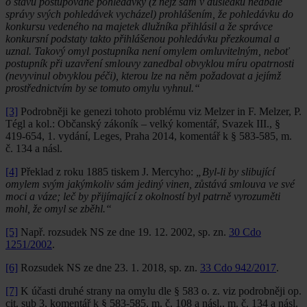
o stavu postupované pohledávky (z nějž sám v důsledku nedbalé
správy svých pohledávek vycházel) prohlášením, že pohledávku do
konkursu vedeného na majetek dlužníka přihlásil a že správce
konkursní podstaty takto přihlášenou pohledávku přezkoumal a
uznal. Takový omyl postupníka není omylem omluvitelným, neboť
postupník při uzavření smlouvy zanedbal obvyklou míru opatrnosti
(nevyvinul obvyklou péči), kterou lze na něm požadovat a jejímž
prostřednictvím by se tomuto omylu vyhnul.“
[3]
Podrobněji ke genezi tohoto problému viz Melzer in F. Melzer, P.
Tégl a kol.: Občanský zákoník – velký komentář, Svazek III., §
419-654, 1. vydání, Leges, Praha 2014, komentář k § 583-585, m.
č. 134 a násl.
[4]
Překlad z roku 1885 tiskem J. Mercyho:
„Byl-li by slibující
omylem svým jakýmkoliv sám jediný vinen, zůstává smlouva ve své
moci a váze; leč by přijímající z okolností byl patrně vyrozuměti
mohl, že omyl se zběhl.“
[5]
Např. rozsudek NS ze dne 19. 12. 2002, sp. zn.
30 Cdo
1251/2002
.
[6]
Rozsudek NS ze dne 23. 1. 2018, sp. zn.
33 Cdo 942/2017
.
[7]
K účasti druhé strany na omylu dle § 583 o. z. viz podrobněji op.
cit. sub 3, komentář k § 583-585, m. č. 108 a násl., m. č. 134 a násl.