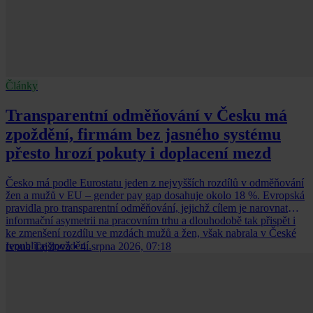
Články
Transparentní odměňování v Česku má
zpoždění, firmám bez jasného systému
přesto hrozí pokuty i doplacení mezd
Česko má podle Eurostatu jeden z nejvyšších rozdílů v odměňování
žen a mužů v EU – gender pay gap dosahuje okolo 18 %. Evropská
pravidla pro transparentní odměňování, jejichž cílem je narovnat
informační asymetrii na pracovním trhu a dlouhodobě tak přispět i
ke zmenšení rozdílu ve mzdách mužů a žen, však nabrala v České
republice zpoždění.
Ivona Tajšlová
•
4. srpna 2026, 07:18