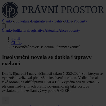
Články
•
Judikatura
•
Legislativa
•
Aktuality
•
Akce
•
Podcasty
Články
Judikatura
Legislativa
Aktuality
Akce
Podcasty
Portál
Články
Insolvenční novela se dotkla i úpravy exekucí
Insolvenční novela se dotkla i úpravy
exekucí
Dne 1. října 2024 nabyl účinnosti zákon č. 252/2024 Sb., kterým se
výrazně novelizoval především insolvenční zákon. Vedle toho ale
také obsahuje i dílčí úpravu OSŘ a EŘ. Zejména pak ve vztahu k
plátcům mzdy a jiných příjmů povinného, ale také postupu
exekutora při rozesílání výzvy podle § 46 EŘ.