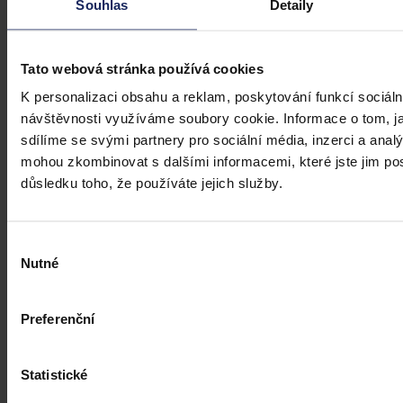
Souhlas
Detaily
Tato webová stránka používá cookies
Články
K personalizaci obsahu a reklam, poskytování funkcí sociáln
návštěvnosti využíváme soubory cookie. Informace o tom, j
Budoucnost dokazování před soudy v
sdílíme se svými partnery pro sociální média, inzerci a analý
době AI
mohou zkombinovat s dalšími informacemi, které jste jim posk
důsledku toho, že používáte jejich služby.
Umělá inteligence změní soudní proces. Je možné dnes považovat
digitální důkazy za věrohodné? Výzvy pro justici v době AI.
Výběr
Nutné
souhlasu
Hana Marešová
•
31. července 2026, 07:36
Preferenční
Statistické