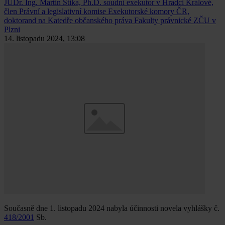
JUDr. Ing. Martin Štika, Ph.D.
soudní exekutor v Hradci Králové,
člen Právní a legislativní komise Exekutorské komory ČR,
doktorand na Katedře občanského práva Fakulty právnické ZČU v
Plzni
14. listopadu 2024, 13:08
Současně dne 1. listopadu 2024 nabyla účinnosti novela vyhlášky č.
418/2001
Sb.