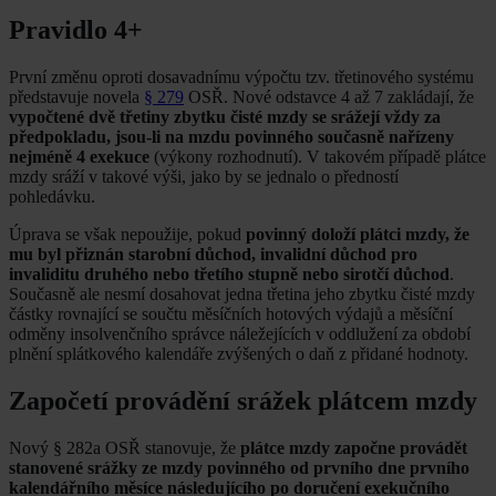
Pravidlo 4+
První změnu oproti dosavadnímu výpočtu tzv. třetinového systému
představuje novela
§ 279
OSŘ. Nové odstavce 4 až 7 zakládají, že
vypočtené dvě třetiny zbytku čisté mzdy se srážejí vždy za
předpokladu, jsou-li na mzdu povinného současně nařízeny
nejméně 4 exekuce
(výkony rozhodnutí). V takovém případě plátce
mzdy sráží v takové výši, jako by se jednalo o předností
pohledávku.
Úprava se však nepoužije, pokud
povinný doloží plátci mzdy, že
mu byl přiznán starobní důchod, invalidní důchod pro
invaliditu druhého nebo třetího stupně nebo sirotčí důchod
.
Současně ale nesmí dosahovat jedna třetina jeho zbytku čisté mzdy
částky rovnající se součtu měsíčních hotových výdajů a měsíční
odměny insolvenčního správce náležejících v oddlužení za období
plnění splátkového kalendáře zvýšených o daň z přidané hodnoty.
Započetí provádění srážek plátcem mzdy
Nový § 282a OSŘ stanovuje, že
plátce mzdy započne provádět
stanovené srážky ze mzdy povinného od prvního dne prvního
kalendářního měsíce následujícího po doručení exekučního