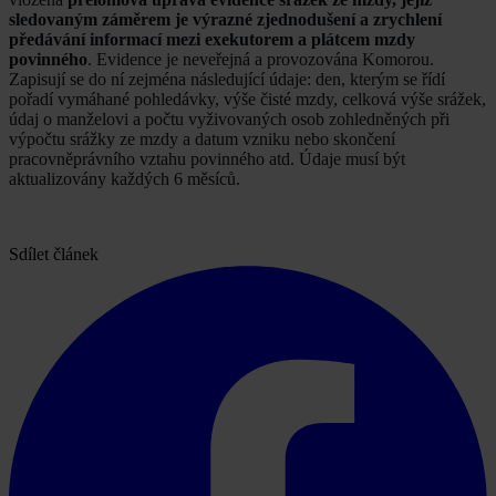
sledovaným záměrem je výrazné zjednodušení a zrychlení
předávání informací mezi exekutorem a plátcem mzdy
povinného
. Evidence je neveřejná a provozována Komorou.
Zapisují se do ní zejména následující údaje: den, kterým se řídí
pořadí vymáhané pohledávky, výše čisté mzdy, celková výše srážek,
údaj o manželovi a počtu vyživovaných osob zohledněných při
výpočtu srážky ze mzdy a datum vzniku nebo skončení
pracovněprávního vztahu povinného atd. Údaje musí být
aktualizovány každých 6 měsíců.
Sdílet článek