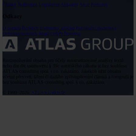
Články
Judikatura
Legislativa
Aktuality
Akce
Podcasty
Odkazy
O portálu
Redakce
Podmínky užívání
Publikační podmínky
Ochrana osobních údajů
Odběr časopisu
Rozmnožování obsahu pro účely automatizované analýzy textů
nebo dat dle ustanovení § 39c autorského zákona je bez souhlasu
ATLAS consulting spol. s r.o. zakázáno. Jakékoli užití obsahu
včetně převzetí, šíření či dalšího zpřístupňování článků a fotografií je
bez souhlasu ATLAS consulting spol. s r.o. zakázáno.
© 1999–2026,
ATLAS GROUP