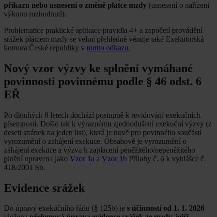
příkazu nebo usnesení o změně plátce mzdy
(usnesení o nařízení
výkonu rozhodnutí).
Problematice praktické aplikace pravidla 4+ a započetí provádění
srážek plátcem mzdy se velmi přehledně věnuje také Exekutorská
komora České republiky v
tomto odkazu
.
Nový vzor výzvy ke splnění vymáhané
povinnosti povinnému podle § 46 odst. 6
EŘ
Po dlouhých 8 letech dochází postupně k revidování exekučních
písemností. Došlo tak k výraznému zjednodušení exekuční výzvy (z
deseti stránek na jeden list), která je nově pro povinného součástí
vyrozumění o zahájení exekuce. Obsahově je vyrozumění o
zahájení exekuce a výzva k zaplacení peněžitého/nepeněžitého
plnění upravena jako
Vzor 1a
a
Vzor 1b
Přílohy č. 6 k vyhlášce č.
418/2001 Sb.
Evidence srážek
Do úpravy exekučního řádu (§ 125b) je
s účinností od 1. 1. 2026
vložena
přelomová úprava evidence srážek ze mzdy, jejíž