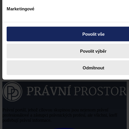
Marketingové
Povolit vše
Povolit výběr
Odmítnout
Právní portál, jehož cílovou skupinou jsou nejenom právní
profesionálové a zástupci právnických profesí, ale všichni, kteří
potřebují právní informace.