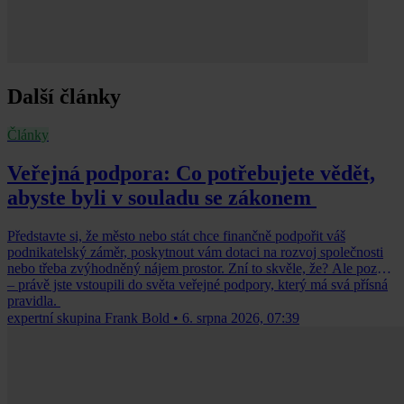
Další články
Články
Veřejná podpora: Co potřebujete vědět,
abyste byli v souladu se zákonem
Představte si, že město nebo stát chce finančně podpořit váš
podnikatelský záměr, poskytnout vám dotaci na rozvoj společnosti
nebo třeba zvýhodněný nájem prostor. Zní to skvěle, že? Ale pozor
– právě jste vstoupili do světa veřejné podpory, který má svá přísná
pravidla.
expertní skupina Frank Bold
•
6. srpna 2026, 07:39