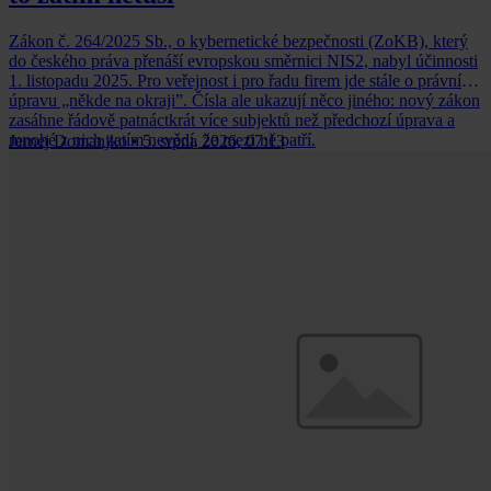
Zákon č. 264/2025 Sb., o kybernetické bezpečnosti (ZoKB), který
do českého práva přenáší evropskou směrnici NIS2, nabyl účinnosti
1. listopadu 2025. Pro veřejnost i pro řadu firem jde stále o právní
úpravu „někde na okraji”. Čísla ale ukazují něco jiného: nový zákon
zasáhne řádově patnáctkrát více subjektů než předchozí úprava a
mnohé z nich zatím nevědí, že mezi ně patří.
Jernej Domanjko
•
5. srpna 2026, 07:13