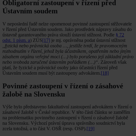
Obligatorní zastoupení v řízení před
Ústavním soudem
V neposlední řadě nelze opomenout povinné zastoupení stěžovatele
v řízení před Ústavním soudem. Jako prostředek nápravy zásahu do
ústavně garantovaného práva slouží ústavní stížnost. Podle
§ 72
odst. 1 písm. a
) ZÚS
[17]
je mj. oprávněna podat ústavní stížnost
,,fyzická nebo právnická osoba …, jestliže tvrdí, že pravomocným
rozhodnutím v řízení, jehož byla účastníkem, opatřením nebo jiným
zásahem orgánu veřejné moci (…) bylo porušeno její základní právo
nebo svoboda zaručené ústavním pořádkem (…)“
. Zároveň však
platí, že fyzické a právnické osoby jako účastníci řízení před
Ústavním soudem musí být zastoupeny advokátem.
[18]
Povinné zastoupení v řízení o zásahové
žalobě na Slovensku
Výše bylo představeno fakultativní zastoupení advokátem v řízení o
zásahové žalobě v České republice. V této části článku se zaměřím
na problematiku povinného zastoupení v řízení o zásahové žalobě
na Slovensku. Výchozí právní úprava správního soudnictví byla
zcela totožná, a to část V. OSŘ (resp. OSP).
[19]