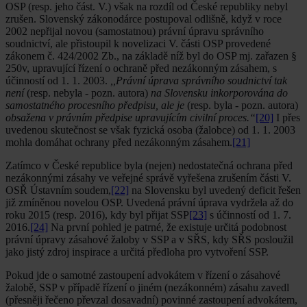
OSP (resp. jeho část. V.) však na rozdíl od České republiky nebyl
zrušen. Slovenský zákonodárce postupoval odlišně, když v roce
2002 nepřijal novou (samostatnou) právní úpravu správního
soudnictví, ale přistoupil k novelizaci V. části OSP provedené
zákonem č. 424/2002 Zb., na základě níž byl do OSP mj. zařazen §
250v, upravující řízení o ochraně před nezákonným zásahem, s
účinností od 1. 1. 2003.
,,Právní úprava správního soudnictví tak
není
(resp. nebyla - pozn. autora)
na Slovensku inkorporována do
samostatného procesního předpisu, ale je
(resp. byla - pozn. autora)
obsažena v právním předpise upravujícím civilní proces.“
[20]
I přes
uvedenou skutečnost se však fyzická osoba (žalobce) od 1. 1. 2003
mohla domáhat ochrany před nezákonným zásahem.
[21]
Zatímco v České republice byla (nejen) nedostatečná ochrana před
nezákonnými zásahy ve veřejné správě vyřešena zrušením části V.
OSŘ Ústavním soudem,
[22]
na Slovensku byl uvedený deficit řešen
již zmíněnou novelou OSP. Uvedená právní úprava vydržela až do
roku 2015 (resp. 2016), kdy byl přijat SSP
[23]
s účinností od 1. 7.
2016.
[24]
Na první pohled je patrné, že existuje určitá podobnost
právní úpravy zásahové žaloby v SSP a v SŘS, kdy SŘS posloužil
jako jistý zdroj inspirace a určitá předloha pro vytvoření SSP.
Pokud jde o samotné zastoupení advokátem v řízení o zásahové
žalobě, SSP v případě řízení o jiném (nezákonném) zásahu zavedl
(přesněji řečeno převzal dosavadní) povinné zastoupení advokátem,