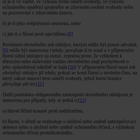
a) je-li ve vazbě, ve výkonu trestu odnětí svobody, ve výkonu
ochranného opatření spojeného se zbavením osobní svobody nebo
na pozorování v zdravotním ústavu,
b) je-li jeho svéprávnost omezena, nebo
c) jde-li o řízení proti uprchlému.
[8]
Povinnost obviněného mít obhájce, kterým může být pouze advokát,
[9]
může být stanovena i tehdy, považuje-li to soud a v přípravném
řízení státní zástupce za nutné, zejména proto, že vzhledem k
tělesným nebo duševním vadám obviněného mají pochybnosti o
jeho způsobilosti náležitě se hájit.
[10]
V přípravném řízení musí mít
obviněný obhájce již tehdy, pokud se koná řízení o trestném činu, na
který zákon stanoví trest odnětí svobody, jehož horní hranice
převyšuje pět let.
[11]
Další podmínka obligatorního zastoupení obviněného obhájcem je
stanovena pro případy, kdy se jedná o:
[12]
a) hlavní líčení konané proti zadrženému,
b) řízení, v němž se rozhoduje o uložení nebo změně zabezpečovací
detence nebo o uložení nebo změně ochranného léčení, s výjimkou
ochranného léčení protialkoholního.