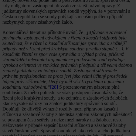
žaloby. Slovensko podle mého přesvědčení zvolilo správnou cestu,
kdy obligatorní zastoupení převzalo ze starší právní úpravy. Z
judikatury slovenských správních soudů vyplývá, že v porovnání s
Českou republikou se soudy potýkají s menším počtem případů
nezbytných oprav zásahových žalob.
Komentářová literatura příhodně uvádí, že
,,[d]ůvodem zavedení
povinného zastoupení advokátem v řízení o kasační stížnosti byla
skutečnost, že v řízení o kasační stížnosti jde zpravidla o složitější
případy než v řízení před krajským soudem prvního stupně (…). V
kasačním řízení se spor vede zpravidla o výklad práva, přičemž
shromáždění relevantní argumentace pro kasační soud vyžaduje
vysokou orientaci ve stovkách právních předpisů a též velmi dobrou
znalost judikatury vrcholných soudů. Zastoupení stěžovatele
právním profesionálem se proto jeví jako velmi účinný prostředek
hájení práv stěžovatele, který by měl vést k rychlému a jasnému
soudnímu rozhodování.“
[28]
S prezentovaným názorem plně
souhlasím. Z mého pohledu se však postupem času ukázalo, že
řízení před krajskými soudy, a to zejména o zásahových žalobách,
klade vysoké nároky na znalost judikatury správních soudů.
Doplňuji, že dřívější výrazné rozdíly mezi přípravou kasační
stížnosti a zásahové žaloby z hlediska splnění zákonných náležitostí
se postupem času setřely a nelze mezi nároky na žalobce, resp.
stěžovatele v případě sepsání kasační stížnosti a zásahové žaloby
stavět čínskou zeď. Správní soudnictví jako celek a jeho judikatura