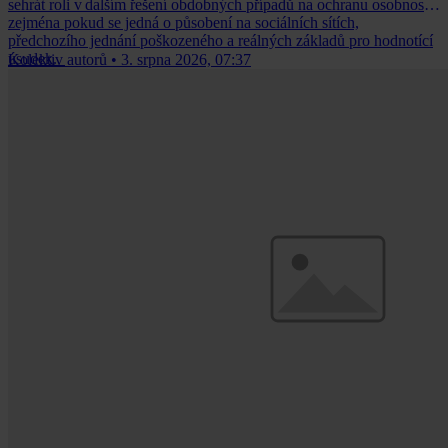
sehrát roli v dalším řešení obdobných případů na ochranu osobnosti,
zejména pokud se jedná o působení na sociálních sítích,
předchozího jednání poškozeného a reálných základů pro hodnotící
úsudek.
Kolektiv autorů
•
3. srpna 2026, 07:37