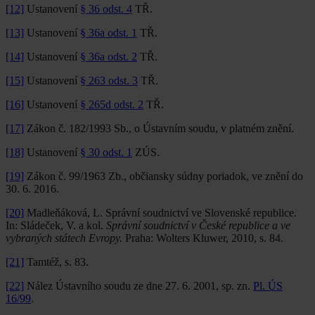
[12]
Ustanovení
§ 36 odst. 4
TŘ.
[13]
Ustanovení
§ 36a odst. 1
TŘ.
[14]
Ustanovení
§ 36a odst. 2
TŘ.
[15]
Ustanovení
§ 263 odst. 3
TŘ.
[16]
Ustanovení
§ 265d odst. 2
TŘ.
[17]
Zákon č. 182/1993 Sb., o Ústavním soudu, v platném znění.
[18]
Ustanovení
§ 30 odst. 1
ZÚS.
[19]
Zákon č. 99/1963 Zb., občiansky súdny poriadok, ve znění do
30. 6. 2016.
[20]
Madleňáková, L. Správní soudnictví ve Slovenské republice.
In: Sládeček, V. a kol.
Správní soudnictví v České republice a ve
vybraných státech Evropy.
Praha: Wolters Kluwer, 2010, s. 84.
[21]
Tamtéž, s. 83.
[22]
Nález Ústavního soudu ze dne 27. 6. 2001, sp. zn.
Pl. ÚS
16/99
.