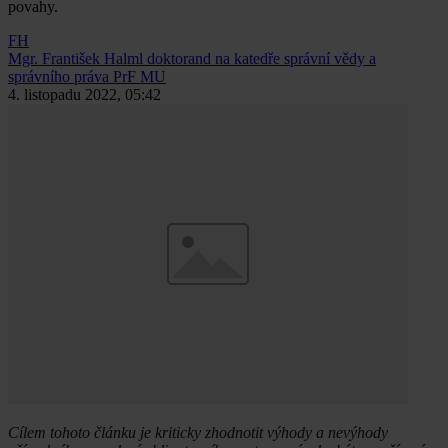
povahy.
FH
Mgr. František Halml
doktorand na katedře správní vědy a
správního práva PrF MU
4. listopadu 2022, 05:42
Cílem tohoto článku je kriticky zhodnotit výhody a nevýhody