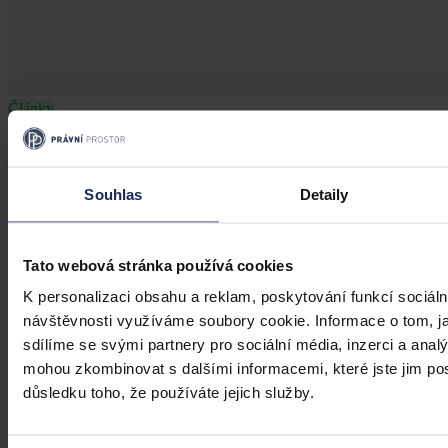
Články
Veřejná podpora: Co potřebujete vědět,
abyste byli v souladu se zákonem
Souhlas
Detaily
Představte si, že město nebo stát chce finančně podpořit váš
podnikatelský záměr, poskytnout vám dotaci na rozvoj společnosti
nebo třeba zvýhodněný nájem prostor. Zní to skvěle, že? Ale pozor
Tato webová stránka používá cookies
– právě jste vstoupili do světa veřejné podpory, který má svá přísná
pravidla.
K personalizaci obsahu a reklam, poskytování funkcí sociáln
expertní skupina Frank Bold
•
6. srpna 2026, 07:39
návštěvnosti využíváme soubory cookie. Informace o tom, j
sdílíme se svými partnery pro sociální média, inzerci a analý
mohou zkombinovat s dalšími informacemi, které jste jim posk
důsledku toho, že používáte jejich služby.