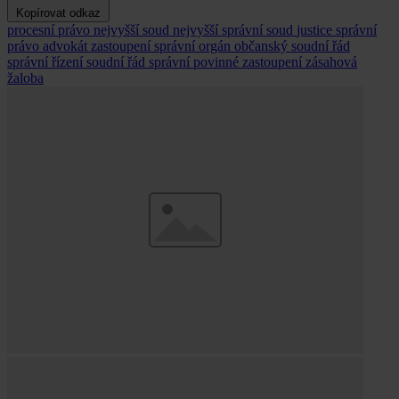
Kopírovat odkaz
procesní právo
nejvyšší soud
nejvyšší správní soud
justice
správní
právo
advokát
zastoupení
správní orgán
občanský soudní řád
správní řízení
soudní řád správní
povinné zastoupení
zásahová
žaloba