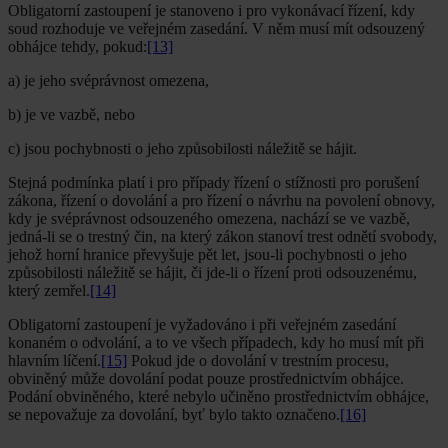
Obligatorní zastoupení je stanoveno i pro vykonávací řízení, kdy
soud rozhoduje ve veřejném zasedání. V něm musí mít odsouzený
obhájce tehdy, pokud:
[13]
a) je jeho svéprávnost omezena,
b) je ve vazbě, nebo
c) jsou pochybnosti o jeho způsobilosti náležitě se hájit.
Stejná podmínka platí i pro případy řízení o stížnosti pro porušení
zákona, řízení o dovolání a pro řízení o návrhu na povolení obnovy,
kdy je svéprávnost odsouzeného omezena, nachází se ve vazbě,
jedná-li se o trestný čin, na který zákon stanoví trest odnětí svobody,
jehož horní hranice převyšuje pět let, jsou-li pochybnosti o jeho
způsobilosti náležitě se hájit, či jde-li o řízení proti odsouzenému,
který zemřel.
[14]
Obligatorní zastoupení je vyžadováno i při veřejném zasedání
konaném o odvolání, a to ve všech případech, kdy ho musí mít při
hlavním líčení.
[15]
Pokud jde o dovolání v trestním procesu,
obviněný může dovolání podat pouze prostřednictvím obhájce.
Podání obviněného, které nebylo učiněno prostřednictvím obhájce,
se nepovažuje za dovolání, byť bylo takto označeno.
[16]