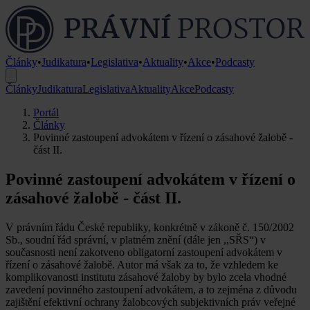
Články
•
Judikatura
•
Legislativa
•
Aktuality
•
Akce
•
Podcasty
Články
Judikatura
Legislativa
Aktuality
Akce
Podcasty
Portál
Články
Povinné zastoupení advokátem v řízení o zásahové žalobě -
část II.
Povinné zastoupení advokátem v řízení o
zásahové žalobě - část II.
V právním řádu České republiky, konkrétně v zákoně č. 150/2002
Sb., soudní řád správní, v platném znění (dále jen ,,SŘS“) v
současnosti není zakotveno obligatorní zastoupení advokátem v
řízení o zásahové žalobě. Autor má však za to, že vzhledem ke
komplikovanosti institutu zásahové žaloby by bylo zcela vhodné
zavedení povinného zastoupení advokátem, a to zejména z důvodu
zajištění efektivní ochrany žalobcových subjektivních práv veřejné