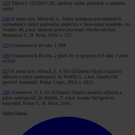
[23]
Zákon č. 162/2015 Zb., správny súdny poriadok, v platném
znění.
[24]
K tomu srov. Martvoň, A. Súdny prieskum právoplatných
rozhodnutí v rámci správneho súdnictva v Slovenskej republike. In:
Vrabko, M. a kol.
Správne právo procesné: všeobecná časť.
Bratislava: C. H. Beck, 2019, s. 155.
[25]
Ustanovení § 49 odst. 1 SSP.
[26]
Ustanovení § 49 odst. 2 písm. b) ve spojení s § 6 odst. 2 písm.
e) SSP.
[27]
K tomu srov. Hlouch, L. § 105 [Účastníci řízení o kasační
stížnosti a jejich zastoupení]. In: Potěšil, L. a kol.
Soudní řád
správní: komentář.
Praha: Leges, 2014, s. 1023.
[28]
Sochorová, V. § 105 [Účastníci řízení o kasační stížnosti a
jejich zastoupení]. In: Blažek, T. a kol.
Soudní řád správní:
komentář.
Praha: C. H. Beck, 2016.
Sdílet článek