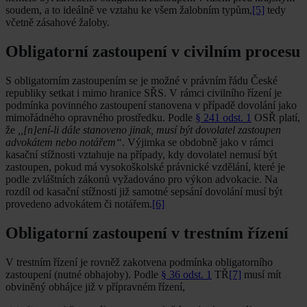
soudem, a to ideálně ve vztahu ke všem žalobním typům,
[5]
tedy
včetně zásahové žaloby.
Obligatorní zastoupení v civilním procesu
S obligatorním zastoupením se je možné v právním řádu České
republiky setkat i mimo hranice SŘS. V rámci civilního řízení je
podmínka povinného zastoupení stanovena v případě dovolání jako
mimořádného opravného prostředku. Podle
§ 241 odst. 1
OSŘ platí,
že
,,[n]ení-li dále stanoveno jinak, musí být dovolatel zastoupen
advokátem nebo notářem“
. Výjimka se obdobně jako v rámci
kasační stížnosti vztahuje na případy, kdy dovolatel nemusí být
zastoupen, pokud má vysokoškolské právnické vzdělání, které je
podle zvláštních zákonů vyžadováno pro výkon advokacie. Na
rozdíl od kasační stížnosti již samotné sepsání dovolání musí být
provedeno advokátem či notářem.
[6]
Obligatorní zastoupení v trestním řízení
V trestním řízení je rovněž zakotvena podmínka obligatorního
zastoupení (nutné obhajoby). Podle
§ 36 odst. 1
TŘ
[7]
musí mít
obviněný obhájce již v přípravném řízení,