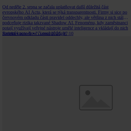
Od neděle 2. srpna se začala uplatňovat další důležitá část
evropského AI Actu, která se týká transparentnosti. Firmy si sice po
červnovém odkladu části pravidel oddechly, ale většina z nich stále
podceňuje rizika takzvané Shadow AI. Fenoménu, kdy zaměstnanci
potají využívají veřejné nástroje umělé inteligence a vkládají do nich
firemní know-how či osobní údaje.
Kolektiv autorů
•
7. srpna 2026, 07:10