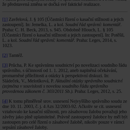
že představená změna se dočká své faktické realizace.
[1]
Zavřelová, J. § 105 [Účastníci řízení o kasační stížnosti a jejich
zastoupení]. In: Jemelka, L. a kol.
Soudní řád správní: komentář.
Praha: C. H. Beck, 2013, s. 945. Obdobně Hlouch, L. § 105
[Účastníci řízení o kasační stížnosti a jejich zastoupení]. In: Potěšil,
L. a kol.
Soudní řád správní: komentář.
Praha: Leges, 2014, s.
1023.
[2]
Tamtéž.
[3]
Průcha, P. Ke správnímu soudnictví po novelizaci soudního řádu
správního, s účinností od 1. 1. 2012, aneb naplněná očekávání,
promarněné příležitosti a otázky k perspektivní diskuzi. In:
Sládeček, V., Melotíková, P.
Aktuální otázky správního soudnictví
(zejména v souvislosti s novelou soudního řádu správního
provedenou zákonem č. 303/2011 Sb.).
Praha: Leges, 2012, s. 25.
[4]
K tomu přiměřeně srov. usnesení Nejvyššího správního soudu ze
dne 10. 11. 2003, č. j. 4 Azs 32/2003-92. Ačkoliv se cit. usnesení
vztahovalo ke kasační stížnosti, pro zásahovou žalobu považuji jeho
závěry jako plně uplatnitelné. Právně zastoupený žalobce by měl být
zastoupen pro celé řízení o zásahové žalobě, nikoliv pouze v rámci
sepsání zásahové žaloby.