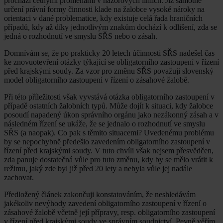
prochází četnými proměnami v názorových liniích. Již samotné
určení právní formy činnosti klade na žalobce vysoké nároky na
orientaci v dané problematice, kdy existuje celá řada hraničních
případů, kdy až díky jednotlivým znakům dochází k odlišení, zda se
jedná o rozhodnutí ve smyslu SŘS nebo o zásah.
Domnívám se, že po prakticky 20 letech účinnosti SŘS nadešel čas
ke znovuotevření otázky týkající se obligatorního zastoupení v řízení
před krajskými soudy. Za vzor pro změnu SŘS považuji slovenský
model obligatorního zastoupení v řízení o zásahové žalobě.
Při této příležitosti však vyvstává otázka obligatorního zastoupení v
případě ostatních žalobních typů. Může dojít k situaci, kdy žalobce
posoudí napadený úkon správního orgánu jako nezákonný zásah a v
následném řízení se ukáže, že se jednalo o rozhodnutí ve smyslu
SŘS (a naopak). Co pak s těmito situacemi? Uvedenému problému
by se nepochybně předešlo zavedením obligatorního zastoupení v
řízení před krajskými soudy. V tuto chvíli však nejsem přesvědčen,
zda panuje dostatečná vůle pro tuto změnu, kdy by se mělo vrátit k
režimu, jaký zde byl již před 20 lety a nebyla vůle jej nadále
zachovat.
Předložený článek zakončuji konstatováním, že neshledávám
jakékoliv nevýhody zavedení obligatorního zastoupení v řízení o
zásahové žalobě včetně její přípravy, resp. obligatorního zastoupení
v řízení před krajskými soudy ve správním soudnictví. Pevně věřím,