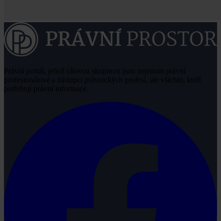
Právní portál, jehož cílovou skupinou jsou nejenom právní
profesionálové a zástupci právnických profesí, ale všichni, kteří
potřebují právní informace.