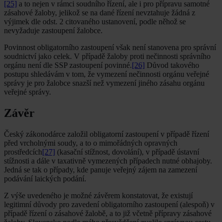
[25]
a to nejen v rámci soudního řízení, ale i pro přípravu samotné
zásahové žaloby, jelikož se na dané řízení nevztahuje žádná z
výjimek dle odst. 2 citovaného ustanovení, podle něhož se
nevyžaduje zastoupení žalobce.
Povinnost obligatorního zastoupení však není stanovena pro správní
soudnictví jako celek. V případě žaloby proti nečinnosti správního
orgánu není dle SSP zastoupení povinné.
[26]
Důvod takového
postupu shledávám v tom, že vymezení nečinnosti orgánu veřejné
správy je pro žalobce snazší než vymezení jiného zásahu orgánu
veřejné správy.
Závěr
Český zákonodárce založil obligatorní zastoupení v případě řízení
před vrcholnými soudy, a to o mimořádných opravných
prostředcích
[27]
(kasační stížnost, dovolání), v případě ústavní
stížnosti a dále v taxativně vymezených případech nutné obhajoby.
Jedná se tak o případy, kde panuje veřejný zájem na zamezení
podávání laických podání.
Z výše uvedeného je možné závěrem konstatovat, že existují
legitimní důvody pro zavedení obligatorního zastoupení (alespoň) v
případě řízení o zásahové žalobě, a to již včetně přípravy zásahové