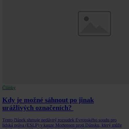
Články
Kdy je možné sáhnout po jinak
urážlivých označeních?
Tento článek shrnuje nedávný rozsudek Evropského soudu pro
lidská práva (ESLP) v kauze Mortensen proti Dánsku, který může