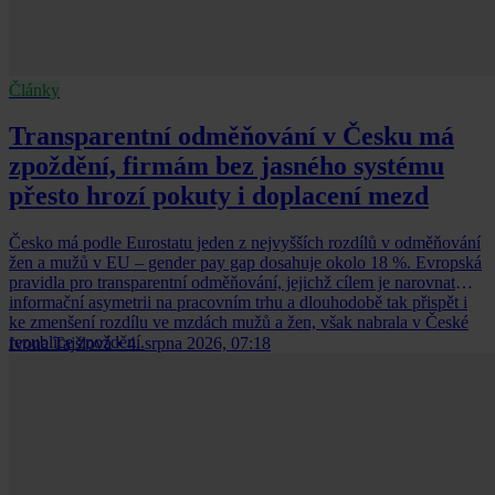
Články
Transparentní odměňování v Česku má
zpoždění, firmám bez jasného systému
přesto hrozí pokuty i doplacení mezd
Česko má podle Eurostatu jeden z nejvyšších rozdílů v odměňování
žen a mužů v EU – gender pay gap dosahuje okolo 18 %. Evropská
pravidla pro transparentní odměňování, jejichž cílem je narovnat
informační asymetrii na pracovním trhu a dlouhodobě tak přispět i
ke zmenšení rozdílu ve mzdách mužů a žen, však nabrala v České
republice zpoždění.
Ivona Tajšlová
•
4. srpna 2026, 07:18