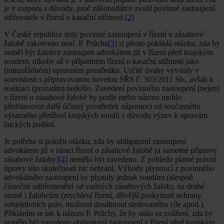
je v rozporu s důvody, proč zákonodárce zvolil povinné zastoupení
stěžovatele v řízení o kasační stížnosti.
[2]
V České republice tedy povinné zastoupení v řízení o zásahové
žalobě zakotveno není. P. Průcha
[3]
si přesto pokládá otázku, zda by
neměl být žalobce zastoupen advokátem již v řízení před krajským
soudem, nikoliv až v případném řízení o kasační stížnosti jako
(mimořádném) opravném prostředku. Určité úvahy vyvstaly v
souvislosti s připravovanou novelou SŘS č. 303/2011 Sb., avšak k
realizaci (prozatím) nedošlo. Zavedení povinného zastoupení (nejen)
v řízení o zásahové žalobě by podle mého názoru mohlo
představovat další účinný prostředek nápomoci od současného
výrazného přetížení krajských soudů z důvodu výzev k opravám
laických podání.
Je potřeba si položit otázku, zda by obligatorní zastoupení
advokátem již v rámci řízení o zásahové žalobě (a samotné přípravy
zásahové žaloby)
[4]
nemělo být zavedeno. Z pohledu platné právní
úpravy této skutečnosti nic nebrání. Výhody plynoucí z povinného
advokátního zastoupení by plynuly jednak soudům (alespoň
částečné odbřemenění od vadných zásahových žalob), na druhé
straně i žalobcům (zrychlení řízení, dřívější poskytnutí ochrany
subjektivních práv, možnost dosáhnout sledovaného cíle apod.).
Přikláním se tak k názoru P. Průchy, že by stálo za zvážení, zda by
nemělo být zavedeno obligatorní zastoupení v řízení před krajským