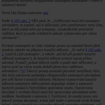
případného zavedení obligatorního zastoupení advokátem v řízení o
zásahové žalobě.
První část článku naleznete
zde
.
Podle
§ 105 odst. 2
SŘS platí, že
,,[s]těžovatel musí být zastoupen
advokátem; to neplatí, má-li stěžovatel, jeho zaměstnanec nebo člen,
který za něj jedná nebo jej zastupuje, vysokoškolské právnické
vzdělání, které je podle zvláštních zákonů vyžadováno pro výkon
advokacie“
.
Povinné zastoupení se však vztahuje pouze na samotné řízení před
soudem, nikoliv na přípravu kasační stížnosti. ,
,Ze znění
§ 105 odst.
2
vyplývá (,být zastoupen‘, a nikoliv ,má být při podání kasační
stížnosti zastoupen‘), že kasační stížnost nemusí sepsat přímo
advokát. Postačí, pokud stížnost sepíše a podá sám stěžovatel, a
teprve poté na výzvu soudu doloží plnou moc udělenou
advokátovi.“
[1]
Takový postup postrádá původně zamýšlený účel,
aby byla zakotvena podmínka obligatorního zastoupení advokátem
pro celé řízení o kasační stížnosti. Možnost vypracování kasační
stížnosti samotným stěžovatelem degraduje snahu o zamezení
laických podání k Nejvyššímu správnímu soudu. Oproti tomu
dovolání v civilním řízení musí být zpracováno advokátem nebo
notářem. Souhlasím s názorem J. Zavřelové, že soudní praxe sice
takový postup akceptuje, avšak jistě nejde o procesně zcela šťastné
řešení, když advokát je v takovém případě pasivním subjektem, což