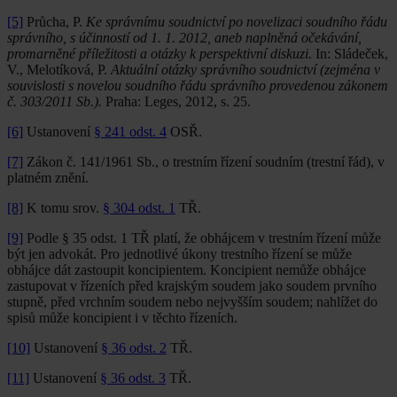
[5]
Průcha, P.
Ke správnímu soudnictví po novelizaci soudního řádu
správního, s účinností od 1. 1. 2012, aneb naplněná očekávání,
promarněné příležitosti a otázky k perspektivní diskuzi.
In: Sládeček,
V., Melotíková, P.
Aktuální otázky správního soudnictví (zejména v
souvislosti s novelou soudního řádu správního provedenou zákonem
č. 303/2011 Sb.).
Praha: Leges, 2012, s. 25.
[6]
Ustanovení
§ 241 odst. 4
OSŘ.
[7]
Zákon č. 141/1961 Sb., o trestním řízení soudním (trestní řád), v
platném znění.
[8]
K tomu srov.
§ 304 odst. 1
TŘ.
[9]
Podle § 35 odst. 1 TŘ platí, že obhájcem v trestním řízení může
být jen advokát. Pro jednotlivé úkony trestního řízení se může
obhájce dát zastoupit koncipientem. Koncipient nemůže obhájce
zastupovat v řízeních před krajským soudem jako soudem prvního
stupně, před vrchním soudem nebo nejvyšším soudem; nahlížet do
spisů může koncipient i v těchto řízeních.
[10]
Ustanovení
§ 36 odst. 2
TŘ.
[11]
Ustanovení
§ 36 odst. 3
TŘ.