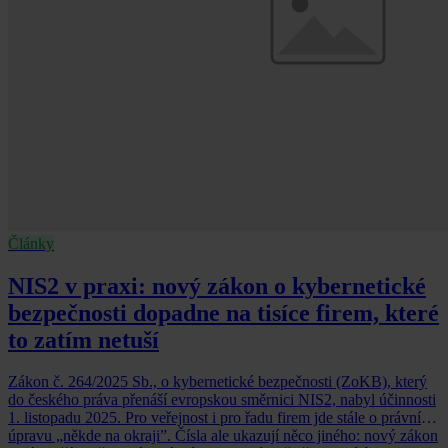
Články
NIS2 v praxi: nový zákon o kybernetické
bezpečnosti dopadne na tisíce firem, které
to zatím netuší
Zákon č. 264/2025 Sb., o kybernetické bezpečnosti (ZoKB), který
do českého práva přenáší evropskou směrnici NIS2, nabyl účinnosti
1. listopadu 2025. Pro veřejnost i pro řadu firem jde stále o právní
úpravu „někde na okraji”. Čísla ale ukazují něco jiného: nový zákon