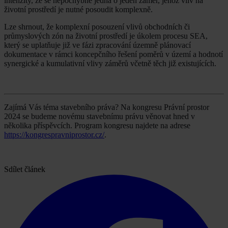
intenzity, že se nepochybně jedná o jeden záměr, jehož vliv na
životní prostředí je nutné posoudit komplexně.
Lze shrnout, že komplexní posouzení vlivů obchodních či
průmyslových zón na životní prostředí je úkolem procesu SEA,
který se uplatňuje již ve fázi zpracování územně plánovací
dokumentace v rámci koncepčního řešení poměrů v území a hodnotí
synergické a kumulativní vlivy záměrů včetně těch již existujících.
Zajímá Vás téma stavebního práva? Na kongresu Právní prostor
2024 se budeme novému stavebnímu právu věnovat hned v
několika příspěvcích. Program kongresu najdete na adrese
https://kongrespravniprostor.cz/
.
Sdílet článek