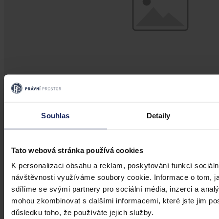
Souhlas
Detaily
Články
Kdy je možné sáhnout po jinak
Tato webová stránka používá cookies
urážlivých označeních?
K personalizaci obsahu a reklam, poskytování funkcí sociáln
Tento článek shrnuje nedávný rozsudek Evropského soudu pro
návštěvnosti využíváme soubory cookie. Informace o tom, j
lidská práva (ESLP) v kauze Mortensen proti Dánsku, který může
sdílíme se svými partnery pro sociální média, inzerci a analý
sehrát roli v dalším řešení obdobných případů na ochranu osobnosti,
zejména pokud se jedná o působení na sociálních sítích,
mohou zkombinovat s dalšími informacemi, které jste jim posk
předchozího jednání poškozeného a reálných základů pro hodnotící
důsledku toho, že používáte jejich služby.
úsudek.
Kolektiv autorů
•
3. srpna 2026, 07:37