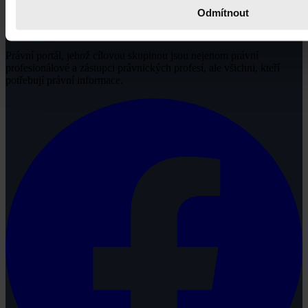
Odmítnout
Právní portál, jehož cílovou skupinou jsou nejenom právní
profesionálové a zástupci právnických profesí, ale všichni, kteří
potřebují právní informace.