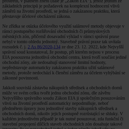
prostředí, v platném znění (dále je „Zákon EIA“), jehož jedním ze
základních principů je požadavek na komplexní hodnocení vlivů
záměrů na životní prostředí, se jedná o zakázanou praktiku, která
přestavuje účelové obcházení zákona.
Ne zřídka se otázka účelového využití salámové metody objevuje v
rámci postupného rozšiřování obchodních či průmyslových
městských zón, přičemž dosavadní výklad v rámci správní praxe
nebyl v tomto ohledu jednotný. Stavebně právní praxe tak uvítala
rozsudek č. j.
2 As 86/2020-134
ze dne 23. 12. 2022, kde Nejvyšší
správní soud konstatoval, že postup, při kterém nejsou v procesu
EIA posouzena jednotlivá obchodní centra, která tvoří součást jediné
obchodní zóny, ale nedosahují stanovené limitní hodnoty,
nepředstavuje automaticky zakázanou praktiku užití salámové
metody, protože nedochází k členění záměru za účelem vyhýbání se
zákonné povinnosti.
Jakkoli souvislá zástavba nákupních středisek a obchodních domů
může ve svém celku tvořit jednu obchodní zónu, dle závěru
Nejvyššího správního soudu Zákon EIA ji společným posuzováním
vlivů na životní prostředí automaticky nepodmiňuje, neboť
předmětem úpravy jsou jednotlivé stavby nákupních středisek a
obchodních domů, nikoliv jejich postupně rozrůstající se shluky. V
každém jednotlivém případě je tak nutné posuzovat, zda funkční či
stavební propojení dílčích staveb obchodních zón dosahuje takové