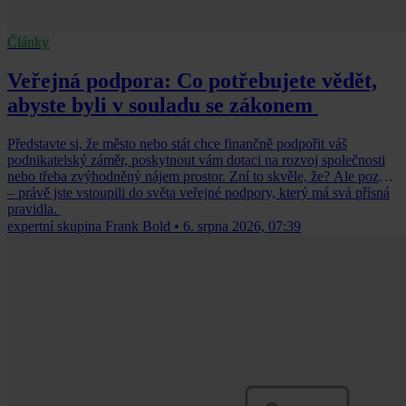
Články
Veřejná podpora: Co potřebujete vědět,
abyste byli v souladu se zákonem
Představte si, že město nebo stát chce finančně podpořit váš
podnikatelský záměr, poskytnout vám dotaci na rozvoj společnosti
nebo třeba zvýhodněný nájem prostor. Zní to skvěle, že? Ale pozor
– právě jste vstoupili do světa veřejné podpory, který má svá přísná
pravidla.
expertní skupina Frank Bold
•
6. srpna 2026, 07:39