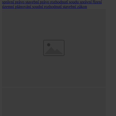
správní právo
stavební právo
rozhodnutí soudu
správní řízení
územní plánování
soudní rozhodnutí
stavební zákon