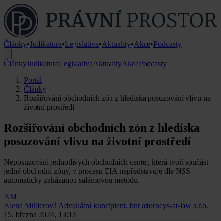
Články
•
Judikatura
•
Legislativa
•
Aktuality
•
Akce
•
Podcasty
Články
Judikatura
Legislativa
Aktuality
Akce
Podcasty
Portál
Články
Rozšiřování obchodních zón z hlediska posuzování vlivu na
životní prostředí
Rozšiřování obchodních zón z hlediska
posuzování vlivu na životní prostředí
Neposuzování jednotlivých obchodních center, která tvoří součást
jedné obchodní zóny, v procesu EIA nepředstavuje dle NSS
automaticky zakázanou salámovou metodu.
AM
Alena Müllerová
Advokátní koncipient, bnt attorneys-at-law s.r.o.
15. března 2024, 13:13