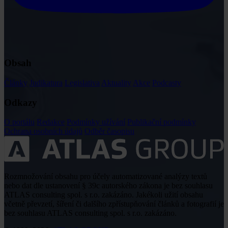
Obsah
Články
Judikatura
Legislativa
Aktuality
Akce
Podcasty
Odkazy
O portálu
Redakce
Podmínky užívání
Publikační podmínky
Ochrana osobních údajů
Odběr časopisu
Rozmnožování obsahu pro účely automatizované analýzy textů
nebo dat dle ustanovení § 39c autorského zákona je bez souhlasu
ATLAS consulting spol. s r.o. zakázáno. Jakékoli užití obsahu
včetně převzetí, šíření či dalšího zpřístupňování článků a fotografií je
bez souhlasu ATLAS consulting spol. s r.o. zakázáno.