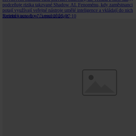
podceňuje rizika takzvané Shadow AI. Fenoménu, kdy zaměstnanci
potají využívají veřejné nástroje umělé inteligence a vkládají do nich
firemní know-how či osobní údaje.
Kolektiv autorů
•
7. srpna 2026, 07:10