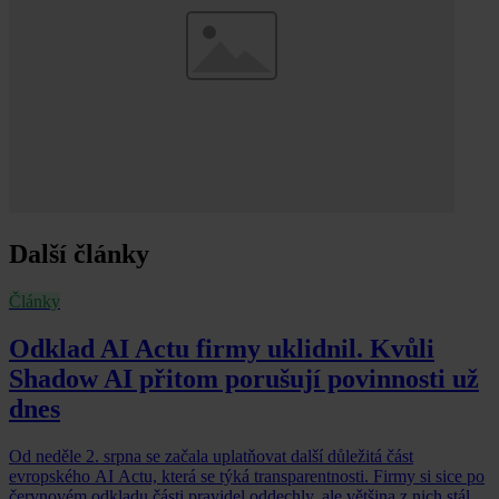
Další články
Články
Odklad AI Actu firmy uklidnil. Kvůli
Shadow AI přitom porušují povinnosti už
dnes
Od neděle 2. srpna se začala uplatňovat další důležitá část
evropského AI Actu, která se týká transparentnosti. Firmy si sice po
červnovém odkladu části pravidel oddechly, ale většina z nich stále