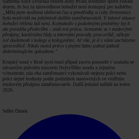
Samotná Alice Dvorská během doby trvání soudního sporu získala
dojem, že boj za spravedlnost bohužel není dostupný pro každého:
„Měla jsem možnost obětovat čas a prostředky a coby živnostnice
byla nezávislá na jakémkoli dalším zaměstnavateli. V takové situace
bohužel většina lidí není. Komukoliv s podobnými problémy bych
ale poradila především – znát svá práva. Seznamte se s mzdovými
předpisy, kariérními řády a interními pravidly pracoviště, sdílejte
své zkušenosti s kolegy a kolegyněmi. Ať víte, je-li s vámi zacházeno
spravedlivě. Nikdo nemá právo s jinými lidmi jednat jakkoli
diskriminujícím způsobem.”
Krajský soud v Brně nyní musí případ znovu posoudit v souladu se
závazným právním názorem Nejvyššího soudu a zejména
vyhodnotit, zda oba zaměstnanci vykonávali stejnou práci nebo
práci stejné hodnoty podle podmínek stanovených ve vnitřním
mzdovém předpisu zaměstnavatele. Další jednání nařídil na leden
2026.
Sdílet článek