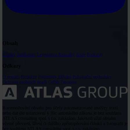
Obsah
Články
Judikatura
Legislativa
Aktuality
Akce
Podcasty
Odkazy
O portálu
Redakce
Podmínky užívání
Publikační podmínky
Ochrana osobních údajů
Odběr časopisu
Rozmnožování obsahu pro účely automatizované analýzy textů
nebo dat dle ustanovení § 39c autorského zákona je bez souhlasu
ATLAS consulting spol. s r.o. zakázáno. Jakékoli užití obsahu
včetně převzetí, šíření či dalšího zpřístupňování článků a fotografií je
bez souhlasu ATLAS consulting spol. s r.o. zakázáno.