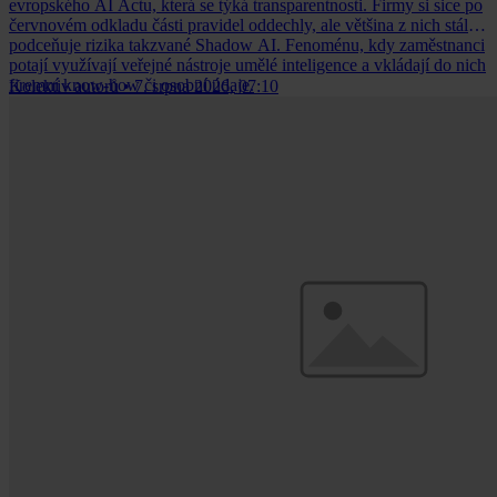
evropského AI Actu, která se týká transparentnosti. Firmy si sice po
červnovém odkladu části pravidel oddechly, ale většina z nich stále
podceňuje rizika takzvané Shadow AI. Fenoménu, kdy zaměstnanci
potají využívají veřejné nástroje umělé inteligence a vkládají do nich
firemní know-how či osobní údaje.
Kolektiv autorů
•
7. srpna 2026, 07:10