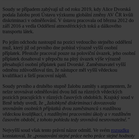
Soudy se případem zabývají už od roku 2019, kdy Alice Dvorská
podala žalobu proti Ústavu výzkumu globální změny AV ČR kvůli
diskriminaci v odměňování. V ústavu pracovala od března 2012 do
září 2016 a vedla Oddělení atmosférických toků a dálkového
transportu látek.
Po jejím odchodu nastoupil na pozici vedoucího stejného oddělení
muž, který již od prvního dne pobíral výrazně vyšší osobní
příplatek. Přestože pracoval pouze na poloviční úvazek, jeho osobní
příplatek dosahoval v přepočtu na plný úvazek výše výrazně
přesahující osobní příplatek paní Dvorské. Zaměstnavatel vyšší
odměnu zdůvodňoval tím, že nástupce měl vyšší vědeckou
kvalifikaci a širší pracovní náplň.
Soudy prvního a druhého stupně žalobu zamítly s argumentem, že
nelze srovnávat odměňování dvou lidí na různých vědeckých
pozicích pracujících v různých časových obdobích. Krajský soud v
Brně tehdy uvedl, že
„žalobkyně diskriminaci dovozovala
srovnáním osobních příplatků dvou zaměstnanců s rozdílnou
vědeckou kvalifikací, s rozdílnými pracovními úkoly a v rozdílném
časovém období, z tohoto pohledu tedy srovnává nesrovnatelné.”
Nejvyšší soud však tento právní názor odmítl. Ve svém
rozsudku
konstatoval, že „
posuzování stejné práce nebo práce stejné hodnoty