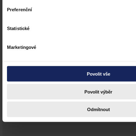
předchozího jednání poškozeného a reálných základů pro hodnotící
úsudek.
Kolektiv autorů
•
3. srpna 2026, 07:37
Preferenční
Statistické
Marketingové
Povolit vše
Povolit výběr
Odmítnout