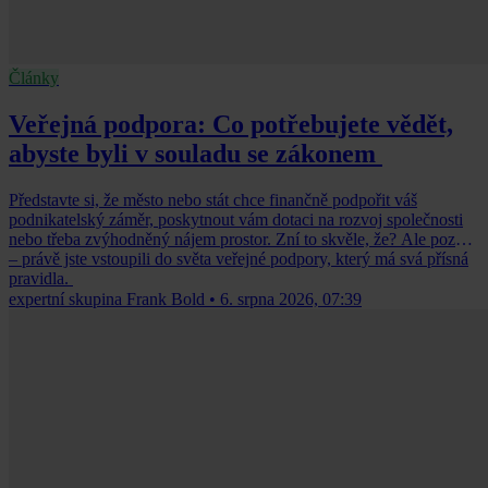
Články
Veřejná podpora: Co potřebujete vědět,
abyste byli v souladu se zákonem
Představte si, že město nebo stát chce finančně podpořit váš
podnikatelský záměr, poskytnout vám dotaci na rozvoj společnosti
nebo třeba zvýhodněný nájem prostor. Zní to skvěle, že? Ale pozor
– právě jste vstoupili do světa veřejné podpory, který má svá přísná
pravidla.
expertní skupina Frank Bold
•
6. srpna 2026, 07:39