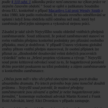
podle
§ 110 odst. 1
zákoníku práce není omezeno na výkon práce ve
stejném časovém období.”
Soud se opřel o judikaturu Soudního
dvora EU, konkrétně o případ
Macarthys Ltd proti Wendy Smith
z
roku 1980, kde padlo rozhodnutí, že zásada rovného odměňování se
uplatní i když žena obdržela nižší odměnu než muž, který byl
zaměstnán před jejím nástupem a vykonával stejnou práci.
Zásadní je také závěr Nejvyššího soudu ohledně vnitřních předpisů
zaměstnavatele. Soud zdůraznil, že pokud zaměstnavatel stanoví ve
svém vnitřním předpisu konkrétní podmínky pro přiznání osobního
příplatku, musí je dodržovat. V případě Ústavu výzkumu globální
změny přitom vnitřní předpis stanovoval, že osobní příplatek lze
přiznat za „dlouhodobé dosahování velmi dobrých pracovních
výsledků” nebo za „řešení projektu výzkumu a vývoje.” Nejvyšší
soud proto kritizoval odvolací soud za to, že bagatelizoval porušení
těchto pravidel poukazem na tržní podmínky a zájem zaměstnavatele
o konkrétního zaměstnance.
„Občas jsem měl v této věci před obecnými soudy pocit diváka
absurdního dramatu. Po letech právního boje jsme konečně dosáhli
průlomu – Nejvyšší soud potvrdil, že mzdové předpisy
zaměstnavatele jsou závazné a zpětně je nelze bagatelizovat jako
formální,”
komentuje rozhodnutí advokát Martin Kornel z Frank
Bold Advokáti, který Alici Dvorskou v případu zastupuje.