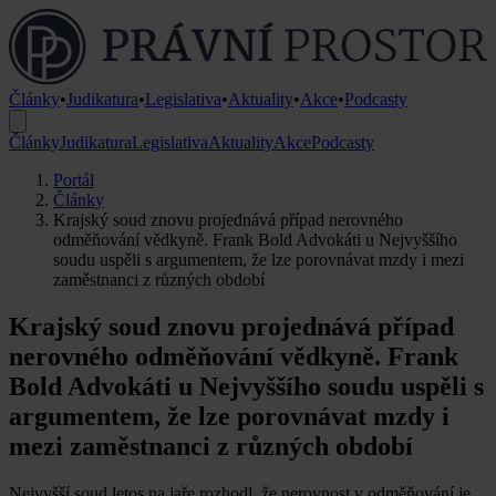
Články
•
Judikatura
•
Legislativa
•
Aktuality
•
Akce
•
Podcasty
Články
Judikatura
Legislativa
Aktuality
Akce
Podcasty
Portál
Články
Krajský soud znovu projednává případ nerovného
odměňování vědkyně. Frank Bold Advokáti u Nejvyššího
soudu uspěli s argumentem, že lze porovnávat mzdy i mezi
zaměstnanci z různých období
Krajský soud znovu projednává případ
nerovného odměňování vědkyně. Frank
Bold Advokáti u Nejvyššího soudu uspěli s
argumentem, že lze porovnávat mzdy i
mezi zaměstnanci z různých období
Nejvyšší soud letos na jaře rozhodl, že nerovnost v odměňování je