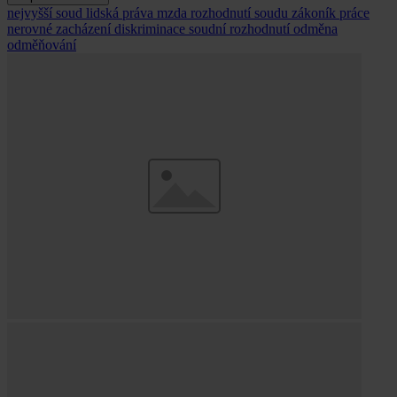
nejvyšší soud
lidská práva
mzda
rozhodnutí soudu
zákoník práce
nerovné zacházení
diskriminace
soudní rozhodnutí
odměna
odměňování