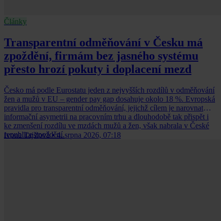
Články
Transparentní odměňování v Česku má
zpoždění, firmám bez jasného systému
přesto hrozí pokuty i doplacení mezd
Česko má podle Eurostatu jeden z nejvyšších rozdílů v odměňování
žen a mužů v EU – gender pay gap dosahuje okolo 18 %. Evropská
pravidla pro transparentní odměňování, jejichž cílem je narovnat
informační asymetrii na pracovním trhu a dlouhodobě tak přispět i
ke zmenšení rozdílu ve mzdách mužů a žen, však nabrala v České
republice zpoždění.
Ivona Tajšlová
•
4. srpna 2026, 07:18