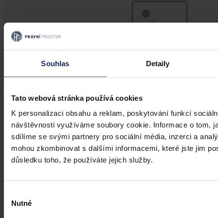
Souhlas
Detaily
Tato webová stránka používá cookies
K personalizaci obsahu a reklam, poskytování funkcí sociáln
návštěvnosti využíváme soubory cookie. Informace o tom, j
Články
sdílíme se svými partnery pro sociální média, inzerci a analý
mohou zkombinovat s dalšími informacemi, které jste jim posk
Kdy je možné sáhnout po jinak
důsledku toho, že používáte jejich služby.
urážlivých označeních?
Tento článek shrnuje nedávný rozsudek Evropského soudu pro
Výběr
lidská práva (ESLP) v kauze Mortensen proti Dánsku, který může
sehrát roli v dalším řešení obdobných případů na ochranu osobnosti,
Nutné
souhlasu
zejména pokud se jedná o působení na sociálních sítích,