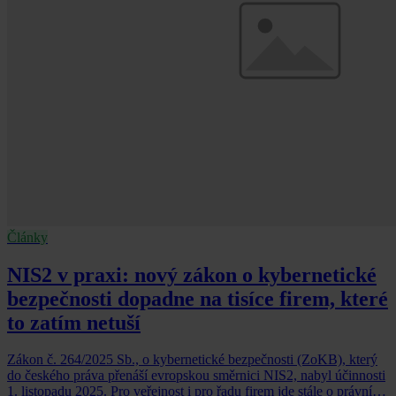
Články
NIS2 v praxi: nový zákon o kybernetické
bezpečnosti dopadne na tisíce firem, které
to zatím netuší
Zákon č. 264/2025 Sb., o kybernetické bezpečnosti (ZoKB), který
do českého práva přenáší evropskou směrnici NIS2, nabyl účinnosti
1. listopadu 2025. Pro veřejnost i pro řadu firem jde stále o právní