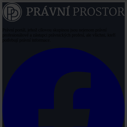
Právní portál, jehož cílovou skupinou jsou nejenom právní
profesionálové a zástupci právnických profesí, ale všichni, kteří
potřebují právní informace.