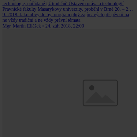
technologie, pořádané již tradičně Ústavem práva a technologií
Právnické fakulty Masarykovy univerzity, proběhl v Brně 20. – 21.
9. 2018. Jako obvykle byl program plný zajímavých příspěvků na
ne vždy tradiční a ne vždy právní témata.
Mgr. Martin Eliášek
•
24. září 2018, 22:00