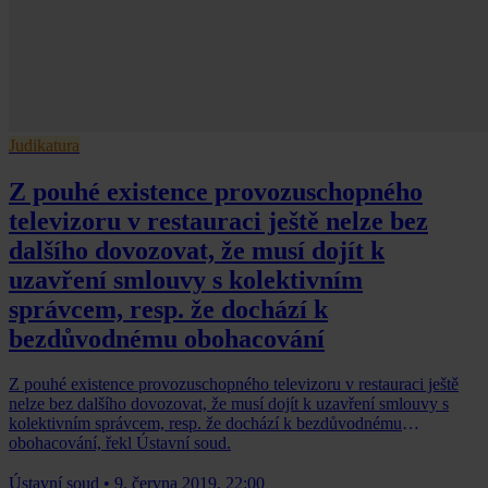
Judikatura
Z pouhé existence provozuschopného
televizoru v restauraci ještě nelze bez
dalšího dovozovat, že musí dojít k
uzavření smlouvy s kolektivním
správcem, resp. že dochází k
bezdůvodnému obohacování
Z pouhé existence provozuschopného televizoru v restauraci ještě
nelze bez dalšího dovozovat, že musí dojít k uzavření smlouvy s
kolektivním správcem, resp. že dochází k bezdůvodnému
obohacování, řekl Ústavní soud.
Ústavní soud
•
9. června 2019, 22:00