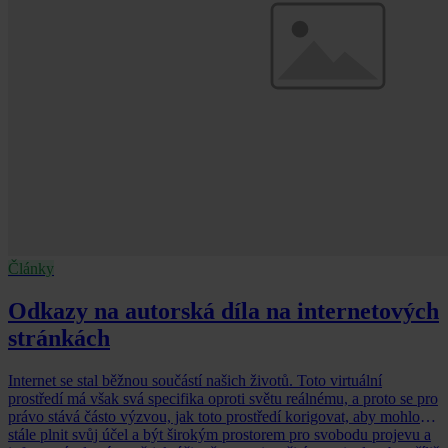
Články
Odkazy na autorská díla na internetových
stránkách
Internet se stal běžnou součástí našich životů. Toto virtuální
prostředí má však svá specifika oproti světu reálnému, a proto se pro
právo stává částo výzvou, jak toto prostředí korigovat, aby mohlo
stále plnit svůj účel a být širokým prostorem pro svobodu projevu a