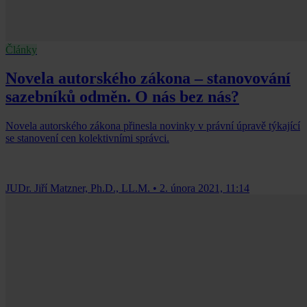
Články
Novela autorského zákona – stanovování
sazebníků odměn. O nás bez nás?
Novela autorského zákona přinesla novinky v právní úpravě týkající
se stanovení cen kolektivními správci.
JUDr. Jiří Matzner, Ph.D., LL.M.
•
2. února 2021, 11:14