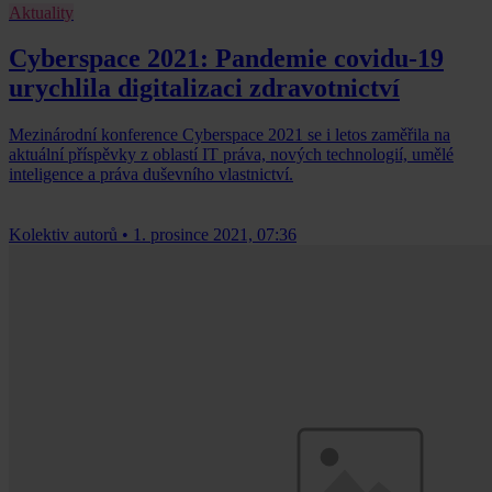
Aktuality
Cyberspace 2021: Pandemie covidu-19
urychlila digitalizaci zdravotnictví
Mezinárodní konference Cyberspace 2021 se i letos zaměřila na
aktuální příspěvky z oblastí IT práva, nových technologií, umělé
inteligence a práva duševního vlastnictví.
Kolektiv autorů
•
1. prosince 2021, 07:36