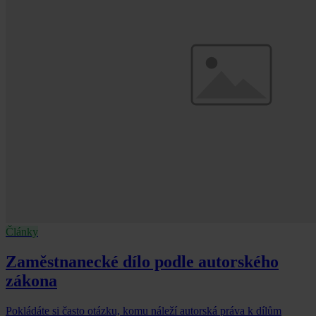
Články
Zaměstnanecké dílo podle autorského
zákona
Pokládáte si často otázku, komu náleží autorská práva k dílům