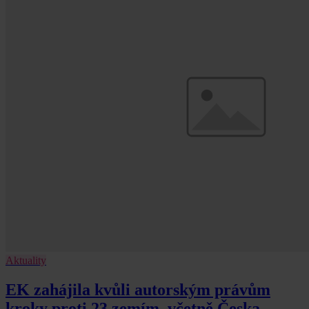
Aktuality
EK zahájila kvůli autorským právům
kroky proti 23 zemím, včetně Česka