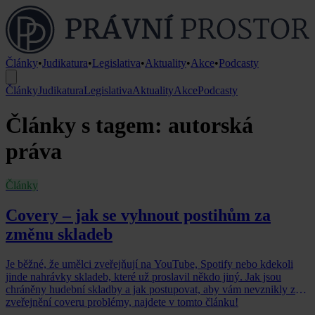
Články
•
Judikatura
•
Legislativa
•
Aktuality
•
Akce
•
Podcasty
Články
Judikatura
Legislativa
Aktuality
Akce
Podcasty
Články s tagem: autorská
práva
Články
Covery – jak se vyhnout postihům za
změnu skladeb
Je běžné, že umělci zveřejňují na YouTube, Spotify nebo kdekoli
jinde nahrávky skladeb, které už proslavil někdo jiný. Jak jsou
chráněny hudební skladby a jak postupovat, aby vám nevznikly ze
zveřejnění coveru problémy, najdete v tomto článku!