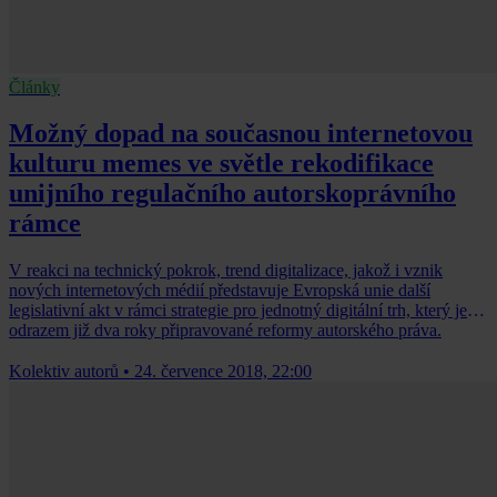
Články
Možný dopad na současnou internetovou
kulturu memes ve světle rekodifikace
unijního regulačního autorskoprávního
rámce
V reakci na technický pokrok, trend digitalizace, jakož i vznik
nových internetových médií představuje Evropská unie další
legislativní akt v rámci strategie pro jednotný digitální trh, který je
odrazem již dva roky připravované reformy autorského práva.
Kolektiv autorů
•
24. července 2018, 22:00