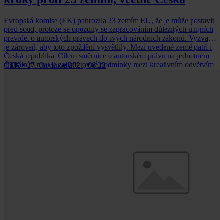
Evropská komise (EK) pohrozila 23 zemím EU, že je může postavit
před soud, protože se opozdily se zapracováním důležitých unijních
pravidel o autorských právech do svých národních zákonů. Vyzvala
je zároveň, aby toto zpoždění vysvětlily. Mezi uvedené země patří i
Česká republika. Cílem směrnice o autorském právu na jednotném
digitálním trhu je zajistit rovné podmínky mezi kreativním odvětvím
ČTK
•
27. července 2021, 08:22
EU, jehož hodnota se pohybuje v řádu bilionů eur, a internetovými
platformami jako Google a Facebook, uvedla agentura Reuters.