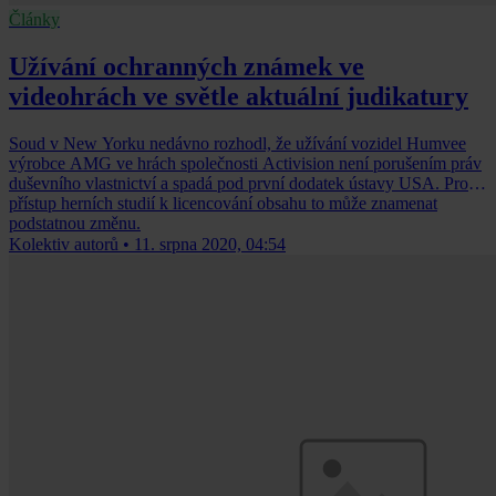
Články
Užívání ochranných známek ve
videohrách ve světle aktuální judikatury
Soud v New Yorku nedávno rozhodl, že užívání vozidel Humvee
výrobce AMG ve hrách společnosti Activision není porušením práv
duševního vlastnictví a spadá pod první dodatek ústavy USA. Pro
přístup herních studií k licencování obsahu to může znamenat
podstatnou změnu.
Kolektiv autorů
•
11. srpna 2020, 04:54