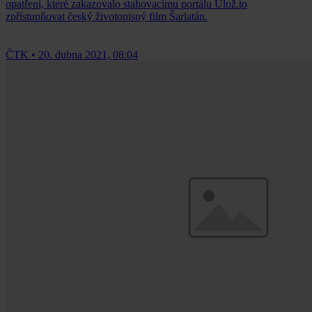
opatření, které zakazovalo stahovacímu portálu Ulož.to
zpřístupňovat český životopisný film Šarlatán.
ČTK
•
20. dubna 2021, 08:04