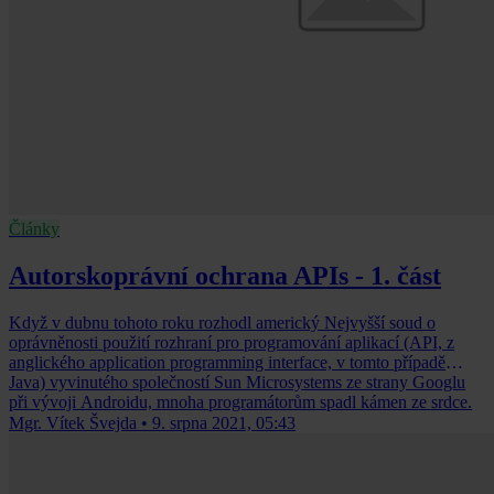
Články
Autorskoprávní ochrana APIs - 1. část
Když v dubnu tohoto roku rozhodl americký Nejvyšší soud o
oprávněnosti použití rozhraní pro programování aplikací (API, z
anglického application programming interface, v tomto případě
Java) vyvinutého společností Sun Microsystems ze strany Googlu
při vývoji Androidu, mnoha programátorům spadl kámen ze srdce.
Mgr. Vítek Švejda
•
9. srpna 2021, 05:43