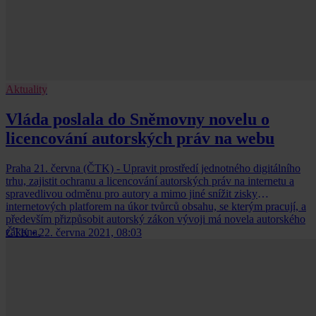
Aktuality
Vláda poslala do Sněmovny novelu o
licencování autorských práv na webu
Praha 21. června (ČTK) - Upravit prostředí jednotného digitálního
trhu, zajistit ochranu a licencování autorských práv na internetu a
spravedlivou odměnu pro autory a mimo jiné snížit zisky
internetových platforem na úkor tvůrců obsahu, se kterým pracují, a
především přizpůsobit autorský zákon vývoji má novela autorského
zákona.
ČTK
•
22. června 2021, 08:03