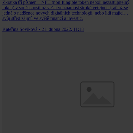
Zkratka tří písmen – NFT (non-fungible token neboli nezastupitelný
token) v současnosti už vešla ve známost široké veřejnosti, ať už se
jedná o nadšence nových digitálních technologií, nebo lidi mající
svůj střed zájmů ve světě financí a investic.
Kateřina Sovíková
•
21. dubna 2022, 11:18