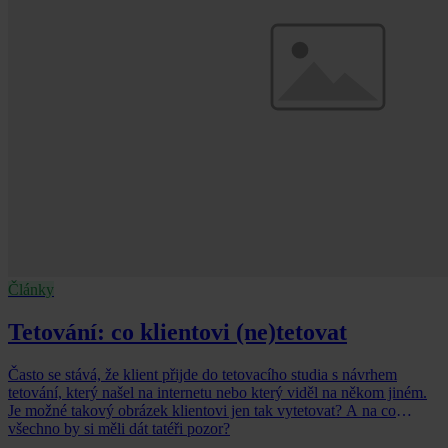
Články
Tetování: co klientovi (ne)tetovat
Často se stává, že klient přijde do tetovacího studia s návrhem
tetování, který našel na internetu nebo který viděl na někom jiném.
Je možné takový obrázek klientovi jen tak vytetovat? A na co
všechno by si měli dát tatéři pozor?