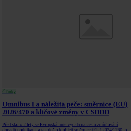
Články
Omnibus I a náležitá péče: směrnice (EU)
2026/470 a klíčové změny v CSDDD
Před skoro 2 lety se Evropská unie vydala na cestu zmírňování
dopadů podnikaní, a tak došlo k přijetí směrnice (EU) 2024/1760, o