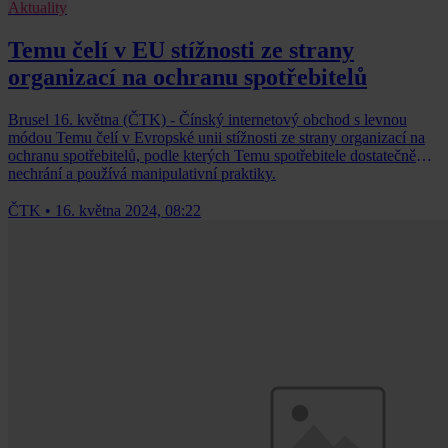
Aktuality
Temu čelí v EU stížnosti ze strany
organizací na ochranu spotřebitelů
Brusel 16. května (ČTK) - Čínský internetový obchod s levnou
módou Temu čelí v Evropské unii stížnosti ze strany organizací na
ochranu spotřebitelů, podle kterých Temu spotřebitele dostatečně
nechrání a používá manipulativní praktiky.
ČTK
•
16. května 2024, 08:22