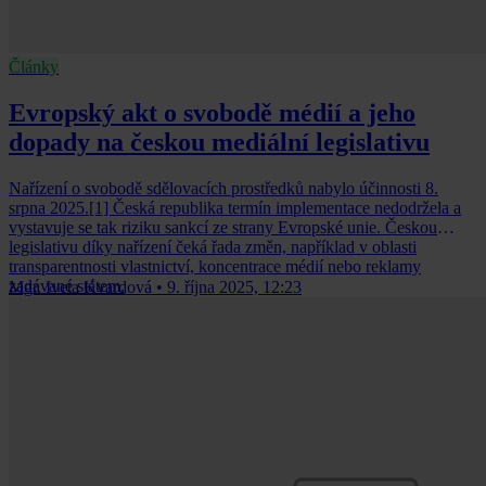
Články
Evropský akt o svobodě médií a jeho
dopady na českou mediální legislativu
Nařízení o svobodě sdělovacích prostředků nabylo účinnosti 8.
srpna 2025.[1] Česká republika termín implementace nedodržela a
vystavuje se tak riziku sankcí ze strany Evropské unie. Českou
legislativu díky nařízení čeká řada změn, například v oblasti
transparentnosti vlastnictví, koncentrace médií nebo reklamy
zadávané státem.
Mgr. Iveta Kvardová
•
9. října 2025, 12:23