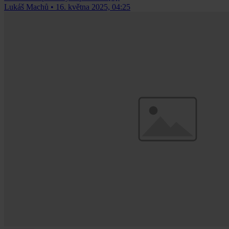
Lukáš Machů
•
16. května 2025, 04:25