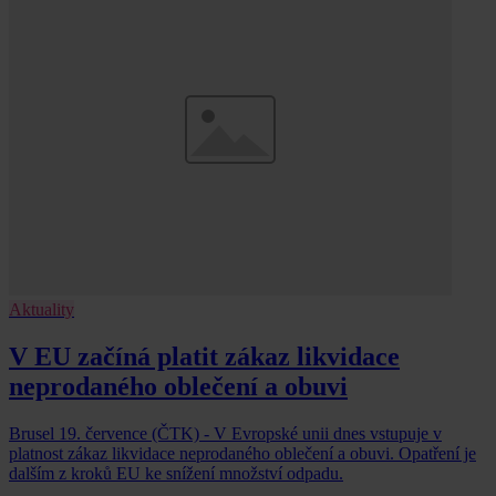
Aktuality
V EU začíná platit zákaz likvidace
neprodaného oblečení a obuvi
Brusel 19. července (ČTK) - V Evropské unii dnes vstupuje v
platnost zákaz likvidace neprodaného oblečení a obuvi. Opatření je
dalším z kroků EU ke snížení množství odpadu.