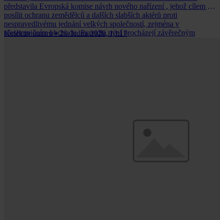
představila Evropská komise návrh nového nařízení , jehož cílem je
posílit ochranu zemědělců a dalších slabších aktérů proti
nespravedlivému jednání velkých společností, zejména v
přeshraničním obchodu. Pravidla nyní procházejí závěrečným
Kolektiv autorů
•
26. ledna 2026, 13:17
schvalovacím procesem.