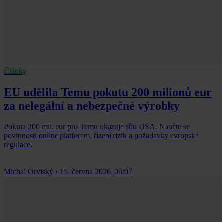
Články
EU udělila Temu pokutu 200 milionů eur
za nelegální a nebezpečné výrobky
Pokuta 200 mil. eur pro Temu ukazuje sílu DSA. Naučte se
povinnosti online platforem, řízení rizik a požadavky evropské
regulace.
Michal Orviský
•
15. června 2026, 06:07