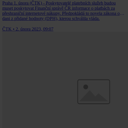
Praha 1. února (ČTK) - Poskytovatelé platebních služeb budou
muset poskytovat Finanční správě ČR informace o platbách za
přeshraniční internetové nákupy. Předpokládá to novela zákona o
dani z přidané hodnoty (DPH), kterou schválila vláda.
ČTK
•
2. února 2023, 09:07