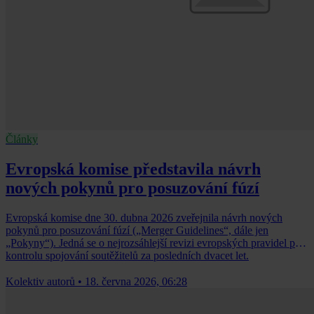
Články
Evropská komise představila návrh
nových pokynů pro posuzování fúzí
Evropská komise dne 30. dubna 2026 zveřejnila návrh nových
pokynů pro posuzování fúzí („Merger Guidelines“, dále jen
„Pokyny“). Jedná se o nejrozsáhlejší revizi evropských pravidel pro
kontrolu spojování soutěžitelů za posledních dvacet let.
Kolektiv autorů
•
18. června 2026, 06:28