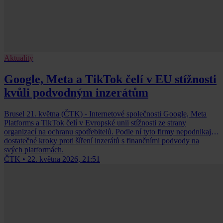
Aktuality
Google, Meta a TikTok čelí v EU stížnosti
kvůli podvodným inzerátům
Brusel 21. května (ČTK) - Internetové společnosti Google, Meta
Platforms a TikTok čelí v Evropské unii stížnosti ze strany
organizací na ochranu spotřebitelů. Podle ní tyto firmy nepodnikají
dostatečné kroky proti šíření inzerátů s finančními podvody na
svých platformách.
ČTK
•
22. května 2026, 21:51