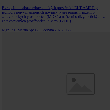
Evropská databáze zdravotnických prostředků EUDAMED je
jednou z nejvýznamnějších novinek, které přináší nařízení o
zdravotnických prostředcích (MDR) a nařízení o diagnostických
zdravotnických prostředcích in vitro (IVDR).
Mgr. Ing. Martin Špás
•
5. června 2026, 06:25