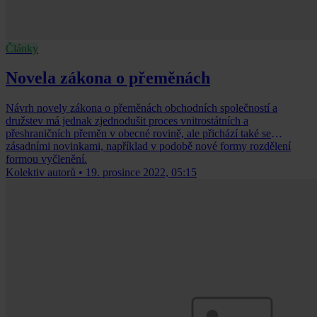
Články
Novela zákona o přeměnách
Návrh novely zákona o přeměnách obchodních společností a
družstev má jednak zjednodušit proces vnitrostátních a
přeshraničních přeměn v obecné rovině, ale přichází také se
zásadními novinkami, například v podobě nové formy rozdělení
formou vyčlenění.
Kolektiv autorů
•
19. prosince 2022, 05:15