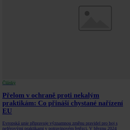
Články
Přelom v ochraně proti nekalým
praktikám: Co přináší chystané nařízení
EU
Evropská unie připravuje významnou změnu pravidel pro boj s
neférovými praktikami v potravinovém řetězci. V březnu 2024