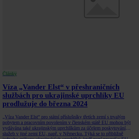
Články
Víza „Vander Elst“ v přeshraničních
službách pro ukrajinské uprchlíky EU
prodlužuje do března 2024
„Víza Vander Elst“ pro státní příslušníky třetích zemí s trvalým
pobytem a pracovním povolením v členském státě EU mohou být
vydávána také ukrajinským uprchlíkům za účelem poskytování
služeb v jiné zemi EU, např. v Německu. Týká se to přibližně