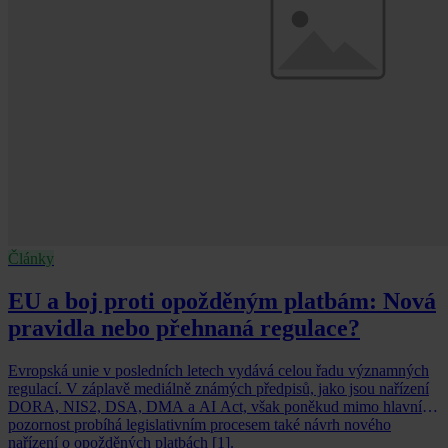
Články
EU a boj proti opožděným platbám: Nová
pravidla nebo přehnaná regulace?
Evropská unie v posledních letech vydává celou řadu významných
regulací. V záplavě mediálně známých předpisů, jako jsou nařízení
DORA, NIS2, DSA, DMA a AI Act, však poněkud mimo hlavní
pozornost probíhá legislativním procesem také návrh nového
nařízení o opožděných platbách [1].