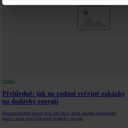
Články
Přehledně: jak na zadání veřejné zakázky
na dodávky energií
Bezprecedentní situaci nyní čelí obce, které zasáhla energetická
krize a musí nyní řešit nové dodávky energií.