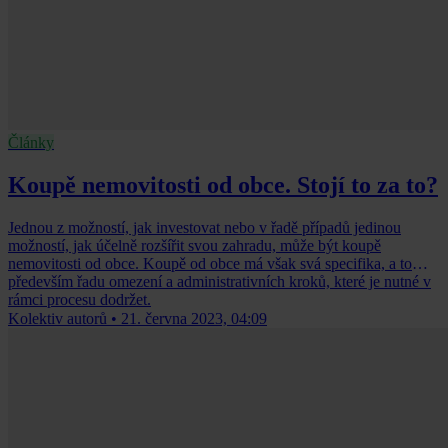
Články
Koupě nemovitosti od obce. Stojí to za to?
Jednou z možností, jak investovat nebo v řadě případů jedinou
možností, jak účelně rozšířit svou zahradu, může být koupě
nemovitosti od obce. Koupě od obce má však svá specifika, a to
především řadu omezení a administrativních kroků, které je nutné v
rámci procesu dodržet.
Kolektiv autorů
•
21. června 2023, 04:09