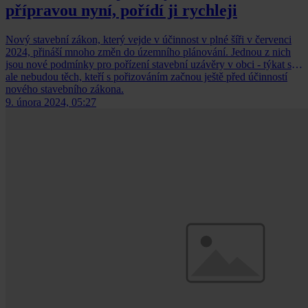
přípravou nyní, pořídí ji rychleji
Nový stavební zákon, který vejde v účinnost v plné šíři v červenci
2024, přináší mnoho změn do územního plánování. Jednou z nich
jsou nové podmínky pro pořízení stavební uzávěry v obci - týkat se
ale nebudou těch, kteří s pořizováním začnou ještě před účinností
nového stavebního zákona.
9. února 2024, 05:27