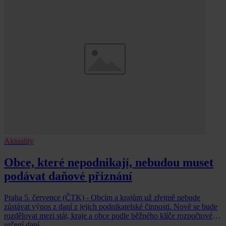
Aktuality
Obce, které nepodnikají, nebudou muset
podávat daňové přiznání
Praha 5. července (ČTK) - Obcím a krajům už zřejmě nebude
zůstávat výnos z daní z jejich podnikatelské činnosti. Nově se bude
rozdělovat mezi stát, kraje a obce podle běžného klíče rozpočtového
určení daní.