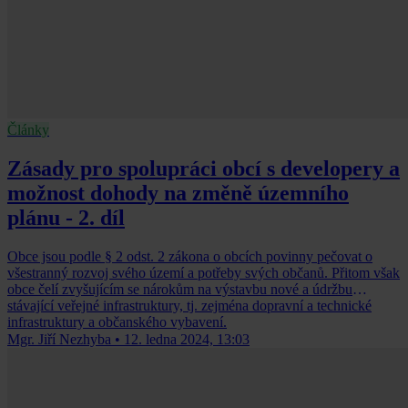
Články
Zásady pro spolupráci obcí s developery a
možnost dohody na změně územního
plánu - 2. díl
Obce jsou podle § 2 odst. 2 zákona o obcích povinny pečovat o
všestranný rozvoj svého území a potřeby svých občanů. Přitom však
obce čelí zvyšujícím se nárokům na výstavbu nové a údržbu
stávající veřejné infrastruktury, tj. zejména dopravní a technické
infrastruktury a občanského vybavení.
Mgr. Jiří Nezhyba
•
12. ledna 2024, 13:03