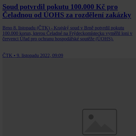
Soud potvrdil pokutu 100.000 Kč pro
Čeladnou od ÚOHS za rozdělení zakázky
Brno 8. listopadu (ČTK) - Krajský soud v Brně potvrdil pokutu
100.000 korun, kterou Čeladné na Frýdeckomístecku vyměřil loni v
červenci Úřad pro ochranu hospodářské soutěže (ÚOHS).
ČTK
•
9. listopadu 2022, 09:09