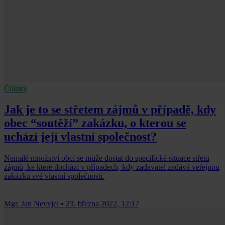
Články
Jak je to se střetem zájmů v případě, kdy
obec “soutěží” zakázku, o kterou se
uchází její vlastní společnost?
Nemalé množství obcí se může dostat do specifické situace střetu
zájmů, ke které dochází v případech, kdy zadavatel zadává veřejnou
zakázku své vlastní společnosti.
Mgr. Jan Nevyjel
•
23. března 2022, 12:17