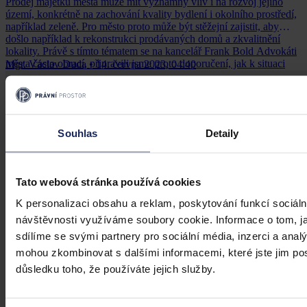
Prodej majetku města může mít významný vliv i na rozvoj jejího
území, konkrétně na zachování kvality bydlení i okolního prostředí,
například zeleně. Pro město proto může být stěžejní zajistit, aby
došlo například k rekonstrukci prodávaných domů a zkvalitnění
lokality. Právě s tímto tématem se na kancelář Frank Bold Advokáti
města často obrací, připravili jsme proto doporučení, jak k situaci
Mgr. Václav Duda
•
14. června 2023, 04:40
přistupovat tak, aby bylo zvolené řešení výhodné pro město a
současně dostatečně atraktivní pro investory.
Souhlas
Detaily
Tato webová stránka používá cookies
K personalizaci obsahu a reklam, poskytování funkcí sociáln
návštěvnosti využíváme soubory cookie. Informace o tom, j
sdílíme se svými partnery pro sociální média, inzerci a analý
mohou zkombinovat s dalšími informacemi, které jste jim posk
důsledku toho, že používáte jejich služby.