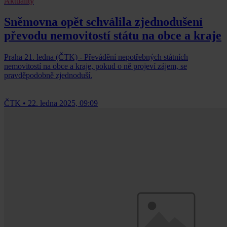
Aktuality
Sněmovna opět schválila zjednodušení
převodu nemovitostí státu na obce a kraje
Praha 21. ledna (ČTK) - Převádění nepotřebných státních
nemovitostí na obce a kraje, pokud o ně projeví zájem, se
pravděpodobně zjednoduší.
ČTK
•
22. ledna 2025, 09:09