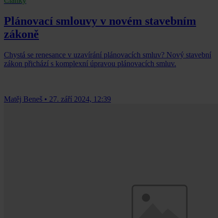
Články
Plánovací smlouvy v novém stavebním
zákoně
Chystá se renesance v uzavírání plánovacích smluv? Nový stavební
zákon přichází s komplexní úpravou plánovacích smluv.
Matěj Beneš
•
27. září 2024, 12:39