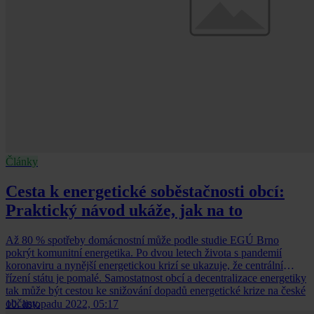
Články
Cesta k energetické soběstačnosti obcí:
Praktický návod ukáže, jak na to
Až 80 % spotřeby domácnostní může podle studie EGÚ Brno
pokrýt komunitní energetika. Po dvou letech života s pandemií
koronaviru a nynější energetickou krizí se ukazuje, že centrální
řízení státu je pomalé. Samostatnost obcí a decentralizace energetiky
tak může být cestou ke snižování dopadů energetické krize na české
občany.
10. listopadu 2022, 05:17