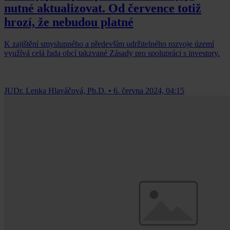
nutné aktualizovat. Od července totiž
hrozí, že nebudou platné
K zajištění smyslupného a především udržitelného rozvoje území
využívá celá řada obcí takzvané Zásady pro spolupráci s investory.
JUDr. Lenka Hlaváčová, Ph.D.
•
6. června 2024, 04:15