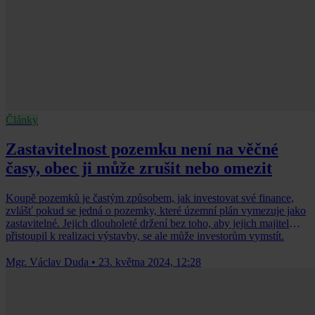
Články
Zastavitelnost pozemku není na věčné
časy, obec ji může zrušit nebo omezit
Koupě pozemků je častým způsobem, jak investovat své finance,
zvlášť pokud se jedná o pozemky, které územní plán vymezuje jako
zastavitelné. Jejich dlouholeté držení bez toho, aby jejich majitel
přistoupil k realizaci výstavby, se ale může investorům vymstít.
Mgr. Václav Duda
•
23. května 2024, 12:28