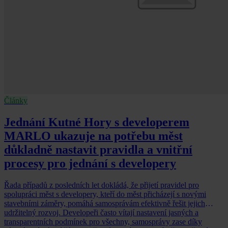
Články
Jednání Kutné Hory s developerem
MARLO ukazuje na potřebu měst
důkladně nastavit pravidla a vnitřní
procesy pro jednání s developery
Řada případů z posledních let dokládá, že přijetí pravidel pro
spolupráci měst s developery, kteří do měst přicházejí s novými
stavebními záměry, pomáhá samosprávám efektivně řešit jejich
udržitelný rozvoj. Developeři často vítají nastavení jasných a
transparentních podmínek pro všechny, samosprávy zase díky