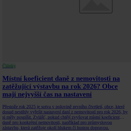
Články
Místní koeficient daně z nemovitosti na
zatěžující výstavbu na rok 2026? Obce
mají nejvyšší čas na nastavení
Přestože rok 2025 je sotva v polovině prvního čtvrtletí, obce, které
dosud nestihly vyřešit nastavení daní z nemovitostí pro rok 2026, by
si měly pospíšit. Zvlášť, pokud chtějí zvyšovat místní koeficient
daně pro konkrétní nemovitosti, například pro průmyslovou
zástavbu, která zatěžuje okolí hlukem či hustou dopravou.