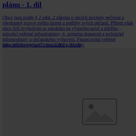
plánu - 1. díl
Obce jsou podle § 2 odst. 2 zákona o obcích povinny pečovat o
všestranný rozvoj svého území a potřeby svých občanů. Přitom však
obce čelí zvyšujícím se nárokům na výstavbu nové a údržbu
stávající veřejné infrastruktury, tj. zejména dopravní a technické
infrastruktury a občanského vybavení. Financování veřejné
infrastruktury je totiž mimořádně nákladné.
Mgr. Jiří Nezhyba
•
5. ledna 2024, 05:10