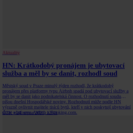
Aktuality
HN: Krátkodobý pronájem je ubytovací
služba a měl by se danit, rozhodl soud
Městský soud v Praze minulý týden rozhodl, že krátkodobý
pronájem přes platformy typu Airbnb spadá pod ubytovací služby a
měl by se danit jako podnikatelská činnost. O rozhodnutí soudu
píšou dnešní Hospodářské noviny. Rozhodnutí může podle HN
výrazně ovlivnit majitele tisíců bytů, kteří v nich poskytují ubytování
skrze platformu Airbnb a Booking.com.
ČTK
•
24. srpna 2021, 12:41