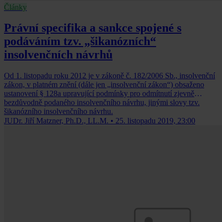
Články
Právní specifika a sankce spojené s
podáváním tzv. „šikanózních“
insolvenčních návrhů
Od 1. listopadu roku 2012 je v zákoně č. 182/2006 Sb., insolvenční
zákon, v platném znění (dále jen „insolvenční zákon“) obsaženo
ustanovení § 128a upravující podmínky pro odmítnutí zjevně
bezdůvodně podaného insolvenčního návrhu, jinými slovy tzv.
šikanózního insolvenčního návrhu.
JUDr. Jiří Matzner, Ph.D., LL.M.
•
25. listopadu 2019, 23:00