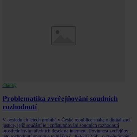
Články
Problematika zveřejňování soudních
rozhodnutí
V posledních letech probíhá v České republice snaha o digitalizaci
justice, jejíž součástí je i zpřístupňování soudních rozhodnutí
prostřednictvím úředních desek na internetu. Povinnost zveřejňovat
tato rozhodnutí upravuje vyhláška č. 403/2022 Sb., o zveřejňování