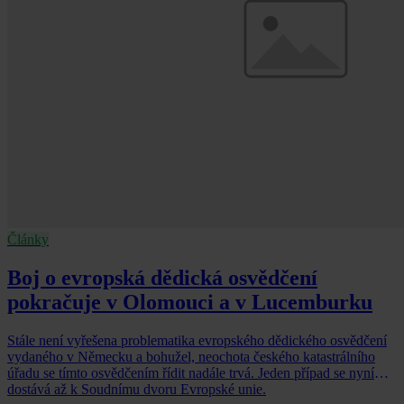
Články
Boj o evropská dědická osvědčení
pokračuje v Olomouci a v Lucemburku
Stále není vyřešena problematika evropského dědického osvědčení
vydaného v Německu a bohužel, neochota českého katastrálního
úřadu se tímto osvědčením řídit nadále trvá. Jeden případ se nyní
dostává až k Soudnímu dvoru Evropské unie.