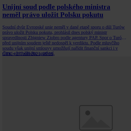
Unijní soud podle polského ministra
neměl právo uložit Polsku pokutu
Soudní dvůr Evropské unie neměl v dané etapě sporu o důl Turów
právo uložit Polsku pokutu, prohlásil dnes polský ministr
spravedlnosti Zbigniew Ziobro podle agentury PAP. Spor o Turów
před unijním soudem ještě nedospěl k verdiktu. Podle mluvčího
soudu však unijní smlouvy umožňují nařídit finanční sankci i v
rámci předběžného opatření.
ČTK
•
27. září 2021, 09:19