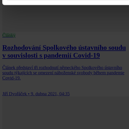
Články
Rozhodování Spolkového ústavního soudu
v souvislosti s pandemií Covid-19
Článek představí tři rozhodnutí německého Spolkového ústavního
soudu týkajících se omezení náboženské svobody během pandemie
Covid-19.
Jiří Dvořáček
•
9. dubna 2021, 04:35