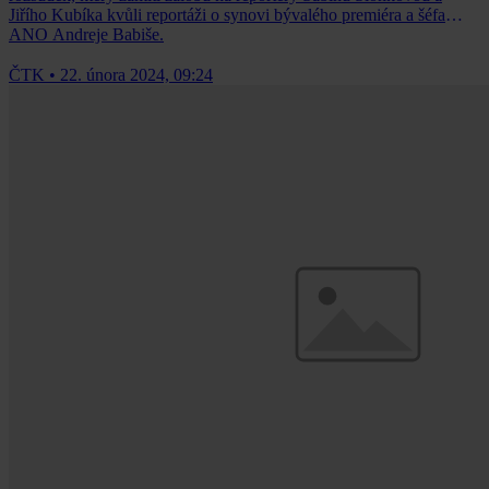
Jiřího Kubíka kvůli reportáži o synovi bývalého premiéra a šéfa
ANO Andreje Babiše.
ČTK
•
22. února 2024, 09:24