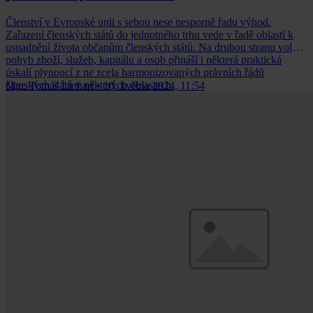
Členství v Evropské unii s sebou nese nesporně řadu výhod.
Zařazení členských států do jednotného trhu vede v řadě oblastí k
usnadnění života občanům členských států. Na druhou stranu volný
pohyb zboží, služeb, kapitálu a osob přináší i některá praktická
úskalí plynoucí z ne zcela harmonizovaných právních řádů
členských států v některých oblastech.
Mgr. Tomáš Linhart
•
10. května 2024, 11:54