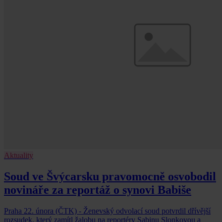
Aktuality
Soud ve Švýcarsku pravomocně osvobodil
novináře za reportáž o synovi Babiše
Praha 22. února (ČTK) - Ženevský odvolací soud potvrdil dřívější
rozsudek, který zamítl žalobu na reportéry Sabinu Slonkovou a