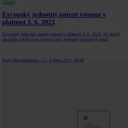
Články
Evropský jednotný patent vstoupí v
platnost 1. 6. 2023
Evropský jednotný patent vstoupí v platnost 1. 6. 2023. Ve stejný
okamžik zahájí svou činnost také Jednotný patentový soud.
Peter Maysenhölder
•
12. května 2023, 04:48