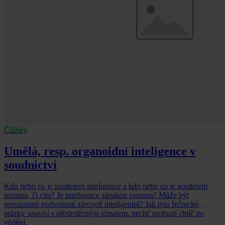
Články
Umělá, resp. organoidní inteligence v
soudnictví
Kdo nebo co je nositelem inteligence a kdo nebo co je nositelem
rozumu, či citu? Je inteligence zárukou rozumu? Může být
nerozumné rozhodnutí zároveň inteligentní? Jak tyto řečnické
otázky souvisí s předestřeným tématem, nechť probudí chtíč po
vědění.