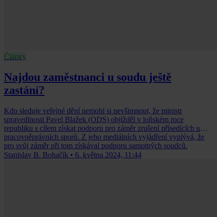
Články
Najdou zaměstnanci u soudu ještě
zastání?
Kdo sleduje veřejné dění nemohl si nevšimnout, že ministr
spravedlnosti Pavel Blažek (ODS) objížděl v loňském roce
republiku s cílem získat podporu pro záměr zrušení přísedících u
pracovněprávních sporů. Z jeho mediálních vyjádření vyplývá, že
pro svůj záměr při tom získával podporu samotných soudců.
Stanislav B. Bohačík
•
6. května 2024, 11:44