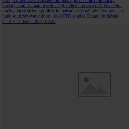
okraji Olomouce z loňského dubna má již na stole olomoucký
krajský soud. Jednáním sedmačtyřicetiletého muže obžalovaného z
vraždy, který si ženu podle kriminalistů zcela náhodně vytipoval, se
bude soud zabývat v únoru, řekl ČTK soudce Eduard Ondrášek.
ČTK
•
13. ledna 2021, 09:20