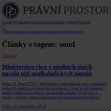
Články
•
Judikatura
•
Legislativa
•
Aktuality
•
Akce
•
Podcasty
Články
Judikatura
Legislativa
Aktuality
Akce
Podcasty
Články s tagem: soud
Aktuality
Ministerstvo chce v soudních síních
povolit pití nealkoholických nápojů
Praha 25. října (ČTK) - Ministerstvo spravedlnosti chce v soudních
jednacích síních nově umožnit pití nápojů. Zákaz se má nicméně i
nadále vztahovat na nápoje alkoholické a horké. Vyplývá to z
novely vyhlášky, kterou úřad poslal do připomínkového řízení.
ČTK
•
27. října 2025, 09:30