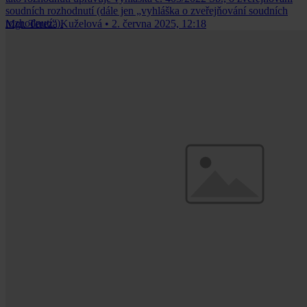
soudních rozhodnutí (dále jen „vyhláška o zveřejňování soudních
rozhodnutí“).
Mgr. Tereza Kuželová
•
2. června 2025, 12:18