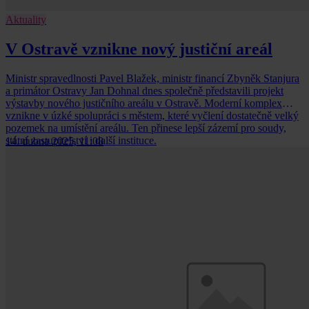
Aktuality
V Ostravě vznikne nový justiční areál
Ministr spravedlnosti Pavel Blažek, ministr financí Zbyněk Stanjura
a primátor Ostravy Jan Dohnal dnes společně představili projekt
výstavby nového justičního areálu v Ostravě. Moderní komplex
vznikne v úzké spolupráci s městem, které vyčlení dostatečně velký
pozemek na umístění areálu. Ten přinese lepší zázemí pro soudy,
státní zastupitelství i další instituce.
14. dubna 2025, 11:08