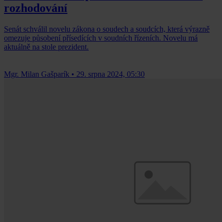
rozhodování
Senát schválil novelu zákona o soudech a soudcích, která výrazně
omezuje působení přísedících v soudních řízeních. Novelu má
aktuálně na stole prezident.
Mgr. Milan Gašparík
•
29. srpna 2024, 05:30