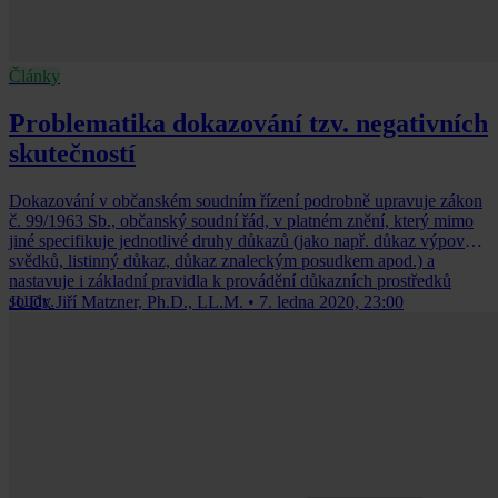
Články
Problematika dokazování tzv. negativních
skutečností
Dokazování v občanském soudním řízení podrobně upravuje zákon
č. 99/1963 Sb., občanský soudní řád, v platném znění, který mimo
jiné specifikuje jednotlivé druhy důkazů (jako např. důkaz výpovědí
svědků, listinný důkaz, důkaz znaleckým posudkem apod.) a
nastavuje i základní pravidla k provádění důkazních prostředků
soudy.
JUDr. Jiří Matzner, Ph.D., LL.M.
•
7. ledna 2020, 23:00