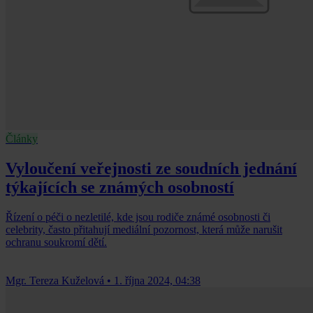
Články
Vyloučení veřejnosti ze soudních jednání
týkajících se známých osobností
Řízení o péči o nezletilé, kde jsou rodiče známé osobnosti či
celebrity, často přitahují mediální pozornost, která může narušit
ochranu soukromí dětí.
Mgr. Tereza Kuželová
•
1. října 2024, 04:38