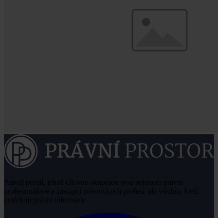
Právní portál, jehož cílovou skupinou jsou nejenom právní
profesionálové a zástupci právnických profesí, ale všichni, kteří
potřebují právní informace.