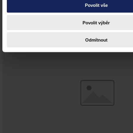
Téma dnešního příspěvku je v podstatě novinkou, bude však
Povolit vše
znamenat poměrně zásadní zlom v oblasti veřejného práva,
konkrétně přestupkového. V současné době je totiž v Senátui
projednáván nový zákon o přestupcích, který by měl nahradit
současnou nevyhovující právní úpravu, jež přetrvává od roku 1990.
Povolit výběr
JUDr. PhDr. Petr Mlsna, Ph.D.
•
2. června 2016, 22:00
Odmítnout