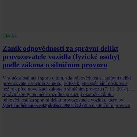
Články
Zánik odpovědnosti za správní delikt
provozovatele vozidla (fyzické osoby)
podle zákona o silničním provozu
V současnosti není sporu o tom, zda odpovědnost za správní delikt
provozovatele vozidla zanikla, jestliže k jeho spáchání došlo více
než rok před novelizací zákona o silničním provozu (7. 11. 2014).
Správní soudy nicméně rozdílně posuzují okamžik zániku
odpovědnosti za správní delikt provozovatele vozidla, který byl
spáchán méně než rok před novelizací zákona o silničním provozu
Mgr. Jan Šlesinger
•
18. května 2017, 22:00
(7. 11. 2014).