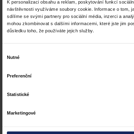
K personalizaci obsahu a reklam, poskytování funkcí sociáln
návštěvnosti využíváme soubory cookie. Informace o tom, j
sdílíme se svými partnery pro sociální média, inzerci a analý
mohou zkombinovat s dalšími informacemi, které jste jim posk
důsledku toho, že používáte jejich služby.
Výběr
Nutné
souhlasu
Preferenční
Statistické
Články
Marketingové
Reforma přestupkového práva - základní
východiska, cíle a očekávání