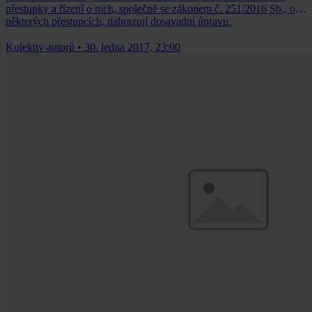
přestupky a řízení o nich, společně se zákonem č. 251/2016 Sb., o
některých přestupcích, nahrazují dosavadní úpravu.
Kolektiv autorů
•
30. ledna 2017, 23:00