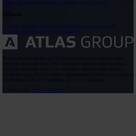
Články
Judikatura
Legislativa
Aktuality
Akce
Podcasty
Odkazy
O portálu
Redakce
Podmínky užívání
Publikační podmínky
Ochrana osobních údajů
Odběr časopisu
Rozmnožování obsahu pro účely automatizované analýzy textů
nebo dat dle ustanovení § 39c autorského zákona je bez souhlasu
ATLAS consulting spol. s r.o. zakázáno. Jakékoli užití obsahu
včetně převzetí, šíření či dalšího zpřístupňování článků a fotografií je
bez souhlasu ATLAS consulting spol. s r.o. zakázáno.
© 1999–2026,
ATLAS GROUP