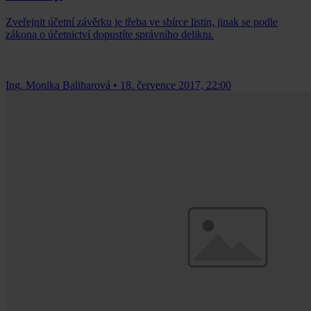
Zveřejnit účetní závěrku je třeba ve sbírce listin, jinak se podle
zákona o účetnictví dopustíte správního deliktu.
Ing. Monika Baliharová
•
18. července 2017, 22:00