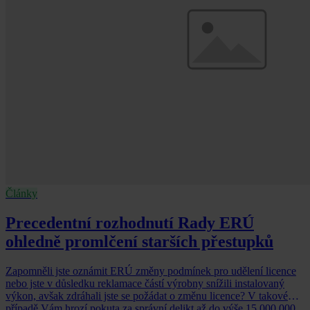
Články
Precedentní rozhodnutí Rady ERÚ
ohledně promlčení starších přestupků
Zapomněli jste oznámit ERÚ změny podmínek pro udělení licence
nebo jste v důsledku reklamace částí výrobny snížili instalovaný
výkon, avšak zdráhali jste se požádat o změnu licence? V takovém
případě Vám hrozí pokuta za správní delikt až do výše 15 000 000