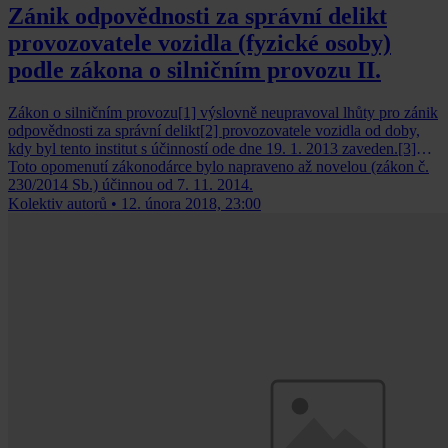
Zánik odpovědnosti za správní delikt
provozovatele vozidla (fyzické osoby)
podle zákona o silničním provozu II.
Zákon o silničním provozu[1] výslovně neupravoval lhůty pro zánik
odpovědnosti za správní delikt[2] provozovatele vozidla od doby,
kdy byl tento institut s účinností ode dne 19. 1. 2013 zaveden.[3]
Toto opomenutí zákonodárce bylo napraveno až novelou (zákon č.
230/2014 Sb.) účinnou od 7. 11. 2014.
Kolektiv autorů
•
12. února 2018, 23:00