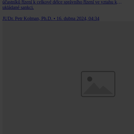
účastníků řízení k celkové délce správního řízení ve vztahu k
ukládané sankci.
JUDr. Petr Kolman, Ph.D.
•
16. dubna 2024, 04:34