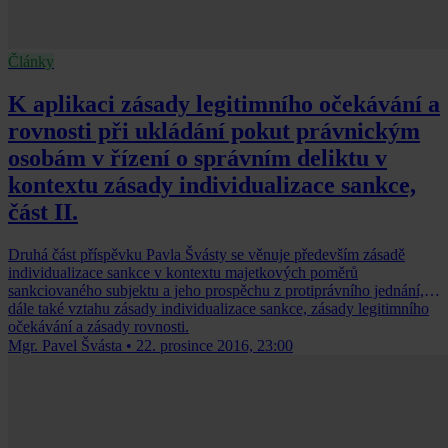
Články
K aplikaci zásady legitimního očekávání a
rovnosti při ukládání pokut právnickým
osobám v řízení o správním deliktu v
kontextu zásady individualizace sankce,
část II.
Druhá část příspěvku Pavla Švásty se věnuje především zásadě
individualizace sankce v kontextu majetkových poměrů
sankciovaného subjektu a jeho prospěchu z protiprávního jednání,
dále také vztahu zásady individualizace sankce, zásady legitimního
očekávání a zásady rovnosti.
Mgr. Pavel Švásta
•
22. prosince 2016, 23:00