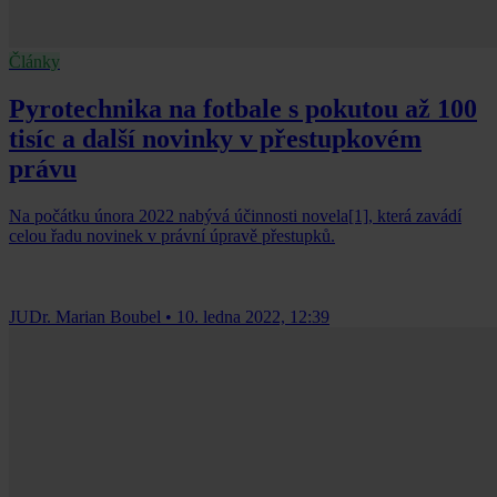
Články
Pyrotechnika na fotbale s pokutou až 100
tisíc a další novinky v přestupkovém
právu
Na počátku února 2022 nabývá účinnosti novela[1], která zavádí
celou řadu novinek v právní úpravě přestupků.
JUDr. Marian Boubel
•
10. ledna 2022, 12:39