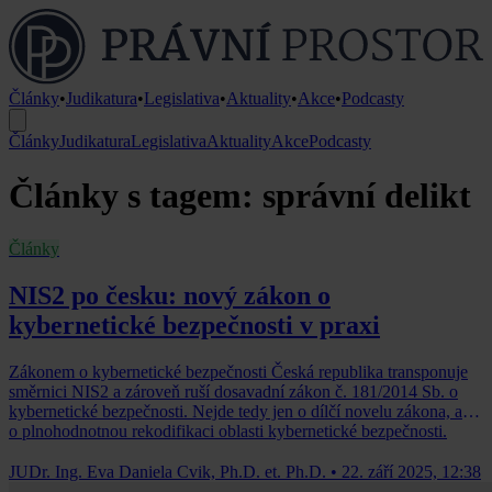
Články
•
Judikatura
•
Legislativa
•
Aktuality
•
Akce
•
Podcasty
Články
Judikatura
Legislativa
Aktuality
Akce
Podcasty
Články s tagem: správní delikt
Články
NIS2 po česku: nový zákon o
kybernetické bezpečnosti v praxi
Zákonem o kybernetické bezpečnosti Česká republika transponuje
směrnici NIS2 a zároveň ruší dosavadní zákon č. 181/2014 Sb. o
kybernetické bezpečnosti. Nejde tedy jen o dílčí novelu zákona, ale
o plnohodnotnou rekodifikaci oblasti kybernetické bezpečnosti.
JUDr. Ing. Eva Daniela Cvik, Ph.D. et. Ph.D.
•
22. září 2025, 12:38