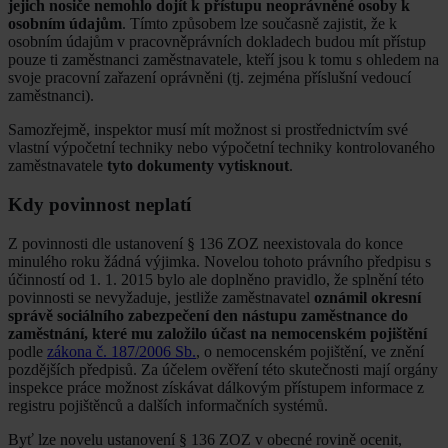
jejich nosiče nemohlo dojít k přístupu neoprávněné osoby k
osobním údajům
. Tímto způsobem lze současně zajistit, že k
osobním údajům v pracovněprávních dokladech budou mít přístup
pouze ti zaměstnanci zaměstnavatele, kteří jsou k tomu s ohledem na
svoje pracovní zařazení oprávněni (tj. zejména příslušní vedoucí
zaměstnanci).
Samozřejmě, inspektor musí mít možnost si prostřednictvím své
vlastní výpočetní techniky nebo výpočetní techniky kontrolovaného
zaměstnavatele
tyto dokumenty vytisknout
.
Kdy povinnost neplatí
Z povinnosti dle ustanovení § 136 ZOZ neexistovala do konce
minulého roku žádná výjimka. Novelou tohoto právního předpisu s
účinností od 1. 1. 2015 bylo ale doplněno pravidlo, že splnění této
povinnosti se nevyžaduje, jestliže zaměstnavatel
oznámil okresní
správě sociálního zabezpečení den nástupu zaměstnance do
zaměstnání, které mu založilo účast na nemocenském pojištění
podle
zákona č. 187/2006 Sb.
, o nemocenském pojištění, ve znění
pozdějších předpisů. Za účelem ověření této skutečnosti mají orgány
inspekce práce možnost získávat dálkovým přístupem informace z
registru pojištěnců a dalších informačních systémů.
Byť lze novelu ustanovení § 136 ZOZ v obecné rovině ocenit,