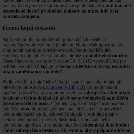
kde se nachází vedoucí zaměstnanec, který zaměstnanci ukládá
pracovní úkoly, nebo že povinnost lze splnit i tak, že
zaměstnavatel
neprodleně doručí předmětné doklady na místo, kde byla
kontrola zahájena
.
Forma kopií dokladů
Papírová podoba kopií dokladů prokazujících existenci
pracovněprávního vztahu je nabíledni. Nutno však upozornit, že
svoji povinnost splní zaměstnavatel nejenom předložením
zmíněných dokladů v této podobě, ale
též v podobě elektronické
.
Ostatně jak se ve své zprávě ze dne 30. 5. 2012 vyslovil Úřad pro
ochranu osobních údajů, je to
forma z hlediska ochrany osobních
údajů zaměstnanců vhodnější
.
Podle vyjádření zmíněného Úřadu je zaměstnavatel povinen při
plnění povinnosti dle
ustanovení § 136 ZOZ
přijmout taková
opatření (vytvořit takové podmínky), která
zabezpečí osobní údaje
uvedené v těchto dokladech před neoprávněným či nahodilým
přístupem třetích osob
. Z pohledu zajištění bezpečnosti osobních
údajů lze proto doporučit, zejména na „dočasných“ pracovištích,
jako je staveniště apod., uchování dokladů s osobními údaji v
elektronické podobě (na CD, flash disku, v počítači nebo
notebooku, apod.), a to za podmínky, že
elektronická data budou
řádně zabezpečena heslem a šifrováním, aby v případě odcizení