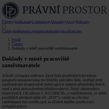
Články
•
Judikatura
•
Legislativa
•
Aktuality
•
Akce
•
Podcasty
Články
Judikatura
Legislativa
Aktuality
Akce
Podcasty
Portál
Články
Doklady v místě pracoviště zaměstnavatele
Doklady v místě pracoviště
zaměstnavatele
Ačkoliv evropská směrnice, která byla prostřednictvím tohoto
paragrafu transponována do českého právního řádu, směřuje proti
zaměstnávání neoprávněně pobývajících státních příslušníků třetích
zemí a proti nedovolenému přistěhovalectví, český zákonodárce
ustanovení § 136 zákona č. 435/2004 Sb., o zaměstnanosti, ve znění
pozdějších předpisů (dále též „ZOZ“), vztáhl na všechny
zaměstnance bez rozdílu (prý za účelem lepšího postihování
nelegální práce).