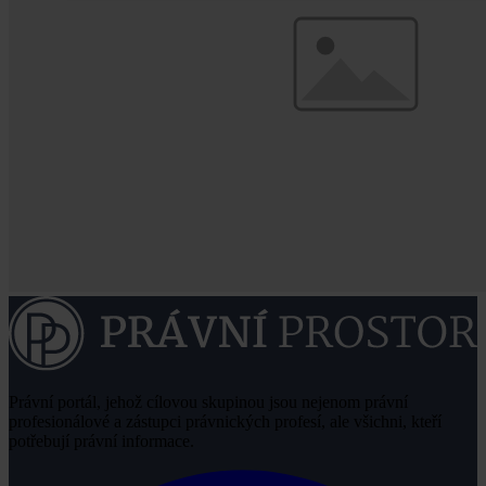
Právní portál, jehož cílovou skupinou jsou nejenom právní
profesionálové a zástupci právnických profesí, ale všichni, kteří
potřebují právní informace.