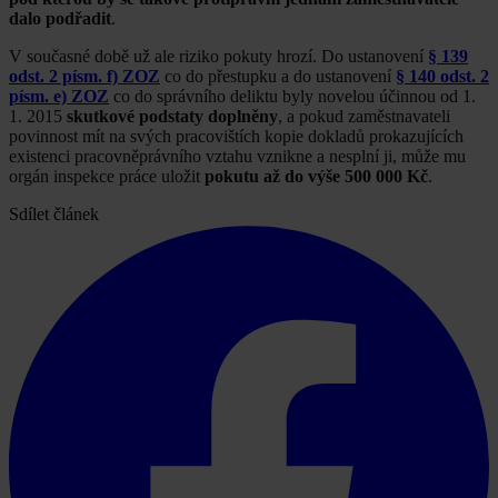
dalo podřadit
.
V současné době už ale riziko pokuty hrozí. Do ustanovení
§ 139
odst. 2 písm. f) ZOZ
co do přestupku a do ustanovení
§ 140 odst. 2
písm. e) ZOZ
co do správního deliktu byly novelou účinnou od 1.
1. 2015
skutkové podstaty doplněny
, a pokud zaměstnavateli
povinnost mít na svých pracovištích kopie dokladů prokazujících
existenci pracovněprávního vztahu vznikne a nesplní ji, může mu
orgán inspekce práce uložit
pokutu až do výše 500 000 Kč
.
Sdílet článek