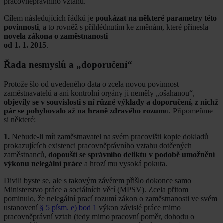
pracovněprávního vztahu.
Cílem následujících řádků je
poukázat na některé parametry této
povinnosti
, a to rovněž s přihlédnutím ke změnám, které přinesla
novela zákona o zaměstnanosti
od 1. 1. 2015
.
Řada nesmyslů a „doporučení“
Protože šlo od uvedeného data o zcela novou povinnost
zaměstnavatelů a ani kontrolní orgány ji neměly „ošahanou“,
objevily se v souvislosti s ní různé výklady a doporučení, z nichž
pár se pohybovalo až na hraně zdravého rozum
u. Připomeňme
si některé:
1.
Nebude-li mít zaměstnavatel na svém pracovišti kopie dokladů
prokazujících existenci pracovněprávního vztahu dotčených
zaměstnanců,
dopouští se správního deliktu v podobě umožnění
výkonu nelegální práce
a hrozí mu vysoká pokuta.
Divili byste se, ale s takovým závěrem přišlo dokonce samo
Ministerstvo práce a sociálních věcí (MPSV). Zcela přitom
pominulo, že nelegální prací rozumí zákon o zaměstnanosti ve svém
ustanovení
§ 5 písm. e) bod 1
výkon závislé práce mimo
pracovněprávní vztah (tedy mimo pracovní poměr, dohodu o