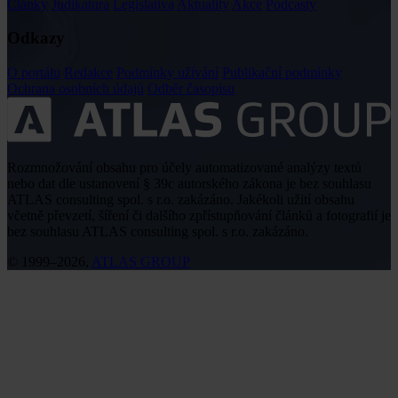
Články
Judikatura
Legislativa
Aktuality
Akce
Podcasty
Odkazy
O portálu
Redakce
Podmínky užívání
Publikační podmínky
Ochrana osobních údajů
Odběr časopisu
Rozmnožování obsahu pro účely automatizované analýzy textů
nebo dat dle ustanovení § 39c autorského zákona je bez souhlasu
ATLAS consulting spol. s r.o. zakázáno. Jakékoli užití obsahu
včetně převzetí, šíření či dalšího zpřístupňování článků a fotografií je
bez souhlasu ATLAS consulting spol. s r.o. zakázáno.
© 1999–2026,
ATLAS GROUP