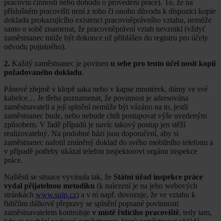
pracovní činnosti nebo dohodu o provedení práce). To, že na
příslušném pracovišti není z toho či onoho důvodu k dispozici kopie
dokladu prokazujícího existenci pracovněprávního vztahu, nemůže
samo o sobě znamenat, že pracovněprávní vztah nevznikl (vždyť
zaměstnanec může být dokonce už přihlášen do registru pro účely
odvodu pojistného).
2.
Každý zaměstnanec je povinen
u sebe pro tento účel nosit kopii
požadovaného dokladu
.
Pánové zřejmě v klopě saka nebo v kapse montérek, dámy ve své
kabelce… Je třeba poznamenat, že povinnost je adresována
zaměstnavateli a její splnění nemůže být vázáno na to, jestli
zaměstnanec bude, nebo nebude chtít postupovat výše uvedeným
způsobem. V řadě případů je navíc takový postup jen stěží
realizovatelný. Na podobné bázi jsou doporučení, aby si
zaměstnanec nafotil zmíněný doklad do svého mobilního telefonu a
v případě potřeby ukázal telefon inspektorovi orgánu inspekce
práce.
Naštěstí se situace vyvinula tak, že
Státní úřad inspekce práce
vydal přijatelnou metodiku
(k nalezení je na jeho webových
stránkách
www.suip.cz
) a v ní např. dovozuje, že ve vztahu k
řidičům dálkové přepravy se splnění popsané povinnosti
zaměstnavatelem kontroluje
v místě řídícího pracoviště
, tedy tam,