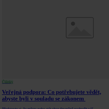
Články
Veřejná podpora: Co potřebujete vědět,
abyste byli v souladu se zákonem
Představte si, že město nebo stát chce finančně podpořit váš