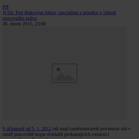
PB
JUDr. Petr Bukovjan
lektor, specialista a poradce v oblasti
pracovního práva
26. února 2015, 23:00
S účinností od 5. 1. 2012
tak mají zaměstnavatelé povinnost mít v
místě pracoviště kopie dokladů prokazujících existenci