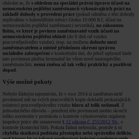
obávám se, že
s ohledem na speciální právní úpravu účasti na
nemocenském pojištění zaměstnanců vykonávajících práci na
základě dohody o provedení práce
(pokud odměna z této dohody
nepřesáhne v kalendářním měsíci částku 10 000 Kč, účast na
nemocenském pojištění zaměstnanci nevzniká),
na zákonnou
lhůtu, ve které je povinen zaměstnavatel vznik účasti na
nemocenském pojištění ohlásit
(do 8 dnů od vzniku
pracovněprávního vztahu), resp. na možnou
dohodu mezi
zaměstnavatelem a místně příslušnou okresní správou
sociálního zabezpečení
o konkrétním dni, do jehož uplynutí bude
tato povinnost plněna hromadně ke všem nově nastoupivším
zaměstnancům,
nemá změna až tak velký praktický a pozitivní
dopad
.
Výše možné pokuty
Nebylo žádným tajemstvím, že v roce 2014 si zaměstnavatelé
povinností mít na svých pracovištích kopie dokladů prokazujících
existenci pracovněprávního vztahu
hlavu až tolik nelámali
. Z
jednoduchého důvodu – porušení této povinnosti mohlo skončit
toliko uvedením v protokolu o kontrole vyhotoveném orgánem
inspekce práce dle ustanovení
§ 12 zákona č. 255/2012 Sb.
, o
kontrole (kontrolní řád). Pokuta žádná nehrozila, protože k ní
chyběla skutková podstata přestupku nebo správního deliktu,
pod kterou by se takové protiprávní jednání zaměstnavatele