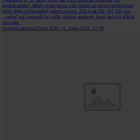
podnikatelský záměr, poskytnout vám dotaci na rozvoj společnosti
nebo třeba zvýhodněný nájem prostor. Zní to skvěle, že? Ale pozor
– právě jste vstoupili do světa veřejné podpory, který má svá přísná
pravidla.
expertní skupina Frank Bold
•
6. srpna 2026, 07:39