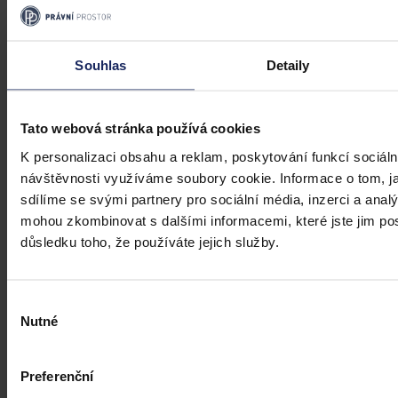
žen a mužů v EU – gender pay gap dosahuje okolo 18 %. Evropská
pravidla pro transparentní odměňování, jejichž cílem je narovnat
informační asymetrii na pracovním trhu a dlouhodobě tak přispět i
ke zmenšení rozdílu ve mzdách mužů a žen, však nabrala v České
Souhlas
Detaily
republice zpoždění.
Ivona Tajšlová
•
4. srpna 2026, 07:18
Tato webová stránka používá cookies
K personalizaci obsahu a reklam, poskytování funkcí sociáln
návštěvnosti využíváme soubory cookie. Informace o tom, j
sdílíme se svými partnery pro sociální média, inzerci a analý
mohou zkombinovat s dalšími informacemi, které jste jim posk
důsledku toho, že používáte jejich služby.
Výběr
Nutné
souhlasu
Preferenční