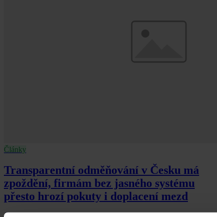
Články
Transparentní odměňování v Česku má
zpoždění, firmám bez jasného systému
přesto hrozí pokuty i doplacení mezd
Česko má podle Eurostatu jeden z nejvyšších rozdílů v odměňování