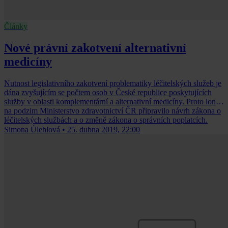
Články
Nové právní zakotvení alternativní
medicíny
Nutnost legislativního zakotvení problematiky léčitelských služeb je
dána zvyšujícím se počtem osob v České republice poskytujících
služby v oblasti komplementární a alternativní medicíny. Proto loni
na podzim Ministerstvo zdravotnictví ČR připravilo návrh zákona o
léčitelských službách a o změně zákona o správních poplatcích.
Simona Úlehlová
•
25. dubna 2019, 22:00