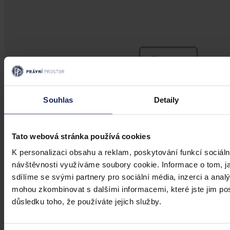
Souhlas
Detaily
Tato webová stránka používá cookies
K personalizaci obsahu a reklam, poskytování funkcí sociáln
návštěvnosti využíváme soubory cookie. Informace o tom, j
sdílíme se svými partnery pro sociální média, inzerci a analý
Články
mohou zkombinovat s dalšími informacemi, které jste jim posk
důsledku toho, že používáte jejich služby.
NFT – nový fenomén skýtající nejen
zajímavou využitelnost, ale také zajímavé