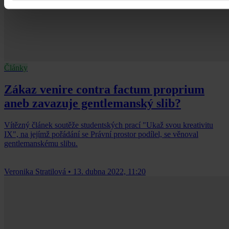
Články
Zákaz venire contra factum proprium
aneb zavazuje gentlemanský slib?
Vítězný článek soutěže studentských prací "Ukaž svou kreativitu
IX", na jejímž pořádání se Právní prostor podílel, se věnoval
gentlemanskému slibu.
Veronika Stratilová
•
13. dubna 2022, 11:20