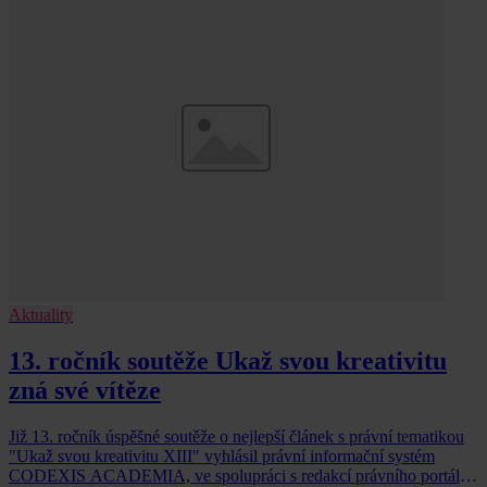
Aktuality
13. ročník soutěže Ukaž svou kreativitu
zná své vítěze
Již 13. ročník úspěšné soutěže o nejlepší článek s právní tematikou
"Ukaž svou kreativitu XIII" vyhlásil právní informační systém
CODEXIS ACADEMIA, ve spolupráci s redakcí právního portálu