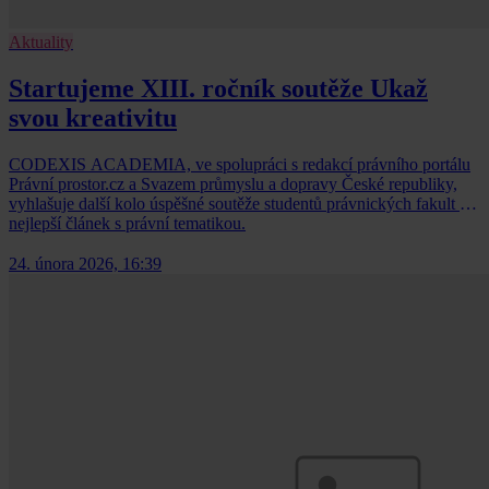
Aktuality
Startujeme XIII. ročník soutěže Ukaž
svou kreativitu
CODEXIS ACADEMIA, ve spolupráci s redakcí právního portálu
Právní prostor.cz a Svazem průmyslu a dopravy České republiky,
vyhlašuje další kolo úspěšné soutěže studentů právnických fakult o
nejlepší článek s právní tematikou.
24. února 2026, 16:39