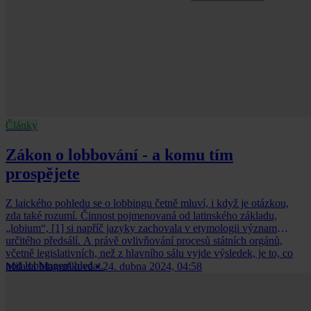
Články
Zákon o lobbování - a komu tím
prospějete
Z laického pohledu se o lobbingu četně mluví, i když je otázkou,
zda také rozumí. Činnost pojmenovaná od latinského základu,
„lobium“, [1] si napříč jazyky zachovala v etymologii význam
určitého předsálí. A právě ovlivňování procesů státních orgánů,
včetně legislativních, než z hlavního sálu vyjde výsledek, je to, co
pod lobbingem hledat.
Milada Matoušková
•
24. dubna 2024, 04:58