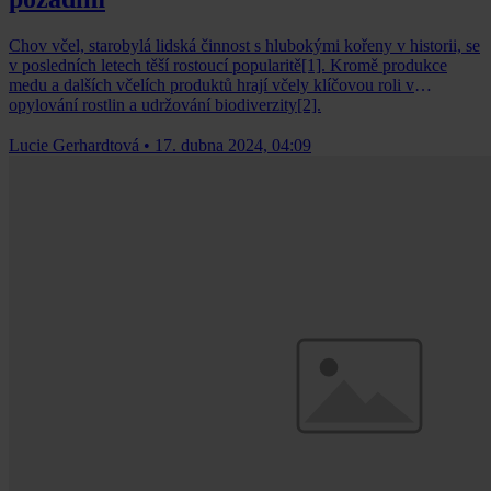
Chov včel, starobylá lidská činnost s hlubokými kořeny v historii, se
v posledních letech těší rostoucí popularitě[1]. Kromě produkce
medu a dalších včelích produktů hrají včely klíčovou roli v
opylování rostlin a udržování biodiverzity[2].
Lucie Gerhardtová
•
17. dubna 2024, 04:09