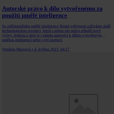
Autorské právo k dílu vytvořenému za
použití umělé inteligence
Se zpřístupněním umělé inteligence široké veřejnosti zažíváme další
technologickou revoluci, která s sebou pro právo přináší nové
výzvy. Jednou z nich je i otázka autorství k dílům vytvořeným
umělou inteligencí nebo s její pomocí.
Vendula Marxová
•
4. května 2023, 04:17