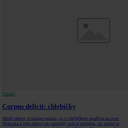
Články
Corpus delicti: chlebíčky
Mistři etikety si kladou otázku, co s chlebíčkem spadlým na zem.
Nekouká z toho kdoví jak zapeklitý právní problém, ale nabízí se