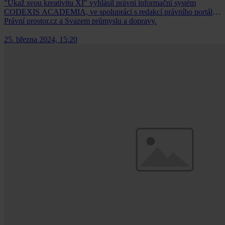
"Ukaž svou kreativitu XI" vyhlásil právní informační systém
CODEXIS ACADEMIA, ve spolupráci s redakcí právního portálu
Právní prostor.cz a Svazem průmyslu a dopravy.
25. března 2024, 15:20