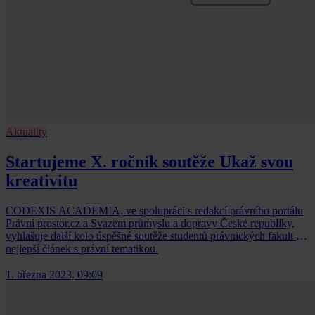
Aktuality
Startujeme X. ročník soutěže Ukaž svou
kreativitu
CODEXIS ACADEMIA, ve spolupráci s redakcí právního portálu
Právní prostor.cz a Svazem průmyslu a dopravy České republiky,
vyhlašuje další kolo úspěšné soutěže studentů právnických fakult o
nejlepší článek s právní tematikou.
1. března 2023, 09:09