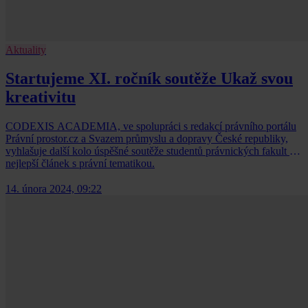
Aktuality
Startujeme XI. ročník soutěže Ukaž svou
kreativitu
CODEXIS ACADEMIA, ve spolupráci s redakcí právního portálu
Právní prostor.cz a Svazem průmyslu a dopravy České republiky,
vyhlašuje další kolo úspěšné soutěže studentů právnických fakult o
nejlepší článek s právní tematikou.
14. února 2024, 09:22