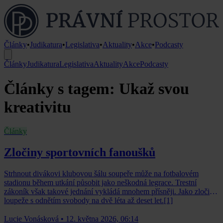
Články
•
Judikatura
•
Legislativa
•
Aktuality
•
Akce
•
Podcasty
Články
Judikatura
Legislativa
Aktuality
Akce
Podcasty
Články s tagem: Ukaž svou
kreativitu
Články
Zločiny sportovních fanoušků
Strhnout divákovi klubovou šálu soupeře může na fotbalovém
stadionu během utkání působit jako neškodná legrace. Trestní
zákoník však takové jednání vykládá mnohem přísněji. Jako zločin
loupeže s odnětím svobody na dvě léta až deset let.[1]
Lucie Vonásková
•
12. května 2026, 06:14