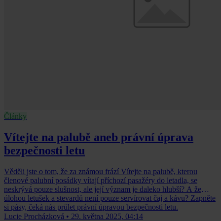
Články
Vítejte na palubě aneb právní úprava
bezpečnosti letu
Věděli jste o tom, že za známou frází Vítejte na palubě, kterou
členové palubní posádky vítají příchozí pasažéry do letadla, se
neskrývá pouze slušnost, ale její význam je daleko hlubší? A že
úlohou letušek a stevardů není pouze servírovat čaj a kávu? Zapněte
si pásy, čeká nás průlet právní úpravou bezpečnosti letu.
Lucie Procházková
•
29. května 2025, 04:14