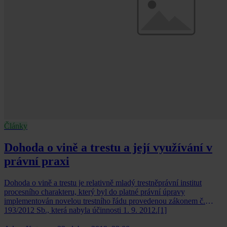
Články
Dohoda o vině a trestu a její využívání v
právní praxi
Dohoda o vině a trestu je relativně mladý trestněprávní institut
procesního charakteru, který byl do platné právní úpravy
implementován novelou trestního řádu provedenou zákonem č.
193/2012 Sb., která nabyla účinnosti 1. 9. 2012.[1]