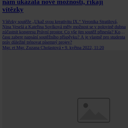
nám ukázala nové možnosti, říkají
vítězky
Vítězky soutěže „Ukaž svou kreativitu IX.“ Veronika Stratilová,
Nina Veselá a Kateřina Sovíková měly možnost se v polovině dubna
zúčastnit kongresu Právní prostor. Co vše jim soutěž přinesla? Kolik
času zabere napsání soutěžního příspěvku? A je vlastně pro studenta
práv důležité trénovat písemný projev?
Mgr. et Mgr. Zuzana Cholastová
•
9. května 2022, 11:20