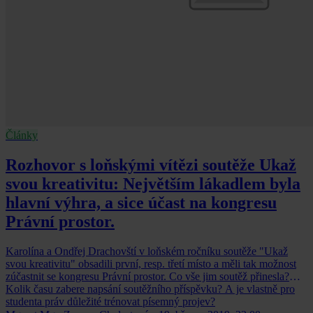
Články
Rozhovor s loňskými vítězi soutěže Ukaž
svou kreativitu: Největším lákadlem byla
hlavní výhra, a sice účast na kongresu
Právní prostor.
Karolína a Ondřej Drachovští v loňském ročníku soutěže "Ukaž
svou kreativitu" obsadili první, resp. třetí místo a měli tak možnost
zúčastnit se kongresu Právní prostor. Co vše jim soutěž přinesla?
Kolik času zabere napsání soutěžního příspěvku? A je vlastně pro
studenta práv důležité trénovat písemný projev?