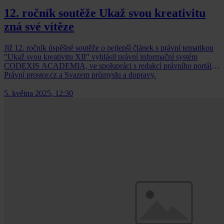
12. ročník soutěže Ukaž svou kreativitu
zná své vítěze
Již 12. ročník úspěšné soutěže o nejlepší článek s právní tematikou
"Ukaž svou kreativitu XII" vyhlásil právní informační systém
CODEXIS ACADEMIA, ve spolupráci s redakcí právního portálu
Právní prostor.cz a Svazem průmyslu a dopravy.
5. května 2025, 12:30