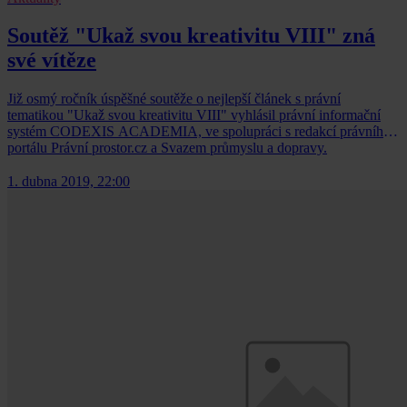
Soutěž "Ukaž svou kreativitu VIII" zná
své vítěze
Již osmý ročník úspěšné soutěže o nejlepší článek s právní
tematikou "Ukaž svou kreativitu VIII" vyhlásil právní informační
systém CODEXIS ACADEMIA, ve spolupráci s redakcí právního
portálu Právní prostor.cz a Svazem průmyslu a dopravy.
1. dubna 2019, 22:00