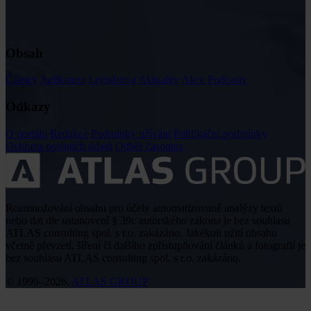
Obsah
Články
Judikatura
Legislativa
Aktuality
Akce
Podcasty
Odkazy
O portálu
Redakce
Podmínky užívání
Publikační podmínky
Ochrana osobních údajů
Odběr časopisu
Rozmnožování obsahu pro účely automatizované analýzy textů
nebo dat dle ustanovení § 39c autorského zákona je bez souhlasu
ATLAS consulting spol. s r.o. zakázáno. Jakékoli užití obsahu
včetně převzetí, šíření či dalšího zpřístupňování článků a fotografií je
bez souhlasu ATLAS consulting spol. s r.o. zakázáno.
© 1999–2026,
ATLAS GROUP