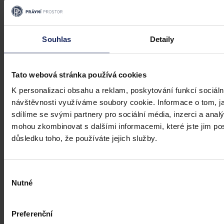
Souhlas
Detaily
Tato webová stránka používá cookies
K personalizaci obsahu a reklam, poskytování funkcí sociáln
Články
návštěvnosti využíváme soubory cookie. Informace o tom, j
sdílíme se svými partnery pro sociální média, inzerci a analý
Budoucnost dokazování před soudy v
mohou zkombinovat s dalšími informacemi, které jste jim posk
době AI
důsledku toho, že používáte jejich služby.
Umělá inteligence změní soudní proces. Je možné dnes považovat
digitální důkazy za věrohodné? Výzvy pro justici v době AI.
Výběr
Nutné
souhlasu
Hana Marešová
•
31. července 2026, 07:36
Preferenční