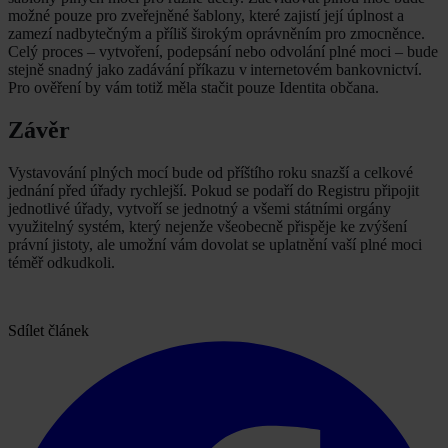
možné pouze pro zveřejněné šablony, které zajistí její úplnost a
zamezí nadbytečným a příliš širokým oprávněním pro zmocněnce.
Celý proces – vytvoření, podepsání nebo odvolání plné moci – bude
stejně snadný jako zadávání příkazu v internetovém bankovnictví.
Pro ověření by vám totiž měla stačit pouze Identita občana.
Závěr
Vystavování plných mocí bude od příštího roku snazší a celkové
jednání před úřady rychlejší. Pokud se podaří do Registru připojit
jednotlivé úřady, vytvoří se jednotný a všemi státními orgány
využitelný systém, který nejenže všeobecně přispěje ke zvýšení
právní jistoty, ale umožní vám dovolat se uplatnění vaší plné moci
téměř odkudkoli.
Sdílet článek