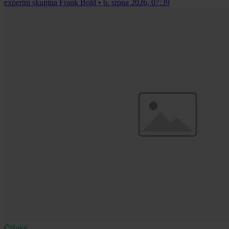
expertní skupina Frank Bold
•
6. srpna 2026, 07:39
Články