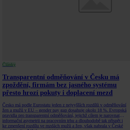
Články
Transparentní odměňování v Česku má
zpoždění, firmám bez jasného systému
přesto hrozí pokuty i doplacení mezd
Česko má podle Eurostatu jeden z nejvyšších rozdílů v odměňování
žen a mužů v EU – gender pay gap dosahuje okolo 18 %. Evropská
pravidla pro transparentní odměňování, jejichž cílem je narovnat
informační asymetrii na pracovním trhu a dlouhodobě tak přispět i
ke zmenšení rozdílu ve mzdách mužů a žen, však nabrala v České