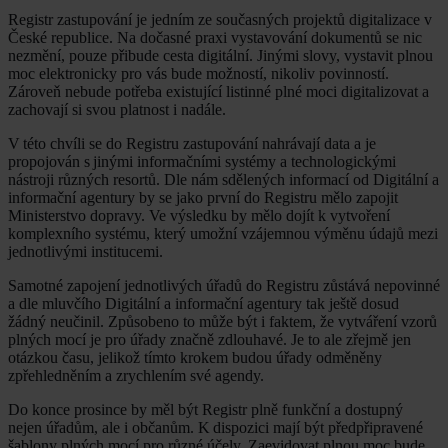
Registr zastupování je jedním ze současných projektů digitalizace v
České republice. Na dočasné praxi vystavování dokumentů se nic
nezmění, pouze přibude cesta digitální. Jinými slovy, vystavit plnou
moc elektronicky pro vás bude možností, nikoliv povinností.
Zároveň nebude potřeba existující listinné plné moci digitalizovat a
zachovají si svou platnost i nadále.
V této chvíli se do Registru zastupování nahrávají data a je
propojován s jinými informačními systémy a technologickými
nástroji různých resortů. Dle nám sdělených informací od Digitální a
informační agentury by se jako první do Registru mělo zapojit
Ministerstvo dopravy. Ve výsledku by mělo dojít k vytvoření
komplexního systému, který umožní vzájemnou výměnu údajů mezi
jednotlivými institucemi.
Samotné zapojení jednotlivých úřadů do Registru zůstává nepovinné
a dle mluvčího Digitální a informační agentury tak ještě dosud
žádný neučinil. Způsobeno to může být i faktem, že vytváření vzorů
plných mocí je pro úřady značně zdlouhavé. Je to ale zřejmě jen
otázkou času, jelikož tímto krokem budou úřady odměněny
zpřehledněním a zrychlením své agendy.
Do konce prosince by měl být Registr plně funkční a dostupný
nejen úřadům, ale i občanům. K dispozici mají být předpřipravené
šablony plných mocí pro různé účely. Zaevidovat plnou moc bude