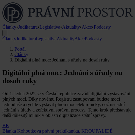
Články
•
Judikatura
•
Legislativa
•
Aktuality
•
Akce
•
Podcasty
Články
Judikatura
Legislativa
Aktuality
Akce
Podcasty
Portál
Články
Digitální plná moc: Jednání s úřady na dosah ruky
Digitální plná moc: Jednání s úřady na
dosah ruky
Od 1. ledna 2025 se v České republice zavádí digitální vystavování
plných mocí. Díky novému Registru zastupování budete moci
jednoduše a rychle vystavit plnou moc elektronicky, což usnadní
jednání s úřady a zefektivní správní procesy. Tento krok představuje
další důležitý milník v oblasti digitalizace státní správy.
BK
Blanka Kohoutková
právní praktikantka, KROUPALIDÉ