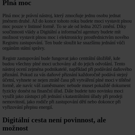
Plná moc
Plná moc je právní nástroj, který zmocňuje jednu osobu jednat
jménem druhé. Až do konce tohoto roku budete moci vystavit plnou
moc pouze v listinné formě. To se ale od ledna 2025 změní. Díky
součinnosti vlády a Digitální a informační agentury budete mít
možnost vystavit plnou moc i elektronicky prostřednictvím nového
Registru zastupování. Ten bude sloužit ke snazšímu jednání vůči
orgánům státní správy.
Registr zastupování bude fungovat jako centrální úložiště, kde
budou všechny plné moci uchovány až do jejich odvolání. Tento
nástroj ocení zejména podnikatelé, například při podávání daňového
přiznání. Pokud za vás daňové přiznání každoročně podává stejný
účetní, vyhnete se nejen ztrátě času při vytváření plné moci v tištěné
formě, ale navíc váš zaměstnanec nebude muset pokaždé dokument
fyzicky donést na finanční úřad. Dále budete tuto novinku moci
využít jako zástupci při jednání s katastrálními úřady při prodeji
nemovitostí, jako rodiče při zastupování dětí nebo dokonce při
vyřizování přepisu energií.
Digitální cesta není povinnost, ale
možnost