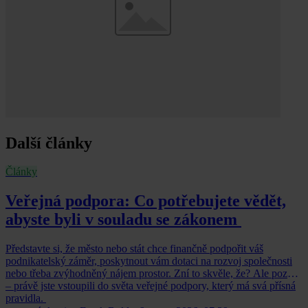
Další články
Články
Veřejná podpora: Co potřebujete vědět,
abyste byli v souladu se zákonem
Představte si, že město nebo stát chce finančně podpořit váš
podnikatelský záměr, poskytnout vám dotaci na rozvoj společnosti
nebo třeba zvýhodněný nájem prostor. Zní to skvěle, že? Ale pozor
– právě jste vstoupili do světa veřejné podpory, který má svá přísná
pravidla.