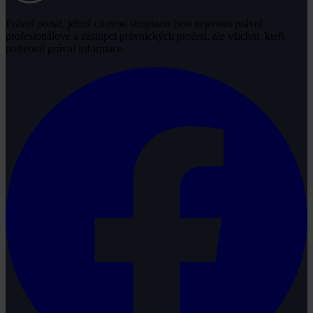
Právní portál, jehož cílovou skupinou jsou nejenom právní
profesionálové a zástupci právnických profesí, ale všichni, kteří
potřebují právní informace.