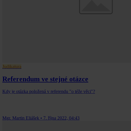
Judikatura
Referendum ve stejné otázce
Kdy je otázka položená v referendu "o téže věci"?
Mgr. Martin Eliášek
•
7. října 2022, 04:43