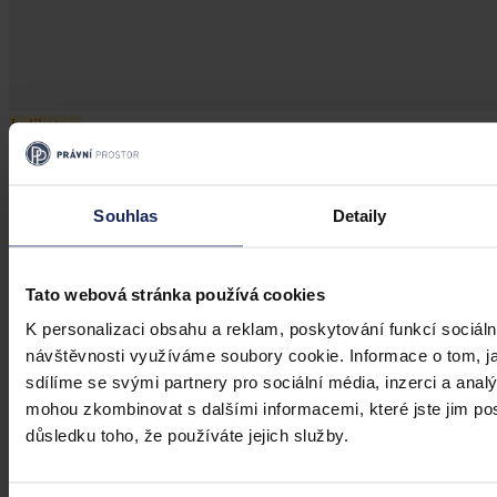
Judikatura
Referendum požadující maximální možné
úsilí
Souhlas
Detaily
Požadavek maximálního možného úsilí se týká všech oblastí, ve
kterých samospráva může něco konat
Tato webová stránka používá cookies
K personalizaci obsahu a reklam, poskytování funkcí sociáln
Mgr. Martin Eliášek
•
24. října 2022, 05:18
návštěvnosti využíváme soubory cookie. Informace o tom, j
sdílíme se svými partnery pro sociální média, inzerci a analý
mohou zkombinovat s dalšími informacemi, které jste jim posk
důsledku toho, že používáte jejich služby.