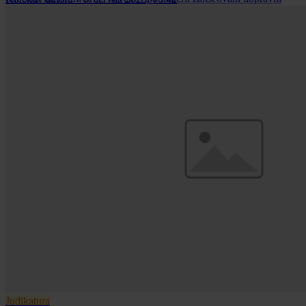
obslužnosti a kompetencím územně samosprávných celků při jejím
zajišťování.
Judikatura