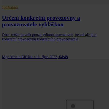
Judikatura
Určení konkrétní provozovny a
provozovatele vyhláškou
Obec může povolit pouze jedinou provozovnu, nesmí ale jít o
konkrétní provozovnu konkrétního provozovatele
Mgr. Martin Eliášek
•
11. října 2022, 04:48