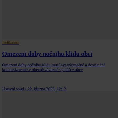
Judikatura
Omezení doby nočního klidu obcí
Omezení doby nočního klidu musí být výjimečné a dostatečně
konkretizované v obecně závazné vyhlášce obce
Ústavní soud
•
22. března 2023, 12:12