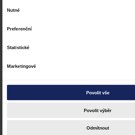
Výběr
Nutné
souhlasu
Preferenční
Statistické
Marketingové
Povolit vše
Judikatura
Advokát státním zástupcem?
Povolit výběr
Do funkce nejvyššího státního zástupce může vláda jmenovat pouze
osobu z řad státních zástupců
Odmítnout