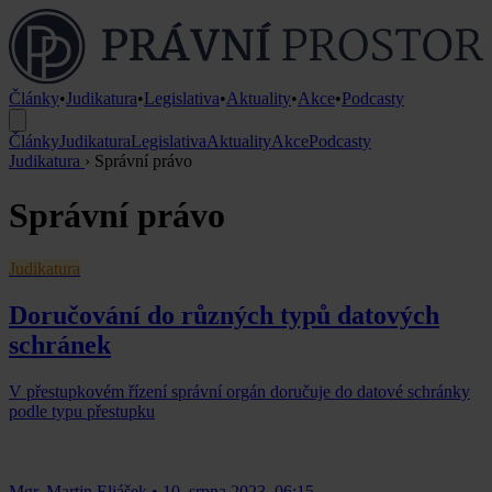
Články
•
Judikatura
•
Legislativa
•
Aktuality
•
Akce
•
Podcasty
Články
Judikatura
Legislativa
Aktuality
Akce
Podcasty
Judikatura
›
Správní právo
Správní právo
Judikatura
Doručování do různých typů datových
schránek
V přestupkovém řízení správní orgán doručuje do datové schránky
podle typu přestupku
Mgr. Martin Eliášek
•
10. srpna 2023, 06:15