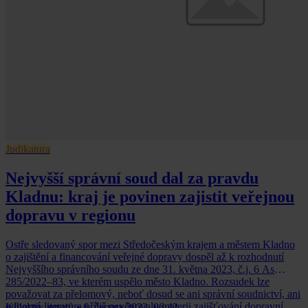
Judikatura
Nejvyšší správní soud dal za pravdu
Kladnu: kraj je povinen zajistit veřejnou
dopravu v regionu
Ostře sledovaný spor mezi Středočeským krajem a městem Kladno
o zajištění a financování veřejné dopravy dospěl až k rozhodnutí
Nejvyššího správního soudu ze dne 31. května 2023, č.j. 6 As
285/2022–83, ve kterém uspělo město Kladno. Rozsudek lze
považovat za přelomový, neboť dosud se ani správní soudnictví, ani
odborná literatura příliš nevěnovaly materii zajišťování dopravní
Kolektiv autorů
•
6. června 2023, 06:42