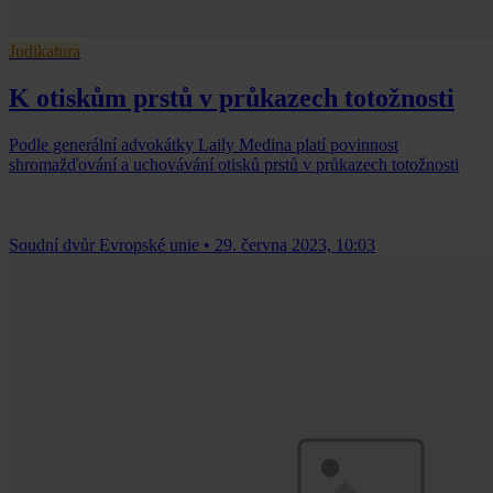
Judikatura
K otiskům prstů v průkazech totožnosti
Podle generální advokátky Laily Medina platí povinnost
shromažďování a uchovávání otisků prstů v průkazech totožnosti
Soudní dvůr Evropské unie
•
29. června 2023, 10:03