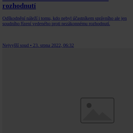
rozhodnutí
Odškodnění náleží i tomu, kdo nebyl účastníkem správního ale jen
soudního řízení vedeného proti nezákonnému rozhodnutí.
Nejvyšší soud
•
23. srpna 2022, 06:32