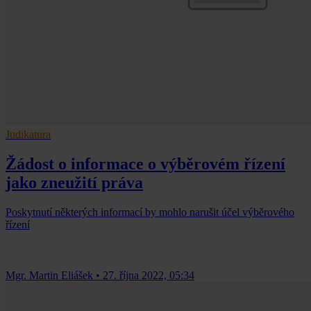
Judikatura
Žádost o informace o výběrovém řízení
jako zneužití práva
Poskytnutí některých informací by mohlo narušit účel výběrového
řízení
Mgr. Martin Eliášek
•
27. října 2022, 05:34