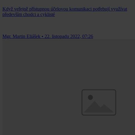
Když veřejně přístupnou účelovou komunikaci potřebují využívat
především chodci a cyklisté
Mgr. Martin Eliášek
•
22. listopadu 2022, 07:26