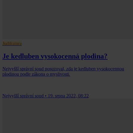
Judikatura
Je kedluben vysokocenná plodina?
Nejvyšší správní soud posuzoval, zda je kedluben vysokocennou
plodinou podle zákona o myslivosti.
Nejvyšší správní soud
•
19. srpna 2022, 08:22