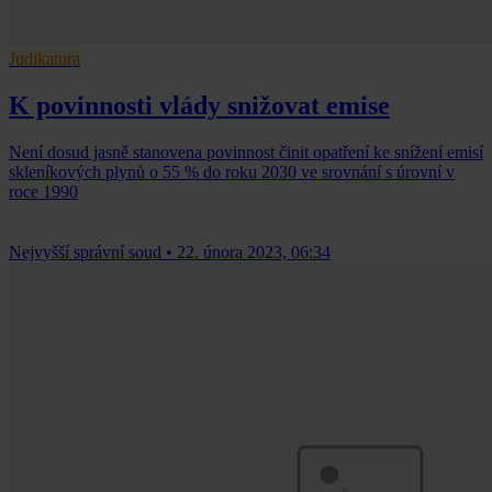
Judikatura
K povinnosti vlády snižovat emise
Není dosud jasně stanovena povinnost činit opatření ke snížení emisí
skleníkových plynů o 55 % do roku 2030 ve srovnání s úrovní v
roce 1990
Nejvyšší správní soud
•
22. února 2023, 06:34