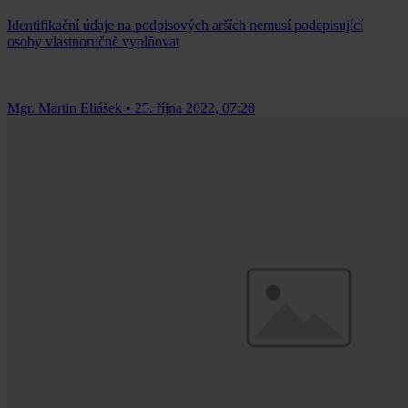
Identifikační údaje na podpisových arších nemusí podepisující
osoby vlastnoručně vyplňovat
Mgr. Martin Eliášek
•
25. října 2022, 07:28