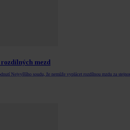
í rozdílných mezd
hodnutí Nejvyššího soudu, že nemůže vyplácet rozdílnou mzdu za stejno