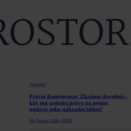
Podcasty
Právní Kontroverze: Zkažená dovolená -
kdy má cestující právo na peníze,
omluvu nebo náhradní řešení?
30. června 2026, 10:00