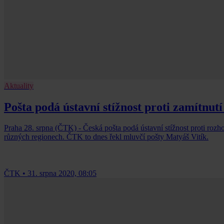
Aktuality
Pošta podá ústavní stížnost proti zamítnut
Praha 28. srpna (ČTK) - Česká pošta podá ústavní stížnost proti roz
různých regionech. ČTK to dnes řekl mluvčí pošty Matyáš Vitík.
ČTK
•
31. srpna 2020, 08:05