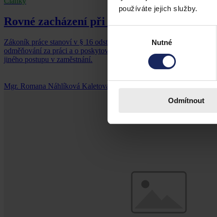
Články
používáte jejich služby.
Rovné zacházení při odměňování za práci
Výběr
Zákoník práce stanoví v § 16 odst. 1 zaměstnavatelům povinnost zaji
Nutné
souhlasu
odměňování za práci a o poskytování jiných peněžitých plnění a plněn
jiného postupu v zaměstnání.
Mgr. Romana Náhlíková Kaletová
•
1. září 2020, 07:18
Odmítnout