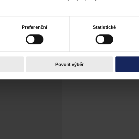
šťovat rovné zacházení se všemi zaměstnanci, pokud jde o jejich praco
Preferenční
Statistické
í peněžité hodnoty, o odbornou přípravu a o příležitost dosáhnout fun
Povolit výběr