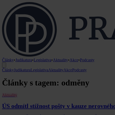
Články
•
Judikatura
•
Legislativa
•
Aktuality
•
Akce
•
Podcasty
Články
Judikatura
Legislativa
Aktuality
Akce
Podcasty
Články s tagem: odměny
Aktuality
ÚS odmítl stížnost pošty v kauze nerovnéh