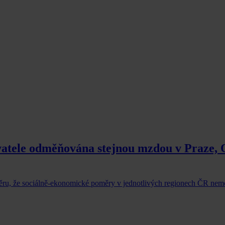
vatele odměňována stejnou mzdou v Praze, O
věru, že sociálně-ekonomické poměry v jednotlivých regionech ČR ne