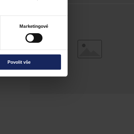
vní podmínky,
Marketingové
kčního nebo
Povolit vše