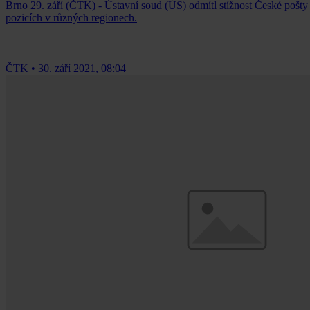
Brno 29. září (ČTK) - Ústavní soud (ÚS) odmítl stížnost České pošty
pozicích v různých regionech.
ČTK
•
30. září 2021, 08:04