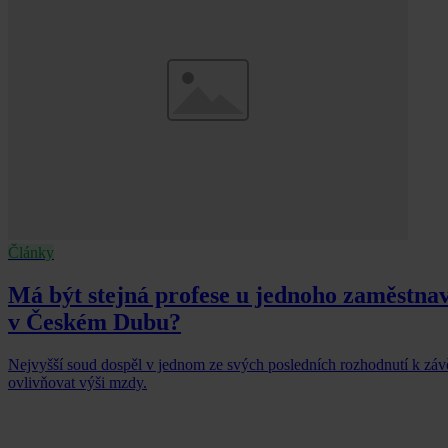
Články
Má být stejná profese u jednoho zaměstna
v Českém Dubu?
Nejvyšší soud dospěl v jednom ze svých posledních rozhodnutí k zá
ovlivňovat výši mzdy.