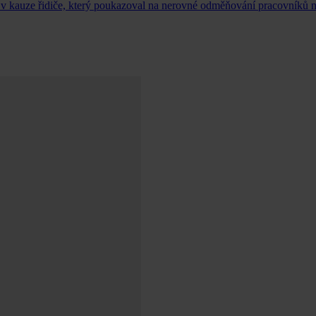
 v kauze řidiče, který poukazoval na nerovné odměňování pracovníků n