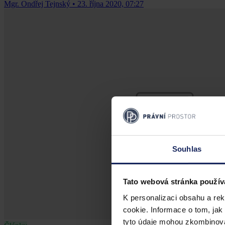
Mgr. Ondřej Tejnský
•
23. října 2020, 07:27
Souhlas
Tato webová stránka použív
K personalizaci obsahu a re
cookie. Informace o tom, jak
tyto údaje mohou zkombinovat