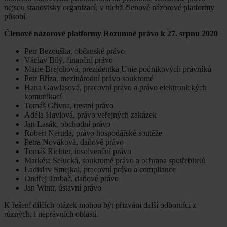
nejsou stanovisky organizací, v nichž členové názorové platformy
působí.
Členové názorové platformy Rozumné právo k 27. srpnu 2020
Petr Bezouška, občanské právo
Václav Bílý, finanční právo
Marie Brejchová, prezidentka Unie podnikových právníků
Petr Bříza, mezinárodní právo soukromé
Hana Gawlasová, pracovní právo a právo elektronických
komunikací
Tomáš Gřivna, trestní právo
Adéla Havlová, právo veřejných zakázek
Jan Lasák, obchodní právo
Robert Neruda, právo hospodářské soutěže
Petra Nováková, daňové právo
Tomáš Richter, insolvenční právo
Markéta Selucká, soukromé právo a ochrana spotřebitelů
Ladislav Smejkal, pracovní právo a compliance
Ondřej Trubač, daňové právo
Jan Wintr, ústavní právo
K řešení dílčích otázek mohou být přizváni další odborníci z
různých, i neprávních oblastí.