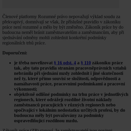
Členové platformy Rozumné právo nepovažují výklad soudu za
překvapivý, domnívají se však, že příslušné pravidlo v zákoníku
práce není rozumné a mělo by být změněno. Zákoník práce by do
budoucna neměl bránit zaměstnavatelům a zaměstnancům, aby při
sjednávání odměny mohli zohlednit konkrétní podmínky
regionálních trhů práce.
Doporučení:
je třeba novelizovat
§ 16 odst. 4
a
§ 110
zákoníku práce
tak, aby tato pravidla stranám pracovněprávních vztahů
nebránila při sjednání mzdy zohlednit i jiné skutečnosti
než ty, které přímo souvisí se složitostí, odpovědností a
namáhavostí práce, pracovními podmínkami a pracovní
výkonností;
objektivně odlišné podmínky na trhu práce v jednotlivých
regionech, které odrážejí rozdílné životní náklady
zaměstnanců pracujících v různých regionech nebo
spočívající v lokálním nedostatku určitých profesí, by do
budoucna měly být považovány za podmínky
ospravedlňující rozdílnou mzdu.
Zákoník práce (ZP) stanoví, že zaměstnavatelé jsou povinni