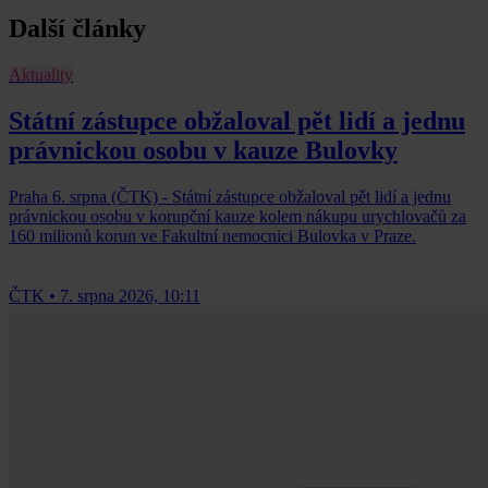
Další články
Aktuality
Státní zástupce obžaloval pět lidí a jednu
právnickou osobu v kauze Bulovky
Praha 6. srpna (ČTK) - Státní zástupce obžaloval pět lidí a jednu
právnickou osobu v korupční kauze kolem nákupu urychlovačů za
160 milionů korun ve Fakultní nemocnici Bulovka v Praze.
ČTK
•
7. srpna 2026, 10:11