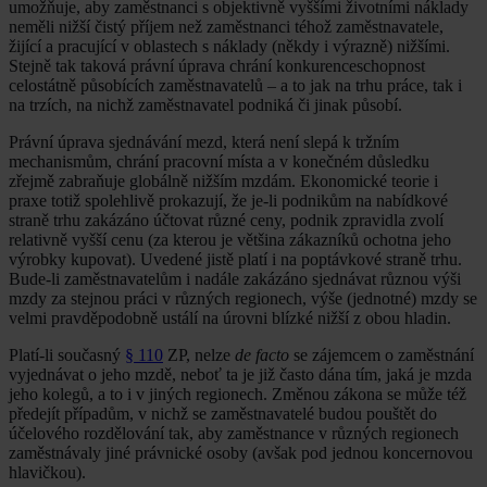
umožňuje, aby zaměstnanci s objektivně vyššími životními náklady
neměli nižší čistý příjem než zaměstnanci téhož zaměstnavatele,
žijící a pracující v oblastech s náklady (někdy i výrazně) nižšími.
Stejně tak taková právní úprava chrání konkurenceschopnost
celostátně působících zaměstnavatelů – a to jak na trhu práce, tak i
na trzích, na nichž zaměstnavatel podniká či jinak působí.
Právní úprava sjednávání mezd, která není slepá k tržním
mechanismům, chrání pracovní místa a v konečném důsledku
zřejmě zabraňuje globálně nižším mzdám. Ekonomické teorie i
praxe totiž spolehlivě prokazují, že je-li podnikům na nabídkové
straně trhu zakázáno účtovat různé ceny, podnik zpravidla zvolí
relativně vyšší cenu (za kterou je většina zákazníků ochotna jeho
výrobky kupovat). Uvedené jistě platí i na poptávkové straně trhu.
Bude-li zaměstnavatelům i nadále zakázáno sjednávat různou výši
mzdy za stejnou práci v různých regionech, výše (jednotné) mzdy se
velmi pravděpodobně ustálí na úrovni blízké nižší z obou hladin.
Platí-li současný
§ 110
ZP, nelze
de facto
se zájemcem o zaměstnání
vyjednávat o jeho mzdě, neboť ta je již často dána tím, jaká je mzda
jeho kolegů, a to i v jiných regionech. Změnou zákona se může též
předejít případům, v nichž se zaměstnavatelé budou pouštět do
účelového rozdělování tak, aby zaměstnance v různých regionech
zaměstnávaly jiné právnické osoby (avšak pod jednou koncernovou
hlavičkou).