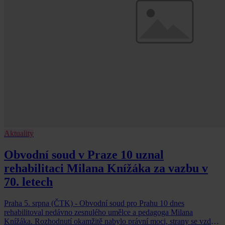
Aktuality
Obvodní soud v Praze 10 uznal
rehabilitaci Milana Knížáka za vazbu v
70. letech
Praha 5. srpna (ČTK) - Obvodní soud pro Prahu 10 dnes
rehabilitoval nedávno zesnulého umělce a pedagoga Milana
Knížáka. Rozhodnutí okamžitě nabylo právní moci, strany se vzdaly