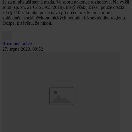
že za ni přísluší stejná mzda. Ve sporu nakonec rozhodoval Nejvyšší
soud (sp. zn. 21 Cdo 3955/2018), který však již řešil pouze otázku,
zda § 110 zákoníku práce dává při určení mzdy prostor pro
zohlednění sociálněekonomických podmínek konkrétního regionu.
Dospěl k závěru, že nikoli.
Rozumné právo
27. srpna 2020, 09:52