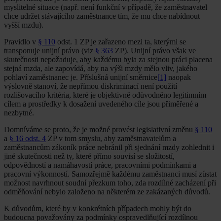
myslitelné situace (např. není funkční v případě, že zaměstnavatel
chce udržet stávajícího zaměstnance tím, že mu chce nabídnout
vyšší mzdu).
Pravidlo v
§ 110
odst. 1 ZP je zařazeno mezi ta, kterými se
transponuje unijní právo (viz
§ 363
ZP). Unijní právo však ve
skutečnosti nepožaduje, aby každému byla za stejnou práci placena
stejná mzda, ale zapovídá, aby na výši mzdy mělo vliv, jakého
pohlaví zaměstnanec je. Příslušná unijní směrnice
[1]
naopak
výslovně stanoví, že nepřímou diskriminací není použití
rozlišovacího kritéria, které je objektivně odůvodněno legitimním
cílem a prostředky k dosažení uvedeného cíle jsou přiměřené a
nezbytné.
Domníváme se proto, že je možné provést legislativní změnu
§ 110
a
§ 16 odst. 4
ZP v tom smyslu, aby zaměstnavatelům a
zaměstnancům zákoník práce nebránil při sjednání mzdy zohlednit i
jiné skutečnosti než ty, které přímo souvisí se složitostí,
odpovědností a namáhavostí práce, pracovními podmínkami a
pracovní výkonností. Samozřejmě každému zaměstnanci musí zůstat
možnost navrhnout soudní přezkum toho, zda rozdílné zacházení při
odměňování nebylo založeno na některém ze zakázaných důvodů.
K důvodům, které by v konkrétních případech mohly být do
budoucna považovány za podmínky ospravedlňující rozdílnou