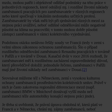
mzdu, mohou patřit i objektivně odlišné podmínky na trhu práce v
jednotlivých regionech, které odrážejí mj. i rozdílné životní náklady
zaměstnanců pracujících pro zaměstnavatele v různých regionech
nebo které spočívají v lokálním nedostatku určitých profesí.
Zaměstnavatelé by však měli být při sjednávání různých mezd za
stejnou práci uvážliví, neboť odlišné odměňování může negativně
působit na klima na pracovišti; v tomto mohou dobře působit
zástupci zaměstnanců v rámci kolektivního vyjednávání.
Podobnou otázku nedávno řešily soudy ve Francii (tedy v zemi s
velmi silnou zákonnou ochranou zaměstnanců). Šlo o případ
rozdílného odměňování zaměstnanců Renaultu pracujících v továrně
v Paříži a v továrně v Douai. Kasační dvůr v roce 2016 rozhodl, že
zaměstnavatel měl k rozdílnému zacházení ospravedlnitelný důvod,
který přesvědčivě doložil: jednoduše řečeno, zaměstnanci v Paříži
mají jiné životní náklady než zaměstnanci v Douai.
[2]
Srovnávat můžeme též s Německem, zemí s vysokou kulturou
ochrany zaměstnanců prostřednictvím kolektivních smluv. Právě v
nich je často zakotvena regionální diferenciace mezd (např.
zaměstnanci BMW v Mnichově dostávají vyšší mzdu než
zaměstnanci téže automobilky konající stejnou práci jinde).
Je třeba si uvědomit, že právní úprava obdobná té, která platí ve
Francii a v Německu, chrání mj. zájmy zaměstnanců, neboť