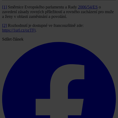
[1]
Směrnice Evropského parlamentu a Rady
2006/54/ES
o
zavedení zásady rovných příležitostí a rovného zacházení pro muže
a ženy v oblasti zaměstnání a povolání.
[2]
Rozhodnutí je dostupné ve francouzštině zde:
https://1url.cz/ozTFj
.
Sdílet článek