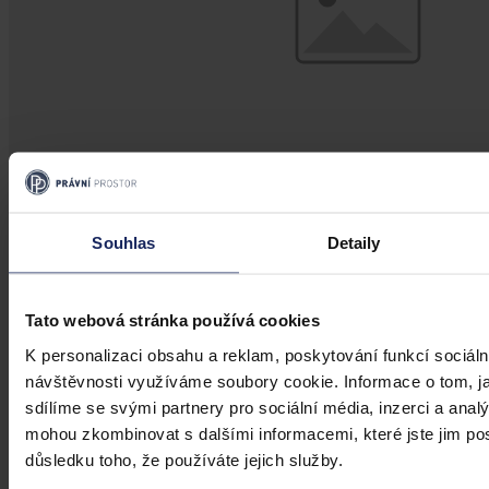
Souhlas
Detaily
Aktuality
NS: Chybu v prohlášení vlastníka
Tato webová stránka používá cookies
bytového domu lze opravit i po letech
K personalizaci obsahu a reklam, poskytování funkcí sociáln
návštěvnosti využíváme soubory cookie. Informace o tom, j
Brno 4. srpna (ČTK) - Na chybu v prohlášení vlastníka, tedy
dokumentu, který rozděluje bytový dům na jednotky, lze upozornit i
sdílíme se svými partnery pro sociální média, inzerci a analý
po mnoha letech a žádat u soudu opravu. Právo domáhat se
mohou zkombinovat s dalšími informacemi, které jste jim posk
odstranění vad nepodléhá promlčení, plyne z aktuálního rozsudku
důsledku toho, že používáte jejich služby.
Nejvyššího soudu (NS).
ČTK
•
4. srpna 2026, 10:05