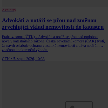
Aktuality
Advokáti a notáři se přou nad změnou
zrychlující vklad nemovitostí do katastru
Praha 4. srpna (ČTK) - Advokáti a notáři se přou nad podobou
novely katastrálního zákona. Česká advokátní komora (ČAK) tvrdí,
že návrh oslabuje ochranu vlastníků nemovitostí a dává notářům
značnou konkurenční výhodu.
ČTK
•
5. srpna 2026, 10:38