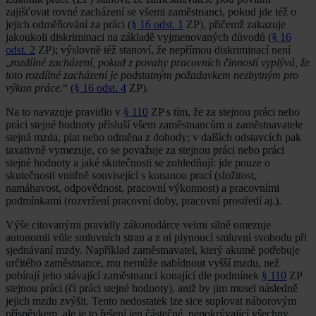
zajišťovat rovné zacházení se všemi zaměstnanci, pokud jde též o
jejich odměňování za práci (
§ 16 odst. 1
ZP), přičemž zakazuje
jakoukoli diskriminaci na základě vyjmenovaných důvodů (
§ 16
odst. 2
ZP); výslovně též stanoví, že nepřímou diskriminací není
„
rozdílné zacházení, pokud z povahy pracovních činností vyplývá, že
toto rozdílné zacházení je podstatným požadavkem nezbytným pro
výkon práce.
“ (
§ 16 odst. 4
ZP).
Na to navazuje pravidlo v
§ 110
ZP s tím, že za stejnou práci nebo
práci stejné hodnoty přísluší všem zaměstnancům u zaměstnavatele
stejná mzda, plat nebo odměna z dohody; v dalších odstavcích pak
taxativně vymezuje, co se považuje za stejnou práci nebo práci
stejné hodnoty a jaké skutečnosti se zohledňují: jde pouze o
skutečnosti vnitřně související s konanou prací (složitost,
namáhavost, odpovědnost, pracovní výkonnost) a pracovními
podmínkami (rozvržení pracovní doby, pracovní prostředí aj.).
Výše citovanými pravidly zákonodárce velmi silně omezuje
autonomii vůle smluvních stran a z ní plynoucí smluvní svobodu při
sjednávaní mzdy. Například zaměstnavatel, který akutně potřebuje
určitého zaměstnance, mu nemůže nabídnout vyšší mzdu, než
pobírají jeho stávající zaměstnanci konající dle podmínek
§ 110
ZP
stejnou práci (či práci stejné hodnoty), aniž by jim musel následně
jejich mzdu zvýšit. Tento nedostatek lze sice suplovat náborovým
příspěvkem, ale je to řešení jen částečné, nepokrývající všechny