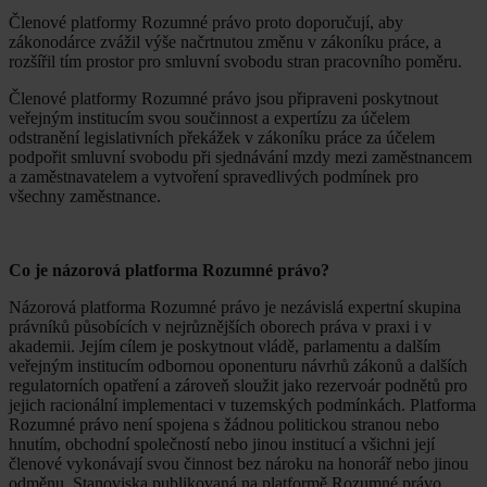
Členové platformy Rozumné právo proto doporučují, aby
zákonodárce zvážil výše načrtnutou změnu v zákoníku práce, a
rozšířil tím prostor pro smluvní svobodu stran pracovního poměru.
Členové platformy Rozumné právo jsou připraveni poskytnout
veřejným institucím svou součinnost a expertízu za účelem
odstranění legislativních překážek v zákoníku práce za účelem
podpořit smluvní svobodu při sjednávání mzdy mezi zaměstnancem
a zaměstnavatelem a vytvoření spravedlivých podmínek pro
všechny zaměstnance.
Co je názorová platforma Rozumné právo?
Názorová platforma Rozumné právo je nezávislá expertní skupina
právníků působících v nejrůznějších oborech práva v praxi i v
akademii. Jejím cílem je poskytnout vládě, parlamentu a dalším
veřejným institucím odbornou oponenturu návrhů zákonů a dalších
regulatorních opatření a zároveň sloužit jako rezervoár podnětů pro
jejich racionální implementaci v tuzemských podmínkách. Platforma
Rozumné právo není spojena s žádnou politickou stranou nebo
hnutím, obchodní společností nebo jinou institucí a všichni její
členové vykonávají svou činnost bez nároku na honorář nebo jinou
odměnu. Stanoviska publikovaná na platformě Rozumné právo