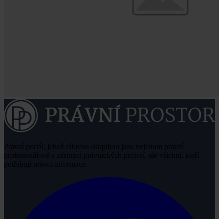
Právní portál, jehož cílovou skupinou jsou nejenom právní
profesionálové a zástupci právnických profesí, ale všichni, kteří
potřebují právní informace.