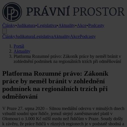
Články
•
Judikatura
•
Legislativa
•
Aktuality
•
Akce
•
Podcasty
Články
Judikatura
Legislativa
Aktuality
Akce
Podcasty
Portál
Aktuality
Platforma Rozumné právo: Zákoník práce by neměl bránit v
zohlednění podmínek na regionálních trzích při odměňování
Platforma Rozumné právo: Zákoník
práce by neměl bránit v zohlednění
podmínek na regionálních trzích při
odměňování
V Praze 27. srpna 2020 – Silnou mediální odezvu v minulých dnech
vzbudil soudní spor řidiče, jemuž stejný zaměstnavatel platil v
Olomouci o 3.000 Kč nižší mzdu než řidičům v Praze. Soudy došly
k závěru, že práce řidičů v různých regionech je v podstatě shodná a