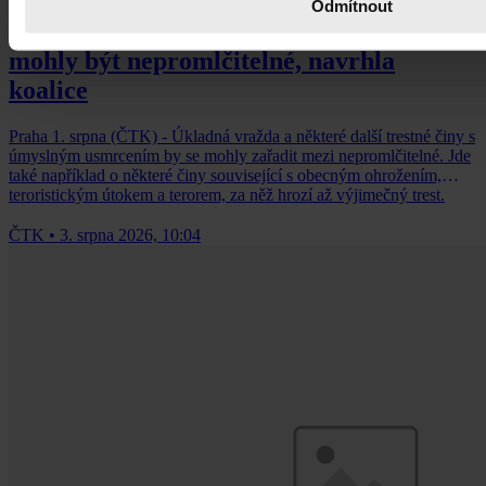
Odmítnout
Úkladná vražda a některé další činy by
mohly být nepromlčitelné, navrhla
koalice
Praha 1. srpna (ČTK) - Úkladná vražda a některé další trestné činy s
úmyslným usmrcením by se mohly zařadit mezi nepromlčitelné. Jde
také například o některé činy související s obecným ohrožením,
teroristickým útokem a terorem, za něž hrozí až výjimečný trest.
ČTK
•
3. srpna 2026, 10:04