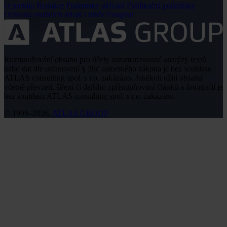
O portálu
Redakce
Podmínky užívání
Publikační podmínky
Ochrana osobních údajů
Odběr časopisu
Rozmnožování obsahu pro účely automatizované analýzy textů
nebo dat dle ustanovení § 39c autorského zákona je bez souhlasu
ATLAS consulting spol. s r.o. zakázáno. Jakékoli užití obsahu
včetně převzetí, šíření či dalšího zpřístupňování článků a fotografií je
bez souhlasu ATLAS consulting spol. s r.o. zakázáno.
© 1999–2026,
ATLAS GROUP