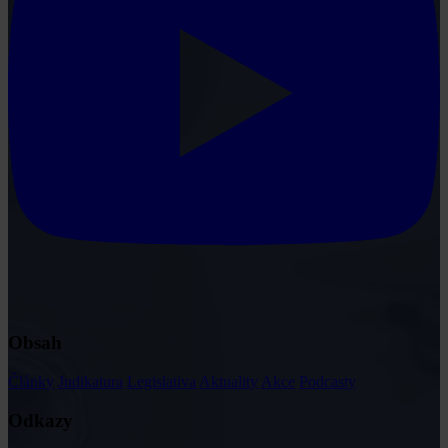
Obsah
Články
Judikatura
Legislativa
Aktuality
Akce
Podcasty
Odkazy