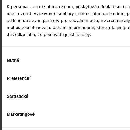
vysloužilé elektrospotřebiče
K personalizaci obsahu a reklam, poskytování funkcí sociáln
návštěvnosti využíváme soubory cookie. Informace o tom, j
Obchodníci elektrem s prodejní plochou větší než 400 metrů
sdílíme se svými partnery pro sociální média, inzerci a analý
čtverečncíh budou muset zdarma odebírat vysloužilé malé
spotřebiče. Vyžaduje to nová evropská směrnice, která vstoupí v
mohou zkombinovat s dalšími informacemi, které jste jim posk
platnost 15. února.
důsledku toho, že používáte jejich služby.
13. února 2014, 23:00
Výběr
Nutné
souhlasu
Preferenční
Statistické
Marketingové