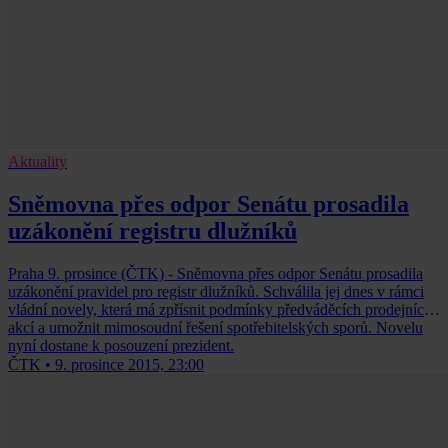
Aktuality
Sněmovna přes odpor Senátu prosadila
uzákonění registru dlužníků
Praha 9. prosince (ČTK) - Sněmovna přes odpor Senátu prosadila
uzákonění pravidel pro registr dlužníků. Schválila jej dnes v rámci
vládní novely, která má zpřísnit podmínky předváděcích prodejních
akcí a umožnit mimosoudní řešení spotřebitelských sporů. Novelu
nyní dostane k posouzení prezident.
ČTK
•
9. prosince 2015, 23:00