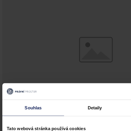
Souhlas
Detaily
Aktuality
Obchody budou muset zdarma odebírat
Tato webová stránka používá cookies