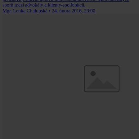
sporů mezi advokáty a klienty-spotřebiteli.
Mgr. Lenka Chalupská
•
24. února 2016, 23:00