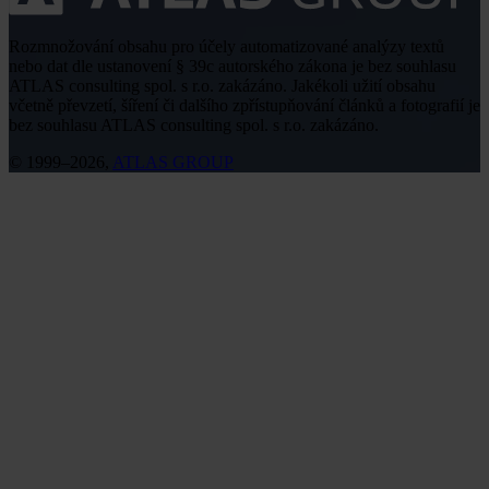
Rozmnožování obsahu pro účely automatizované analýzy textů
nebo dat dle ustanovení § 39c autorského zákona je bez souhlasu
ATLAS consulting spol. s r.o. zakázáno. Jakékoli užití obsahu
včetně převzetí, šíření či dalšího zpřístupňování článků a fotografií je
bez souhlasu ATLAS consulting spol. s r.o. zakázáno.
© 1999–2026,
ATLAS GROUP