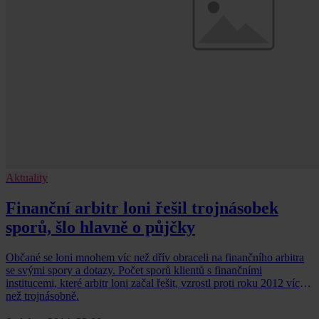
Aktuality
Finanční arbitr loni řešil trojnásobek
sporů, šlo hlavně o půjčky
Občané se loni mnohem víc než dřív obraceli na finančního arbitra
se svými spory a dotazy. Počet sporů klientů s finančními
institucemi, které arbitr loni začal řešit, vzrostl proti roku 2012 víc
než trojnásobně.