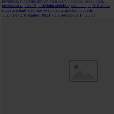
povinnost, stíhá nepříznivým následkem v podobě vzniku další
povinnosti zaplatit. V posledním období vyvstala do popředí otázka
smluvní pokuty sjednané ve spotřebitelských smlouvách.
JUDr. David Kolumber, Ph.D.
•
15. prosince 2014, 23:00