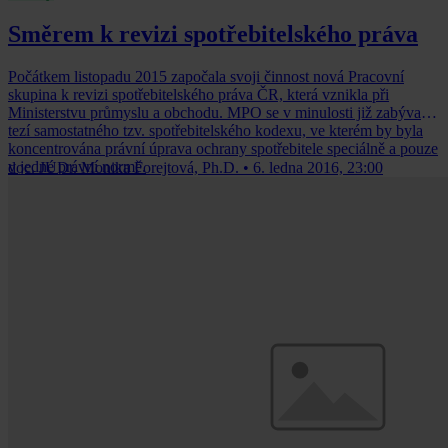
Směrem k revizi spotřebitelského práva
Počátkem listopadu 2015 započala svoji činnost nová Pracovní
skupina k revizi spotřebitelského práva ČR, která vznikla při
Ministerstvu průmyslu a obchodu. MPO se v minulosti již zabývalo
tezí samostatného tzv. spotřebitelského kodexu, ve kterém by byla
koncentrována právní úprava ochrany spotřebitele speciálně a pouze
v jedné právní normě.
doc. JUDr. Monika Forejtová, Ph.D.
•
6. ledna 2016, 23:00