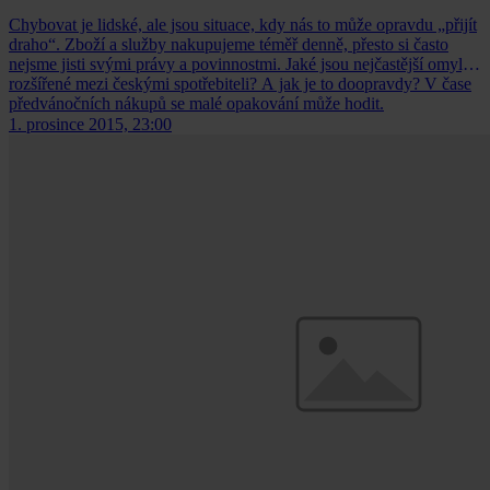
Chybovat je lidské, ale jsou situace, kdy nás to může opravdu „přijít
draho“. Zboží a služby nakupujeme téměř denně, přesto si často
nejsme jisti svými právy a povinnostmi. Jaké jsou nejčastější omyly
rozšířené mezi českými spotřebiteli? A jak je to doopravdy? V čase
předvánočních nákupů se malé opakování může hodit.
1. prosince 2015, 23:00