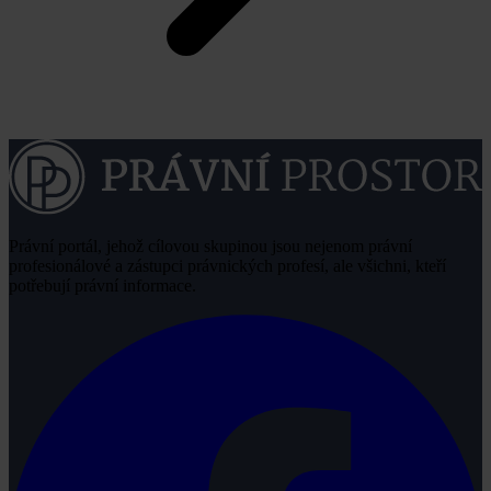
Právní portál, jehož cílovou skupinou jsou nejenom právní
profesionálové a zástupci právnických profesí, ale všichni, kteří
potřebují právní informace.