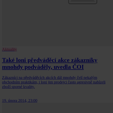
Aktuality
Také loni předváděcí akce zákazníky
mnohdy podváděly, uvedla ČOI
Zákazníci na předváděcích akcích dál mnohdy čelí nekalým
obchodním praktikám, i loni jim prodejci často agresivně nabízeli
zboží sporné kvality.
19. února 2014, 23:00