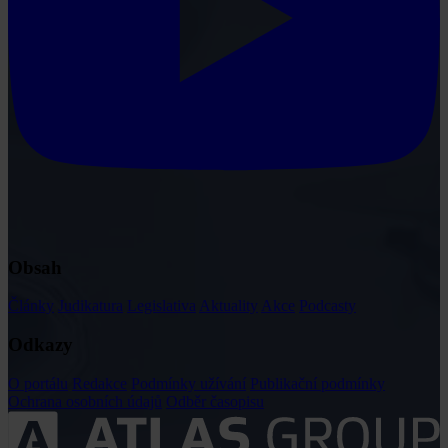
Obsah
Články
Judikatura
Legislativa
Aktuality
Akce
Podcasty
Odkazy
O portálu
Redakce
Podmínky užívání
Publikační podmínky
Ochrana osobních údajů
Odběr časopisu