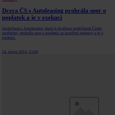
Dcera ČS s Autoleasing prohrála spor o
poplatek a je v exekuci
Společnost s Autoleasing, která je dceřinou společností České
spořitelny, prohrála spor o poplatek za uzavření smlouvy a je v
exekuci.
24. února 2014, 23:00