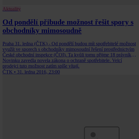
Aktuality
Od pondělí přibude možnost řešit spory s
obchodníky mimosoudně
Praha 31. ledna (ČTK) - Od pondělí budou mít spotřebitelé možnost
využít ve sporech s obchodníky mimosoudní řešení prostřednictvím
České obchodní inspekce (ČOI). Ta kvůli tomu přijme 18 právníků.
Novinku zavedla novela zákona o ochraně spotřebitele. Velcí
prodejci tuto možnost zatím spíše vítají.
ČTK
•
31. ledna 2016, 23:00