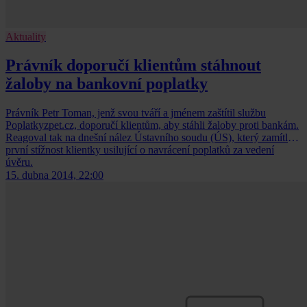
Aktuality
Právník doporučí klientům stáhnout
žaloby na bankovní poplatky
Právník Petr Toman, jenž svou tváří a jménem zaštítil službu
Poplatkyzpet.cz, doporučí klientům, aby stáhli žaloby proti bankám.
Reagoval tak na dnešní nález Ústavního soudu (ÚS), který zamítl
první stížnost klientky usilující o navrácení poplatků za vedení
úvěru.
15. dubna 2014, 22:00