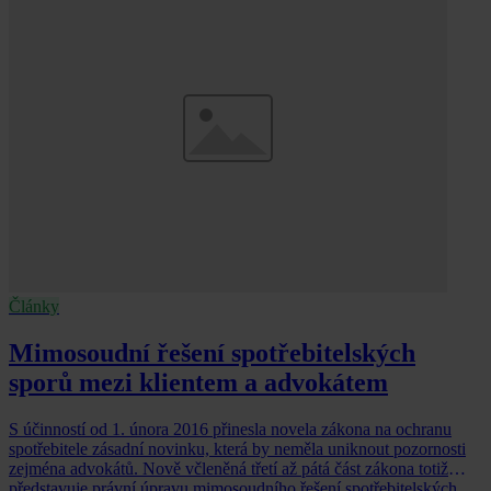
Články
Mimosoudní řešení spotřebitelských
sporů mezi klientem a advokátem
S účinností od 1. února 2016 přinesla novela zákona na ochranu
spotřebitele zásadní novinku, která by neměla uniknout pozornosti
zejména advokátů. Nově včleněná třetí až pátá část zákona totiž
představuje právní úpravu mimosoudního řešení spotřebitelských