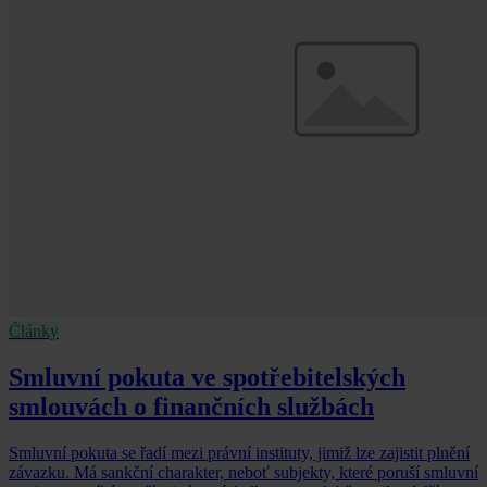
Články
Smluvní pokuta ve spotřebitelských
smlouvách o finančních službách
Smluvní pokuta se řadí mezi právní instituty, jimiž lze zajistit plnění
závazku. Má sankční charakter, neboť subjekty, které poruší smluvní