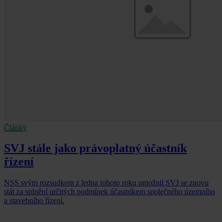
Články
SVJ stále jako právoplatný účastník
řízení
NSS svým rozsudkem z ledna tohoto roku umožnil SVJ se znovu
stát za splnění určitých podmínek účastníkem společného územního
a stavebního řízení.