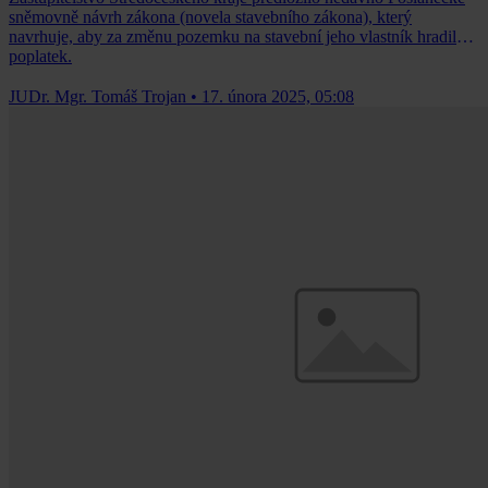
sněmovně návrh zákona (novela stavebního zákona), který
navrhuje, aby za změnu pozemku na stavební jeho vlastník hradil
poplatek.
JUDr. Mgr. Tomáš Trojan
•
17. února 2025, 05:08