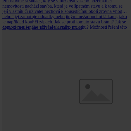
Představme si situaci, kdy se v blízkosti vašeho pozemku či
nemovitosti nachází stavba, která je ve špatném stavu a k tomu se
její vlastník či uživatel nechová k sousedícímu okolí zrovna vhodně,
neboť jej zamořuje odpadky nebo jinými nežádoucími látkami, jako
je například kouř či zápach. Jak se proti tomuto stavu bránit? Jak se
domoci nerušeného užívání vlastního majetku? Možnosti řešení této
Mgr. Radek Fojtů
•
14. března 2023, 12:28
nežádoucí situace nastíním v příspěvku níže.