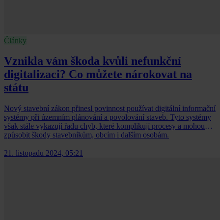
Články
Vznikla vám škoda kvůli nefunkční
digitalizaci? Co můžete nárokovat na
státu
Nový stavební zákon přinesl povinnost používat digitální informační
systémy při územním plánování a povolování staveb. Tyto systémy
však stále vykazují řadu chyb, které komplikují procesy a mohou
způsobit škody stavebníkům, obcím i dalším osobám.
21. listopadu 2024, 05:21