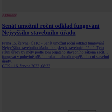
Aktuality
Senát umožnil roční odklad fungování
Nejvyššího stavebního úřadu
Praha 15. června (ČTK) - Senát umožnil roční odklad fungování
Nejvyššího stavebního úřadu a krajských stavebních úřadů. Tyto
státní úřady by měly podle loni přijatého stavebního zákona začít
fungovat v polovině příštího roku a nahradit nynější obecní stavební
úřady.
ČTK
•
16. června 2022, 08:32