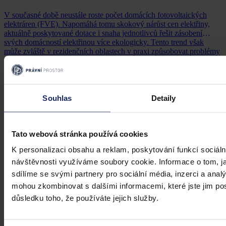
V současné době neustále roste počet domácích fotovoltaických
elektráren (FVE). Napomáhá tomu skokový nárůst cen elektřiny,
aktuálně poskytované dotace i snaha jednotlivců řešit zásobení
svých domácností elektřinou více ekologicky. Tento trend však
může zvláště v rezidenčních oblastech v praxi způsobovat problémy
z hlediska sousedských sporů, zejména pokud se jeden vlastník
Alžběta Rosinová
•
12. dubna 2023, 04:15
rozhodne postavit určitou stavbu či případně nadstavit stávající
objekt, čímž zastíní FVE na domě sousedního vlastníka.
Souhlas
Detaily
Tato webová stránka používá cookies
K personalizaci obsahu a reklam, poskytování funkcí sociáln
návštěvnosti využíváme soubory cookie. Informace o tom, j
sdílíme se svými partnery pro sociální média, inzerci a analý
mohou zkombinovat s dalšími informacemi, které jste jim posk
důsledku toho, že používáte jejich služby.