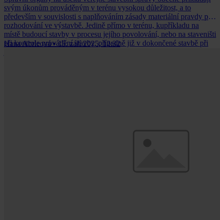
svým úkonům prováděným v terénu vysokou důležitost, a to
především v souvislosti s naplňováním zásady materiální pravdy při
rozhodování ve výstavbě. Jedině přímo v terénu, kupříkladu na
místě budoucí stavby v procesu jejího povolování, nebo na staveništi
při kontrole provádění stavby, případně již v dokončené stavbě při
Hana Abrleová
•
15. září 2025, 12:32
její kolaudaci nebo změně užívání, může stavební úřad spolehlivě
ověřit tvrzení uvedená ve stavebníkově žádosti a jejích přílohách (v
projektové dokumentaci aj.), nebo v jiném podnětu[1], kterým se
stavební úřad zabývá.