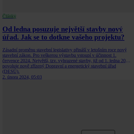
Články
Od ledna posuzuje největší stavby nový
úřad. Jak se to dotkne vašeho projektu?
Zásadní proměnu stavební legislativy přináší v letošním roce nový
stavební zákon. Pro veškerou výstavbu vstoupí v účinnost 1.
července 2024. Největší, tzv. vyhrazené stavby, již od 1. ledna 2024
povoluje nově zřízený Dopravní a energetický stavební úřad
(DESÚ).
2. února 2024, 05:03