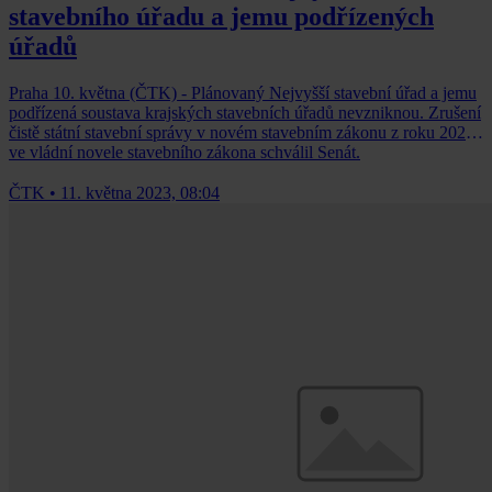
stavebního úřadu a jemu podřízených
úřadů
Praha 10. května (ČTK) - Plánovaný Nejvyšší stavební úřad a jemu
podřízená soustava krajských stavebních úřadů nevzniknou. Zrušení
čistě státní stavební správy v novém stavebním zákonu z roku 2021
ve vládní novele stavebního zákona schválil Senát.
ČTK
•
11. května 2023, 08:04