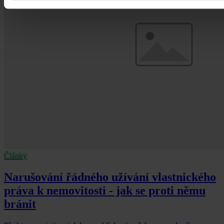
Články
Narušování řádného užívání vlastnického
práva k nemovitosti - jak se proti němu
bránit