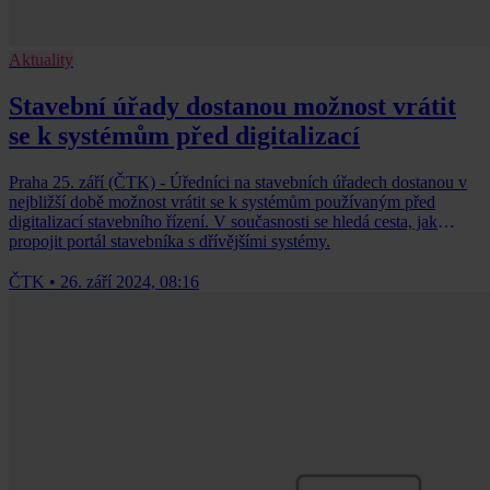
Aktuality
Stavební úřady dostanou možnost vrátit
se k systémům před digitalizací
Praha 25. září (ČTK) - Úředníci na stavebních úřadech dostanou v
nejbližší době možnost vrátit se k systémům používaným před
digitalizací stavebního řízení. V současnosti se hledá cesta, jak
propojit portál stavebníka s dřívějšími systémy.
ČTK
•
26. září 2024, 08:16