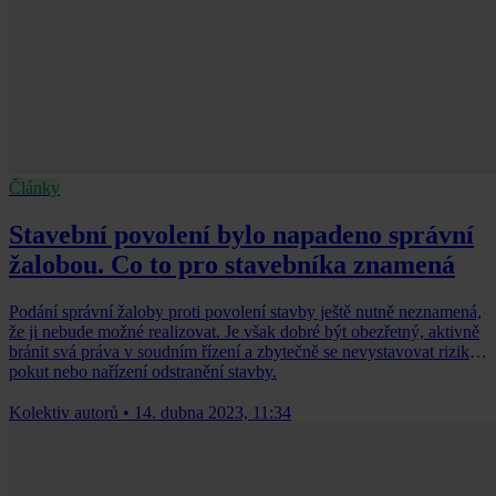
Články
Stavební povolení bylo napadeno správní
žalobou. Co to pro stavebníka znamená
Podání správní žaloby proti povolení stavby ještě nutně neznamená,
že ji nebude možné realizovat. Je však dobré být obezřetný, aktivně
bránit svá práva v soudním řízení a zbytečně se nevystavovat riziku
pokut nebo nařízení odstranění stavby.
Kolektiv autorů
•
14. dubna 2023, 11:34