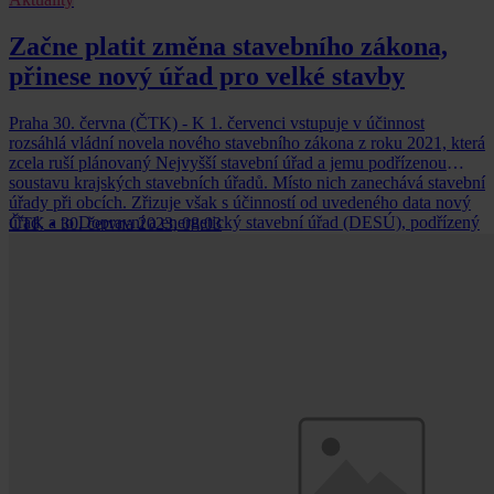
Začne platit změna stavebního zákona,
přinese nový úřad pro velké stavby
Praha 30. června (ČTK) - K 1. červenci vstupuje v účinnost
rozsáhlá vládní novela nového stavebního zákona z roku 2021, která
zcela ruší plánovaný Nejvyšší stavební úřad a jemu podřízenou
soustavu krajských stavebních úřadů. Místo nich zanechává stavební
úřady při obcích. Zřizuje však s účinností od uvedeného data nový
úřad, a to Dopravní a energetický stavební úřad (DESÚ), podřízený
ČTK
•
30. června 2023, 08:03
ministerstvu dopravy.