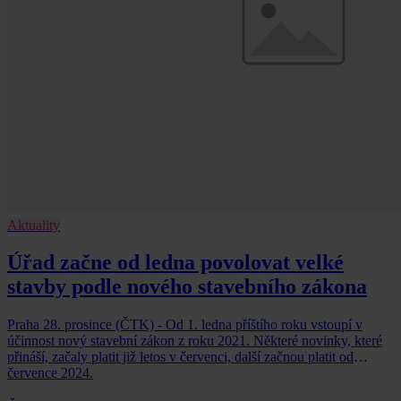
Aktuality
Úřad začne od ledna povolovat velké
stavby podle nového stavebního zákona
Praha 28. prosince (ČTK) - Od 1. ledna příštího roku vstoupí v
účinnost nový stavební zákon z roku 2021. Některé novinky, které
přináší, začaly platit již letos v červenci, další začnou platit od
července 2024.