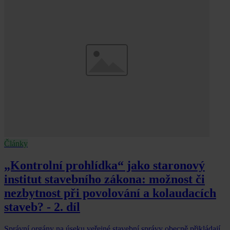
Články
„Kontrolní prohlídka“ jako staronový
institut stavebního zákona: možnost či
nezbytnost při povolování a kolaudacích
staveb? - 2. díl
Správní orgány na úseku veřejné stavební správy obecně přikládají