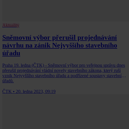
Aktuality
Sněmovní výbor přerušil projednávání
návrhu na zánik Nejvyššího stavebního
úřadu
Praha 19. ledna (ČTK) - Sněmovní výbor pro veřejnou správu dnes
přerušil projednávání vládní novely stavebního zákona, který ruší
vznik Nejvyššího stavebního úřadu a podřízené soustavy stavebních
úřadů.
ČTK
•
20. ledna 2023, 09:19