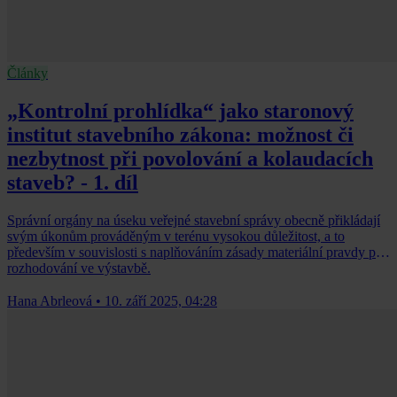
Články
„Kontrolní prohlídka“ jako staronový
institut stavebního zákona: možnost či
nezbytnost při povolování a kolaudacích
staveb? - 1. díl
Správní orgány na úseku veřejné stavební správy obecně přikládají
svým úkonům prováděným v terénu vysokou důležitost, a to
především v souvislosti s naplňováním zásady materiální pravdy při
rozhodování ve výstavbě.
Hana Abrleová
•
10. září 2025, 04:28