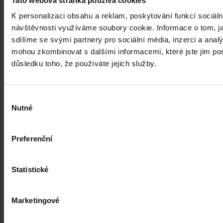
K personalizaci obsahu a reklam, poskytování funkcí sociáln
návštěvnosti využíváme soubory cookie. Informace o tom, j
sdílíme se svými partnery pro sociální média, inzerci a analý
mohou zkombinovat s dalšími informacemi, které jste jim posk
důsledku toho, že používáte jejich služby.
Výběr
Nutné
souhlasu
Preferenční
Statistické
Mezi Ukrajinou a Ruskem aneb
protiprávnost připojení Krymského
poloostrova k Ruské federaci
Marketingové
Autonomní republika Krym byla ještě před několika měsíci de iure i