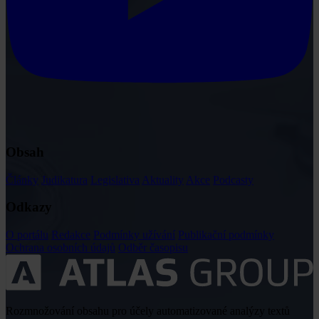
Obsah
Články
Judikatura
Legislativa
Aktuality
Akce
Podcasty
Odkazy
O portálu
Redakce
Podmínky užívání
Publikační podmínky
Ochrana osobních údajů
Odběr časopisu
Rozmnožování obsahu pro účely automatizované analýzy textů