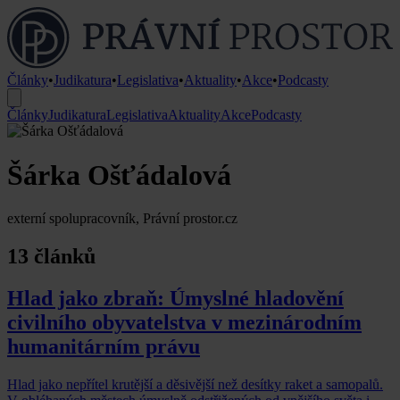
Články
•
Judikatura
•
Legislativa
•
Aktuality
•
Akce
•
Podcasty
Články
Judikatura
Legislativa
Aktuality
Akce
Podcasty
Šárka Ošťádalová
externí spolupracovník, Právní prostor.cz
13 článků
Hlad jako zbraň: Úmyslné hladovění
civilního obyvatelstva v mezinárodním
humanitárním právu
Hlad jako nepřítel krutější a děsivější než desítky raket a samopalů.