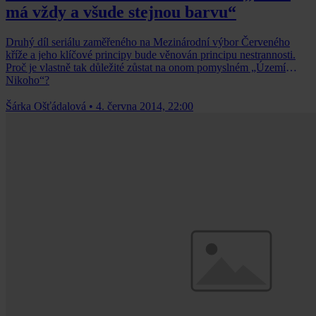
má vždy a všude stejnou barvu“
Druhý díl seriálu zaměřeného na Mezinárodní výbor Červeného
kříže a jeho klíčové principy bude věnován principu nestrannosti.
Proč je vlastně tak důležité zůstat na onom pomyslném „Území
Nikoho“?
Šárka Ošťádalová
•
4. června 2014, 22:00