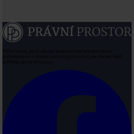
Právní portál, jehož cílovou skupinou jsou nejenom právní
profesionálové a zástupci právnických profesí, ale všichni, kteří
potřebují právní informace.