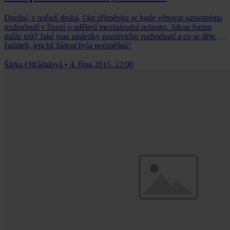
Dnešní, v pořadí druhá, část příspěvku se bude věnovat samotnému
rozhodnutí v řízení o udělení mezinárodní ochrany. Jakou formu
může mít? Jaké jsou následky pozitivního rozhodnutí a co se děje se
žadateli, jejichž žádost byla neúspěšná?
Šárka Ošťádalová
•
4. října 2015, 22:00