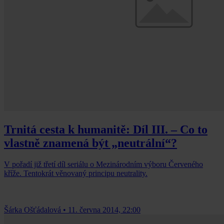
Trnitá cesta k humanitě: Díl III. – Co to
vlastně znamená být „neutrální“?
V pořadí již třetí díl seriálu o Mezinárodním výboru Červeného
kříže. Tentokrát věnovaný principu neutrality.
Šárka Ošťádalová
•
11. června 2014, 22:00