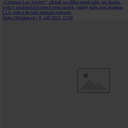
„Common Law Society“, zřejmě jen těžko mohli tušit, jak dlouhou
cestu v následujících letech tento spolek, známý spíše pod zkratkou
CLS, ujde a do jaké pestrosti rozkvete.
Šárka Ošťádalová
•
9. září 2014, 22:00