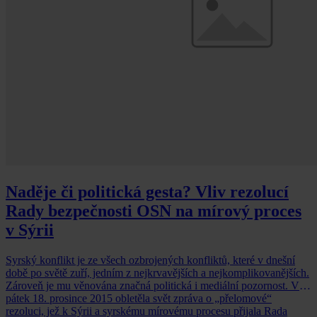
Naděje či politická gesta? Vliv rezolucí
Rady bezpečnosti OSN na mírový proces
v Sýrii
Syrský konflikt je ze všech ozbrojených konfliktů, které v dnešní
době po světě zuří, jedním z nejkrvavějších a nejkomplikovanějších.
Zároveň je mu věnována značná politická i mediální pozornost. V
pátek 18. prosince 2015 obletěla svět zpráva o „přelomové“
rezoluci, jež k Sýrii a syrskému mírovému procesu přijala Rada