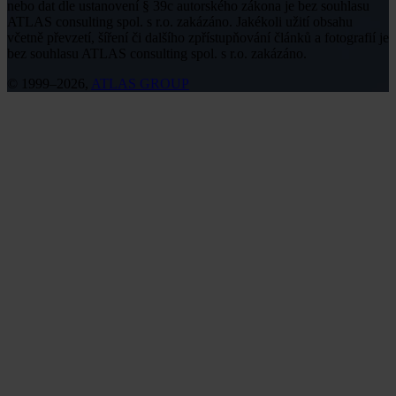
nebo dat dle ustanovení § 39c autorského zákona je bez souhlasu
ATLAS consulting spol. s r.o. zakázáno. Jakékoli užití obsahu
včetně převzetí, šíření či dalšího zpřístupňování článků a fotografií je
bez souhlasu ATLAS consulting spol. s r.o. zakázáno.
© 1999–2026,
ATLAS GROUP