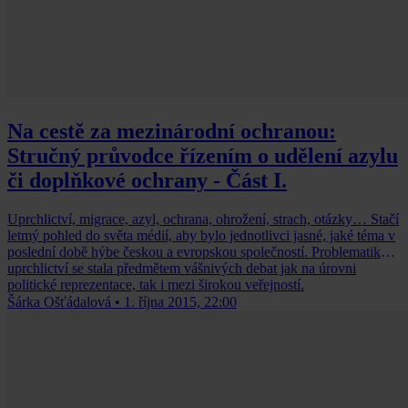
Na cestě za mezinárodní ochranou:
Stručný průvodce řízením o udělení azylu
či doplňkové ochrany - Část I.
Uprchlictví, migrace, azyl, ochrana, ohrožení, strach, otázky… Stačí
letmý pohled do světa médií, aby bylo jednotlivci jasné, jaké téma v
poslední době hýbe českou a evropskou společností. Problematika
uprchlictví se stala předmětem vášnivých debat jak na úrovni
politické reprezentace, tak i mezi širokou veřejností.
Šárka Ošťádalová
•
1. října 2015, 22:00