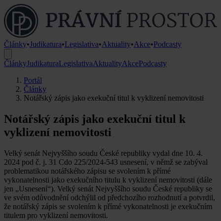
Články
•
Judikatura
•
Legislativa
•
Aktuality
•
Akce
•
Podcasty
Články
Judikatura
Legislativa
Aktuality
Akce
Podcasty
Portál
Články
Notářský zápis jako exekuční titul k vyklizení nemovitosti
Notářský zápis jako exekuční titul k
vyklizení nemovitosti
Velký senát Nejvyššího soudu České republiky vydal dne 10. 4.
2024 pod č. j. 31 Cdo 225/2024-543 usnesení, v němž se zabýval
problematikou notářského zápisu se svolením k přímé
vykonatelnosti jako exekučního titulu k vyklizení nemovitosti (dále
jen „Usnesení“). Velký senát Nejvyššího soudu České republiky se
ve svém odůvodnění odchýlil od předchozího rozhodnutí a potvrdil,
že notářský zápis se svolením k přímé vykonatelnosti je exekučním
titulem pro vyklizení nemovitosti.