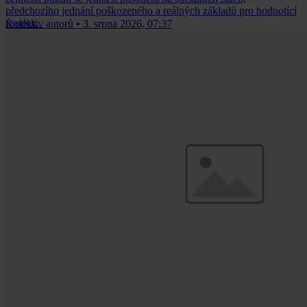
předchozího jednání poškozeného a reálných základů pro hodnotící
úsudek.
Kolektiv autorů
•
3. srpna 2026, 07:37