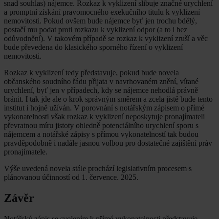
snad souhlas) nájemce. Rozkaz k vyklizení slibuje značné urychlení
a promptní získání pravomocného exekučního titulu k vyklizení
nemovitosti. Pokud ovšem bude nájemce byť jen trochu bdělý,
postačí mu podat proti rozkazu k vyklizení odpor (a to i bez
odůvodnění). V takovém případě se rozkaz k vyklizení zruší a věc
bude převedena do klasického sporného řízení o vyklizení
nemovitosti.
Rozkaz k vyklizení tedy představuje, pokud bude novela
občanského soudního řádu přijata v navrhovaném znění, vítané
urychlení, byť jen v případech, kdy se nájemce nehodlá právně
bránit. I tak jde ale o krok správným směrem a zcela jistě bude tento
institut i hojně užíván. V porovnání s notářským zápisem o přímé
vykonatelnosti však rozkaz k vyklizení neposkytuje pronajímateli
převratnou míru jistoty ohledně potenciálního urychlení sporu s
nájemcem a notářské zápisy s přímou vykonatelností tak budou
pravděpodobně i nadále jasnou volbou pro dostatečné zajištění práv
pronajímatele.
Výše uvedená novela stále prochází legislativním procesem s
plánovanou účinností od 1. července. 2025.
Závěr
Notářský zápis se svolením k přímé vykonatelnosti představuje