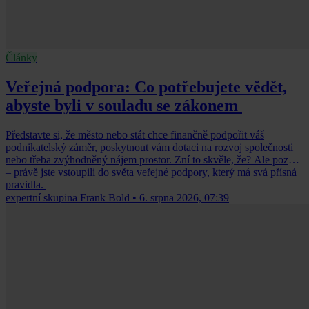
Články
Veřejná podpora: Co potřebujete vědět,
abyste byli v souladu se zákonem
Představte si, že město nebo stát chce finančně podpořit váš
podnikatelský záměr, poskytnout vám dotaci na rozvoj společnosti
nebo třeba zvýhodněný nájem prostor. Zní to skvěle, že? Ale pozor
– právě jste vstoupili do světa veřejné podpory, který má svá přísná
pravidla.
expertní skupina Frank Bold
•
6. srpna 2026, 07:39