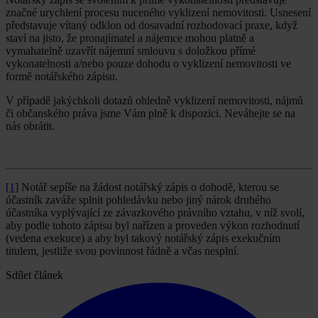
značné urychlení procesu nuceného vyklizení nemovitosti. Usnesení
představuje vítaný odklon od dosavadní rozhodovací praxe, když
staví na jisto, že pronajímatel a nájemce mohou platně a
vymahatelně uzavřít nájemní smlouvu s doložkou přímé
vykonatelnosti a/nebo pouze dohodu o vyklizení nemovitosti ve
formě notářského zápisu.
V případě jakýchkoli dotazů ohledně vyklizení nemovitosti, nájmů
či občanského práva jsme Vám plně k dispozici. Neváhejte se na
nás obrátit.
[1]
Notář sepíše na žádost notářský zápis o dohodě, kterou se
účastník zaváže splnit pohledávku nebo jiný nárok druhého
účastníka vyplývající ze závazkového právního vztahu, v níž svolí,
aby podle tohoto zápisu byl nařízen a proveden výkon rozhodnutí
(vedena exekuce) a aby byl takový notářský zápis exekučním
titulem, jestliže svou povinnost řádně a včas nesplní.
Sdílet článek