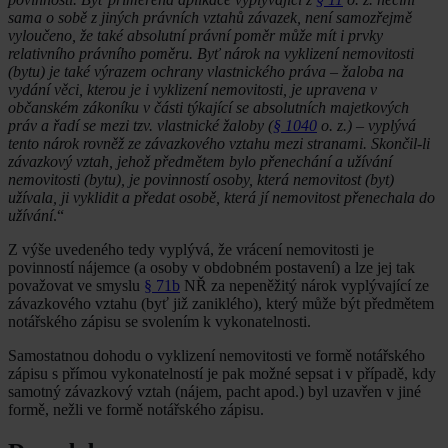
sama o sobě z jiných právních vztahů závazek, není samozřejmě
vyloučeno, že také absolutní právní poměr může mít i prvky
relativního právního poměru. Byť nárok na vyklizení nemovitosti
(bytu) je také výrazem ochrany vlastnického práva – žaloba na
vydání věci, kterou je i vyklizení nemovitosti, je upravena v
občanském zákoníku v části týkající se absolutních majetkových
práv a řadí se mezi tzv. vlastnické žaloby (
§ 1040
o. z.) – vyplývá
tento nárok rovněž ze závazkového vztahu mezi stranami. Skončil-li
závazkový vztah, jehož předmětem bylo přenechání a užívání
nemovitosti (bytu), je povinností osoby, která nemovitost (byt)
užívala, ji vyklidit a předat osobě, která jí nemovitost přenechala do
užívání
.“
Z výše uvedeného tedy vyplývá, že vrácení nemovitosti je
povinností nájemce (a osoby v obdobném postavení) a lze jej tak
považovat ve smyslu
§ 71b
NŘ za nepeněžitý nárok vyplývající ze
závazkového vztahu (byť již zaniklého), který může být předmětem
notářského zápisu se svolením k vykonatelnosti.
Samostatnou dohodu o vyklizení nemovitosti ve formě notářského
zápisu s přímou vykonatelností je pak možné sepsat i v případě, kdy
samotný závazkový vztah (nájem, pacht apod.) byl uzavřen v jiné
formě, nežli ve formě notářského zápisu.