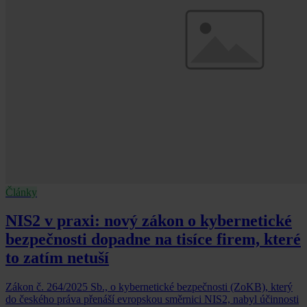
Články
NIS2 v praxi: nový zákon o kybernetické
bezpečnosti dopadne na tisíce firem, které
to zatím netuší
Zákon č. 264/2025 Sb., o kybernetické bezpečnosti (ZoKB), který
do českého práva přenáší evropskou směrnici NIS2, nabyl účinnosti