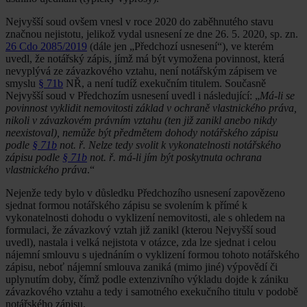
Nejvyšší soud ovšem vnesl v roce 2020 do zaběhnutého stavu
značnou nejistotu, jelikož vydal usnesení ze dne 26. 5. 2020, sp. zn.
26 Cdo 2085/2019
(dále jen „Předchozí usnesení“), ve kterém
uvedl, že notářský zápis, jímž má být vymožena povinnost, která
nevyplývá ze závazkového vztahu, není notářským zápisem ve
smyslu
§ 71b
NŘ, a není tudíž exekučním titulem. Současně
Nejvyšší soud v Předchozím usnesení uvedl i následující: „
Má-li se
povinnost vyklidit nemovitosti základ v ochraně vlastnického práva,
nikoli v závazkovém právním vztahu (ten již zanikl anebo nikdy
neexistoval), nemůže být předmětem dohody notářského zápisu
podle
§ 71b
not. ř. Nelze tedy svolit k vykonatelnosti notářského
zápisu podle
§ 71b
not. ř. má-li jím být poskytnuta ochrana
vlastnického práva
.“
Nejenže tedy bylo v důsledku Předchozího usnesení zapovězeno
sjednat formou notářského zápisu se svolením k přímé k
vykonatelnosti dohodu o vyklizení nemovitosti, ale s ohledem na
formulaci, že závazkový vztah již zanikl (kterou Nejvyšší soud
uvedl), nastala i velká nejistota v otázce, zda lze sjednat i celou
nájemní smlouvu s ujednáním o vyklizení formou tohoto notářského
zápisu, neboť nájemní smlouva zaniká (mimo jiné) výpovědí či
uplynutím doby, čímž podle extenzivního výkladu dojde k zániku
závazkového vztahu a tedy i samotného exekučního titulu v podobě
notářského zápisu.