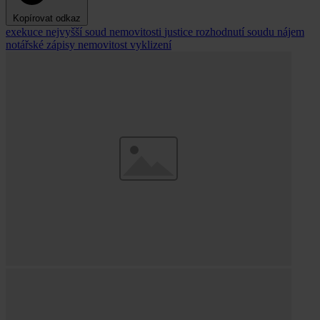
Kopírovat odkaz
exekuce
nejvyšší soud
nemovitosti
justice
rozhodnutí soudu
nájem
notářské zápisy
nemovitost
vyklizení