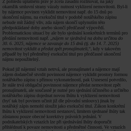
Z pohledu uplatnění práv je zcela zásadní rozlišovat, na jaký
okamžik smluvní strany vázaly nutnost vyklizení nemovitosti. Byl-li
by nájemce povinen vyklidit nemovitost např. do 15 dnů po
skončení nájmu, na exekuční titul v podobě notářského zápisu
nebude mít žádný vliv, zda nájem skončí uplynutím této
předpokládané doby anebo skončí předčasně výpovědí.
Problematickou situací by ale bylo sjednání konkrétních termínů pro
předání nemovitosti např. „
nájem se sjednává na dobu určitou do
30. 6. 2025, nájemce se zavazuje do 15 dnů (tj. do 14. 7. 2025)
nemovitost vyklidit a předat zpět pronajímateli
,“, kdy v takovém
případě by byl předmětný exekuční titul pro předčasné ukončení
nájmu nepoužitelný.
Pokud již nájemní vztah netrvá, ale pronajímatel a nájemce mají
zájem dodatečně stvrdit povinnost nájemce vyklidit prostory formou
notářského zápisu s přímou vykonatelností, pak Usnesení potvrdilo,
že stále trvá obligační povinnost nájemce předat nemovitost zpět
pronajímateli, ale současně je nutné pro sjednání účinného a určitého
notářského zápisu dojednat novou lhůtu k vyklizení nemovitosti
(byť tak byl povinen učinit již dle původní smlouvy) jinak by
notářský zápis nemohl sloužit jako exekuční titul. Zákon konkrétní
lhůtu k vyklizení nemovitosti nestanoví, limitem sjednané lhůty tak
zůstanou pouze obecné korektivy právních jednání. V
podnikatelských vztazích lze při sjednávání lhůty doporučit
přihlédnutí k povaze nemovitosti a předmětné činnosti. Ve vztazích