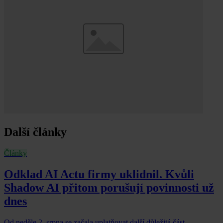
Další články
Články
Odklad AI Actu firmy uklidnil. Kvůli
Shadow AI přitom porušují povinnosti už
dnes
Od neděle 2. srpna se začala uplatňovat další důležitá část