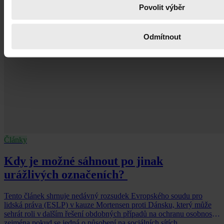
Povolit výběr
Odmítnout
Články
Kdy je možné sáhnout po jinak
urážlivých označeních?
Tento článek shrnuje nedávný rozsudek Evropského soudu pro
lidská práva (ESLP) v kauze Mortensen proti Dánsku, který může
sehrát roli v dalším řešení obdobných případů na ochranu osobnosti,
zejména pokud se jedná o působení na sociálních sítích,