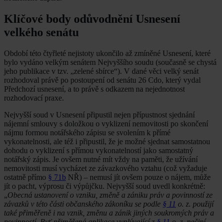
Klíčové body odůvodnění Usnesení
velkého senátu
Období této čtyřleté nejistoty ukončilo až zmíněné Usnesení, které
bylo vydáno velkým senátem Nejvyššího soudu (současně se chystá
jeho publikace v tzv. „zelené sbírce“). V dané věci velký senát
rozhodoval právě po postoupení od senátu 26 Cdo, který vydal
Předchozí usnesení, a to právě s odkazem na nejednotnost
rozhodovací praxe.
Nejvyšší soud v Usnesení připustil nejen přípustnost sjednání
nájemní smlouvy s doložkou o vyklizení nemovitosti po skončení
nájmu formou notářského zápisu se svolením k přímé
vykonatelnosti, ale též i připustil, že je možné sjednat samostatnou
dohodu o vyklizení s přímou vykonatelností jako samostatný
notářský zápis. Je ovšem nutné mít vždy na paměti, že užívání
nemovitosti musí vycházet ze závazkového vztahu (což vyžaduje
ostatně přímo
§ 71b
NŘ) – nemusí jít ovšem pouze o nájem, může
jít o pacht, výprosu či výpůjčku. Nejvyšší soud uvedl konkrétně:
„
Obecná ustanovení o vzniku, změně a zániku práv a povinností ze
závazků v této části občanského zákoníku se podle
§ 11
o. z. použijí
také přiměřeně i na vznik, změnu a zánik jiných soukromých práv a
povinností. Byť přiměřená aplikace vyplývající z
§ 11
o. z. nečiní