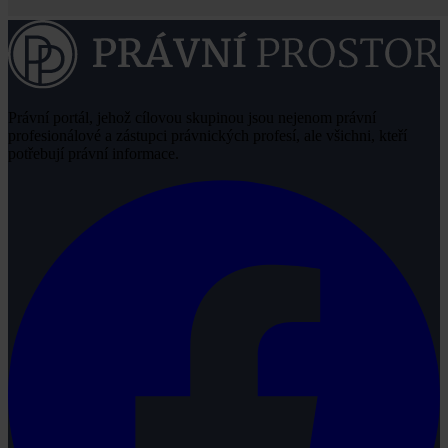
Právní portál, jehož cílovou skupinou jsou nejenom právní
profesionálové a zástupci právnických profesí, ale všichni, kteří
potřebují právní informace.