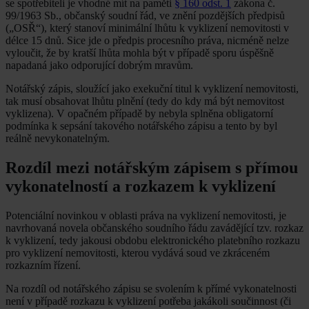
se spotřebiteli je vhodné mít na paměti
§ 160 odst. 1
zákona č.
99/1963 Sb., občanský soudní řád, ve znění pozdějších předpisů
(„OSŘ“), který stanoví minimální lhůtu k vyklizení nemovitosti v
délce 15 dnů. Sice jde o předpis procesního práva, nicméně nelze
vyloučit, že by kratší lhůta mohla být v případě sporu úspěšně
napadaná jako odporující dobrým mravům.
Notářský zápis, sloužící jako exekuční titul k vyklizení nemovitosti,
tak musí obsahovat lhůtu plnění (tedy do kdy má být nemovitost
vyklizena). V opačném případě by nebyla splněna obligatorní
podmínka k sepsání takového notářského zápisu a tento by byl
reálně nevykonatelným.
Rozdíl mezi notářským zápisem s přímou
vykonatelností a rozkazem k vyklizení
Potenciální novinkou v oblasti práva na vyklizení nemovitosti, je
navrhovaná novela občanského soudního řádu zavádějící tzv. rozkaz
k vyklizení, tedy jakousi obdobu elektronického platebního rozkazu
pro vyklizení nemovitosti, kterou vydává soud ve zkráceném
rozkazním řízení.
Na rozdíl od notářského zápisu se svolením k přímé vykonatelnosti
není v případě rozkazu k vyklizení potřeba jakákoli součinnost (či