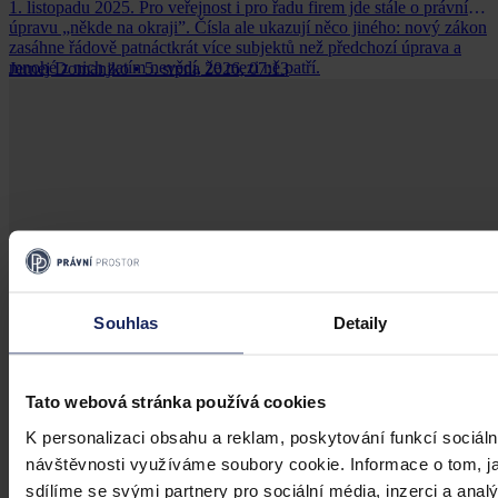
1. listopadu 2025. Pro veřejnost i pro řadu firem jde stále o právní
úpravu „někde na okraji”. Čísla ale ukazují něco jiného: nový zákon
zasáhne řádově patnáctkrát více subjektů než předchozí úprava a
mnohé z nich zatím nevědí, že mezi ně patří.
Jernej Domanjko
•
5. srpna 2026, 07:13
Souhlas
Detaily
Tato webová stránka používá cookies
K personalizaci obsahu a reklam, poskytování funkcí sociáln
návštěvnosti využíváme soubory cookie. Informace o tom, j
sdílíme se svými partnery pro sociální média, inzerci a analý