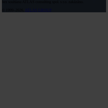
bez souhlasu ATLAS consulting spol. s r.o. zakázáno.
© 1999–2026,
ATLAS GROUP