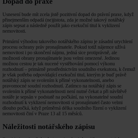
Dopad do praxe
Usnesení bude mít zcela jistě pozitivní dopad do právní praxe, když
přinejmenším odpadá (ne)jistota, zda je možné takový notářský
zápis sepsat a následně použít jako exekuční titul k vyklizení
nemovitosti.
Primární výhodou takového notářského zápisu je zásadní urychlení
procesu ochrany práv pronajímatele. Pokud totiž nájemce užívá
nemovitost i po skončení nájmu, jedná sice protiprávně, ale
možnosti obrany pronajímatele jsou velmi omezené. Jedinou
možnou cestou je tak nucené vystěhování pomocí výkonu
rozhodnutí – primárně prostřednictvím soudního exekutora, k čemuž
je však potřeba odpovídající exekuční titul, kterým je buď právě
notářský zápis se svolením k přímé vykonatelnosti, anebo
pravomocné soudní rozhodnutí. Zatímco na notářský zápis se
svolením k přímé vykonatelnosti není nutné čekat a při návštěvě
notáře je sepsán v podstatě na počkání, na vykonatelné soudní
rozhodnutí k vyklizení nemovitosti si pronajímatel často velmi
dlouho počká, když průměrná délka soudního řízení o vyklizení
nemovitosti činí v Praze 13 až 15 měsíců.
Náležitosti notářského zápisu