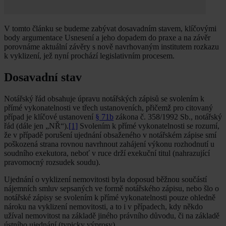
V tomto článku se budeme zabývat dosavadním stavem, klíčovými
body argumentace Usnesení a jeho dopadem do praxe a na závěr
porovnáme aktuální závěry s nově navrhovaným institutem rozkazu
k vyklizení, jež nyní prochází legislativním procesem.
Dosavadní stav
Notářský řád obsahuje úpravu notářských zápisů se svolením k
přímé vykonatelnosti ve třech ustanoveních, přičemž pro citovaný
případ je klíčové ustanovení
§ 71b
zákona č. 358/1992 Sb., notářský
řád (dále jen „NŘ“).
[1]
Svolením k přímé vykonatelnosti se rozumí,
že v případě porušení ujednání obsaženého v notářském zápise smí
poškozená strana rovnou navrhnout zahájení výkonu rozhodnutí u
soudního exekutora, neboť v ruce drží exekuční titul (nahrazující
pravomocný rozsudek soudu).
Ujednání o vyklizení nemovitosti byla doposud běžnou součástí
nájemních smluv sepsaných ve formě notářského zápisu, nebo šlo o
notářské zápisy se svolením k přímé vykonatelnosti pouze ohledně
nároku na vyklizení nemovitosti, a to i v případech, kdy někdo
užíval nemovitost na základě jiného právního důvodu, či na základě
ústního ujednání (typicky výprosy).