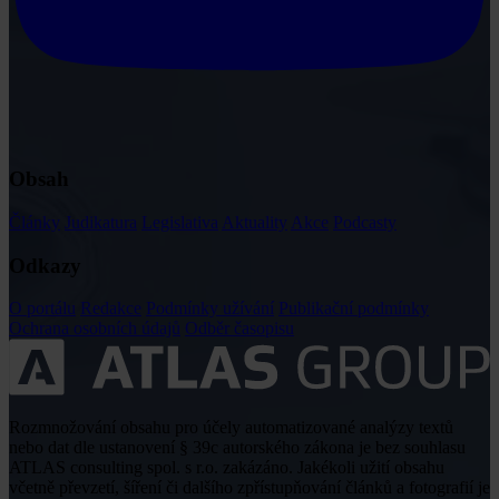
Obsah
Články
Judikatura
Legislativa
Aktuality
Akce
Podcasty
Odkazy
O portálu
Redakce
Podmínky užívání
Publikační podmínky
Ochrana osobních údajů
Odběr časopisu
Rozmnožování obsahu pro účely automatizované analýzy textů
nebo dat dle ustanovení § 39c autorského zákona je bez souhlasu
ATLAS consulting spol. s r.o. zakázáno. Jakékoli užití obsahu
včetně převzetí, šíření či dalšího zpřístupňování článků a fotografií je