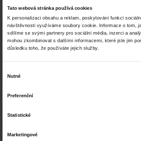
Tato webová stránka používá cookies
K personalizaci obsahu a reklam, poskytování funkcí sociáln
návštěvnosti využíváme soubory cookie. Informace o tom, j
sdílíme se svými partnery pro sociální média, inzerci a analý
mohou zkombinovat s dalšími informacemi, které jste jim posk
důsledku toho, že používáte jejich služby.
Články
Výběr
Kdy je možné sáhnout po jinak
Nutné
souhlasu
urážlivých označeních?
Preferenční
Tento článek shrnuje nedávný rozsudek Evropského soudu pro
lidská práva (ESLP) v kauze Mortensen proti Dánsku, který může
sehrát roli v dalším řešení obdobných případů na ochranu osobnosti,
zejména pokud se jedná o působení na sociálních sítích,
Statistické
předchozího jednání poškozeného a reálných základů pro hodnotící
úsudek.
Kolektiv autorů
•
3. srpna 2026, 07:37
Marketingové