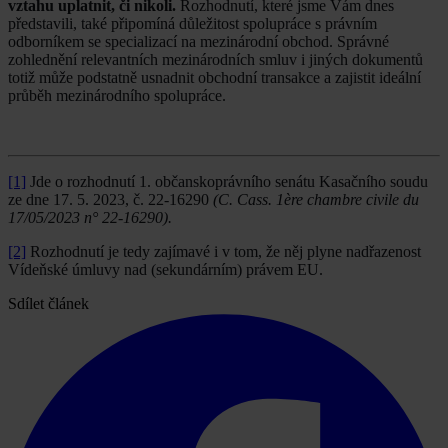
vztahu uplatnit, či nikoli.
Rozhodnutí, které jsme Vám dnes
představili, také připomíná důležitost spolupráce s právním
odborníkem se specializací na mezinárodní obchod. Správné
zohlednění relevantních mezinárodních smluv i jiných dokumentů
totiž může podstatně usnadnit obchodní transakce a zajistit ideální
průběh mezinárodního spolupráce.
[1]
Jde o rozhodnutí 1. občanskoprávního senátu Kasačního soudu
ze dne 17. 5. 2023, č. 22-16290
(C. Cass. 1ère chambre civile du
17/05/2023 n° 22-16290).
[2]
Rozhodnutí je tedy zajímavé i v tom, že něj plyne nadřazenost
Vídeňské úmluvy nad (sekundárním) právem EU.
Sdílet článek