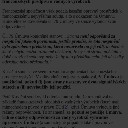
francouzských předpisů o vadných výrobcích
.
Francouzská společnost však podala kasační opravný prostředek k
francouzskému nejvyššímu soudu, a to s odkazem na Úmluvu.
Konkrétně se dovolávala čl. 79 Úmluvy ve snaze vyloučit svou
odpovědnost.
Čl. 79 Úmluva konkrétně stanoví:
„Strana
není odpovědná za
nesplnění jakékoli povinnosti, jestliže prokáže, že toto nesplnění
bylo způsobeno překážkou, která nezávisela na její vůli,
a ohledně
které nebylo možno rozumně očekávat, že by s ní strana počítala v
době uzavření smlouvy, nebo že by tuto překážku nebo její důsledky
odvrátila nebo překonala.“
Kasační soud se ve svém rozsudku argumentaci francouzského
prodejce vyslyšel. V odůvodnění nejprve zopakoval, že
Úmluva je
použitelná, pokud (i) jsou strany usazeny ve dvou signatářských
státech a (ii) nevyloučily její použití
.
Poté Kasační soud vytkl odvolacímu soudu, že rozhodoval na
základě francouzských předpisů o vadných výrobcích (které mají
mimochodem původ v právu EU)
[2]
, když Úmluva vylučuje jiné
režimy odpovědnosti. To znamená, že
pokud se použije Úmluva,
řídí se otázky odpovědnosti za vady výrobků výhradně
úpravou v Úmluvě
(a samozřejmě případně také úpravou ve
smlouvě mezi kupujícím a prodávajícím).