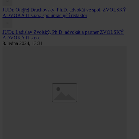
JUDr. Ondřej Drachovský, Ph.D.
advokát ve spol. ZVOLSKÝ
ADVOKÁTI s.r.o.; spolupracující redaktor
JUDr. Ladislav Zvolský, Ph.D.
advokát a partner ZVOLSKÝ
ADVOKÁTI s.r.o.
8. ledna 2024, 13:31