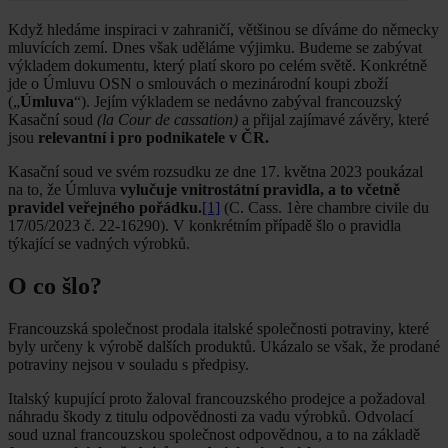
Když hledáme inspiraci v zahraničí, většinou se díváme do německy
mluvících zemí. Dnes však uděláme výjimku. Budeme se zabývat
výkladem dokumentu, který platí skoro po celém světě. Konkrétně
jde o Úmluvu OSN o smlouvách o mezinárodní koupi zboží
(„
Úmluva
“). Jejím výkladem se nedávno zabýval francouzský
Kasační soud
(la Cour de cassation)
a přijal zajímavé závěry, které
jsou
relevantní i pro podnikatele v ČR.
Kasační soud ve svém rozsudku ze dne 17. května 2023 poukázal
na to, že Úmluva
vylučuje vnitrostátní pravidla, a to včetně
pravidel veřejného pořádku.
[1]
(C. Cass. 1ère chambre civile du
17/05/2023 č. 22-16290). V konkrétním případě šlo o pravidla
týkající se vadných výrobků.
O co šlo?
Francouzská společnost prodala italské společnosti potraviny, které
byly určeny k výrobě dalších produktů. Ukázalo se však, že prodané
potraviny nejsou v souladu s předpisy.
Italský kupující proto žaloval francouzského prodejce a požadoval
náhradu škody z titulu odpovědnosti za vadu výrobků. Odvolací
soud uznal francouzskou společnost odpovědnou, a to na základě