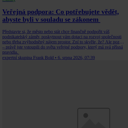
Veřejná podpora: Co potřebujete vědět,
abyste byli v souladu se zákonem
Představte si, že město nebo stát chce finančně podpořit váš
podnikatelský záměr, poskytnout vám dotaci na rozvoj společnosti
nebo třeba zvýhodněný nájem prostor. Zní to skvěle, že? Ale pozor
– právě jste vstoupili do světa veřejné podpory, který má svá přísná
pravidla.
expertní skupina Frank Bold
•
6. srpna 2026, 07:39