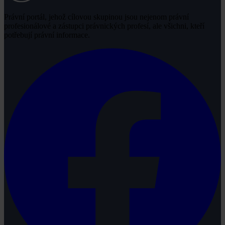
Právní portál, jehož cílovou skupinou jsou nejenom právní
profesionálové a zástupci právnických profesí, ale všichni, kteří
potřebují právní informace.