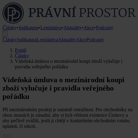
Články
•
Judikatura
•
Legislativa
•
Aktuality
•
Akce
•
Podcasty
Články
Judikatura
Legislativa
Aktuality
Akce
Podcasty
Portál
Články
Vídeňská úmluva o mezinárodní koupi zboží vylučuje i
pravidla veřejného pořádku
Vídeňská úmluva o mezinárodní koupi
zboží vylučuje i pravidla veřejného
pořádku
Při mezinárodním prodeji je namístě ostražitost. Pro obchodníky na
obou stranách je zásadní, aby si byli vědomi existence Úmluvy a
aby pečlivě zvážili, jestli ji chtějí v konkrétním obchodním vztahu
uplatnit, či nikoli.