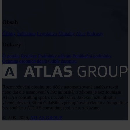
Obsah
Články
Judikatura
Legislativa
Aktuality
Akce
Podcasty
Odkazy
O portálu
Redakce
Podmínky užívání
Publikační podmínky
Ochrana osobních údajů
Odběr časopisu
Rozmnožování obsahu pro účely automatizované analýzy textů
nebo dat dle ustanovení § 39c autorského zákona je bez souhlasu
ATLAS consulting spol. s r.o. zakázáno. Jakékoli užití obsahu
včetně převzetí, šíření či dalšího zpřístupňování článků a fotografií je
bez souhlasu ATLAS consulting spol. s r.o. zakázáno.
© 1999–2026,
ATLAS GROUP