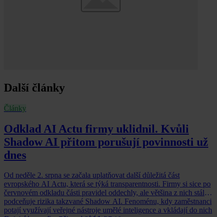
Další články
Články
Odklad AI Actu firmy uklidnil. Kvůli
Shadow AI přitom porušují povinnosti už
dnes
Od neděle 2. srpna se začala uplatňovat další důležitá část
evropského AI Actu, která se týká transparentnosti. Firmy si sice po
červnovém odkladu části pravidel oddechly, ale většina z nich stále
podceňuje rizika takzvané Shadow AI. Fenoménu, kdy zaměstnanci
potají využívají veřejné nástroje umělé inteligence a vkládají do nich