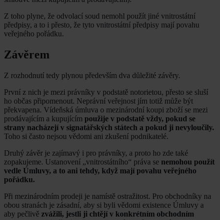
Z toho plyne, že odvolací soud nemohl použít jiné vnitrostátní
předpisy, a to i přesto, že tyto vnitrostátní předpisy mají povahu
veřejného pořádku.
Závěrem
Z rozhodnutí tedy plynou především dva důležité závěry.
První z nich je mezi právníky v podstatě notorietou, přesto se sluší
ho občas připomenout. Neprávní veřejnost jím totiž může být
překvapena. Vídeňská úmluva o mezinárodní koupi zboží se mezi
prodávajícím a kupujícím
použije v podstatě vždy, pokud se
strany nacházejí v signatářských státech a pokud ji nevyloučily.
Toho si často nejsou vědomi ani zkušení podnikatelé.
Druhý závěr je zajímavý i pro právníky, a proto ho zde také
zopakujeme. Ustanovení „vnitrostátního“ práva se
nemohou použít
vedle Úmluvy, a to ani tehdy, když mají povahu veřejného
pořádku.
Při mezinárodním prodeji je namístě ostražitost. Pro obchodníky na
obou stranách je zásadní, aby si byli vědomi existence Úmluvy a
aby pečlivě
zvážili, jestli ji chtějí v konkrétním obchodním