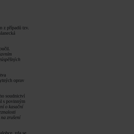
 z případů tzv.
slanecká
oučil.
stavním
ezúspěšných
stva
bytných oprav
ho soudnictví
tal s povinným
ní o kasační
eznalosti
 na zrušení
alobce, zda se