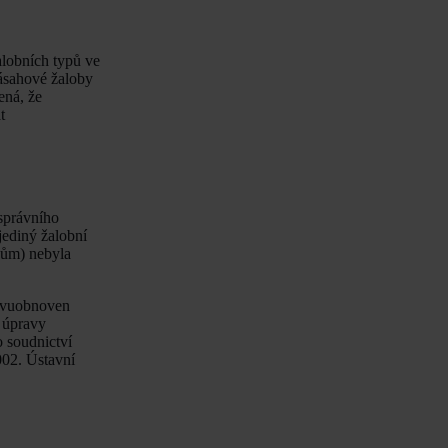
alobních typů ve
ásahové žaloby
ná, že
t
 správního
jediný žalobní
hům) nebyla
novuobnoven
í úpravy
o soudnictví
002. Ústavní