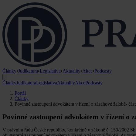
Články
•
Judikatura
•
Legislativa
•
Aktuality
•
Akce
•
Podcasty
Články
Judikatura
Legislativa
Aktuality
Akce
Podcasty
Portál
Články
Povinné zastoupení advokátem v řízení o zásahové žalobě- část 
Povinné zastoupení advokátem v řízení o zá
V právním řádu České republiky, konkrétně v zákoně č. 150/2002 Sb.,
obligatorní zastoupení advokátem v řízení o zásahové žalobě. Autor m