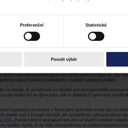
m), pokud sám neměl právnické vzdělání.
[12]
Pozornosti neunikne skute
ti rozhodnutí, avšak obligatorní zastoupení by v případě více žalobních 
oblematice povinného zastoupení se mezi jinými otázkami v rámci návr
Preferenční
Statistické
pouze k problematice povinného zastoupení advokátem. Podle jeho názo
ho, aby žaloby na přezkoumání rozhodnutí správních orgánů byly podáv
správním aktům, když vesměs se jedná o právně komplikované případy, pr
vedení povinného zastoupení advokátem bylo sjednotit právní úpravu 
řízení a žalobě pro zmatečnost
[14]
v občanském soudním řízení. Nelze
Pokud by se tak nestalo, panovaly obavy, že soudy rozhodující ve spr
Povolit výběr
y neobsahovaly veškeré zákonem předvídané náležitosti.
em správního soudnictví je rychlá a efektivní ochrana žalobcových ve
o právě zamezení podávání správních žalob právními laiky tak, aby so
 potřebné opravě podání s následkem v podobě odmítnutí podání.
dřilo ve smyslu, že považovalo za vhodné zavedení povinného zastoupe
 práva by mohla být na újmu tomu, kdo se žalobou či opravným prostře
nné zastoupení advokátem v řízení před správními soudy jako protiúst
ích stupňů není v Evropě obvyklé, ale výjimečnost a přísnost právní ú
u.
[15]
,,Povinné právní zastoupení má obecně sloužit k realizaci zásady
éto námitce dodal, že by stálo zákonodárcem za zvážení nezbytnost za