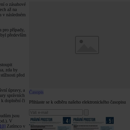
ení o zásahové
pech až na
 a v následném
 pro případy,
 byl především
stoupit
ka, zda by
stížnosti před
ávní úpravy, a
Časopis
ury správních
 k doplnění či
Přihlaste se k odběru našeho elektronického časopisu
soudům jsou
od.). V
10]
Zatímco v