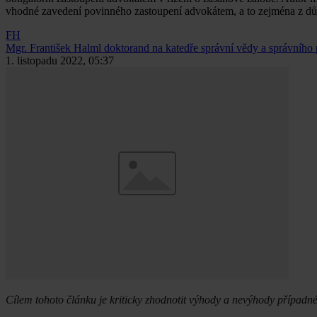
vhodné zavedení povinného zastoupení advokátem, a to zejména z dův
FH
Mgr. František Halml
doktorand na katedře správní vědy a správníh
1. listopadu 2022, 05:37
Cílem tohoto článku je kriticky zhodnotit výhody a nevýhody případn