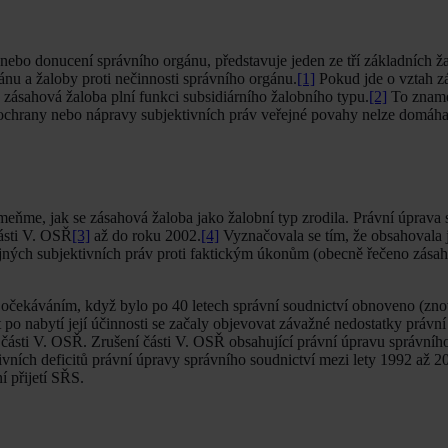
ebo donucení správního orgánu, představuje jeden ze tří základních ž
ánu a žaloby proti nečinnosti správního orgánu.
[1]
Pokud jde o vztah z
 zásahová žaloba plní funkci subsidiárního žalobního typu.
[2]
To zname
se ochrany nebo nápravy subjektivních práv veřejné povahy nelze domáha
meňme, jak se zásahová žaloba jako žalobní typ zrodila. Právní úprava
ásti V. OSŘ
[3]
až do roku 2002.
[4]
Vyznačovala se tím, že obsahovala 
řejných subjektivních práv proti faktickým úkonům (obecně řečeno zása
ým očekáváním, když bylo po 40 letech správní soudnictví obnoveno (z
 po nabytí její účinnosti se začaly objevovat závažné nedostatky právn
 části V. OSŘ. Zrušení části V. OSŘ obsahující právní úpravu správníh
ivních deficitů právní úpravy správního soudnictví mezi lety 1992 až 2
í přijetí SŘS.