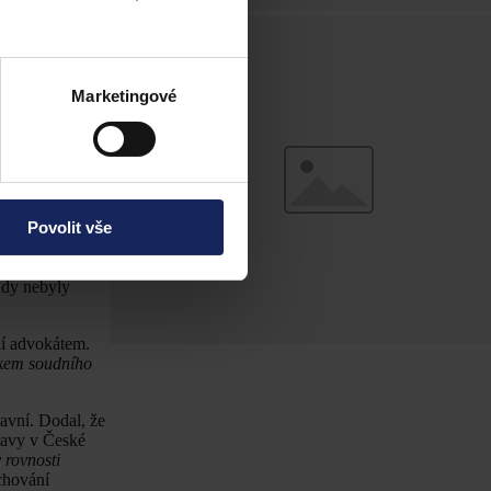
čnost, že se
typů bylo
hu na zrušení
Marketingové
ru
,,smyslem
ány
o jejichž
povinného
 nezmínit snahu
ávním soudnictví
Povolit vše
řejných
udy nebyly
ní advokátem.
dkem soudního
avní. Dodal, že
pravy v České
 rovnosti
chování