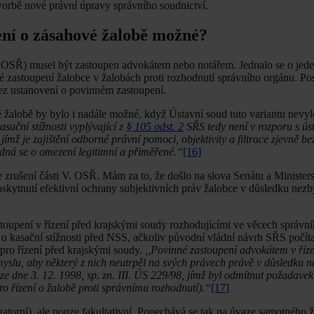
tvorbě nové právní úpravy správního soudnictví.
zení o zásahové žalobě možné?
é OSŘ) musel být zastoupen advokátem nebo notářem. Jednalo se o jeden
zastoupení žalobce v žalobách proti rozhodnutí správního orgánu. Po
ez ustanovení o povinném zastoupení.
é žalobě by bylo i nadále možné, když Ústavní soud tuto variantu nevyl
ační stížnosti vyplývající z
§ 105 odst. 2
SŘS tedy není v rozporu s ú
ž je zajištění odborné právní pomoci, objektivity a filtrace zjevně b
edná se o omezení legitimní a přiměřené.“
[16]
 zrušení části V. OSŘ. Mám za to, že došlo na slova Senátu a Minister
poskytnutí efektivní ochrany subjektivních práv žalobce v důsledku nez
oupení v řízení před krajskými soudy rozhodujícími ve věcech správní
ení o kasační stížnosti před NSS, ačkoliv původní vládní návrh SŘS počí
 pro řízení před krajskými soudy.
,,Povinné zastoupení advokátem v říze
 smyslu, aby některý z nich neutrpěl na svých právech právě v důsledku n
e dne 3. 12. 1998, sp. zn. III. ÚS 229/98, jímž byl odmítnut požadavek
 řízení o žalobě proti správnímu rozhodnutí).“
[17]
gatorní), ale pouze fakultativní. Ponechává se tak na úvaze samotného ž