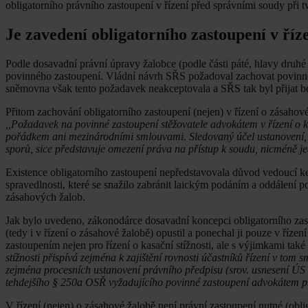
obligatorního právního zastoupení v řízení před správními soudy při 
Je zavedení obligatorního zastoupení v ří
Podle dosavadní právní úpravy žalobce (podle části páté, hlavy druh
povinného zastoupení. Vládní návrh SŘS požadoval zachovat povinné 
sněmovna však tento požadavek neakceptovala a SŘS tak byl přijat b
Přitom zachování obligatorního zastoupení (nejen) v řízení o zásahov
,,Požadavek na povinné zastoupení stěžovatele advokátem v řízení o kas
pořádkem ani mezinárodními smlouvami. Sledovaný účel ustanovení, jím
sporů, sice představuje omezení práva na přístup k soudu, nicméně j
Existence obligatorního zastoupení nepředstavovala důvod vedoucí ke
spravedlnosti, které se snažilo zabránit laickým podáním a oddálení 
zásahových žalob.
Jak bylo uvedeno, zákonodárce dosavadní koncepci obligatorního zast
(tedy i v řízení o zásahové žalobě) opustil a ponechal ji pouze v říz
zastoupením nejen pro řízení o kasační stížnosti, ale s výjimkami také
stížnosti přispívá zejména k zajištění rovnosti účastníků řízení v tom
zejména procesních ustanovení právního předpisu (srov. usnesení ÚS z
tehdejšího § 250a OSŘ vyžadujícího povinné zastoupení advokátem pro
V řízení (nejen) o zásahové žalobě není právní zastoupení nutné (obli