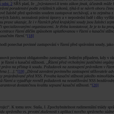
 odst. 2
SŘS platí, že
,,[n]estanoví-li tento zákon jinak, účastník může
vní poradenství podle zvláštních zákonů, týká-li se návrh oboru činno
sahové žalobě před správním soudem zastupovat nechávají, a to zejména 
ových žalob), neznalosti právní úpravy a v neposlední řadě i díky vyš
u praxe ukazuje, že i v řízeních před krajskými soudy jsou žalobci zej
i specializovanými organizacemi. Je třeba konstatovat, že je to ku pros
entrace řízení dílčím způsobem uplatňovanou v řízení o kasační stížno
asačním řízení.“
[18]
dl ponechat povinné zastupování v řízení před správními soudy, jako
ovit povinnost obligatorního zastoupení. Jediným případem, kdy v rá
e řízení o kasační stížnosti.
,,Řízení před vrcholnými justičními orgány
tit právo na přístup k soudu. Požadavek na zastoupení právníkem v říze
ožena […].“
[19]
,,Důvod zavedení povinného zastoupení stěžovatele adv
matiky projednávané před NSS. Povaha kasační stížnosti jakožto mimořá
íků řízení a vyjadřuje rovněž požadavek na nezatěžování NSS bezdůvod
antovat dostatečnou kvalitu sepsané kasační stížnosti.“
[20]
rojici“. K tomu srov. Staša, J. Zpochybnitelnost rudimentální triády spr
řádu správního vs. prvotní zkušenosti s aplikací nového správneho súdn