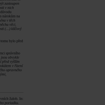
 být zastoupen
sti v nich
z důvodu
ším nárokům na
ména v těch
pěchu věci,
sti (…) klíčový
 tomu bylo před
mci správního
 jsou obvykle
ní před vyšším
okátem v řízení
dného opravného
nými,
ávních žalob. In:
eho poriadku.