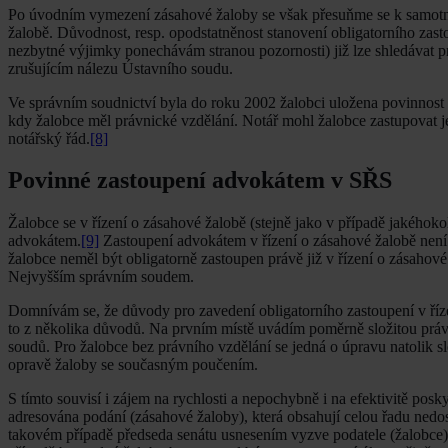
Po úvodním vymezení zásahové žaloby se však přesuňme se k samotné
žalobě. Důvodnost, resp. opodstatněnost stanovení obligatorního zast
nezbytné výjimky ponechávám stranou pozornosti) již lze shledávat p
zrušujícím nálezu Ústavního soudu.
Ve správním soudnictví byla do roku 2002 žalobci uložena povinnos
kdy žalobce měl právnické vzdělání. Notář mohl žalobce zastupovat j
notářský řád.
[8]
Povinné zastoupení advokátem v SŘS
Žalobce se v řízení o zásahové žalobě (stejně jako v případě jakéhoko
advokátem.
[9]
Zastoupení advokátem v řízení o zásahové žalobě není d
žalobce neměl být obligatorně zastoupen právě již v řízení o zásahové
Nejvyšším správním soudem.
Domnívám se, že důvody pro zavedení obligatorního zastoupení v říz
to z několika důvodů. Na prvním místě uvádím poměrně složitou práv
soudů. Pro žalobce bez právního vzdělání se jedná o úpravu natolik slo
opravě žaloby se současným poučením.
S tímto souvisí i zájem na rychlosti a nepochybně i na efektivitě po
adresována podání (zásahové žaloby), která obsahují celou řadu nedost
takovém případě předseda senátu usnesením vyzve podatele (žalobce) 