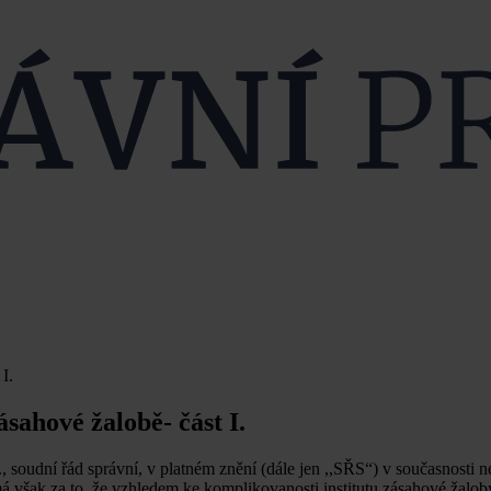
I.
sahové žalobě- část I.
 soudní řád správní, v platném znění (dále jen ,,SŘS“) v současnosti 
á však za to, že vzhledem ke komplikovanosti institutu zásahové žalob