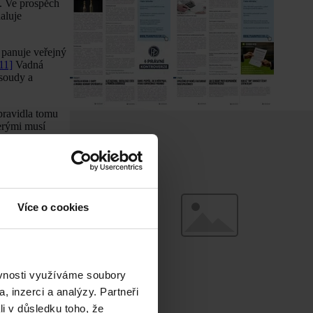
. Ve prospěch
aluje
 panuje veřejný
11]
Vadná
 soudy a
pravidla tomu
terými musí
Více o cookies
ěvnosti využíváme soubory
bránila nějaká
, inzerci a analýzy. Partneři
o zásahové
li v důsledku toho, že
1. 12. 2002,