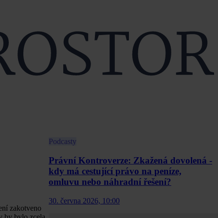
Podcasty
Právní Kontroverze: Zkažená dovolená -
kdy má cestující právo na peníze,
omluvu nebo náhradní řešení?
30. června 2026, 10:00
není zakotveno
y by bylo zcela