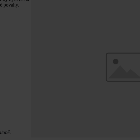
né povahy.
alobě.