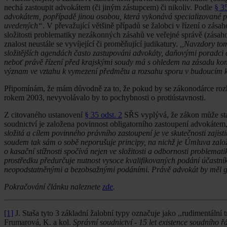
nechá zastoupit advokátem (či jiným zástupcem) či nikoliv. Podle
§ 35
advokátem, popřípadě jinou osobou, která vykonává specializované prá
uvedených“
. V převažující většině případů se žalobci v řízení o zá
složitosti problematiky nezákonných zásahů ve veřejné správě (zásah
znalost neustále se vyvíjející či proměňující judikatury.
,,Navzdory tom
složitějších agendách často zastupováni advokáty, daňovými poradci č
neboť právě řízení před krajskými soudy má s ohledem na zásadu konc
význam ve vztahu k vymezení předmětu a rozsahu sporu v budoucím k
Připomínám, že mám důvodně za to, že pokud by se zákonodárce rozho
rokem 2003, nevyvolávalo by to pochybnosti o protiústavnosti.
Z citovaného ustanovení
§ 35 odst. 2
SŘS vyplývá, že zákon může stan
soudnictví je založena povinnost obligatorního zastoupení advokátem, j
složitá a cílem povinného právního zastoupení je ve skutečnosti zajis
soudem tak sám o sobě neporušuje principy, na nichž je Úmluva zal
o kasační stížnosti spočívá nejen ve složitosti a odbornosti proble
prostředku předurčuje nutnost vysoce kvalifikovaných podání účastn
neopodstatněnými a bezobsažnými podáními. Právě advokát by měl gar
Pokračování článku naleznete
zde
.
[1]
J. Staša tyto 3 základní žalobní typy označuje jako ,,rudimentální t
Frumarová, K. a kol.
Správní soudnictví - 15 let existence soudního 