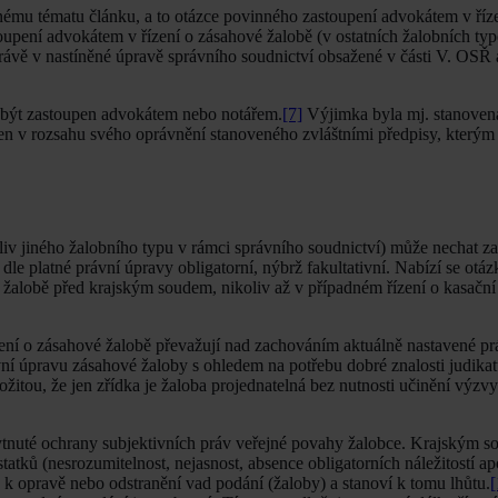
mu tématu článku, a to otázce povinného zastoupení advokátem v říz
oupení advokátem v řízení o zásahové žalobě (v ostatních žalobních ty
rávě v nastíněné úpravě správního soudnictví obsažené v části V. OSŘ
t být zastoupen advokátem nebo notářem.
[7]
Výjimka byla mj. stanovena
en v rozsahu svého oprávnění stanoveného zvláštními předpisy, kterým
liv jiného žalobního typu v rámci správního soudnictví) může nechat za
le platné právní úpravy obligatorní, nýbrž fakultativní. Nabízí se otáz
 žalobě před krajským soudem, nikoliv až v případném řízení o kasační 
ení o zásahové žalobě převažují nad zachováním aktuálně nastavené pr
ní úpravu zásahové žaloby s ohledem na potřebu dobré znalosti judikat
žitou, že jen zřídka je žaloba projednatelná bez nutnosti učinění výzvy
skytnuté ochrany subjektivních práv veřejné povahy žalobce. Krajským 
atků (nesrozumitelnost, nejasnost, absence obligatorních náležitostí ap
k opravě nebo odstranění vad podání (žaloby) a stanoví k tomu lhůtu.
[