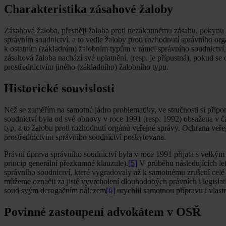
Charakteristika zásahové žaloby
Zásahová žaloba, přesněji žaloba proti nezákonnému zásahu, pokynu n
správním soudnictví, a to vedle žaloby proti rozhodnutí správního org
k ostatním (základním) žalobním typům v rámci správního soudnictví,
zásahová žaloba nachází své uplatnění, (resp. je přípustná), pokud 
prostřednictvím jiného (základního) žalobního typu.
Historické souvislosti
Než se zaměřím na samotné jádro problematiky, ve stručnosti si připo
soudnictví byla od své obnovy v roce 1991 (resp. 1992) obsažena v č
typ, a to žalobu proti rozhodnutí orgánů veřejné správy. Ochrana ve
prostřednictvím správního soudnictví poskytována.
Právní úprava správního soudnictví byla v roce 1991 přijata s velk
princip generální přezkumné klauzule).
[5]
V průběhu následujících let
správního soudnictví, které vygradovaly až k samotnému zrušení celé
můžeme označit za jisté vyvrcholení dlouhodobých právních i legislat
soud svým derogačním nálezem
[6]
urychlil samotnou přípravu i vlastn
Povinné zastoupení advokátem v OSŘ