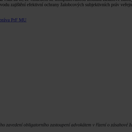
odu zajištění efektivní ochrany žalobcových subjektivních práv veřej
o práva PrF MU
ého zavedení obligatorního zastoupení advokátem v řízení o zásahové ž