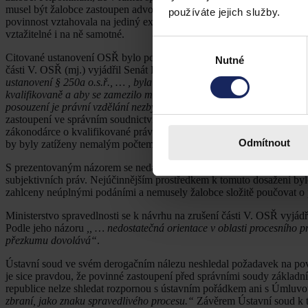
musel být žalobce zastoupen advokátem (v určitých případech notáře
používáte jejich služby.
povinnost vztahovala na jediný existující žalobní typ, a to žalobu pro
vztažitelné i na ně samotné.
Výběr
Citované ustanovení OSŘ bylo podrobeno posouzení ústavnosti. K pr
Nutné
souhlasu
části V. OSŘ (mj.) vyjádřil Senát Parlamentu České republiky, a to 
ustanovení § 250a o.s.ř., … , byla snaha zákonodárce o zajištění to
kvalifikovaně a aby se zamezilo možné lavině laických podání proti 
posouzení je právní vzdělání nezbytné.“
[13]
Senát dodal, že cílem za
zastoupení ve správním soudnictví a obdobného institutu v dovolacím 
zákonodárce o kvalifikované právní zastoupení žalobce před soudem. 
Odmítnout
by byly zatíženy nemalým počtem vadných žalob, tedy žalob, které b
S prezentovaným názorem se nedá nesouhlasit, jelikož primárním účel
subjektivních práv. Nejúčinnějším prostředkem k tomuto dosažení byl
zahlceny neúplnými podáními a nemusely žalobce složitě poučovat o
Ministerstvo spravedlnosti se k návrhu na zrušení části V. OSŘ vyjá
Podle jeho názoru
,, … nedostatečná orientace v oblasti procesního
přezkumu dovolává“
.
Ústavní soud ve svém derogačním nálezu neshledal požadavek na povi
je sice pravdou, že povinné zastoupení před správními soudy základn
republice nelze shledat rozpornou s ústavním pořádkem ani s Úmluvo
zbraní, jako znaku spravedlivého procesu.“
Závěrem Ústavní soud k t