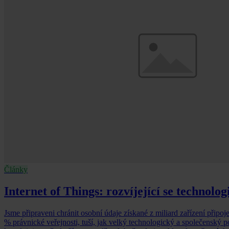
Články
Internet of Things: rozvíjející se technolo
Jsme připraveni chránit osobní údaje získané z miliard zařízení připoj
% právnické veřejnosti, tuší, jak velký technologický a společenský p