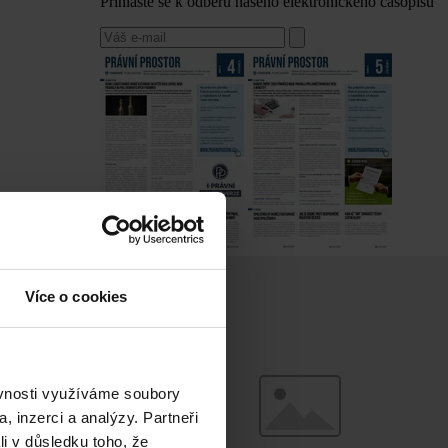
Přihlaste se k odběru našeho elektronického časopisu
Více o cookies
ěvnosti využíváme soubory
, inzerci a analýzy. Partneři
li v důsledku toho, že