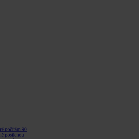
eré počítám 90
čně posílenou