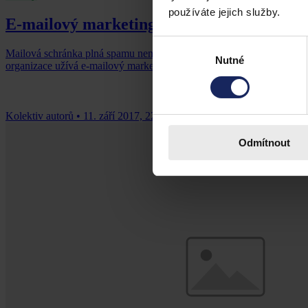
používáte jejich služby.
E-mailový marketing pohledem právníka
Výběr
Mailová schránka plná spamu není nic příjemného. Jak rozeznat, zda js
Nutné
souhlasu
organizace užívá e-mailový marketing v souladu se zákonem?
Kolektiv autorů
•
11. září 2017, 22:00
Odmítnout