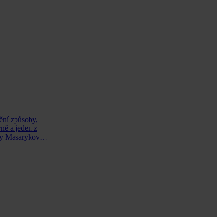
mění způsoby,
ně a jeden z
lty Masarykovy