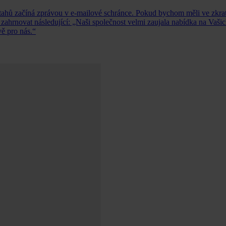
tahů začíná zprávou v e-mailové schránce. Pokud bychom měli ve zkrat
zahrnovat následující: „Naši společnost velmi zaujala nabídka na Vaš
vě pro nás.“