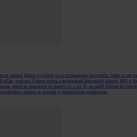
tech vlastně žádná vyloženě nová technologie nevznikla. Stále se ale 
lčák, vedoucí Ústavu práva a technologií Právnické fakulty MU v Br
logie, která se uskuteční ve dnech 21.– 22. 9. na půdě Právnické faku
konference určena se dozvíte v následujícím rozhovoru.