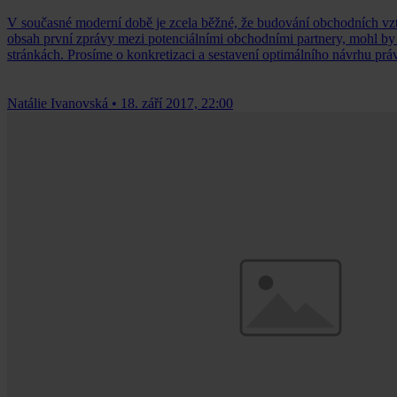
V současné moderní době je zcela běžné, že budování obchodních vz
obsah první zprávy mezi potenciálními obchodními partnery, mohl by 
stránkách. Prosíme o konkretizaci a sestavení optimálního návrhu prá
Natálie Ivanovská
•
18. září 2017, 22:00