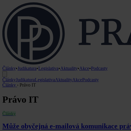
Články
•
Judikatura
•
Legislativa
•
Aktuality
•
Akce
•
Podcasty
Články
Judikatura
Legislativa
Aktuality
Akce
Podcasty
Články
›
Právo IT
Právo IT
Články
Může obyčejná e-mailová komunikace prá