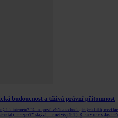
gická budoucnost a tíživá právní přítomnost
ených k internetu? Již i naprostá většina technologických laiků, mezi kt
otenciál (nebezpečí?) skrývá internet věcí (IoT). Ruku v ruce s dostate