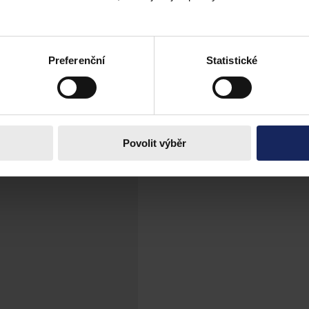
ou hromadné zprávy vůbec posílány legálně? A jak se ujistit, že i vaše
Preferenční
Statistické
Povolit výběr