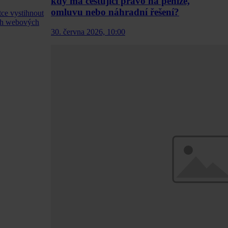
kdy má cestující právo na peníze,
omluvu nebo náhradní řešení?
ce vystihnout
ich webových
30. června 2026, 10:00