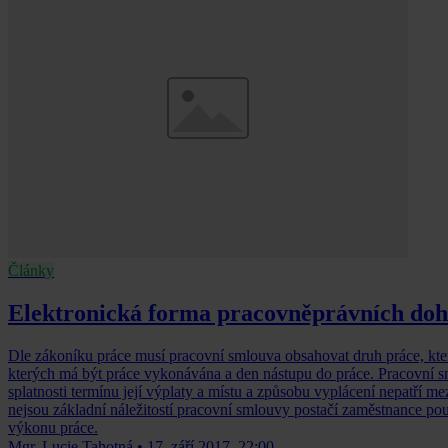
Články
Elektronická forma pracovněprávních doh
Dle zákoníku práce musí pracovní smlouva obsahovat druh práce, kte
kterých má být práce vykonávána a den nástupu do práce. Pracovní 
splatnosti termínu její výplaty a místu a způsobu vyplácení nepatří me
nejsou základní náležitostí pracovní smlouvy postačí zaměstnance pou
výkonu práce.
Mgr. Lucie Tahotná
•
17. září 2017, 22:00