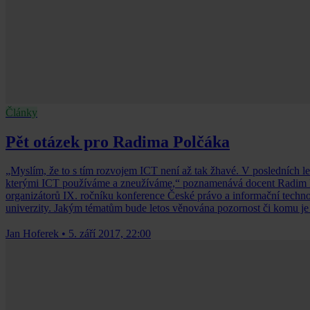
Články
Pět otázek pro Radima Polčáka
„Myslím, že to s tím rozvojem ICT není až tak žhavé. V posledních le
kterými ICT používáme a zneužíváme,“ poznamenává docent Radim Po
organizátorů IX. ročníku konference České právo a informační techno
univerzity. Jakým tématům bude letos věnována pozornost či komu je 
Jan Hoferek
•
5. září 2017, 22:00