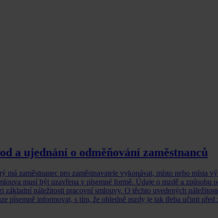
od a ujednání o odměňování zaměstnanců
rý má zaměstnanec pro zaměstnavatele vykonávat, místo nebo místa vý
smlouva musí být uzavřena v písemné formě. Údaje o mzdě a způsobu 
zi základní náležitosti pracovní smlouvy. O těchto uvedených náležitost
ze písemně informovat, s tím, že ohledně mzdy je tak třeba učinit před