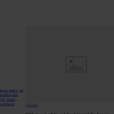
konu práce, ve
odměňování,
ech, které
 začátkem
Časopis