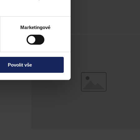
 firma či
Marketingové
Povolit vše