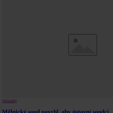
Aktuality
Mělnický soud navrhl, aby ústavní soudci