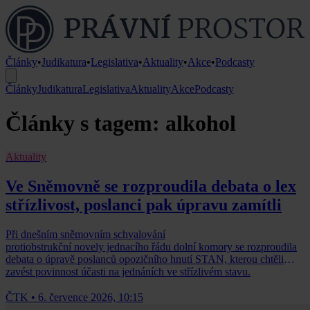
Články
•
Judikatura
•
Legislativa
•
Aktuality
•
Akce
•
Podcasty
Články
Judikatura
Legislativa
Aktuality
Akce
Podcasty
Články s tagem: alkohol
Aktuality
Ve Sněmovně se rozproudila debata o lex
střízlivost, poslanci pak úpravu zamítli
Při dnešním sněmovním schvalování
protiobstrukční novely jednacího řádu dolní komory se rozproudila
debata o úpravě poslanců opozičního hnutí STAN, kterou chtěli
zavést povinnost účasti na jednáních ve střízlivém stavu.
ČTK
•
6. července 2026, 10:15