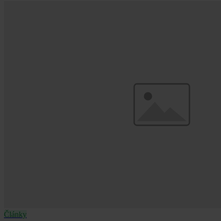
Normu musí ještě schválit Parlament a podepsat prezident.
Články