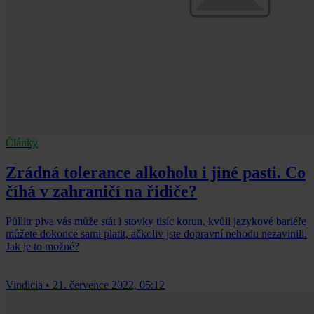
Články
Zrádná tolerance alkoholu i jiné pasti. Co
číhá v zahraničí na řidiče?
Půllitr piva vás může stát i stovky tisíc korun, kvůli jazykové bariéře
můžete dokonce sami platit, ačkoliv jste dopravní nehodu nezavinili.
Jak je to možné?
Vindicia
•
21. července 2022, 05:12