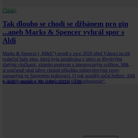
Články
Tak dlouho se chodí se džbánem pro gin
...aneb Marks & Spencer vyhrál spor s
Aldi
Marks & Spencer („M&S“) uvedl v roce 2020 před Vánoci na trh
sváteční řadu ginu, která byla prodávána v lahvi se třpytivými
zlatými vločkami, zimním motivem a integrovaným světlem. M&S
si současně obal lahve chránil několika průmyslovými vzory
zapsanými ve Spojeném království. O rok později začal řetězec Aldi
(„Aldi“) prodávat gin, který nazval „The infusionist“.
Kolektiv autorů
•
30. května 2023, 04:26