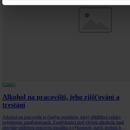
Články
Alkohol na pracovišti, jeho zjišťování a
trestání
Alkohol na pracovišti je častým neduhem, který přidělává vrásky
nejednomu zaměstnavateli. Zaměstnanci pod vlivem alkoholu mají
obvykle sníženou pracovní morálku a výkonnost, navíc mohou být