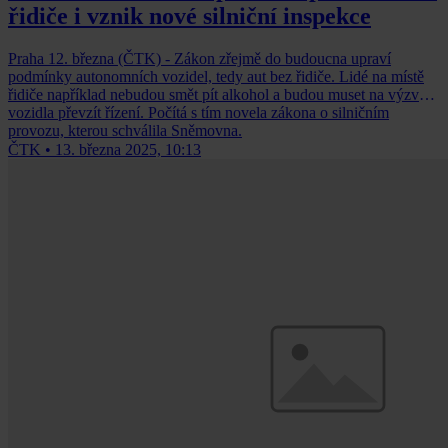
řidiče i vznik nové silniční inspekce
Praha 12. března (ČTK) - Zákon zřejmě do budoucna upraví
podmínky autonomních vozidel, tedy aut bez řidiče. Lidé na místě
řidiče například nebudou smět pít alkohol a budou muset na výzvu
vozidla převzít řízení. Počítá s tím novela zákona o silničním
provozu, kterou schválila Sněmovna.
ČTK
•
13. března 2025, 10:13