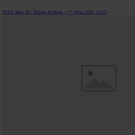
JUDr. Mgr. Bc. Štěpán Kořínek
•
17. října 2024, 12:22