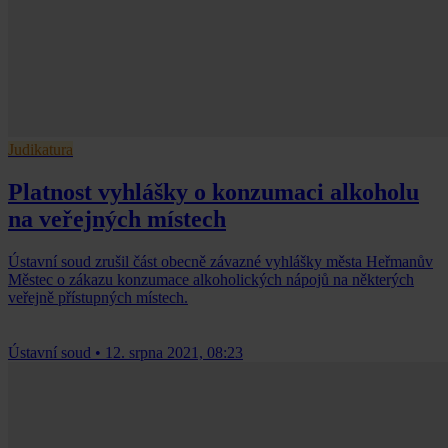
Judikatura
Platnost vyhlášky o konzumaci alkoholu
na veřejných místech
Ústavní soud zrušil část obecně závazné vyhlášky města Heřmanův
Městec o zákazu konzumace alkoholických nápojů na některých
veřejně přístupných místech.
Ústavní soud
•
12. srpna 2021, 08:23