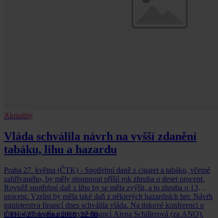
Aktuality
Vláda schválila návrh na vyšší zdanění
tabáku, lihu a hazardu
Praha 27. května (ČTK) - Spotřební daně z cigaret a tabáku, včetně
zahřívaného, by měly stoupnout příští rok zhruba o deset procent.
Rovněž spotřební daň z lihu by se měla zvýšit, a to zhruba o 13
procent. Vzrůst by měla také daň z některých hazardních her. Návrh
ministerstva financí dnes schválila vláda. Na tiskové konferenci o
tom informovala ministryně financí Alena Schillerová (za ANO).
ČTK
•
27. května 2019, 22:00