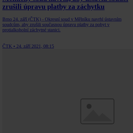
zrušili úpravu platby za záchytku
Brno 24. září (ČTK) - Okresní soud v Mělníku navrhl ústavním
soudcům, aby zrušili současnou úpravu platby za pobyt v
protialkoholní záchytné stanici.
ČTK
•
24. září 2021, 08:15