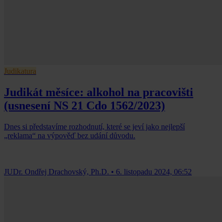
Judikatura
Judikát měsíce: alkohol na pracovišti
(usnesení NS 21 Cdo 1562/2023)
Dnes si představíme rozhodnutí, které se jeví jako nejlepší
„reklama“ na výpověď bez udání důvodu.
JUDr. Ondřej Drachovský, Ph.D.
•
6. listopadu 2024, 06:52