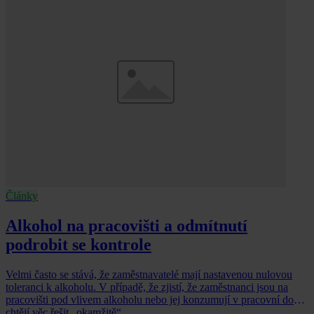
Články
Alkohol na pracovišti a odmítnutí
podrobit se kontrole
Velmi často se stává, že zaměstnavatelé mají nastavenou nulovou
toleranci k alkoholu. V případě, že zjistí, že zaměstnanci jsou na
pracovišti pod vlivem alkoholu nebo jej konzumují v pracovní době,
chtějí věc řešit „okamžitě“.