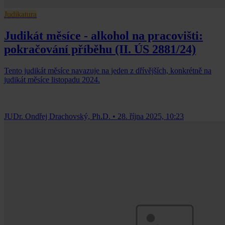
Judikatura
Judikát měsíce - alkohol na pracovišti:
pokračování příběhu (II. ÚS 2881/24)
Tento judikát měsíce navazuje na jeden z dřívějších, konkrétně na
judikát měsíce listopadu 2024.
JUDr. Ondřej Drachovský, Ph.D.
•
28. října 2025, 10:23