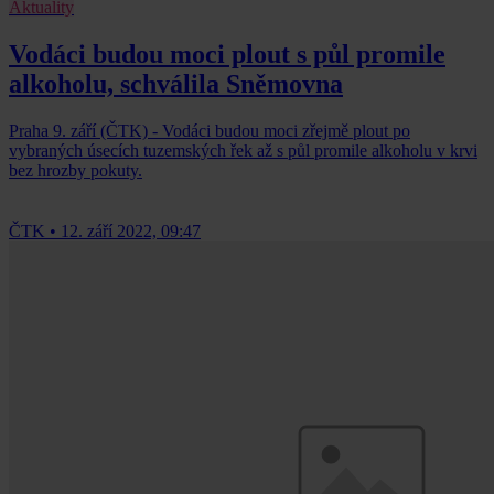
Aktuality
Vodáci budou moci plout s půl promile
alkoholu, schválila Sněmovna
Praha 9. září (ČTK) - Vodáci budou moci zřejmě plout po
vybraných úsecích tuzemských řek až s půl promile alkoholu v krvi
bez hrozby pokuty.
ČTK
•
12. září 2022, 09:47