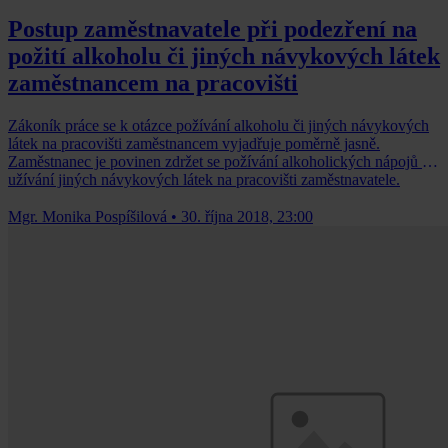
Postup zaměstnavatele při podezření na
požití alkoholu či jiných návykových látek
zaměstnancem na pracovišti
Zákoník práce se k otázce požívání alkoholu či jiných návykových
látek na pracovišti zaměstnancem vyjadřuje poměrně jasně.
Zaměstnanec je povinen zdržet se požívání alkoholických nápojů a
užívání jiných návykových látek na pracovišti zaměstnavatele.
Mgr. Monika Pospíšilová
•
30. října 2018, 23:00