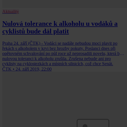
Aktuality
Nulová tolerance k alkoholu u vodáků a
cyklistů bude dál platit
Praha 24. září (ČTK) - Vodáci se nadále nebudou moci plavit po
řekách s alkoholem v krvi bez hrozby pokuty. Poslanci dnes při
opětovném schvalování po půl roce už neprosadili novelu, která by
nulovou toleranci k alkoholu zrušila. Zrušena nebude ani pro
cyklisty na cyklostezkách a místních silnicích, což chce Senát.
ČTK
•
24. září 2019, 22:00