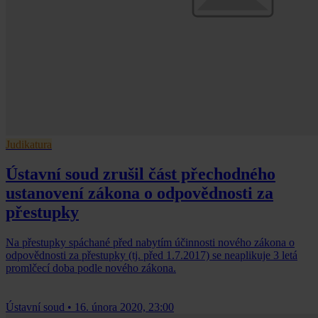
Judikatura
Ústavní soud zrušil část přechodného
ustanovení zákona o odpovědnosti za
přestupky
Na přestupky spáchané před nabytím účinnosti nového zákona o
odpovědnosti za přestupky (tj. před 1.7.2017) se neaplikuje 3 letá
promlčecí doba podle nového zákona.
Ústavní soud
•
16. února 2020, 23:00