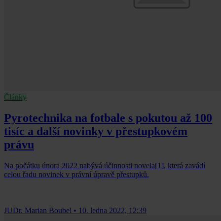
Články
Pyrotechnika na fotbale s pokutou až 100
tisíc a další novinky v přestupkovém
právu
Na počátku února 2022 nabývá účinnosti novela[1], která zavádí
celou řadu novinek v právní úpravě přestupků.
JUDr. Marian Boubel
•
10. ledna 2022, 12:39