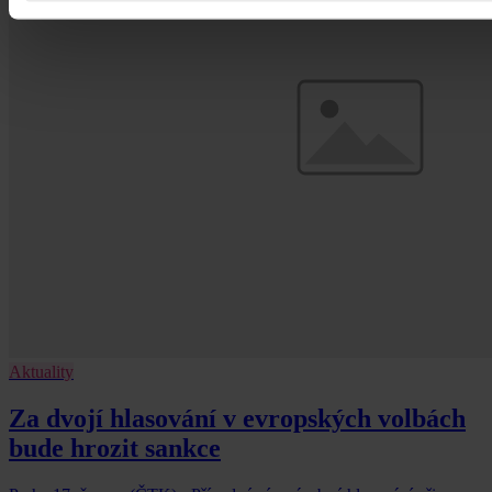
Aktuality
Za dvojí hlasování v evropských volbách
bude hrozit sankce