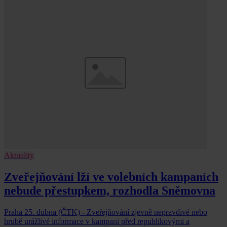
Aktuality
Zveřejňování lží ve volebních kampaních
nebude přestupkem, rozhodla Sněmovna
Praha 25. dubna (ČTK) - Zveřejňování zjevně nepravdivé nebo
hrubě urážlivé informace v kampani před republikovými a