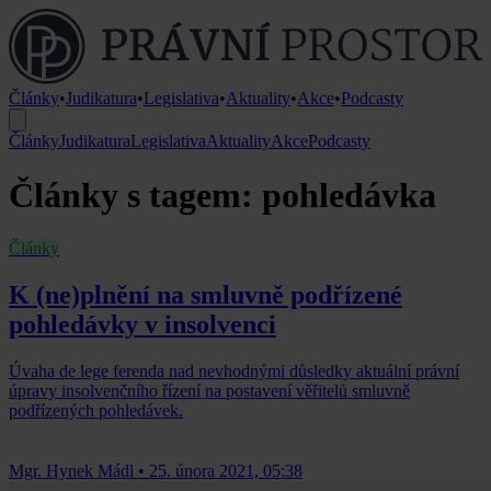
Články
•
Judikatura
•
Legislativa
•
Aktuality
•
Akce
•
Podcasty
Články
Judikatura
Legislativa
Aktuality
Akce
Podcasty
Články s tagem: pohledávka
Články
K (ne)plnění na smluvně podřízené
pohledávky v insolvenci
Úvaha de lege ferenda nad nevhodnými důsledky aktuální právní
úpravy insolvenčního řízení na postavení věřitelů smluvně
podřízených pohledávek.
Mgr. Hynek Mádl
•
25. února 2021, 05:38