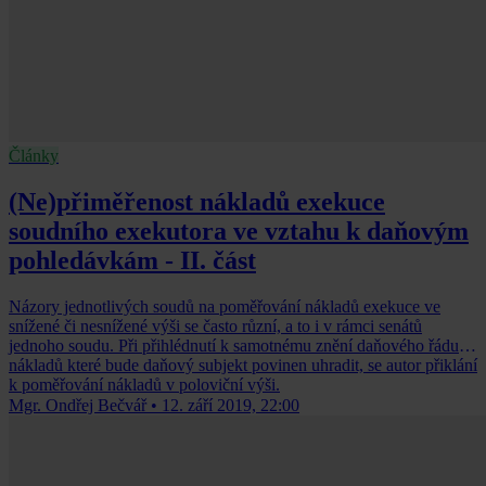
Články
(Ne)přiměřenost nákladů exekuce
soudního exekutora ve vztahu k daňovým
pohledávkám - II. část
Názory jednotlivých soudů na poměřování nákladů exekuce ve
snížené či nesnížené výši se často různí, a to i v rámci senátů
jednoho soudu. Při přihlédnutí k samotnému znění daňového řádu a
nákladů které bude daňový subjekt povinen uhradit, se autor přiklání
k poměřování nákladů v poloviční výši.
Mgr. Ondřej Bečvář
•
12. září 2019, 22:00