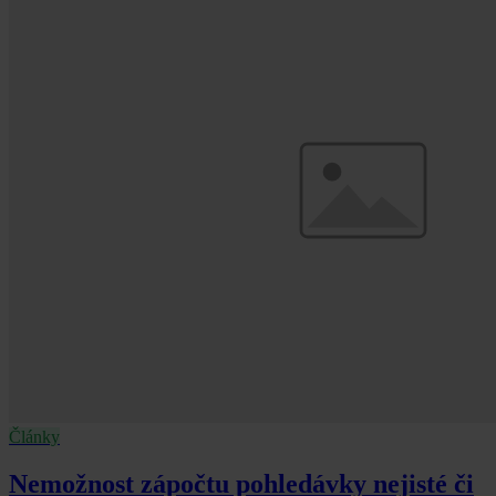
Články
Nemožnost zápočtu pohledávky nejisté či