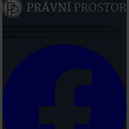
Právní portál, jehož cílovou skupinou jsou nejenom právní
profesionálové a zástupci právnických profesí, ale všichni, kteří
potřebují právní informace.