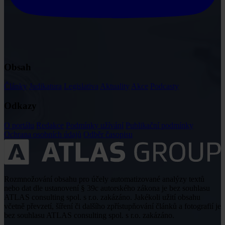
Obsah
Články
Judikatura
Legislativa
Aktuality
Akce
Podcasty
Odkazy
O portálu
Redakce
Podmínky užívání
Publikační podmínky
Ochrana osobních údajů
Odběr časopisu
Rozmnožování obsahu pro účely automatizované analýzy textů
nebo dat dle ustanovení § 39c autorského zákona je bez souhlasu
ATLAS consulting spol. s r.o. zakázáno. Jakékoli užití obsahu
včetně převzetí, šíření či dalšího zpřístupňování článků a fotografií je
bez souhlasu ATLAS consulting spol. s r.o. zakázáno.