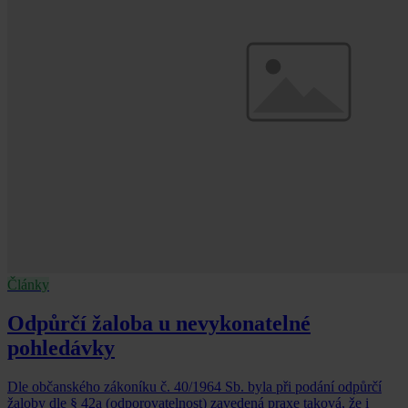
Články
Odpůrčí žaloba u nevykonatelné
pohledávky
Dle občanského zákoníku č. 40/1964 Sb. byla při podání odpůrčí
žaloby dle § 42a (odporovatelnost) zavedená praxe taková, že i