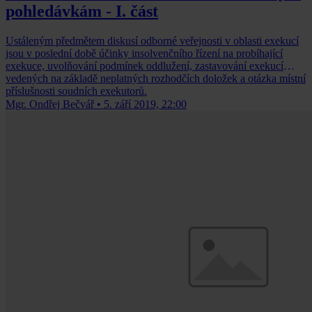
pohledávkám - I. část
Ustáleným předmětem diskusí odborné veřejnosti v oblasti exekucí
jsou v poslední době účinky insolvenčního řízení na probíhající
exekuce, uvolňování podmínek oddlužení, zastavování exekucí
vedených na základě neplatných rozhodčích doložek a otázka místní
příslušnosti soudních exekutorů.
Mgr. Ondřej Bečvář
•
5. září 2019, 22:00