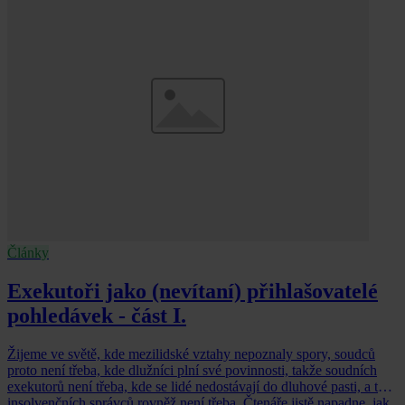
Články
Exekutoři jako (nevítaní) přihlašovatelé
pohledávek - část I.
Žijeme ve světě, kde mezilidské vztahy nepoznaly spory, soudců
proto není třeba, kde dlužníci plní své povinnosti, takže soudních
exekutorů není třeba, kde se lidé nedostávají do dluhové pasti, a tak
insolvenčních správců rovněž není třeba. Čtenáře jistě napadne, jak