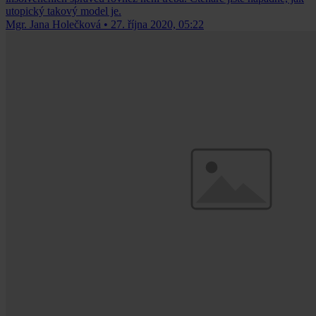
utopický takový model je.
Mgr. Jana Holečková
•
27. října 2020, 05:22