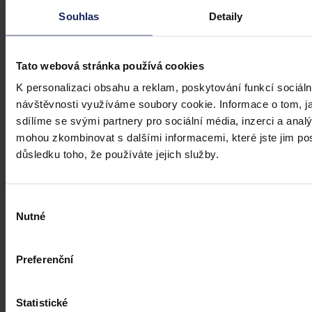
Souhlas
Detaily
Tato webová stránka používá cookies
K personalizaci obsahu a reklam, poskytování funkcí sociáln
návštěvnosti využíváme soubory cookie. Informace o tom, j
sdílíme se svými partnery pro sociální média, inzerci a analý
mohou zkombinovat s dalšími informacemi, které jste jim posk
důsledku toho, že používáte jejich služby.
Články
Český export dosahuje rekordních čísel.
Výběr
Spolu s tím roste i nutnost efektivního
Nutné
souhlasu
zajištění pohledávek
Export českých firem dosáhl v roce 2015 i přes nejistou situaci na
Preferenční
některých klíčových trzích rekordních čísel. Spolu s tím ale vzrostla
i rizika spojená s možnou insolvencí odběratele a složitým
vymáháním dlužných částek. Nesplacené pohledávky mnohdy
Statistické
znamenají problémy vedoucí až k druhotné platební neschopnosti