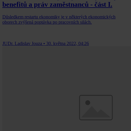
benefitů a práv zaměstnanců - část I.
Důsledkem restartu ekonomiky je v některých ekonomických
oborech zvýšená poptávka po pracovních silách.
JUDr. Ladislav Jouza
•
30. května 2022, 04:26