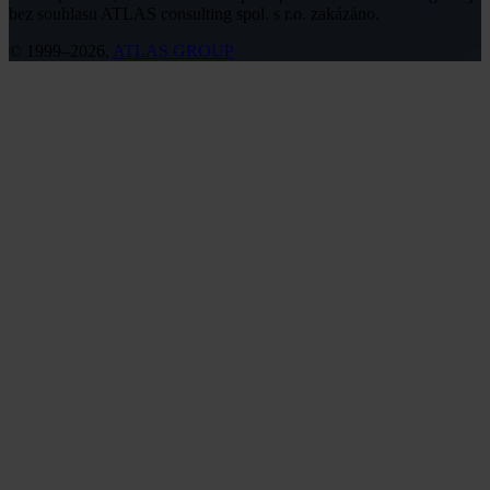
bez souhlasu ATLAS consulting spol. s r.o. zakázáno.
© 1999–2026,
ATLAS GROUP