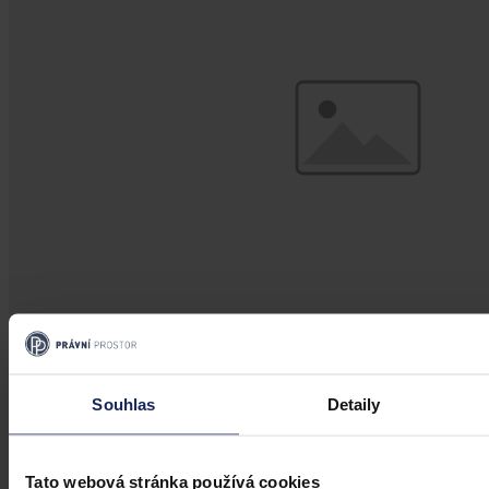
Články
Souhlas
Detaily
K otázce testování zaměstnanců na
onemocnění covid-19
Tato webová stránka používá cookies