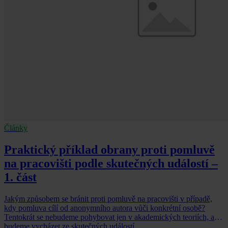
Články
Praktický příklad obrany proti pomluvě
na pracovišti podle skutečných událostí –
1. část
Jakým způsobem se bránit proti pomluvě na pracovišti v případě,
kdy pomluva cílí od anonymního autora vůči konkrétní osobě?
Tentokrát se nebudeme pohybovat jen v akademických teoriích, ale
budeme vycházet ze skutečných událostí.