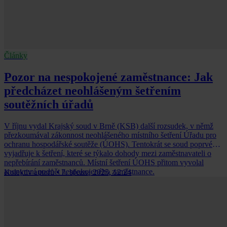
Články
Pozor na nespokojené zaměstnance: Jak
předcházet neohlášeným šetřením
soutěžních úřadů
V říjnu vydal Krajský soud v Brně (KSB) další rozsudek, v němž
přezkoumával zákonnost neohlášeného místního šetření Úřadu pro
ochranu hospodářské soutěže (ÚOHS). Tentokrát se soud poprvé
vyjadřuje k šetření, které se týkalo dohody mezi zaměstnavateli o
nepřebírání zaměstnanců. Místní šetření ÚOHS přitom vyvolal
anonymní podnět nespokojeného zaměstnance.
Kolektiv autorů
•
7. března 2025, 12:24