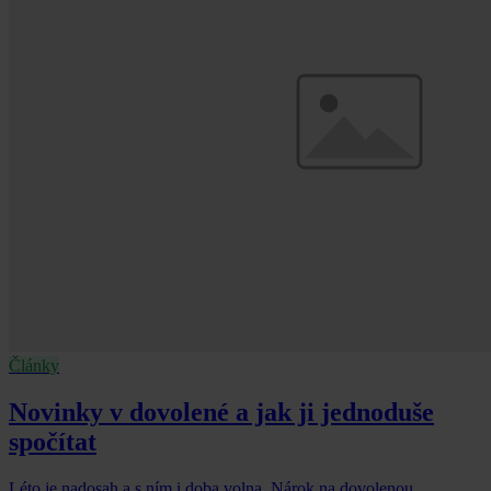
Články
Novinky v dovolené a jak ji jednoduše
spočítat
Léto je nadosah a s ním i doba volna. Nárok na dovolenou