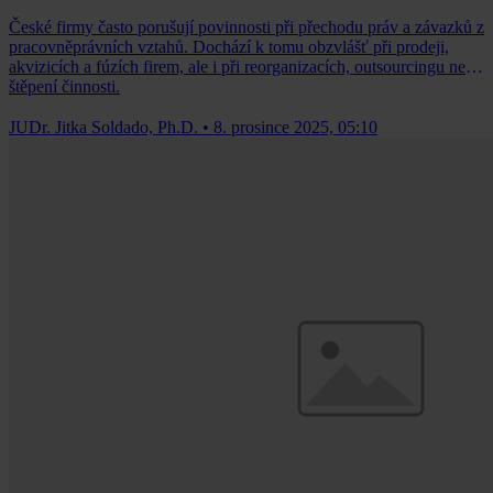
České firmy často porušují povinnosti při přechodu práv a závazků z
pracovněprávních vztahů. Dochází k tomu obzvlášť při prodeji,
akvizicích a fúzích firem, ale i při reorganizacích, outsourcingu nebo
štěpení činnosti.
JUDr. Jitka Soldado, Ph.D.
•
8. prosince 2025, 05:10