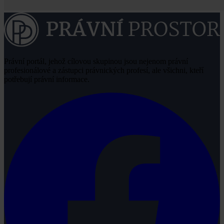
Právní portál, jehož cílovou skupinou jsou nejenom právní
profesionálové a zástupci právnických profesí, ale všichni, kteří
potřebují právní informace.