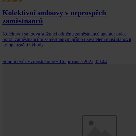
Kolektivní smlouvy v neprospěch
zaměstnanců
Kolektivní smlouva snižující odměnu zaměstnanců agentur práce
oproti zaměstnancům zaměstnaným přímo uživatelem musí stanovit
kompenzační výhody
Soudní dvůr Evropské unie
•
16. prosince 2022, 09:44