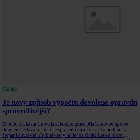
Články
Je nový způsob výpočtu dovolené opravdu
spravedlivější?
Dlouho očekávaná novela zákoníku práce přináší novou úpravu
dovolené. Hlavním cílem je spravedlivější výpočet a podmínky
čerpání dovolené. Co bude tedy od ledna platit? Léto a hlavní