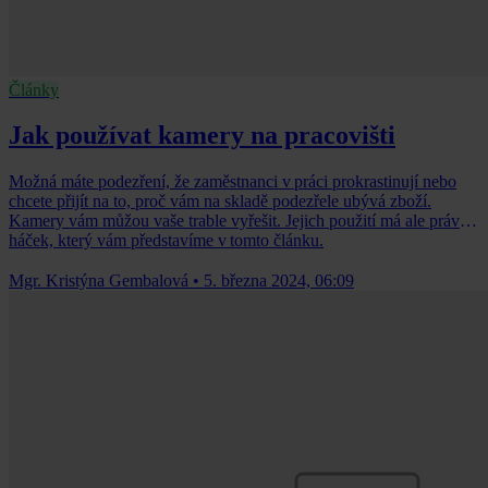
Články
Jak používat kamery na pracovišti
Možná máte podezření, že zaměstnanci v práci prokrastinují nebo
chcete přijít na to, proč vám na skladě podezřele ubývá zboží.
Kamery vám můžou vaše trable vyřešit. Jejich použití má ale právní
háček, který vám představíme v tomto článku.
Mgr. Kristýna Gembalová
•
5. března 2024, 06:09