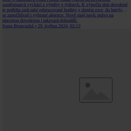
zaměstnanců vychází z výměry v týdnech. K výpočtu dnů dovolené
je potřeba znát také odpracované hodiny v daném roce, do kterých
se započítávají i vybrané absence. Nově mají navíc právo na
placenou dovolenou i takzvaní dohodáři.
Ivana Brancuzká
•
29. května 2024, 02:13