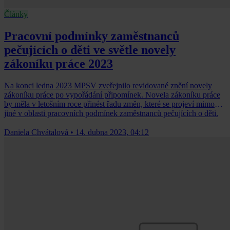
Články
Pracovní podmínky zaměstnanců
pečujících o děti ve světle novely
zákoníku práce 2023
Na konci ledna 2023 MPSV zveřejnilo revidované znění novely
zákoníku práce po vypořádání připomínek. Novela zákoníku práce
by měla v letošním roce přinést řadu změn, které se projeví mimo
jiné v oblasti pracovních podmínek zaměstnanců pečujících o děti.
Daniela Chvátalová
•
14. dubna 2023, 04:12