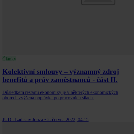
Články
Kolektivní smlouvy – významný zdroj
benefitů a práv zaměstnanců - část II.
Důsledkem restartu ekonomiky je v některých ekonomických
oborech zvýšená poptávka po pracovních silách.
JUDr. Ladislav Jouza
•
2. června 2022, 04:15