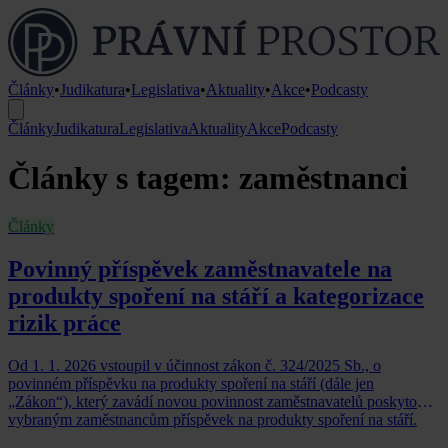
Články
•
Judikatura
•
Legislativa
•
Aktuality
•
Akce
•
Podcasty
Články
Judikatura
Legislativa
Aktuality
Akce
Podcasty
Články s tagem: zaměstnanci
Články
Povinný příspěvek zaměstnavatele na
produkty spoření na stáří a kategorizace
rizik práce
Od 1. 1. 2026 vstoupil v účinnost zákon č. 324/2025 Sb., o
povinném příspěvku na produkty spoření na stáří (dále jen
„Zákon“), který zavádí novou povinnost zaměstnavatelů poskytovat
vybraným zaměstnancům příspěvek na produkty spoření na stáří.