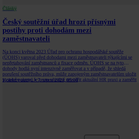
Články
Český soutěžní úřad hrozí přísnými
postihy proti dohodám mezi
zaměstnavateli
Na konci května 2023 Úřad pro ochranu hospodářské soutěže
(ÚOHS) varoval před dohodami mezi zaměstnavateli týkajícími se
nepřetahování zaměstnanců a fixace odměn. ÚOHS se na tyto
dohody hodlá nyní intenzivně zaměřovat a v případě, že shledá
porušení soutěžního práva, může zapojeným zaměstnavatelům uložit
vysoké pokuty. Je proto vhodné prověřit aktuální HR praxi a zaměřit
Kolektiv autorů
•
7. srpna 2023, 05:04
se na eliminaci případných rizik.