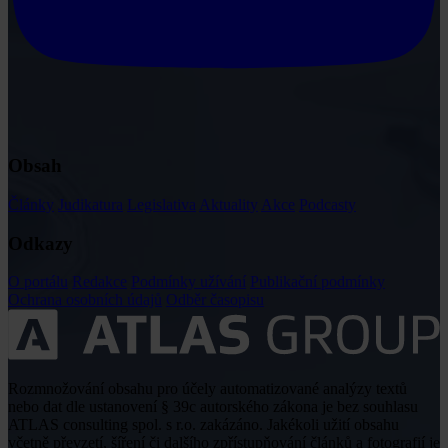
Obsah
Články
Judikatura
Legislativa
Aktuality
Akce
Podcasty
Odkazy
O portálu
Redakce
Podmínky užívání
Publikační podmínky
Ochrana osobních údajů
Odběr časopisu
Rozmnožování obsahu pro účely automatizované analýzy textů
nebo dat dle ustanovení § 39c autorského zákona je bez souhlasu
ATLAS consulting spol. s r.o. zakázáno. Jakékoli užití obsahu
včetně převzetí, šíření či dalšího zpřístupňování článků a fotografií je