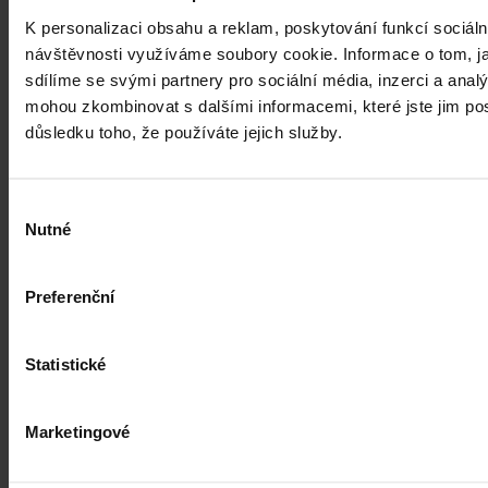
Povinnost testování zaměstnanců na Covid-19 je v současné době
velmi diskutovanou otázkou. Jak testování nastavit a co když
K personalizaci obsahu a reklam, poskytování funkcí sociáln
zaměstnanec test odmítne?
návštěvnosti využíváme soubory cookie. Informace o tom, j
sdílíme se svými partnery pro sociální média, inzerci a analý
JUDr. Vladana Vališová, LL.M.
•
25. února 2021, 10:44
mohou zkombinovat s dalšími informacemi, které jste jim posk
důsledku toho, že používáte jejich služby.
Výběr
Nutné
souhlasu
Preferenční
Statistické
Marketingové