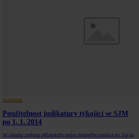
Judikatura
Použitelnost judikatury týkající se SJM
po 1. 1. 2014
Se zásadní změnou občanského práva hmotného nastává mj. čas na