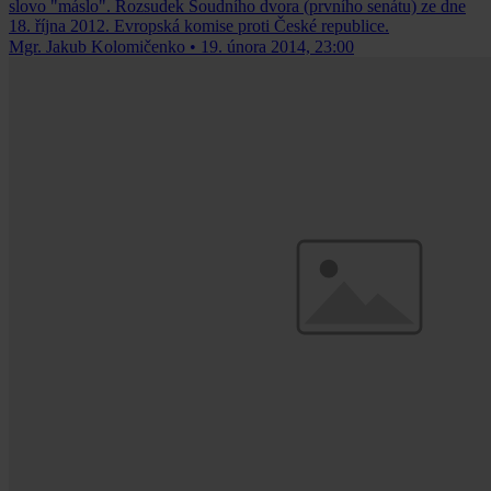
slovo "máslo". Rozsudek Soudního dvora (prvního senátu) ze dne
18. října 2012. Evropská komise proti České republice.
Mgr. Jakub Kolomičenko
•
19. února 2014, 23:00