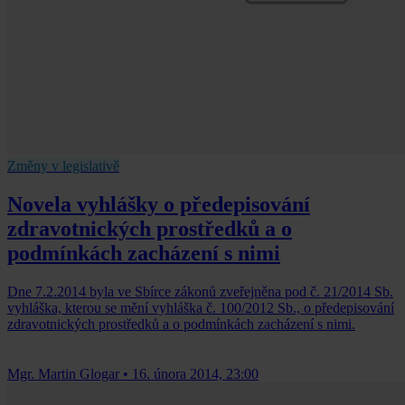
Změny v legislativě
Novela vyhlášky o předepisování
zdravotnických prostředků a o
podmínkách zacházení s nimi
Dne 7.2.2014 byla ve Sbírce zákonů zveřejněna pod č. 21/2014 Sb.
vyhláška, kterou se mění vyhláška č. 100/2012 Sb., o předepisování
zdravotnických prostředků a o podmínkách zacházení s nimi.
Mgr. Martin Glogar
•
16. února 2014, 23:00