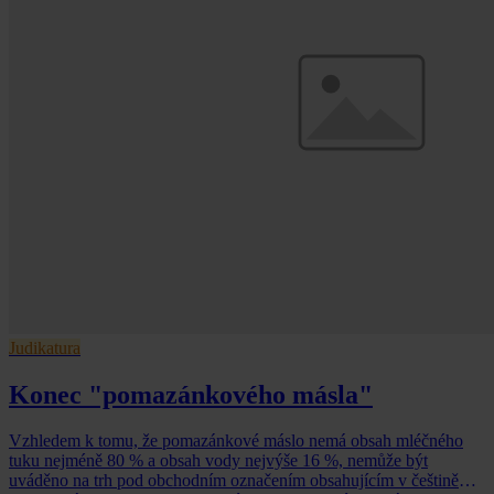
Judikatura
Konec "pomazánkového másla"
Vzhledem k tomu, že pomazánkové máslo nemá obsah mléčného
tuku nejméně 80 % a obsah vody nejvýše 16 %, nemůže být
uváděno na trh pod obchodním označením obsahujícím v češtině