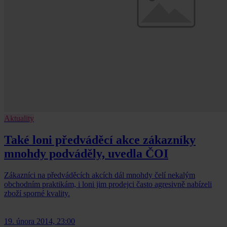
Aktuality
Také loni předváděcí akce zákazníky
mnohdy podváděly, uvedla ČOI
Zákazníci na předváděcích akcích dál mnohdy čelí nekalým
obchodním praktikám, i loni jim prodejci často agresivně nabízeli
zboží sporné kvality.
19. února 2014, 23:00