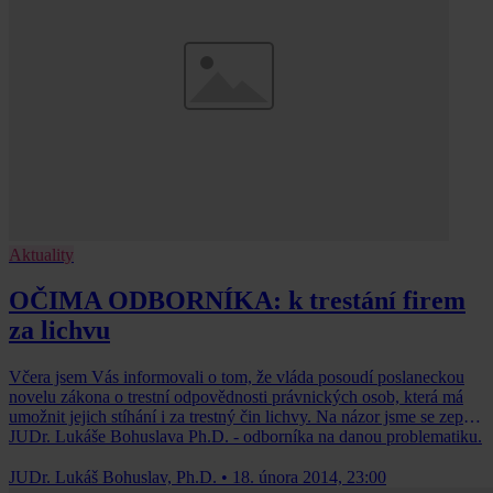
Aktuality
OČIMA ODBORNÍKA: k trestání firem
za lichvu
Včera jsem Vás informovali o tom, že vláda posoudí poslaneckou
novelu zákona o trestní odpovědnosti právnických osob, která má
umožnit jejich stíhání i za trestný čin lichvy. Na názor jsme se zeptali
JUDr. Lukáše Bohuslava Ph.D. - odborníka na danou problematiku.
JUDr. Lukáš Bohuslav, Ph.D.
•
18. února 2014, 23:00