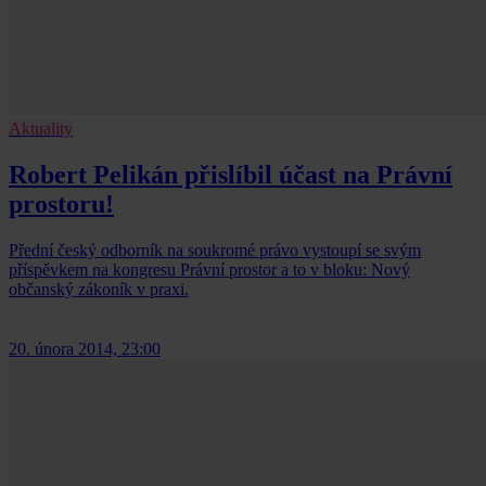
Aktuality
Robert Pelikán přislíbil účast na Právní
prostoru!
Přední český odborník na soukromé právo vystoupí se svým
příspěvkem na kongresu Právní prostor a to v bloku: Nový
občanský zákoník v praxi.
20. února 2014, 23:00