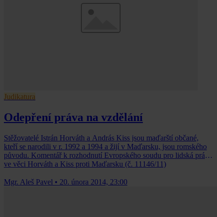
Judikatura
Odepření práva na vzdělání
Stěžovatelé Istrán Horváth a András Kiss jsou maďarští občané,
kteří se narodili v r. 1992 a 1994 a žijí v Maďarsku, jsou romského
původu. Komentář k rozhodnutí Evropského soudu pro lidská práva
ve věci Horváth a Kiss proti Maďarsku (č. 11146/11)
Mgr. Aleš Pavel
•
20. února 2014, 23:00