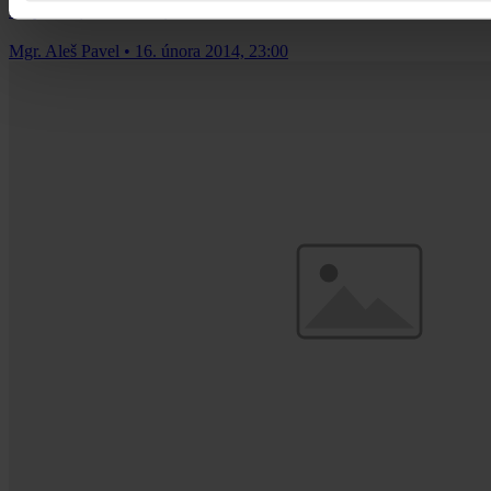
Lotyšsku (č. 11160/07)
Mgr. Aleš Pavel
•
16. února 2014, 23:00