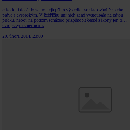
esko loni dosáhlo zatím nejlepšího výsledku ve slaďování českého
práva s evropským. V žebříčku unijních zemí vystoupala na pátou
příčku, neboť na podzim scházelo přizpůsobit české zákony jen třem
evropským směrnicím.
20. února 2014, 23:00