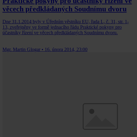
Praktické pokyny pro účastníky řízení ve
věcech předkládaných Soudnímu dvoru
Dne 31.1.2014 byly v Úředním věstníku EU, řada L, č. 31, str. 1-
13, zveřejněny ve formě jednacího řádu Praktické pokyny pro
účastníky řízení ve věcech předkládaných Soudnímu dvoru.
Mgr. Martin Glogar
•
16. února 2014, 23:00