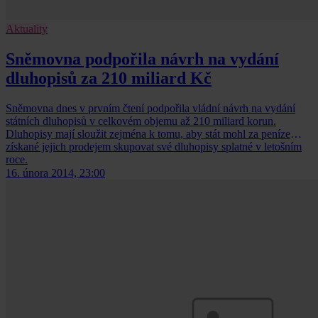
Aktuality
Sněmovna podpořila návrh na vydání
dluhopisů za 210 miliard Kč
Sněmovna dnes v prvním čtení podpořila vládní návrh na vydání
státních dluhopisů v celkovém objemu až 210 miliard korun.
Dluhopisy mají sloužit zejména k tomu, aby stát mohl za peníze
získané jejich prodejem skupovat své dluhopisy splatné v letošním
roce.
16. února 2014, 23:00