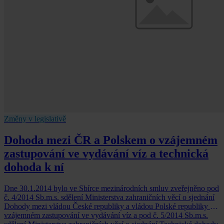
Změny v legislativě
Dohoda mezi ČR a Polskem o vzájemném
zastupování ve vydávání víz a technická
dohoda k ní
Dne 30.1.2014 bylo ve Sbírce mezinárodních smluv zveřejněno pod
č. 4/2014 Sb.m.s. sdělení Ministerstva zahraničních věcí o sjednání
Dohody mezi vládou České republiky a vládou Polské republiky o
vzájemném zastupování ve vydávání víz a pod č. 5/2014 Sb.m.s.