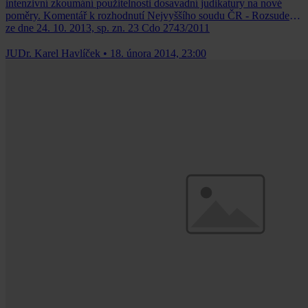
intenzivní zkoumání použitelnosti dosavadní judikatury na nové
poměry. Komentář k rozhodnutí Nejvyššího soudu ČR - Rozsudek
ze dne 24. 10. 2013, sp. zn. 23 Cdo 2743/2011
JUDr. Karel Havlíček
•
18. února 2014, 23:00