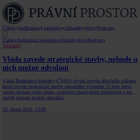
Články
•
Judikatura
•
Legislativa
•
Aktuality
•
Akce
•
Podcasty
Články
Judikatura
Legislativa
Aktuality
Akce
Podcasty
Aktuality
Vláda zavede strategické stavby, nebude u
nich možné odvolání
Vláda Bohuslava Sobotky (ČSSD) chystá novelu silničního zákona,
která zavede strategické stavby národního významu. O tom, která
stavba dostane tento status, rozhodne hlasováním Sněmovna a proti
stavbě nebude možné odvolání.
23. února 2014, 23:00