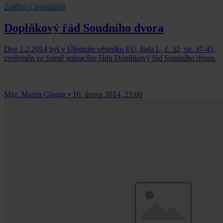
Změny v legislativě
Doplňkový řád Soudního dvora
Dne 1.2.2014 byl v Úředním věstníku EU, řada L, č. 32, str. 37-45,
zveřejněn ve formě jednacího řádu Doplňkový řád Soudního dvora.
Mgr. Martin Glogar
•
16. února 2014, 23:00