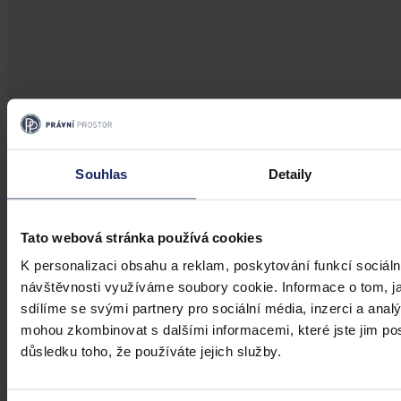
Judikatura
Zařazování obviněných do jednotlivých
typů věznic
Souhlas
Detaily
Jedním z aktuálních problémů řešených teorií trestního práva a
penitenciaristikou je otázka zařazování odsouzených do jednotlivých
Tato webová stránka používá cookies
typů věznic. Komentář k usnesení Nejvyššího soudu ČR ze dne 24.
10. 2013, sp. zn. 8 Tdo 1037/2013.
K personalizaci obsahu a reklam, poskytování funkcí sociáln
návštěvnosti využíváme soubory cookie. Informace o tom, j
JUDr. Karel Havlíček
•
16. února 2014, 23:00
sdílíme se svými partnery pro sociální média, inzerci a analý
mohou zkombinovat s dalšími informacemi, které jste jim posk
důsledku toho, že používáte jejich služby.