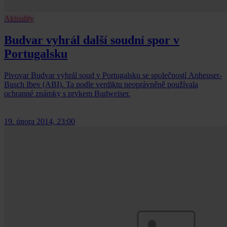
Aktuality
Budvar vyhrál další soudní spor v
Portugalsku
Pivovar Budvar vyhrál soud v Portugalsku se společností Anheuser-
Busch Ibev (ABI). Ta podle verdiktu neoprávněně používala
ochranné známky s prvkem Budweiser.
19. února 2014, 23:00