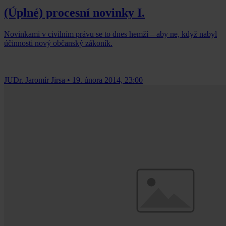
(Úplné) procesní novinky I.
Novinkami v civilním právu se to dnes hemží – aby ne, když nabyl
účinnosti nový občanský zákoník.
JUDr. Jaromír Jirsa
•
19. února 2014, 23:00