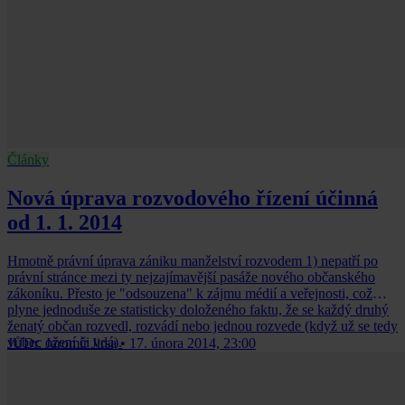
Články
Nová úprava rozvodového řízení účinná
od 1. 1. 2014
Hmotně právní úprava zániku manželství rozvodem 1) nepatří po
právní stránce mezi ty nejzajímavější pasáže nového občanského
zákoníku. Přesto je "odsouzena" k zájmu médií a veřejnosti, což
plyne jednoduše ze statisticky doloženého faktu, že se každý druhý
ženatý občan rozvedl, rozvádí nebo jednou rozvede (když už se tedy
vůbec ožení či vdá).
JUDr. Jaromír Jirsa
•
17. února 2014, 23:00