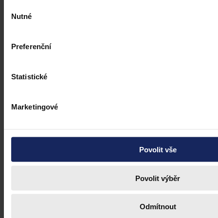
Výběr
Nutné
souhlasu
Preferenční
Statistické
Marketingové
Povolit vše
České právo deset let po přistoupení k
EU: Existuje europeizace?
Povolit výběr
Při příležitosti desátého výročí přistoupení ČR k EU se 23. května
2014 uskutečnila konference České společnosti pro evropské a
Odmítnout
srovnávací právo a Ministerstva zahraničních věcí ČR, které hledala