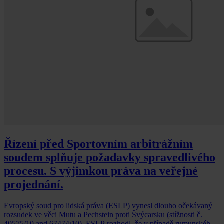
Řízení před Sportovním arbitrážním
soudem splňuje požadavky spravedlivého
procesu. S výjimkou práva na veřejné
projednání.
Evropský soud pro lidská práva (ESLP) vynesl dlouho očekávaný
rozsudek ve věci Mutu a Pechstein proti Švýcarsku (stížnosti č.
40575/10 and 67474/10). ESLP rozhodl, že v případě rumunského