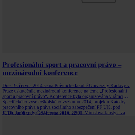
Profesionální sport a pracovní právo –
mezinárodní konference
Dne 19. června 2014 se na Právnické fakultě Univerzity Karlovy v
Praze uskutečnila mezinárodní konference na téma „Profesionální
sport a pracovní právo“. Konference byla organizována v rámci
Specifického vysokoškolského výzkumu 2014, projektu Katedry
pracovního práva a práva sociálního zabezpečení PF UK, pod
záštitou předsedy České unie sportu JUDr. Miroslava Jansty a za
JUDr. Jan Exner
•
23. června 2014, 22:00
podpory Bělina & Partners advokátní kancelář s.r.o. Na konferenci,
která byla tlumočena do angličtiny, přijalo pozvání více jak 100
účastníků.