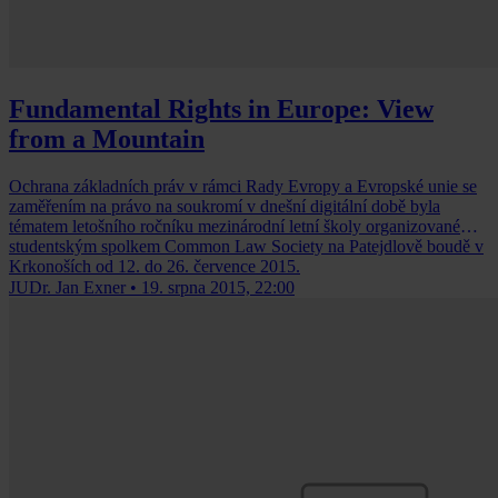
Fundamental Rights in Europe: View
from a Mountain
Ochrana základních práv v rámci Rady Evropy a Evropské unie se
zaměřením na právo na soukromí v dnešní digitální době byla
tématem letošního ročníku mezinárodní letní školy organizované
studentským spolkem Common Law Society na Patejdlově boudě v
Krkonoších od 12. do 26. července 2015.
JUDr. Jan Exner
•
19. srpna 2015, 22:00