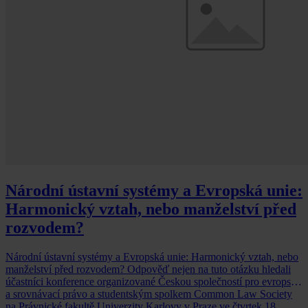
Národní ústavní systémy a Evropská unie:
Harmonický vztah, nebo manželství před
rozvodem?
Národní ústavní systémy a Evropská unie: Harmonický vztah, nebo
manželství před rozvodem? Odpověď nejen na tuto otázku hledali
účastníci konference organizované Českou společností pro evropské
a srovnávací právo a studentským spolkem Common Law Society
na Právnické fakultě Univerzity Karlovy v Praze ve čtvrtek 18.