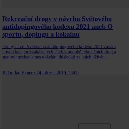
Rekreační drogy v návrhu Světového
antidopingového kodexu 2021 aneb O
sportu, dopingu a kokainu
Druhý návrh Světového antidopingového kodexu 2021 zavádí
novou kategorii zakázaných látek v podobě rekreačních drog a
stanoví mechanismus ukládání důsledků za jejich užívání.
JUDr. Jan Exner
•
24. března 2019, 23:00