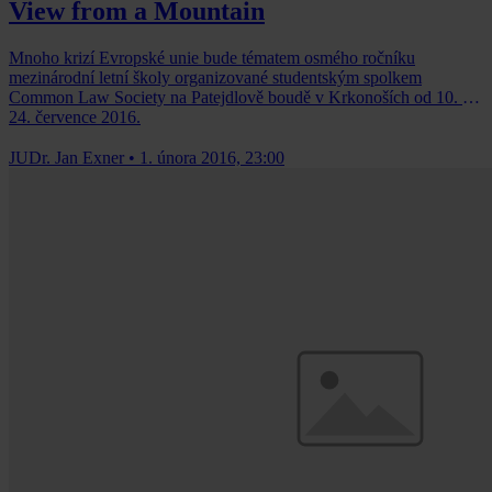
View from a Mountain
Mnoho krizí Evropské unie bude tématem osmého ročníku
mezinárodní letní školy organizované studentským spolkem
Common Law Society na Patejdlově boudě v Krkonoších od 10. do
24. července 2016.
JUDr. Jan Exner
•
1. února 2016, 23:00