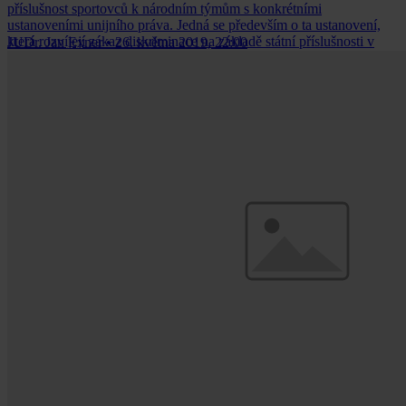
příslušnost sportovců k národním týmům s konkrétními
ustanoveními unijního práva. Jedná se především o ta ustanovení,
která rozvíjejí zákaz diskriminace na základě státní příslušnosti v
JUDr. Jan Exner
•
26. května 2019, 22:00
oblastech vnitřního trhu a hospodářské soutěže.