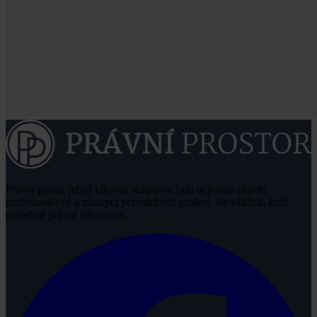
Právní portál, jehož cílovou skupinou jsou nejenom právní
profesionálové a zástupci právnických profesí, ale všichni, kteří
potřebují právní informace.