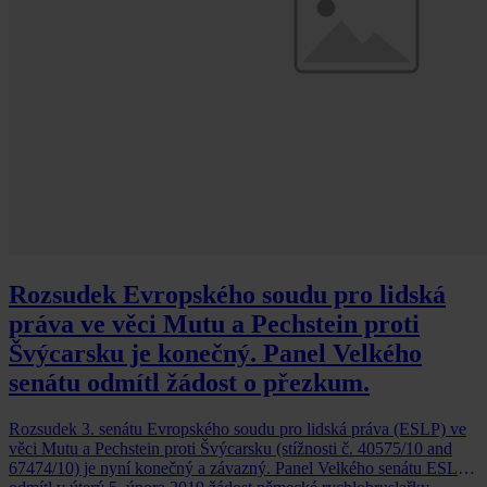
Rozsudek Evropského soudu pro lidská
práva ve věci Mutu a Pechstein proti
Švýcarsku je konečný. Panel Velkého
senátu odmítl žádost o přezkum.
Rozsudek 3. senátu Evropského soudu pro lidská práva (ESLP) ve
věci Mutu a Pechstein proti Švýcarsku (stížnosti č. 40575/10 and
67474/10) je nyní konečný a závazný. Panel Velkého senátu ESLP