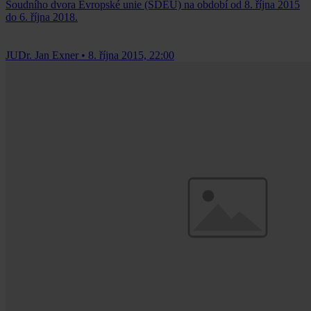
Soudního dvora Evropské unie (SDEU) na období od 8. října 2015
do 6. října 2018.
JUDr. Jan Exner
•
8. října 2015, 22:00