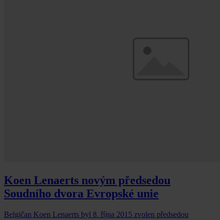
Koen Lenaerts novým předsedou
Soudního dvora Evropské unie
Belgičan Koen Lenaerts byl 8. října 2015 zvolen předsedou