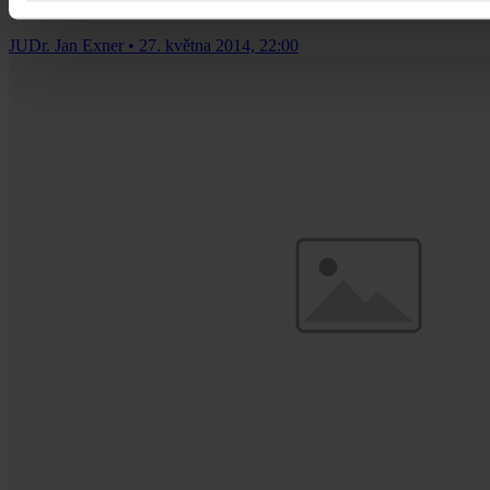
odpověď na otázku „Existuje europeizace?“
JUDr. Jan Exner
•
27. května 2014, 22:00