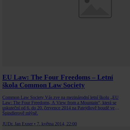
EU Law: The Four Freedoms – Letní
škola Common Law Society
Common Law Society Vás zve na mezinárodní letní školu „EU
Law: The Four Freedoms, A View from a Mountain“, která se
uskuteční od 6. do 20. července 2014 na Patejdlově boudě ve
Špindlerově mlýně.
JUDr. Jan Exner
•
7. května 2014, 22:00