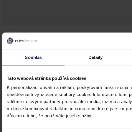
Andreas Føllesdal: Snižuje doktrína
margin of appreciation demokratický
deficit ESLP?
Souhlas
Detaily
Ve středu 28. května se v kavárně U Chlupatýho ducha odehrál
kavárenský seminář Common Law Society, jehož hostem byl
Andreas Føllesdal, světově uznávaný profesor politické filozofie na
Tato webová stránka používá cookies
Právnické fakultě Univerzity v Oslu.
K personalizaci obsahu a reklam, poskytování funkcí sociáln
JUDr. Jan Exner
•
1. června 2014, 22:00
návštěvnosti využíváme soubory cookie. Informace o tom, j
sdílíme se svými partnery pro sociální média, inzerci a analý
mohou zkombinovat s dalšími informacemi, které jste jim posk
důsledku toho, že používáte jejich služby.