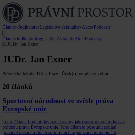
Články
•
Judikatura
•
Legislativa
•
Aktuality
•
Akce
•
Podcasty
Články
Judikatura
Legislativa
Aktuality
Akce
Podcasty
JUDr. Jan Exner
Právnická fakulta UK v Praze, Český olympijský výbor
20 článků
Sportovní národnost ve světle práva
Evropské unie
Tento článek hodnotí jev označovaný jako sportovní národnost z
pohledu práva Evropské unie. Jeho cílem je posoudit soulad
pravidel mezinárodních sportovních organizací upravujících