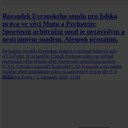
Rozsudek Evropského soudu pro lidská
práva ve věci Mutu a Pechstein:
Sportovní arbitrážní soud je nezávislým a
nestranným soudem. Alespoň prozatím.
Švýcarsko porušilo Evropskou úmluvu o ochraně lidských práv
(EÚLP) tím, že nezaručilo Claudii Pechstein právo na veřejné
projednání jejího případu před Sportovním arbitrážním soudem
(CAS). Odvolací rozhodčí řízení před CAS je nucené a tím pádem
podléhá všem podmínkám práva na spravedlivý proces dle čl. 6
EÚLP.
JUDr. Jan Exner
•
1. listopadu 2018, 23:00