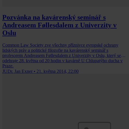
Pozvánka na kavárenský seminář s
Andreasem Føllesdalem z Univerzity v
Oslu
Common Law Society zve všechny příznivce evropské ochrany
lidských práv a politické filozofie na kavárenský seminář s
profesorem Andreasem Føllesdalem z Univerzity v Oslu, který se
odehraje 28. května od 20 hodin v kavárně U Chlupatýho ducha v
Praze.
JUDr. Jan Exner
•
21. května 2014, 22:00