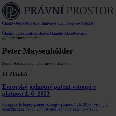
Články
•
Judikatura
•
Legislativa
•
Aktuality
•
Akce
•
Podcasty
Články
Judikatura
Legislativa
Aktuality
Akce
Podcasty
Peter Maysenhölder
Senior Associate, bnt attorneys-at-law s.r.o.
11 článků
Evropský jednotný patent vstoupí v
platnost 1. 6. 2023
Evropský jednotný patent vstoupí v platnost 1. 6. 2023. Ve stejný
okamžik zahájí svou činnost také Jednotný patentový soud.