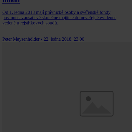
Od 1. ledna 2018 mají právnické osoby a svěřenské fondy
povinnost zapsat své skutečné majitele do neveřejné evidence
vedené u rejstříkových soudů.
Peter Maysenhölder
•
22. ledna 2018, 23:00