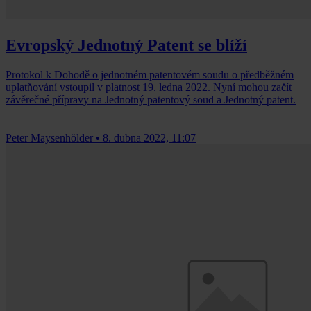
Evropský Jednotný Patent se blíží
Protokol k Dohodě o jednotném patentovém soudu o předběžném
uplatňování vstoupil v platnost 19. ledna 2022. Nyní mohou začít
závěrečné přípravy na Jednotný patentový soud a Jednotný patent.
Peter Maysenhölder
•
8. dubna 2022, 11:07