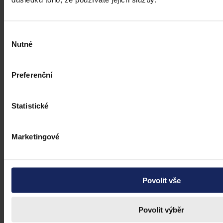
Peter Maysenhölder
•
13. srpna 2015, 22:00
Výběr
Nutné
souhlasu
Preferenční
Statistické
Marketingové
Povolit vše
Povolit výběr