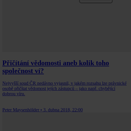
Přičítání vědomosti aneb kolik toho
společnost ví?
Nejvyšší soud ČR nedávno vyjasnil, v jakém rozsahu lze právnické
osobě přičítat vědomost jejích zástupců – jako např. chybějící
dobrou víru.
Peter Maysenhölder
•
3. dubna 2018, 22:00