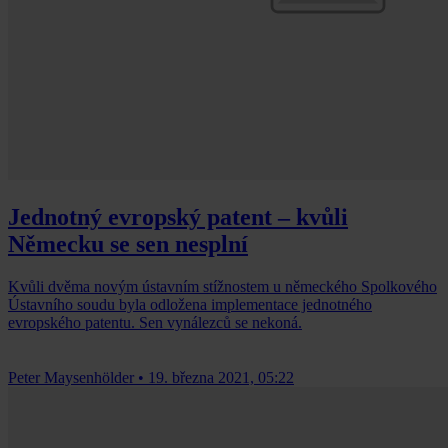
Jednotný evropský patent – kvůli
Německu se sen nesplní
Kvůli dvěma novým ústavním stížnostem u německého Spolkového
Ústavního soudu byla odložena implementace jednotného
evropského patentu. Sen vynálezců se nekoná.
Peter Maysenhölder
•
19. března 2021, 05:22