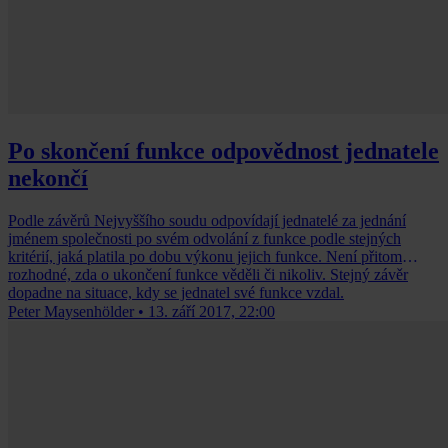
Po skončení funkce odpovědnost jednatele
nekončí
Podle závěrů Nejvyššího soudu odpovídají jednatelé za jednání
jménem společnosti po svém odvolání z funkce podle stejných
kritérií, jaká platila po dobu výkonu jejich funkce. Není přitom
rozhodné, zda o ukončení funkce věděli či nikoliv. Stejný závěr
dopadne na situace, kdy se jednatel své funkce vzdal.
Peter Maysenhölder
•
13. září 2017, 22:00