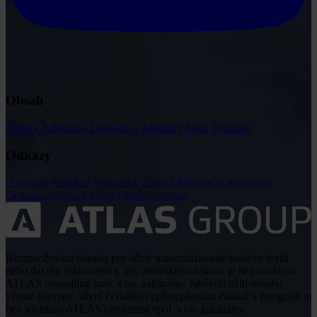
Obsah
Články
Judikatura
Legislativa
Aktuality
Akce
Podcasty
Odkazy
O portálu
Redakce
Podmínky užívání
Publikační podmínky
Ochrana osobních údajů
Odběr časopisu
Rozmnožování obsahu pro účely automatizované analýzy textů
nebo dat dle ustanovení § 39c autorského zákona je bez souhlasu
ATLAS consulting spol. s r.o. zakázáno. Jakékoli užití obsahu
včetně převzetí, šíření či dalšího zpřístupňování článků a fotografií je
bez souhlasu ATLAS consulting spol. s r.o. zakázáno.