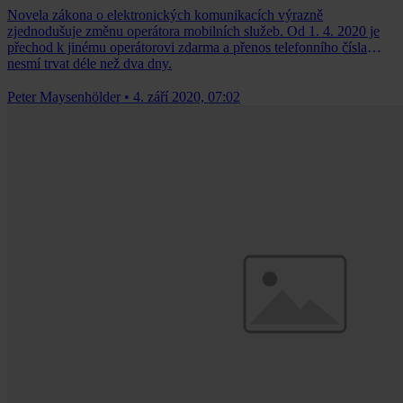
Novela zákona o elektronických komunikacích výrazně
zjednodušuje změnu operátora mobilních služeb. Od 1. 4. 2020 je
přechod k jinému operátorovi zdarma a přenos telefonního čísla
nesmí trvat déle než dva dny.
Peter Maysenhölder
•
4. září 2020, 07:02