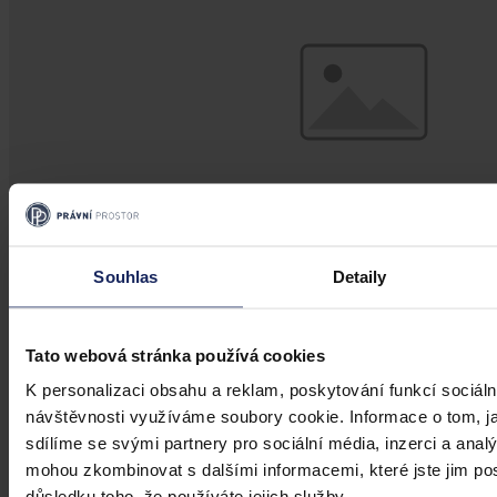
Souhlas
Detaily
Tato webová stránka používá cookies
Novela nařízení Brusel I
K personalizaci obsahu a reklam, poskytování funkcí sociáln
Od 10. ledna 2015 se aplikují nová pravidla ohledně příslušnosti,
návštěvnosti využíváme soubory cookie. Informace o tom, j
uznávání a výkonu soudních rozhodnutí v občanských a
sdílíme se svými partnery pro sociální média, inzerci a analý
obchodních věcech.
mohou zkombinovat s dalšími informacemi, které jste jim posk
důsledku toho, že používáte jejich služby.