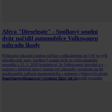
Aféra "Dieselgate" - Spolkový soudní
dvůr nařídil automobilce Volkswagen
náhradu škody
Poškození zákazníci mohou počítat s odškodněním od VW ve výši
několika tisíc euro. Spolkový soudní dvůr ve svém zásadním
rozsudku z 25. 5. 2020 konstatoval, že Volkswagen úmyslně a v
rozporu s dobrými mravy klamal své zákazníky uvedením na trh
nezákonného zařízení manipulujícího s emisemi výfukových plynů.
Soudci nejvyšší instance v civilním řízení tak potvrdili rozsudek
Peter Maysenhölder
•
17. července 2020, 04:13
Vrchního zemského soudu v Koblenci, který jednomu ze zákazníků
přiznal právo na náhradu škody.