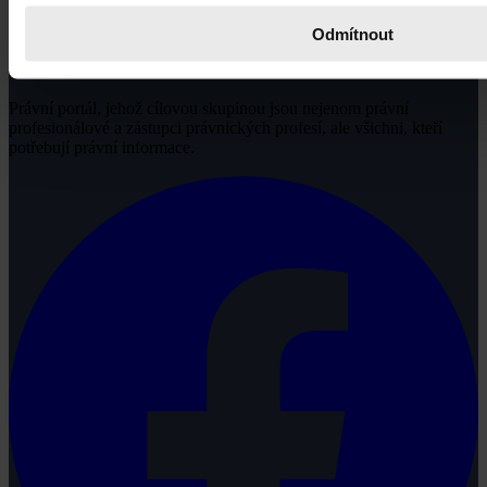
Odmítnout
Právní portál, jehož cílovou skupinou jsou nejenom právní
profesionálové a zástupci právnických profesí, ale všichni, kteří
potřebují právní informace.