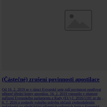
(Částečné) zrušení povinnosti apostilace
Od 16. 2. 2019 se v rámci Evropské unie ruší povinnost opatřovat
některé úřední listiny apostilou. 16. 2. 2019 vstoupilo v platnost
nařízení Evropského parlamentu a Rady (EU) č. 2016/1191 ze dne
6. 7. 2016 o podpoře volného pohybu občanů zjednodušením
požadavků na předkládání některých veřejných listin v Evropské